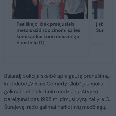
Paaiškėjo, kiek praėjusiais
Į skandal
metais uždirbo žinomi šalies
Šurajevui
komikai: kai kurie neišvengė
nuostolių
(1)
Balandį policija skelbė apie gautą pranešimą,
kad klube „Vilnius Comedy Club“ jaunuoliai
galimai turi narkotinių medžiagų. Atvykę
pareigūnai pas 1988 m. gimusį vyrą, tai yra O.
Šurajevą, rado galimai narkotinių medžiagų.