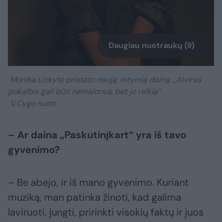
Daugiau nuotraukų (9)
Monika Linkytė pristato naują, intymią dainą: „Atviras
pokalbis gali būti nemalonus, bet jo reikia“.
V.Cygo nuotr.
– Ar daina „Paskutinįkart“ yra iš tavo
gyvenimo?
– Be abejo, ir iš mano gyvenimo. Kuriant
muziką, man patinka žinoti, kad galima
laviruoti, jungti, pririnkti visokių faktų ir juos