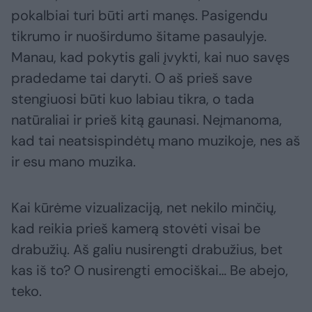
pokalbiai turi būti arti manęs. Pasigendu
tikrumo ir nuoširdumo šitame pasaulyje.
Manau, kad pokytis gali įvykti, kai nuo savęs
pradedame tai daryti. O aš prieš save
stengiuosi būti kuo labiau tikra, o tada
natūraliai ir prieš kitą gaunasi. Neįmanoma,
kad tai neatsispindėtų mano muzikoje, nes aš
ir esu mano muzika.
Kai kūrėme vizualizaciją, net nekilo minčių,
kad reikia prieš kamerą stovėti visai be
drabužių. Aš galiu nusirengti drabužius, bet
kas iš to? O nusirengti emociškai… Be abejo,
teko.