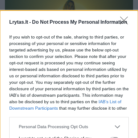
Lrytas.lt -
Do Not Process My Personal Information
If you wish to opt-out of the sale, sharing to third parties, or
processing of your personal or sensitive information for
targeted advertising by us, please use the below opt-out
Daugiau nuotraukų (9)
section to confirm your selection. Please note that after your
opt-out request is processed you may continue seeing
interest-based ads based on personal information utilized by
Monika Linkytė pristato naują, intymią dainą: „Atviras
us or personal information disclosed to third parties prior to
pokalbis gali būti nemalonus, bet jo reikia“.
your opt-out. You may separately opt-out of the further
disclosure of your personal information by third parties on the
V.Cygo nuotr.
IAB’s list of downstream participants. This information may
also be disclosed by us to third parties on the
IAB’s List of
– O tu labiau esi saulėtekio ar saulėlydžio
Downstream Participants
that may further disclose it to other
third parties.
žmogus?
Personal Data Processing Opt Outs