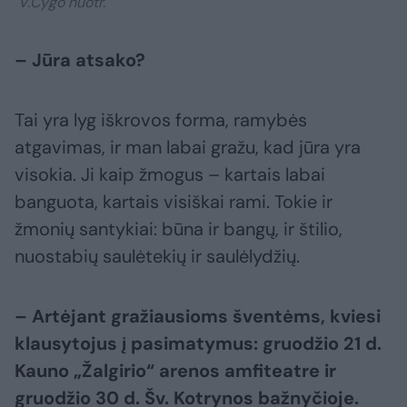
V.Cygo nuotr.
– Jūra atsako?
Tai yra lyg iškrovos forma, ramybės
atgavimas, ir man labai gražu, kad jūra yra
visokia. Ji kaip žmogus – kartais labai
banguota, kartais visiškai rami. Tokie ir
žmonių santykiai: būna ir bangų, ir štilio,
nuostabių saulėtekių ir saulėlydžių.
– Artėjant gražiausioms šventėms, kviesi
klausytojus į pasimatymus: gruodžio 21 d.
Kauno „Žalgirio“ arenos amfiteatre ir
gruodžio 30 d. Šv. Kotrynos bažnyčioje.