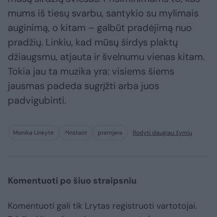
mums iš tiesų svarbu, santykio su mylimais
auginimą, o kitam – galbūt pradėjimą nuo
pradžių. Linkiu, kad mūsų širdys plaktų
džiaugsmu, atjauta ir švelnumu vienas kitam.
Tokia jau ta muzika yra: visiems šiems
jausmas padeda sugrįžti arba juos
padvigubinti.
Monika Linkytė
^Instant
premjera
Rodyti daugiau žymių
Komentuoti po šiuo straipsniu
Komentuoti gali tik Lrytas registruoti vartotojai.