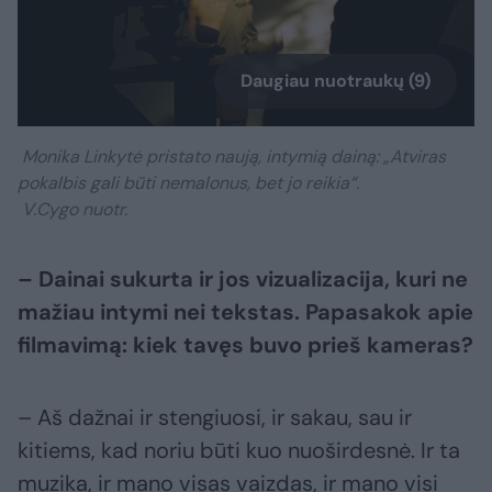
Daugiau nuotraukų (9)
Monika Linkytė pristato naują, intymią dainą: „Atviras
pokalbis gali būti nemalonus, bet jo reikia“.
V.Cygo nuotr.
– Dainai sukurta ir jos vizualizacija, kuri ne
mažiau intymi nei tekstas. Papasakok apie
filmavimą: kiek tavęs buvo prieš kameras?
– Aš dažnai ir stengiuosi, ir sakau, sau ir
kitiems, kad noriu būti kuo nuoširdesnė. Ir ta
muzika, ir mano visas vaizdas, ir mano visi