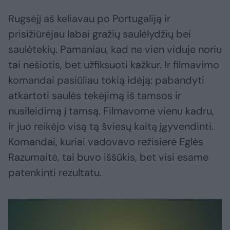
Rugsėjį aš keliavau po Portugaliją ir
prisižiūrėjau labai gražių saulėlydžių bei
saulėtekių. Pamaniau, kad ne vien viduje noriu
tai nešiotis, bet užfiksuoti kažkur. Ir filmavimo
komandai pasiūliau tokią idėją: pabandyti
atkartoti saulės tekėjimą iš tamsos ir
nusileidimą į tamsą. Filmavome vienu kadru,
ir juo reikėjo visą tą šviesų kaitą įgyvendinti.
Komandai, kuriai vadovavo režisierė Eglės
Razumaitė, tai buvo iššūkis, bet visi esame
patenkinti rezultatu.