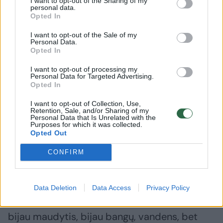
– Aš esu gamtos žmogus, todėl man labai
I want to opt-out of the Sharing of my
personal data.
sudėtinga atskirti, bet vienareikšmiai saulė
Opted In
yra gražesnė ten, kur medžiai arba jūra.
I want to opt-out of the Sale of my
Personal Data.
Opted In
– Gimei prie jūros. Tebeturi ritualą – eiti
I want to opt-out of processing my
Personal Data for Targeted Advertising.
saulės pasitikti ar ją palydėti į jūrą? O gal
Opted In
net nevažiuoji prie vandens, nes visą savo
I want to opt-out of Collection, Use,
gyvenimą matei tą jūrą?
Retention, Sale, and/or Sharing of my
Personal Data that Is Unrelated with the
Purposes for which it was collected.
Opted Out
– Oi, ne – aš esu visiškai jūros žmogus, nuolat
CONFIRM
grįžtu prie vandens, jaučiu jūros trūkumą.
Kartais, įsisukusi darbų karuselėje, tiesiog
pajuntu: viskas – man reikia važiuoti, pabūti
Data Deletion
Data Access
Privacy Policy
prie jūros. Man ji yra magija. Paradoksas: aš
bijau maudytis, bijau bangų, vandens, bet