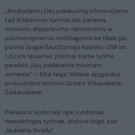
„Atsakydami į jūsų paklausimą informuojame,
kad ikiteisminis tyrimas dėl, įtariama,
neteisėto disponavimo narkotinėmis ar
psichotropinėmis medžiagomis be tikslo jas
platinti (pagal Baudžiamojo kodekso 259 str.
1 d.) yra tęsiamas. Įtarimai šiame tyrime
pareikšti jūsų paklausime minimam
asmeniui“, – Eltai teigė Vilniaus apygardos
prokuratūros atstovė Gintarė Vitkauskaitė-
Šatkauskienė.
Paklausta, kodėl taip ilgai vykdomas
nesudėtingas tyrimas, atstovė teigė, kad
„laukiama išvadų“.