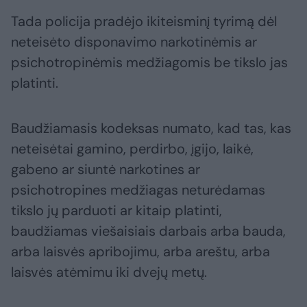
Tada policija pradėjo ikiteisminį tyrimą dėl
neteisėto disponavimo narkotinėmis ar
psichotropinėmis medžiagomis be tikslo jas
platinti.
Baudžiamasis kodeksas numato, kad tas, kas
neteisėtai gamino, perdirbo, įgijo, laikė,
gabeno ar siuntė narkotines ar
psichotropines medžiagas neturėdamas
tikslo jų parduoti ar kitaip platinti,
baudžiamas viešaisiais darbais arba bauda,
arba laisvės apribojimu, arba areštu, arba
laisvės atėmimu iki dvejų metų.