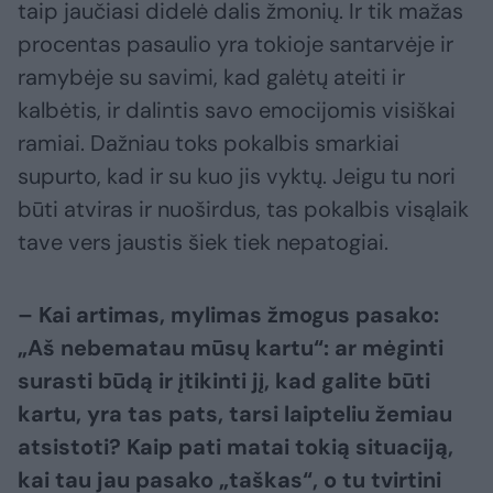
taip jaučiasi didelė dalis žmonių. Ir tik mažas
procentas pasaulio yra tokioje santarvėje ir
ramybėje su savimi, kad galėtų ateiti ir
kalbėtis, ir dalintis savo emocijomis visiškai
ramiai. Dažniau toks pokalbis smarkiai
supurto, kad ir su kuo jis vyktų. Jeigu tu nori
būti atviras ir nuoširdus, tas pokalbis visąlaik
tave vers jaustis šiek tiek nepatogiai.
– Kai artimas, mylimas žmogus pasako:
„Aš nebematau mūsų kartu“: ar mėginti
surasti būdą ir įtikinti jį, kad galite būti
kartu, yra tas pats, tarsi laipteliu žemiau
atsistoti? Kaip pati matai tokią situaciją,
kai tau jau pasako „taškas“, o tu tvirtini