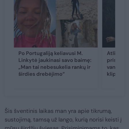
Po Portugaliją keliavusi M.
Atlikėja
Linkytė jaukinasi savo baimę:
pristato 
„Man tai nebesukelia rankų ir
vandenyj
širdies drebėjimo“
klipą
Šis šventinis laikas man yra apie tikrumą,
sustojimą, tamsą už lango, kurią norisi keisti į
mūsų širdžių šviesas. Prisiminimams to, kas