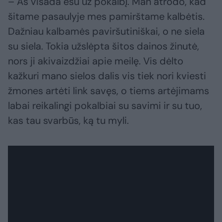
– Aš visada esu už pokalbį. Man atrodo, kad
šitame pasaulyje mes pamirštame kalbėtis.
Dažniau kalbamės paviršutiniškai, o ne siela
su siela. Tokia užslėpta šitos dainos žinutė,
nors ji akivaizdžiai apie meilę. Vis dėlto
kažkuri mano sielos dalis vis tiek nori kviesti
žmones artėti link savęs, o tiems artėjimams
labai reikalingi pokalbiai su savimi ir su tuo,
kas tau svarbūs, ką tu myli.