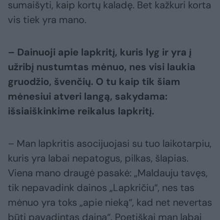
sumaišyti, kaip kortų kaladę. Bet kažkuri korta
vis tiek yra mano.
– Dainuoji apie lapkritį, kuris lyg ir yra į
užribį nustumtas mėnuo, nes visi laukia
gruodžio, švenčių. O tu kaip tik šiam
mėnesiui atveri langą, sakydama:
išsiaiškinkime reikalus lapkritį.
– Man lapkritis asocijuojasi su tuo laikotarpiu,
kuris yra labai nepatogus, pilkas, šlapias.
Viena mano draugė pasakė: „Maldauju tavęs,
tik nepavadink dainos „Lapkričiu“, nes tas
mėnuo yra toks „apie nieką“, kad net nevertas
būti pavadintas daina“. Poetiškai man labai