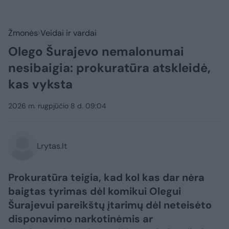
Žmonės
Veidai ir vardai
Olego Šurajevo nemalonumai
nesibaigia: prokuratūra atskleidė,
kas vyksta
2026 m. rugpjūčio 8 d. 09:04
Lrytas.lt
Prokuratūra teigia, kad kol kas dar nėra
baigtas tyrimas dėl komikui Olegui
Šurajevui pareikštų įtarimų dėl neteisėto
disponavimo narkotinėmis ar