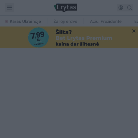
Karas Ukrainoje
Žalioji erdvė
Ačiū, Prezidente
E