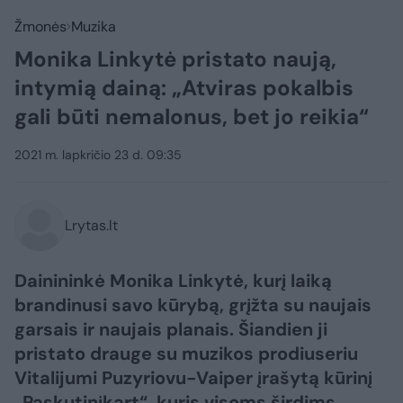
Žmonės
Muzika
Monika Linkytė pristato naują,
intymią dainą: „Atviras pokalbis
gali būti nemalonus, bet jo reikia“
2021 m. lapkričio 23 d. 09:35
Lrytas.lt
Dainininkė Monika Linkytė, kurį laiką
brandinusi savo kūrybą, grįžta su naujais
garsais ir naujais planais. Šiandien ji
pristato drauge su muzikos prodiuseriu
Vitalijumi Puzyriovu-Vaiper įrašytą kūrinį
„Paskutinįkart“, kuris visoms širdims