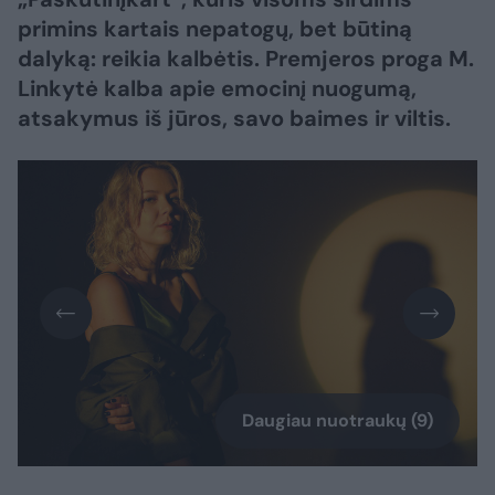
primins kartais nepatogų, bet būtiną
dalyką: reikia kalbėtis. Premjeros proga M.
Linkytė kalba apie emocinį nuogumą,
atsakymus iš jūros, savo baimes ir viltis.
Daugiau nuotraukų (9)