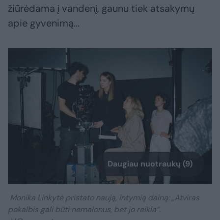
žiūrėdama į vandenį, gaunu tiek atsakymų
apie gyvenimą...
Daugiau nuotraukų (9)
Monika Linkytė pristato naują, intymią dainą: „Atviras
pokalbis gali būti nemalonus, bet jo reikia“.