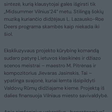
sintezė, kurią klausytojai galės išgirsti tik
„Midsummer Vilnius’24“ metu. Stilingą šokių
muziką kuriančio didžėjaus L. Lazausko-Roe
Deers programa skambės kaip niekada iki
šiol.
Ekskliuzyvaus projekto kūrybinę komandą
sudaro patyrę Lietuvos klasikinės ir džiazo
scenos meistrai – maestro M. Pitrėnas ir
kompozitorius Jievaras Jasinskis. Tai –
ypatinga svajonė, kuriai lemta išsipildyti
Valdovų Rūmų didžiajame kieme. Projektą iš
dalies finansuoja Vilniaus miesto savivaldybė.