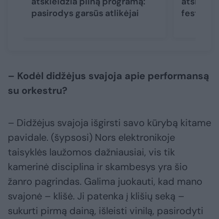
atskleidžia pilną programą:
atskleid
pasirodys garsūs atlikėjai
festival
– Kodėl didžėjus svajoja apie performansą
su orkestru?
– Didžėjus svajoja išgirsti savo kūrybą kitame
pavidale. (šypsosi) Nors elektronikoje
taisyklės laužomos dažniausiai, vis tik
kamerinė disciplina ir skambesys yra šio
žanro pagrindas. Galima juokauti, kad mano
svajonė – klišė. Ji patenka į klišių seką –
sukurti pirmą dainą, išleisti vinilą, pasirodyti