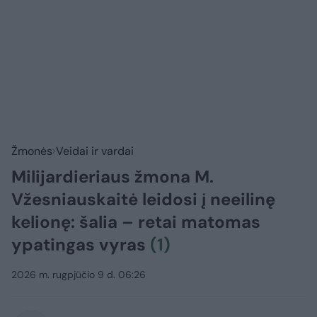
Žmonės
Veidai ir vardai
Milijardieriaus žmona M.
Vžesniauskaitė leidosi į neeilinę
kelionę: šalia – retai matomas
ypatingas vyras
(1)
2026 m. rugpjūčio 9 d. 06:26