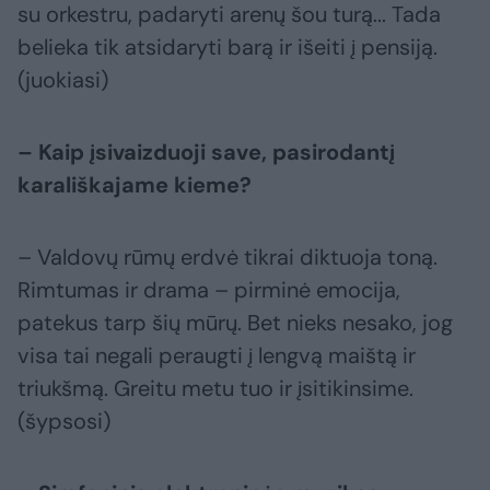
su orkestru, padaryti arenų šou turą... Tada
belieka tik atsidaryti barą ir išeiti į pensiją.
(juokiasi)
– Kaip įsivaizduoji save, pasirodantį
karališkajame kieme?
– Valdovų rūmų erdvė tikrai diktuoja toną.
Rimtumas ir drama – pirminė emocija,
patekus tarp šių mūrų. Bet nieks nesako, jog
visa tai negali peraugti į lengvą maištą ir
triukšmą. Greitu metu tuo ir įsitikinsime.
(šypsosi)