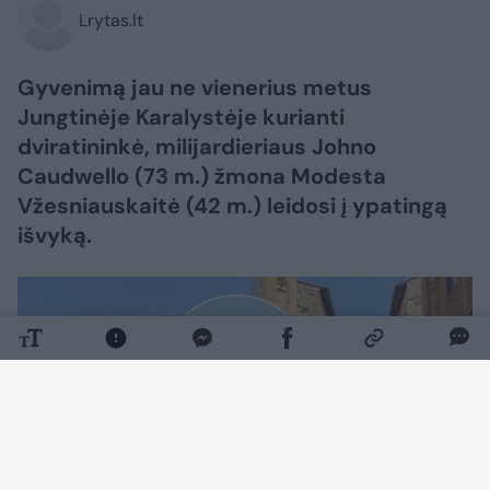
Lrytas.lt
Gyvenimą jau ne vienerius metus
Jungtinėje Karalystėje kurianti
dviratininkė, milijardieriaus Johno
Caudwello (73 m.) žmona Modesta
Vžesniauskaitė (42 m.) leidosi į ypatingą
išvyką.