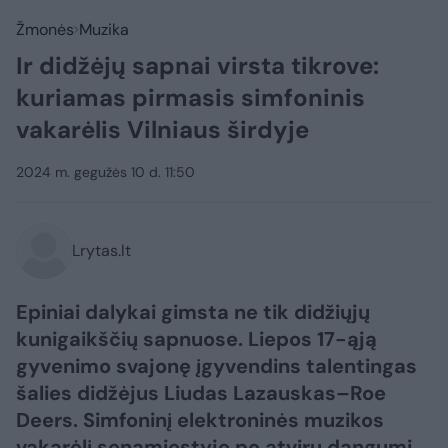
Žmonės
Muzika
Ir didžėjų sapnai virsta tikrove:
kuriamas pirmasis simfoninis
vakarėlis Vilniaus širdyje
2024 m. gegužės 10 d. 11:50
Lrytas.lt
Epiniai dalykai gimsta ne tik didžiųjų
kunigaikščių sapnuose. Liepos 17-ąją
gyvenimo svajonę įgyvendins talentingas
šalies didžėjus Liudas Lazauskas–Roe
Deers. Simfoninį elektroninės muzikos
vakarėlį senamiestyje po atviru dangumi