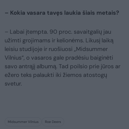
– Kokia vasara tavęs laukia šiais metais?
– Labai įtempta. 90 proc. savaitgalių jau
užimti grojimams ir kelionėms. Likusį laiką
leisiu studijoje ir ruošiuosi „Midsummer
Vilnius“, o vasaros gale pradėsiu baiginėti
savo antrąjį albumą. Tad poilsio prie jūros ar
ežero teks palaukti iki žiemos atostogų
svetur.
Midsummer Vilnius
Roe Deers