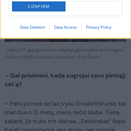
CONFIRM
Data Deletion
Data Access
Privacy Policy
Daugiau nuotraukų (4)
Liepos 17-ąją gyvenimo svajonę įgyvendins talentingas
šalies didžėjus Liudas Lazauskas–Roe Deers.
– Gal prisimeni, kada sugrojai savo pirmąjį
set'ą?
– Pats pirmas set'as įvyko Druskininkuose, kai
man buvo 12 metų, mano tėčio klube. Tiesą
sakant, jis truko tris dainas. „Savininkas“ liepė
baigti pasirodymą, nes grojau per stipriai