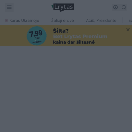
Karas Ukrainoje
Žalioji erdvė
Ačiū, Prezidente
E