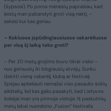
(šypsosi). Po poros mėnesių paprašiau, kad
leistų man pabandyti groti visą naktį, –
sekėsi kur kas geriau.
– Kokiuose įspūdingiausiuose vakarėliuose
per visą šį laiką teko groti?
– Per 20 metų grojimo buvo tikrai visko –
nuo geriausių iki blogiausių atvėjų. Sunku
išskirti vieną vakarėlį, klubą ar festivalį.
Spėjau apkeliauti nemažai viso pasaulio šokių
aikštelių, kol kas galiu pasakyti, kad Lietuvos
šokėjai man yra pirmoje vietoje. Iš paskutinių
metų labai nustebino „Fusion“ festivalis