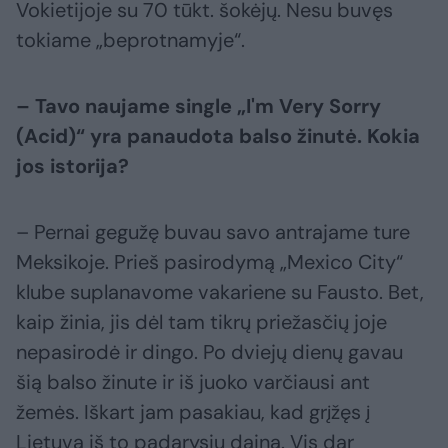
Vokietijoje su 70 tūkt. šokėjų. Nesu buvęs
tokiame „beprotnamyje“.
– Tavo naujame single „I'm Very Sorry
(Acid)“ yra panaudota balso žinutė. Kokia
jos istorija?
– Pernai gegužę buvau savo antrajame ture
Meksikoje. Prieš pasirodymą „Mexico City“
klube suplanavome vakariene su Fausto. Bet,
kaip žinia, jis dėl tam tikrų priežasčių joje
nepasirodė ir dingo. Po dviejų dienų gavau
šią balso žinute ir iš juoko varčiausi ant
žemės. Iškart jam pasakiau, kad grįžęs į
Lietuvą iš to padarysiu dainą. Vis dar