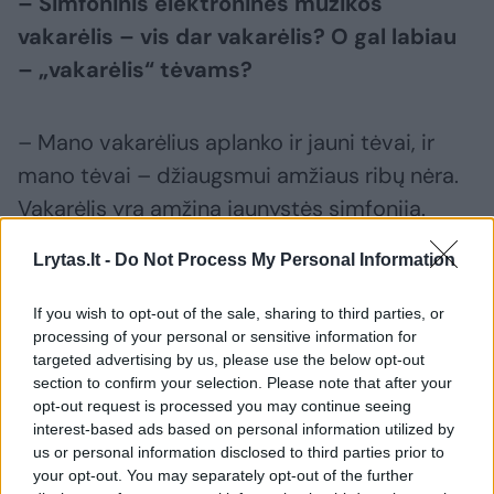
– Simfoninis elektroninės muzikos
vakarėlis – vis dar vakarėlis? O gal labiau
– „vakarėlis“ tėvams?
– Mano vakarėlius aplanko ir jauni tėvai, ir
mano tėvai – džiaugsmui amžiaus ribų nėra.
Vakarėlis yra amžina jaunystės simfonija.
Lrytas.lt -
Do Not Process My Personal Information
– Beje, tavo tėvai – jie tave palaikė
didžėjaus kelyje, tiesa?
If you wish to opt-out of the sale, sharing to third parties, or
processing of your personal or sensitive information for
targeted advertising by us, please use the below opt-out
– Kai suprato, kad ši veikla nėra kažkoks
section to confirm your selection. Please note that after your
opt-out request is processed you may continue seeing
paauglystės maištas, pradėjo tikrai stipriai
interest-based ads based on personal information utilized by
palaikyti ir džiaugtis. Mama visada buvo
us or personal information disclosed to third parties prior to
your opt-out. You may separately opt-out of the further
mano pusėje – pirkdavo man tuščius CD, kad