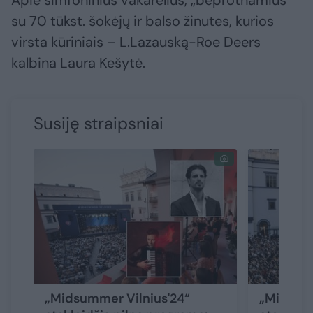
Apie simfoninius vakarėlius, „beprotnamius“
su 70 tūkst. šokėjų ir balso žinutes, kurios
virsta kūriniais – L.Lazauską-Roe Deers
kalbina Laura Kešytė.
Susiję straipsniai
„Midsummer Vilnius'24“
„Midsum