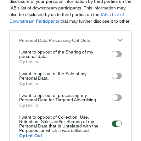
disclosure of your personal information by third parties on the
galėčiau „kepti“ kompaktus grojimui. Su tėčiu
IAB’s list of downstream participants. This information may
also be disclosed by us to third parties on the
IAB’s List of
užtruko ilgiau. Jis ir pats jaunystėje buvo DJ,
Downstream Participants
that may further disclose it to other
todėl saugojo mane nuo naktinio gyvenimo,
third parties.
nes gerai žinojo, kas tai yra. Kartais tekdavo
Personal Data Processing Opt Outs
meluoti, kodėl keliauju į miestą, nors iš tikrųjų
I want to opt-out of the Sharing of my
važiuoju iš Druskininkų į Vilnių groti. Teko ir
personal data.
Opted In
porą grojimų atšaukti – teisinausi, jog sirgau,
nors iš tikrųjų tą vakarą manęs neišleido
I want to opt-out of the Sale of my
Personal Data.
tėvai. (juokiasi)
Opted In
I want to opt-out of processing my
Personal Data for Targeted Advertising.
Opted In
I want to opt-out of Collection, Use,
Retention, Sale, and/or Sharing of my
Personal Data that Is Unrelated with the
Purposes for which it was collected.
Opted Out