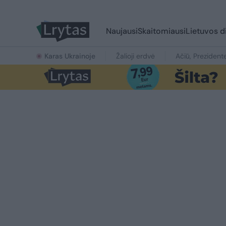
Naujausi
Skaitomiausi
Lietuvos d
Karas Ukrainoje
Žalioji erdvė
Ačiū, Prezident