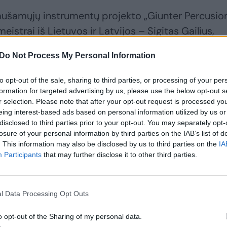
mušamųjų instrumentų projekto „Giunter Percusion
istrai iš Lietuvos ir Latvijos – Sigitas Gailius,
unteris koncertu.
Do Not Process My Personal Information
to opt-out of the sale, sharing to third parties, or processing of your per
formation for targeted advertising by us, please use the below opt-out s
r selection. Please note that after your opt-out request is processed y
eing interest-based ads based on personal information utilized by us or
disclosed to third parties prior to your opt-out. You may separately opt-
losure of your personal information by third parties on the IAB’s list of
. This information may also be disclosed by us to third parties on the
IA
Participants
that may further disclose it to other third parties.
Paskutinę vasaros
Raudondvarį
l Data Processing Opt Outs
dieną sostinę
sudrebino lietuviškos
sudrebino Vaido
muzikos festivalis
o opt-out of the Sharing of my personal data.