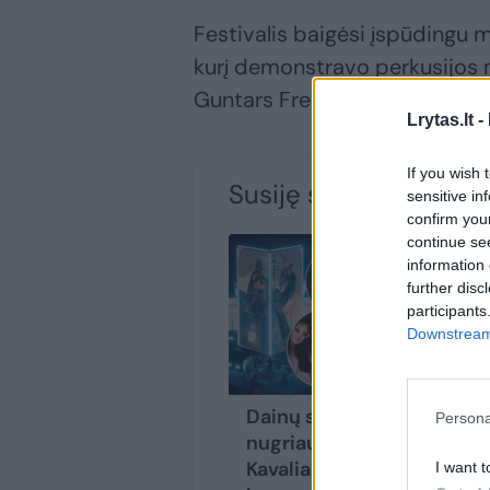
Festivalis baigėsi įspūdingu 
kurį demonstravo perkusijos me
Guntars Freiberg ir Pavelas Gi
Lrytas.lt -
If you wish 
Susiję straipsniai
sensitive in
confirm you
continue se
information 
further disc
participants
Downstream 
Dainų slėnyje
Persona
nugriaudėjo M.
Kavaliausko
I want t