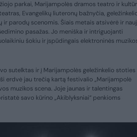
džiojo parkai, Marijampolės dramos teatro ir kultū
teatras, Evangelikų liuteronų bažnyčia, geležinkeli
 ir parodų scenomis. Šiais metais atsivėrė ir nau
Gedimino pasažas. Jo meniška ir intriguojanti
olaikiniu šokiu ir įspūdingais elektroninės muziko
o sutelktas ir į Marijampolės geležinkelio stoties
i erdvė jau trečią kartą festivalio „Marijampolė
vos muzikos scena. Joje jaunas ir talentingas
ristatė savo kūrino „Akiblyksniai“ penkioms