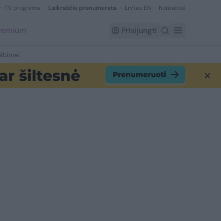
TV programa
Laikraščio prenumerata
Lrytas EN
Kontaktai
Premium
Prisijungti
lbimai