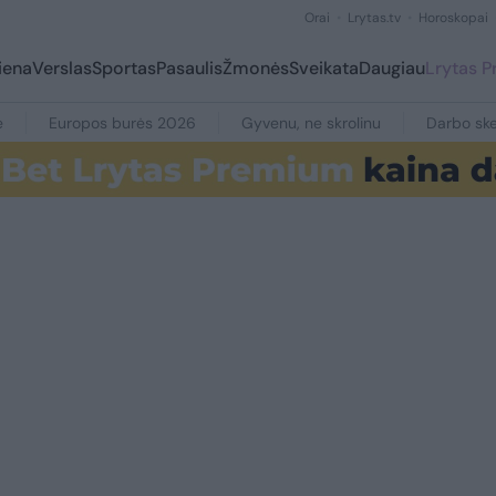
Orai
Lrytas.tv
Horoskopai
iena
Verslas
Sportas
Pasaulis
Žmonės
Sveikata
Daugiau
Lrytas 
e
Europos burės 2026
Gyvenu, ne skrolinu
Darbo ske