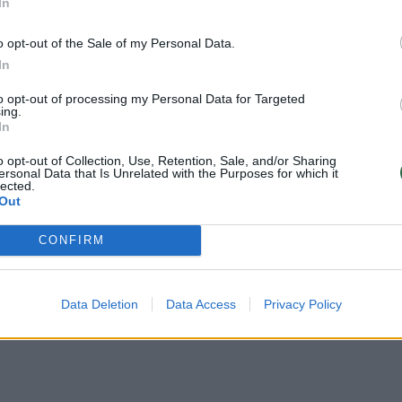
Baumilos koncertas:
„M.A.M.A. vasara“: ant
In
ant scenos lipo ir
scenos lipo
o opt-out of the Sale of my Personal Data.
kitos žvaigždės
ryškiausios žvaigždės
In
to opt-out of processing my Personal Data for Targeted
ing.
In
o opt-out of Collection, Use, Retention, Sale, and/or Sharing
ersonal Data that Is Unrelated with the Purposes for which it
 ir dėl to, kad jau trečius metus iš eilės buvo suren
lected.
Out
tino kultūrinį festivalio „Marijampolė Music Park“
dailininkės Kristinos Norvilaitės-Geniušienės unik
CONFIRM
dinga ir trapi“.
Data Deletion
Data Access
Privacy Policy
transformavosi į gyvą muzikos ir meno erdvę. Mie