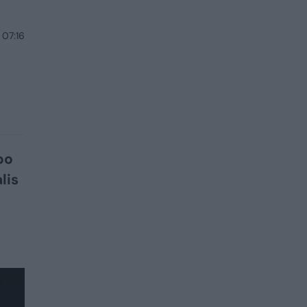
 07:16
po
lis