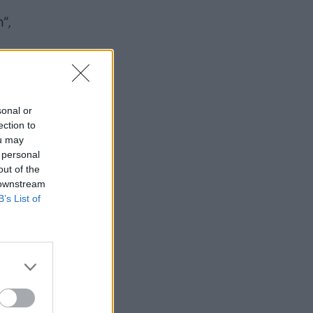
“,
sonal or
ection to
ou may
 personal
out of the
 downstream
B’s List of