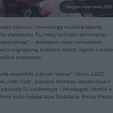
Daugiau nuotraukų (60)
įtraukė žiūrovus į harmoningą muzikinę kelionę,
iu vientisumu. Šių metų festivalio leitmotyvas –
kambėjimas“ – akcentavo vieno instrumento
 originalumą, leidžiantį išskirti, išgirsti ir įverti
raiškos priemones.
ella ansamblis „Latvian Voices“, Vilnius JJAZZ
as „Cello Club“, pianistai Gintaras Januševičius ir
i pasirodę DJ vaidmenyje – Mindaugas Urbaitis ir
kinio šokio šokėjai Aura Šriubšaitė, Aretas Piase