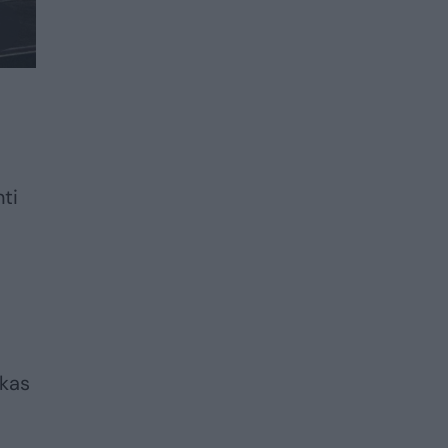
nti
ckas