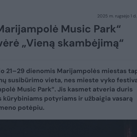
2025 m. rugsėjo 1 d.
„Marijampolė Music Park“
tvėrė „Vieną skambėjimą“
o 21–29 dienomis Marijampolės miestas ta
 susibūrimo vieta, nes mieste vyko festiva
polė Music Park“. Jis kasmet atveria duris
 kūrybiniams potyriams ir užbaigia vasarą
 meno potėpiu.