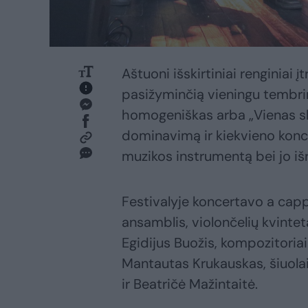
Aštuoni išskirtiniai renginiai 
pasižyminčią vieningu tembrin
homogeniškas arba „Vienas s
dominavimą ir kiekvieno koncerto
muzikos instrumentą bei jo iš
Festivalyje koncertavo a capp
ansamblis, violončelių kvintet
Egidijus Buožis, kompozitoria
Mantautas Krukauskas, šiuolai
ir Beatričė Mažintaitė.