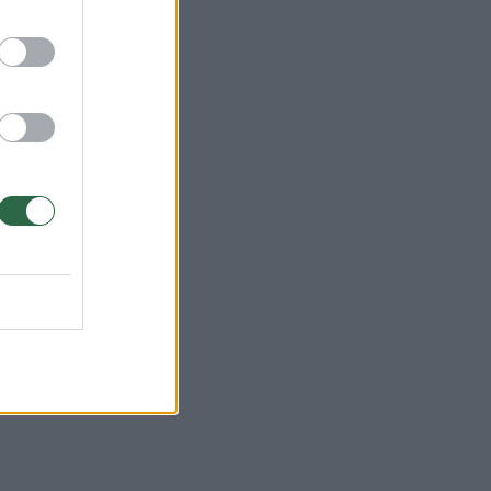
gta
alia
sto