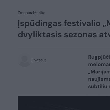
Žmonės
Muzika
Įspūdingas festivalio 
dvyliktasis sezonas a
Rugpjūči
Lrytas.lt
melomanų
„Marijam
naujiems
subtiliu