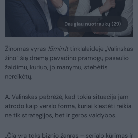
Daugiau nuotraukų (29)
Žinomas vyras
15min.lt
tinklalaidėje „Valinskas
žino“ šią dramą pavadino pramogų pasaulio
žaidimu, kuriuo, jo manymu, stebėtis
nereikėtų.
A. Valinskas pabrėžė, kad tokia situacija jam
atrodo kaip verslo forma, kuriai klestėti reikia
ne tik strategijos, bet ir geros vaidybos.
„Čia yra toks biznio žanras – serialo kūrimas ir