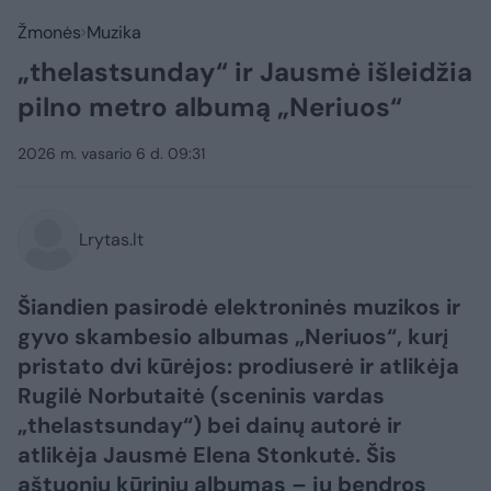
Žmonės
Muzika
„thelastsunday“ ir Jausmė išleidžia
pilno metro albumą „Neriuos“
2026 m. vasario 6 d. 09:31
Lrytas.lt
Šiandien pasirodė elektroninės muzikos ir
gyvo skambesio albumas „Neriuos“, kurį
pristato dvi kūrėjos: prodiuserė ir atlikėja
Rugilė Norbutaitė (sceninis vardas
„thelastsunday“) bei dainų autorė ir
atlikėja Jausmė Elena Stonkutė. Šis
aštuonių kūrinių albumas – jų bendros