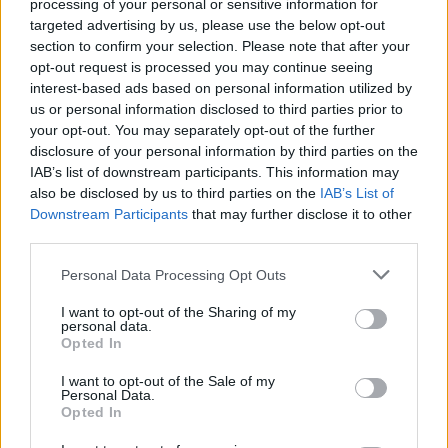
processing of your personal or sensitive information for
targeted advertising by us, please use the below opt-out
section to confirm your selection. Please note that after your
opt-out request is processed you may continue seeing
interest-based ads based on personal information utilized by
us or personal information disclosed to third parties prior to
your opt-out. You may separately opt-out of the further
disclosure of your personal information by third parties on the
IAB’s list of downstream participants. This information may
also be disclosed by us to third parties on the
IAB’s List of
Downstream Participants
that may further disclose it to other
Žmonės
Veidai ir vardai
third parties.
Arūnas Valinskas išklojo, ką mano
Personal Data Processing Opt Outs
apie Oksanos Pikul ir Dominyko
I want to opt-out of the Sharing of my
Dirksčio skyrybas
(6)
personal data.
Opted In
2026 m. rugpjūčio 6 d. 18:21
I want to opt-out of the Sale of my
Personal Data.
Opted In