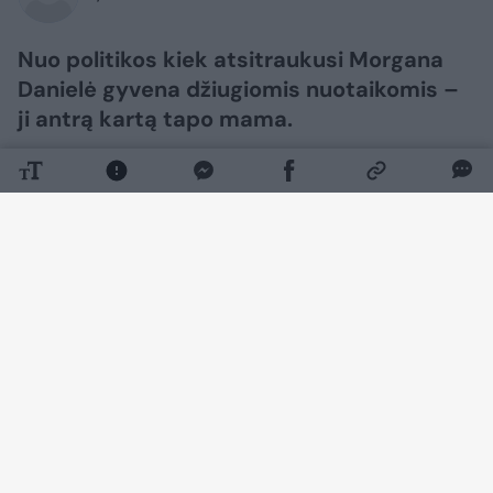
Nuo politikos kiek atsitraukusi Morgana
Danielė gyvena džiugiomis nuotaikomis –
ji antrą kartą tapo mama.
Daugiau nuotraukų (11)