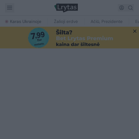
Karas Ukrainoje
Žalioji erdvė
Ačiū, Prezidente
E