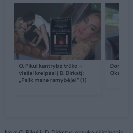
O. Pikul kantrybė trūko –
Dominyka
viešai kreipėsi į D. Dirkstį:
Oksanos 
„Palik mane ramybėje!“
(1)
Nors O. Pikul ir D. Dirkstys pasuko skirtingais