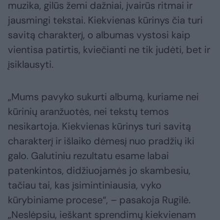
muzika, gilūs žemi dažniai, įvairūs ritmai ir
jausmingi tekstai. Kiekvienas kūrinys čia turi
savitą charakterį, o albumas vystosi kaip
vientisa patirtis, kviečianti ne tik judėti, bet ir
įsiklausyti.
„Mums pavyko sukurti albumą, kuriame nei
kūrinių aranžuotės, nei tekstų temos
nesikartoja. Kiekvienas kūrinys turi savitą
charakterį ir išlaiko dėmesį nuo pradžių iki
galo. Galutiniu rezultatu esame labai
patenkintos, didžiuojamės jo skambesiu,
tačiau tai, kas įsimintiniausia, vyko
kūrybiniame procese“, – pasakoja Rugilė.
„Neslėpsiu, ieškant sprendimų kiekvienam