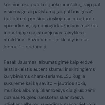
kūriniui teko patirti ir juoko, ir iššūkių, taip pat
visiems gerai pažįstamą „ai, gal bus gerai“,
bet būtent per šiuos ieškojimus atradome
sprendimus, sąmoningai laužančius muzikos
industrijoje nusistovėjusias taisykles ir
struktūras. Pažadame – jo klausytis bus
įdomu!“ – priduria ji.
Pasak Jausmės, albumas gimė kaip erdvė
leisti skleistis autentiškumui ir skirtingiems
kūrybiniams charakteriams. „Su Rugile
sukūrėme kai ką savito – jautrios šokių
muzikos albumą. Skambesys čia gilus: žemi
dažniai, Rugilės išieškotas skambesys
atliekant albumo suvedimą, mano vietomis