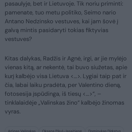
pasaulyje, bet ir Lietuvoje. Tik noriu priminti:
pamenate, tuo metu politiko, Seimo nario
Antano Nedzinsko vestuves, kai jam šovė į
galvą mintis pasidaryti tokias fiktyvias
vestuves?
Kitas dalykas, Radžis ir Agnė, irgi, ar jie mylėjo
vienas kitą, ar nekentė, tai buvo siužetas, apie
kurį kalbėjo visa Lietuva <...>. Lygiai taip pat ir
čia, labai laiku pradėta, per Valentino dieną,
fotosesija įspūdinga, iš tiesų <...>“, –
tinklalaidėje „Valinskas žino“ kalbėjo žinomas
vyras.
Arūnas Valinskas
Oksana Pikul-Jasaitienė
Dominykas Dirkstys