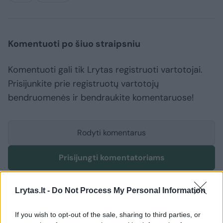
Komentuoti po šiuo straipsniu
Komentuoti gali tik Lrytas registruoti vartotojai.
Prisijunkite prie registruotų vartotojų
bendruomenės ir bendraukite komentaruose!
Rodyti komentarus
Prisijungti komentatoriams
Lrytas.lt -
Do Not Process My Personal Information
If you wish to opt-out of the sale, sharing to third parties, or