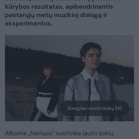
kūrybos rezultatas, apibendrinantis
pastarųjų metų muzikinį dialogą ir
eksperimentus.
Daugiau nuotraukų (4)
Albume „Neriuos“ susitinka jautri šokių