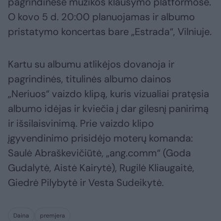
pagrindinėse muzikos klausymo platformose.
O kovo 5 d. 20:00 planuojamas ir albumo
pristatymo koncertas bare „Estrada“, Vilniuje.
Kartu su albumu atlikėjos dovanoja ir
pagrindinės, titulinės albumo dainos
„Neriuos“ vaizdo klipą, kuris vizualiai pratęsia
albumo idėjas ir kviečia į dar gilesnį panirimą
ir išsilaisvinimą. Prie vaizdo klipo
įgyvendinimo prisidėjo moterų komanda:
Saulė Abraškevičiūtė, „ang.comm“ (Goda
Gudalytė, Aistė Kairytė), Rugilė Kliaugaitė,
Giedrė Pilybytė ir Vesta Sudeikytė.
Daina
premjera