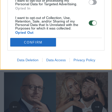
Lrytas.lt
I want to opt-out of processing my
Personal Data for Targeted Advertising.
Opted In
Pastarosiomis dienomis socialiniuose
I want to opt-out of Collection, Use,
tinkluose netyla kalbos apie verslininkės,
Retention, Sale, and/or Sharing of my
Personal Data that Is Unrelated with the
vizažistės Oksanos Pikul (42 m.) ir
Purposes for which it was collected.
Opted Out
kovotojo Dominyko Dirksčio (24 m.)
skyrybas. Dabar nuomonę apie garsios
CONFIRM
poros išsiskyrimą išsakė televizijos laidų
vedėjas, prodiuseris Arūnas Valinskas (59
Data Deletion
Data Access
Privacy Policy
m.).