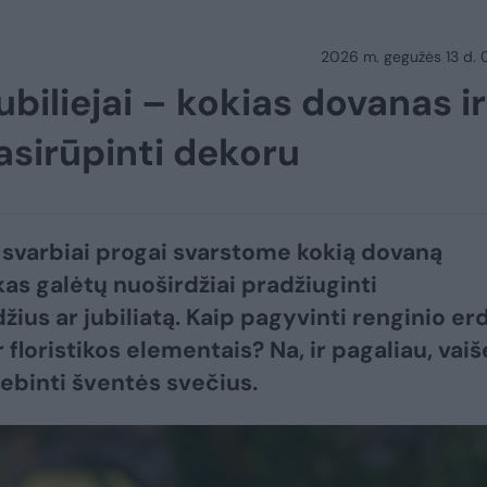
2026 m. gegužės 13 d.
ubiliejai – kokias dovanas ir
pasirūpinti dekoru
 svarbiai progai svarstome kokią dovaną
 kas galėtų nuoširdžiai pradžiuginti
žius ar jubiliatą. Kaip pagyvinti renginio er
 floristikos elementais? Na, ir pagaliau, vaiš
ebinti šventės svečius.