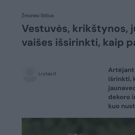
Žmonės
Stilius
Vestuvės, krikštynos, j
vaišes išsirinkti, kaip 
Artėjant
Lrytas.lt
išrinkti,
jaunaved
dekoro ir
kuo nust