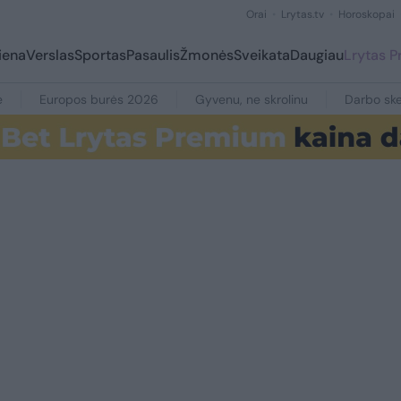
Orai
Lrytas.tv
Horoskopai
iena
Verslas
Sportas
Pasaulis
Žmonės
Sveikata
Daugiau
Lrytas 
e
Europos burės 2026
Gyvenu, ne skrolinu
Darbo ske