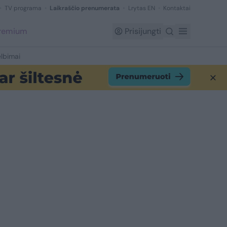
TV programa
Laikraščio prenumerata
Lrytas EN
Kontaktai
Premium
Prisijungti
lbimai