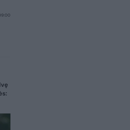
 09:00
dvę
ės: