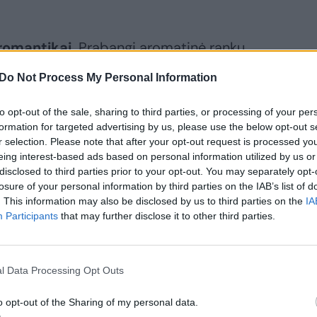
romantikai.
Prabangi aromatinė rankų
vinė dovana: simboliška, intymi ir
Do Not Process My Personal Information
 1488“ natūralaus vaško aromatinės
iciniu būdu.
to opt-out of the sale, sharing to third parties, or processing of your per
formation for targeted advertising by us, please use the below opt-out s
r selection. Please note that after your opt-out request is processed y
jos švelniai pripildys jaunavedžių namus
eing interest-based ads based on personal information utilized by us or
disclosed to third parties prior to your opt-out. You may separately opt-
 ant valgomojo stalo ar miegamąjame, ji
losure of your personal information by third parties on the IAB’s list of
švelnia šviesa, tyliais pokalbiais ir
. This information may also be disclosed by us to third parties on the
IA
Participants
that may further disclose it to other third parties.
kontūrais.
Jaunavedžiams, kuriantiems pirmuosius
l Data Processing Opt Outs
rabangus namų kvapas. Nuo gaivių
o opt-out of the Sharing of my personal data.
tiškos medienos ir prieskonių akordų –