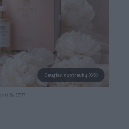
Daugiau nuotraukų (65)
 iš SILUETI.