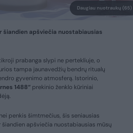
Daugiau nuotraukų (65)
ir šiandien apšviečia nuostabiausias
kroji prabanga slypi ne pertekliuje, o
rios tampa jaunavedžių bendrų ritualų
 bendro gyvenimo atmosferą. Istorinio,
rnes 1488“
prekinio ženklo kūriniai
dėją.
u nei penkis šimtmečius, šis seniausias
ir šiandien apšviečia nuostabiausias mūsų