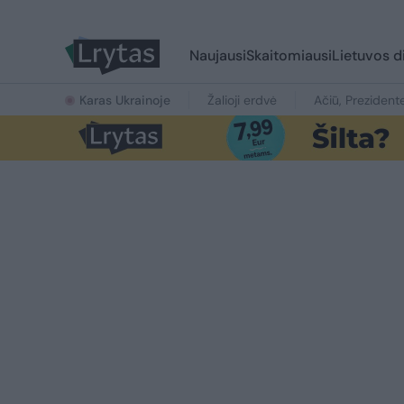
Naujausi
Skaitomiausi
Lietuvos d
Karas Ukrainoje
Žalioji erdvė
Ačiū, Prezident