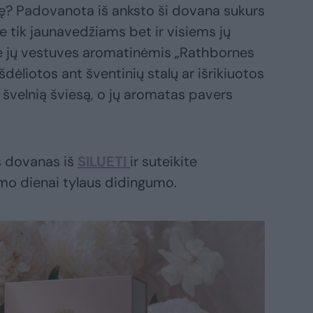
ę? Padovanota iš anksto ši dovana sukurs
e tik jaunavedžiams bet ir visiems jų
e jų vestuves aromatinėmis „Rathbornes
dėliotos ant šventinių stalų ar išrikiuotos
 švelnią šviesą, o jų aromatas pavers
s dovanas iš
SILUETI
ir suteikite
mo dienai tylaus didingumo.