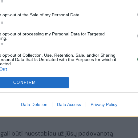
In
ukurs savitą jų bendrų naujų namų
o opt-out of the Sale of my Personal Data.
ius pasitiks subtiliai atsiskleisdamas
In
to opt-out of processing my Personal Data for Targeted
ing.
In
ų rinkinys.
Romatiškas dovanų rinkinys
jų. Mirganti žvakės šviesa ir namus
o opt-out of Collection, Use, Retention, Sale, and/or Sharing
ersonal Data that Is Unrelated with the Purposes for which it
kurs tylų ritualo pojūtį – paverčiant
lected.
Out
mis ir jaukiai prabangiomis.
CONFIRM
ožė, agarmedis (oud) ir pačiuliai kuria
ką. Tai aromatinės kompozicijos,
Data Deletion
Data Access
Privacy Policy
ą vestuvių esmę: trapios, bet ilgaamžės.
gali būti nuostabiau už jūsų padovanotą