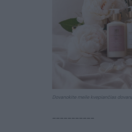
Dovanokite meile kvepiančias dovanas
___________