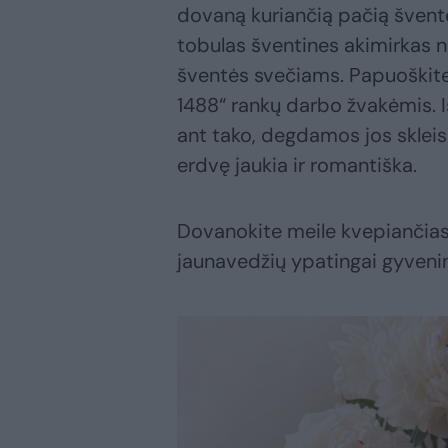
dovaną kuriančią pačią švent
tobulas šventines akimirkas n
šventės svečiams. Papuoškit
1488“ rankų darbo žvakėmis. Iš
ant tako, degdamos jos skleis
erdvę jaukia ir romantiška.
Dovanokite meile kvepiančia
jaunavedžių ypatingai gyveni