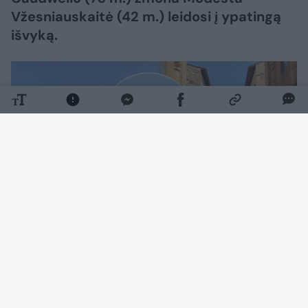
Vžesniauskaitė (42 m.) leidosi į ypatingą
išvyką.
Daugiau nuotraukų (22)
Socialiniuose tinkluose ji pasidalijo kadrais iš
Italijos, Toskanos regiono, kurį tyrinėjo taip,