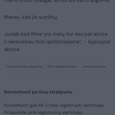
mano brolio draugai, su kuriais kartu augome.
Manau, kad jie sutriktų.
Juolab kad filme yra vietų, kur esu per atvira
ir nenorėčiau būti apžiūrinėjama“, – šypsojosi
aktorė.
filmas 50 pilkų atspalvių
Fifty Shades of Grey
Jamie Dornanas
Komentuoti po šiuo straipsniu
Komentuoti gali tik Lrytas registruoti vartotojai.
Prisijunkite prie registruotų vartotojų