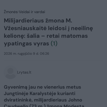
Žmonės
Veidai ir vardai
Milijardieriaus žmona M.
Vžesniauskaitė leidosi į neeilinę
kelionę: šalia – retai matomas
ypatingas vyras
(1)
2026 m. rugpjūčio 9 d. 06:26
Lrytas.lt
Gyvenimą jau ne vienerius metus
Jungtinėje Karalystėje kurianti
dviratininkė, milijardieriaus Johno
Caudwello (73 m.) žmona Modesta