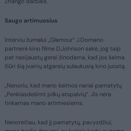
Zhango darbais.
Saugo artimuosius
Interviu žurnalui „Glamour“ J.Dornano
partnerė kino filme D.Johnson sakė, jog taip
pat nesijaustų gerai žinodama, kad jos šeima
žiūri šią įvairių atgarsių sulaukusią kino juostą.
„Nenoriu, kad mano šeimos nariai pamatytų
„Penkiasdešimt pilkų atspalvių“. Jis nėra
tinkamas mano artimiesiems.
Nenorėčiau, kad jį pamatytų, pavyzdžiui,