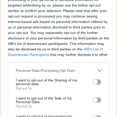
trečioji dalis „Penkiasdešimt išlaisvintų
targeted advertising by us, please use the below opt-out
atspalvių“ – sunkiai įsivaizduojami be to
section to confirm your selection. Please note that after your
paties pagrindinio vaidmens atlikėjo 32 metų
opt-out request is processed you may continue seeing
interest-based ads based on personal information utilized by
Šiaurės Airijos pažibos J.Dornano.
us or personal information disclosed to third parties prior to
your opt-out. You may separately opt-out of the further
disclosure of your personal information by third parties on the
Žmona sukėlė apkalbas
IAB’s list of downstream participants. This information may
also be disclosed by us to third parties on the
IAB’s List of
Downstream Participants
that may further disclose it to other
Neseniai vykusioje „Oskarų" teikimo
third parties.
ceremonijoje su žmona Amelia pasirodęs
Personal Data Processing Opt Outs
J.Dornanas sukėlė apkalbų audrą.
I want to opt-out of the Sharing of my
personal data.
Opted In
Išvydusios aktoriaus kūną seksualiojoje
juostoje daugelis moterų neslėpė nusivylimo,
I want to opt-out of the Sale of my
Personal Data.
kad šis saldainiukas – laimingai vedęs.
Opted In
I want to opt-out of processing my