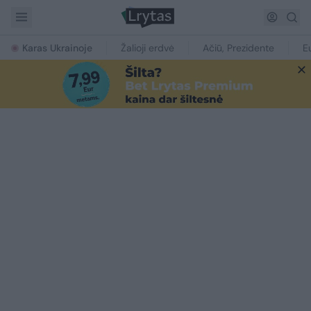
Karas Ukrainoje
Žalioji erdvė
Ačiū, Prezidente
E