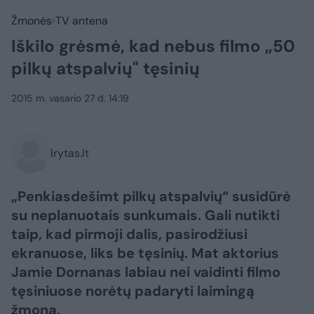
Žmonės
TV antena
Iškilo grėsmė, kad nebus filmo „50
pilkų atspalvių" tęsinių
2015 m. vasario 27 d. 14:19
lrytas.lt
„Penkiasdešimt pilkų atspalvių“ susidūrė
su neplanuotais sunkumais. Gali nutikti
taip, kad pirmoji dalis, pasirodžiusi
ekranuose, liks be tęsinių. Mat aktorius
Jamie Dornanas labiau nei vaidinti filmo
tęsiniuose norėtų padaryti laimingą
žmoną.