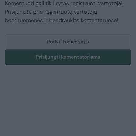
Komentuoti gali tik Lrytas registruoti vartotojai.
Prisijunkite prie registruotų vartotojų
bendruomenės ir bendraukite komentaruose!
Rodyti komentarus
Prisijungti komentatoriams