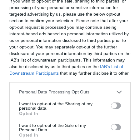
If you wish to opt-out of the sale, sharing to third parties, or
„Muzikinėje kaukėje“ – dar vienas įsikūnijimų
processing of your personal or sensitive information for
vakaras. Tačiau vienas pasirodymas buvo iš
targeted advertising by us, please use the below opt-out
section to confirm your selection. Please note that after your
tiesų išskirtinis. Karina Krysko-Skambinė
opt-out request is processed you may continue seeing
nukėlė į praėjusio mažiaus lietuviškosios
interest-based ads based on personal information utilized by
us or personal information disclosed to third parties prior to
estrados aukso metus ir įkūnyjo scenos
your opt-out. You may separately opt-out of the further
primadoną Oną Valiukevičiūtę. Pasirodymui
disclosure of your personal information by third parties on the
IAB’s list of downstream participants. This information may
Karina pasirinko nemarųjį „Sveikinimų
also be disclosed by us to third parties on the
IAB’s List of
koncertų“ hitą, pagal Marcelijaus Martinaičio
Downstream Participants
that may further disclose it to other
žodžius kompozitoriaus Mariaus Tamošiūno
third parties.
sukurtą dainą „Tu numegzk man, mama, kelią“.
Personal Data Processing Opt Outs
I want to opt-out of the Sharing of my
personal data.
„Apsidžiaugiau, kai burtai lėmė įkūnyti į Onutę
Opted In
Valiukevičiūtę, nes esu panaši į ją jaunystėje“,
I want to opt-out of the Sale of my
– šypsodamasi Karina pasakos „Muzikinės
Personal Data.
Opted In
kaukės“ vedėjui Algiui Ramanauskui. Pasak