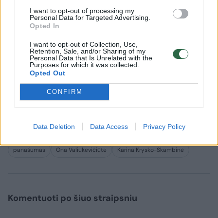
dainininkės, šis personažas jai labai patinka,
I want to opt-out of processing my
Personal Data for Targeted Advertising.
nes padės „išmušti iš manęs Kariną“. Nuo
Opted In
klausimo, ar yra dainininkės Valiukevičiūtės
I want to opt-out of Collection, Use,
Retention, Sale, and/or Sharing of my
gerbėja, Karina išsisuko. „Patinka, nepatinka –
Personal Data that Is Unrelated with the
Purposes for which it was collected.
nesvarbu. Reikia, ir viskas“.
Opted Out
CONFIRM
Karina Krysko-Skambinė atlieka „Tu numegzk,
man, mama, kelią“.
Data Deletion
Data Access
Privacy Policy
panašumas
Ona Valiukevičiūtė
Karina Krysko-Skambinė
Komentuoti po šiuo straipsniu