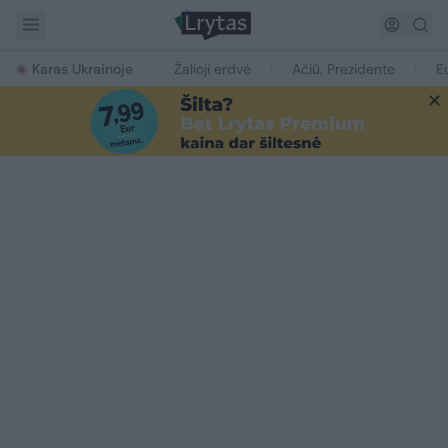
Karas Ukrainoje
Žalioji erdvė
Ačiū, Prezidente
E