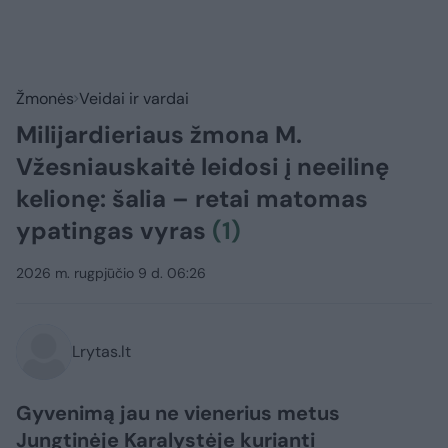
Žmonės
Veidai ir vardai
Milijardieriaus žmona M.
Vžesniauskaitė leidosi į neeilinę
kelionę: šalia – retai matomas
ypatingas vyras
(1)
2026 m. rugpjūčio 9 d. 06:26
Lrytas.lt
Gyvenimą jau ne vienerius metus
Jungtinėje Karalystėje kurianti