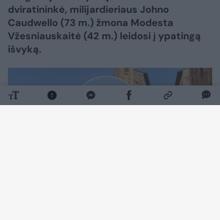
dviratininkė, milijardieriaus Johno
Caudwello (73 m.) žmona Modesta
Vžesniauskaitė (42 m.) leidosi į ypatingą
išvyką.
Daugiau nuotraukų (22)