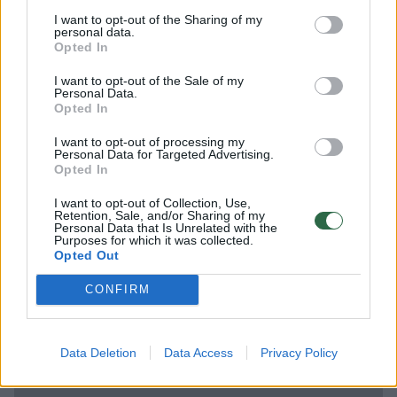
prašė rašyti, tačiau mano tekstai, kurių
I want to opt-out of the Sharing of my
personal data.
nerašyti negaliu, atsiranda nepriklausomai
Opted In
nuo prašymų, o aš vis atsirandu teatrų
I want to opt-out of the Sale of my
kuluaruose.
Personal Data.
Opted In
I want to opt-out of processing my
A. Armonaitė – apie tai, ką veikia dabar,
Personal Data for Targeted Advertising.
valdžios skandalus ir ar grįš į politiką
Opted In
I want to opt-out of Collection, Use,
Retention, Sale, and/or Sharing of my
Personal Data that Is Unrelated with the
Purposes for which it was collected.
Opted Out
CONFIRM
Data Deletion
Data Access
Privacy Policy