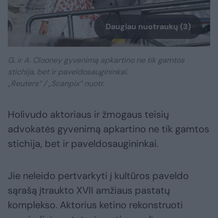
Daugiau nuotraukų (3)
G. ir A. Clooney gyvenimą apkartino ne tik gamtos
stichija, bet ir paveldosaugininkai.
„Reuters“ / „Scanpix“ nuotr.
Holivudo aktoriaus ir žmogaus teisių
advokatės gyvenimą apkartino ne tik gamtos
stichija, bet ir paveldosaugininkai.
Jie neleido pertvarkyti į kultūros paveldo
sąrašą įtraukto XVII amžiaus pastatų
komplekso. Aktorius ketino rekonstruoti