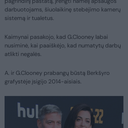
pagrindinį pastatą, įrengti namelį apsaugos
darbuotojams, šiuolaikinę stebėjimo kamerų
sistemą ir tualetus.
Kaimynai pasakojo, kad G.Clooney labai
nusiminė, kai paaiškėjo, kad numatytų darbų
atlikti negalės.
A. ir G.Clooney prabangų būstą Berkšyro
grafystėje įsigijo 2014-aisiais.