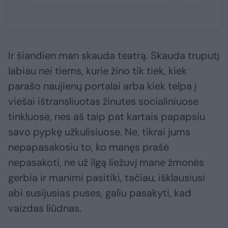
Ir šiandien man skauda teatrą. Skauda truputį
labiau nei tiems, kurie žino tik tiek, kiek
parašo naujienų portalai arba kiek telpa į
viešai ištransliuotas žinutes socialiniuose
tinkluose, nes aš taip pat kartais papapsiu
savo pypkę užkulisiuose. Ne, tikrai jums
nepapasakosiu to, ko manęs prašė
nepasakoti, ne už ilgą liežuvį mane žmonės
gerbia ir manimi pasitiki, tačiau, išklausiusi
abi susijusias puses, galiu pasakyti, kad
vaizdas liūdnas.