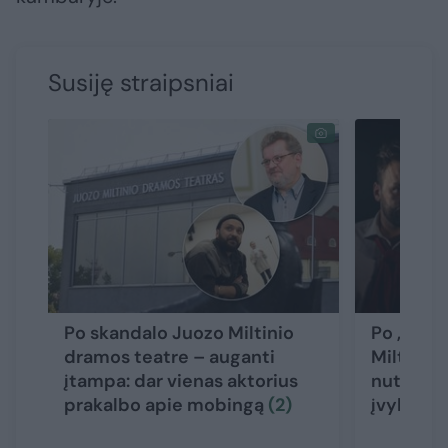
Susiję straipsniai
Po skandalo Juozo Miltinio
Po „Makb
dramos teatre – auganti
Miltinio
įtampa: dar vienas aktorius
nutraukė 
prakalbo apie mobingą
(2)
įvykių ve