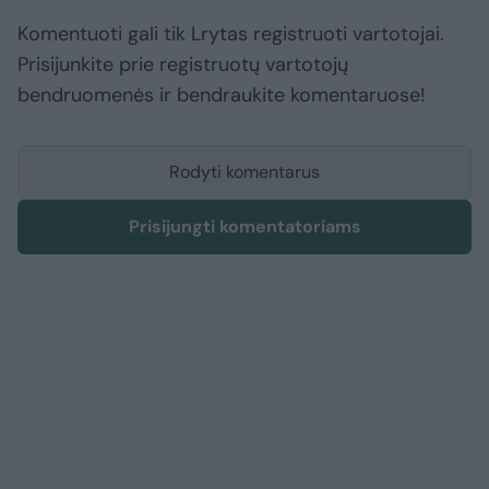
Komentuoti gali tik Lrytas registruoti vartotojai.
Prisijunkite prie registruotų vartotojų
bendruomenės ir bendraukite komentaruose!
Rodyti komentarus
Prisijungti komentatoriams