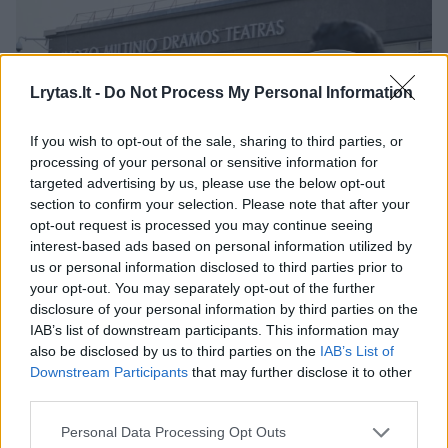
Lrytas.lt -
Do Not Process My Personal Information
If you wish to opt-out of the sale, sharing to third parties, or
processing of your personal or sensitive information for
targeted advertising by us, please use the below opt-out
Daugiau nuotraukų (7)
section to confirm your selection. Please note that after your
opt-out request is processed you may continue seeing
interest-based ads based on personal information utilized by
R. Survilaitė mintimis pasidalijo socialiniame
us or personal information disclosed to third parties prior to
your opt-out. You may separately opt-out of the further
tinkle „Facebook“.
disclosure of your personal information by third parties on the
IAB’s list of downstream participants. This information may
also be disclosed by us to third parties on the
IAB’s List of
„ŠIANDIEN MAN SKAUDA TEATRĄ
Downstream Participants
that may further disclose it to other
third parties.
Vieni manęs prašė šio teksto nerašyti, kiti
Personal Data Processing Opt Outs