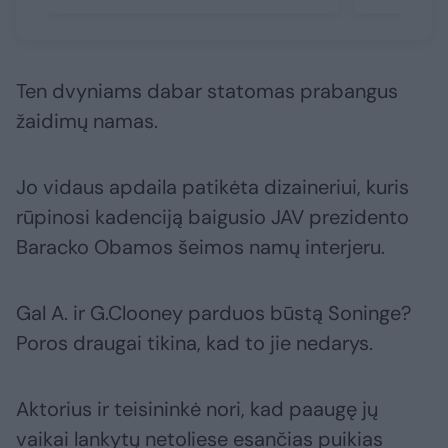
Ten dvyniams dabar statomas prabangus
žaidimų namas.
Jo vidaus apdaila patikėta dizaineriui, kuris
rūpinosi kadenciją baigusio JAV prezidento
Baracko Obamos šeimos namų interjeru.
Gal A. ir G.Clooney parduos būstą Soninge?
Poros draugai tikina, kad to jie nedarys.
Aktorius ir teisininkė nori, kad paaugę jų
vaikai lankytų netoliese esančias puikias