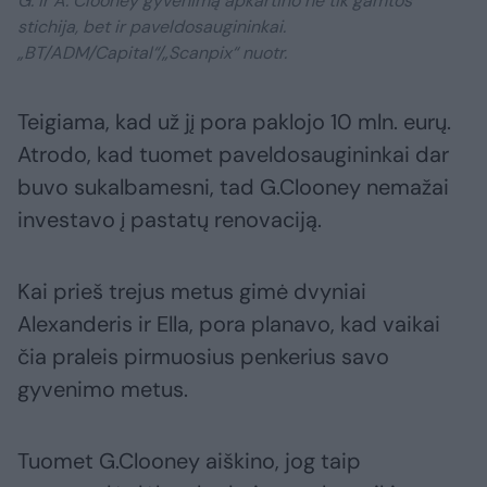
G. ir A. Clooney gyvenimą apkartino ne tik gamtos
stichija, bet ir paveldosaugininkai.
„BT/ADM/Capital“/„Scanpix“ nuotr.
Teigiama, kad už jį pora paklojo 10 mln. eurų.
Atrodo, kad tuomet paveldosaugininkai dar
buvo sukalbamesni, tad G.Clooney nemažai
investavo į pastatų renovaciją.
Kai prieš trejus metus gimė dvyniai
Alexanderis ir Ella, pora planavo, kad vaikai
čia praleis pirmuosius penkerius savo
gyvenimo metus.
Tuomet G.Clooney aiškino, jog taip