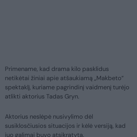
Primename, kad drama kilo pasklidus
netikėtai žiniai apie atšaukiamą „Makbeto“
spektaklį, kuriame pagrindinį vaidmenį turėjo
atlikti aktorius Tadas Gryn.
Aktorius neslėpė nusivylimo dėl
susiklosčiusios situacijos ir kėlė versiją, kad
juo galimai buvo atsikratyta.