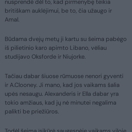
nusprendė dėl to, kad pirmenybę teikia
britiškam auklėjimui, be to, čia užaugo ir
Amal.
Būdama dvejų metų ji kartu su šeima pabėgo
iš pilietinio karo apimto Libano, vėliau
studijavo Oksforde ir Niujorke.
Tačiau dabar šiuose rūmuose nenori gyventi
ir A.Clooney. Ji mano, kad jos vaikams šalia
upės nesaugu. Alexanderis ir Ella dabar yra
tokio amžiaus, kad jų nė minutei negalima
palikti be priežiūros.
Todėl šeima įsikūrė saugesnėje vaikams viloje