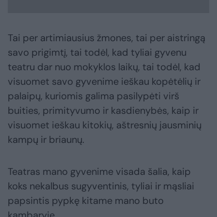
Tai per artimiausius žmones, tai per aistringą
savo prigimtį, tai todėl, kad tyliai gyvenu
teatru dar nuo mokyklos laikų, tai todėl, kad
visuomet savo gyvenime ieškau kopėtėlių ir
palaipų, kuriomis galima pasilypėti virš
buities, primityvumo ir kasdienybės, kaip ir
visuomet ieškau kitokių, aštresnių jausminių
kampų ir briaunų.
Teatras mano gyvenime visada šalia, kaip
koks nekalbus sugyventinis, tyliai ir mąsliai
papsintis pypkę kitame mano buto
kambaryje.