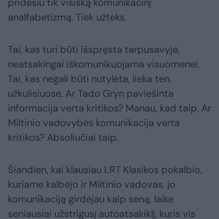
pridėsiu tik visišką komunikacinį
analfabetizmą. Tiek užteks.
Tai, kas turi būti išspręsta tarpusavyje,
neatsakingai iškomunikuojama visuomenei.
Tai, kas negali būti nutylėta, lieka ten,
užkulisiuose. Ar Tado Gryn paviešinta
informacija verta kritikos? Manau, kad taip. Ar
Miltinio vadovybės komunikacija verta
kritikos? Absoliučiai taip.
Šiandien, kai klausiau LRT Klasikos pokalbio,
kuriame kalbėjo ir Miltinio vadovas, jo
komunikaciją girdėjau kaip seną, laike
seniausiai užstrigusį autoatsakiklį, kuris vis