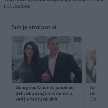
Los Andžele.
Susiję straipsniai
George'as Clooney jaudinasi
Turtuoli
dėl vaikų saugumo: nenoriu,
seną akt
kad jie taptų taikiniu
Clooney