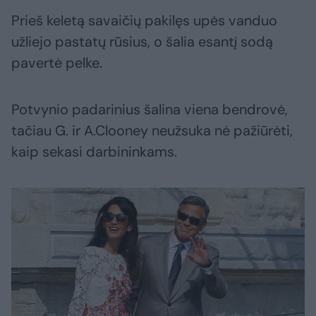
Prieš keletą savaičių pakilęs upės vanduo
užliejo pastatų rūsius, o šalia esantį sodą
pavertė pelke.
Potvynio padarinius šalina viena bendrovė,
tačiau G. ir A.Clooney neužsuka nė pažiūrėti,
kaip sekasi darbininkams.