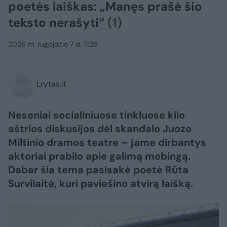
poetės laiškas: „Manęs prašė šio
teksto nerašyti“
(1)
2026 m. rugpjūčio 7 d. 11:26
Lrytas.lt
Neseniai socialiniuose tinkluose kilo
aštrios diskusijos dėl skandalo Juozo
Miltinio dramos teatre – jame dirbantys
aktoriai prabilo apie galimą mobingą.
Dabar šia tema pasisakė poetė Rūta
Survilaitė, kuri paviešino atvirą laišką.