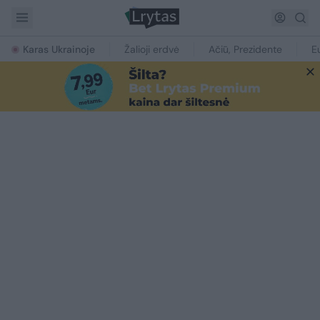
Karas Ukrainoje
Žalioji erdvė
Ačiū, Prezidente
E