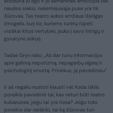
atsiduria jo ego ir jo asmeninės ambicijos bei
naudos siekis, nukentėjusiąja puse yra tik
žiūrovas. Tas teatro aukso amžiaus išsiilgęs
žmogelis, kurį tie, kuriems turėtų rūpėti
visiškai kitos vertybės, įsuko į savo intrigų ir
gyvatyno sūkurį.
Tadas Gryn rašo: „Aš dar turiu informacijos
apie galimą nepotizmą, nepagarbų elgesį ir
psichologinį smurtą. Prireikus, ją paviešinsiu“.
Ir aš negaliu nustoti klausti vėl: Kada iškils
poreikis paviešinti tai, kas neturi būti teatro
kuluaruose, jeigu tai yra tiesa? Jeigu toks
poreikis dar neiškilo, tai ką žiūrovas turi