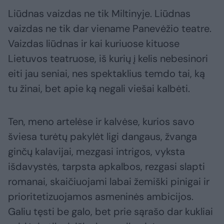
Liūdnas vaizdas ne tik Miltinyje. Liūdnas
vaizdas ne tik dar viename Panevėžio teatre.
Vaizdas liūdnas ir kai kuriuose kituose
Lietuvos teatruose, iš kurių į kelis nebesinori
eiti jau seniai, nes spektaklius temdo tai, ką
tu žinai, bet apie ką negali viešai kalbėti.
Ten, meno artelėse ir kalvėse, kurios savo
šviesa turėtų pakylėt ligi dangaus, žvanga
ginčų kalavijai, mezgasi intrigos, vyksta
išdavystės, tarpsta apkalbos, rezgasi slapti
romanai, skaičiuojami labai žemiški pinigai ir
prioritetizuojamos asmeninės ambicijos.
Galiu tęsti be galo, bet prie sąrašo dar kukliai