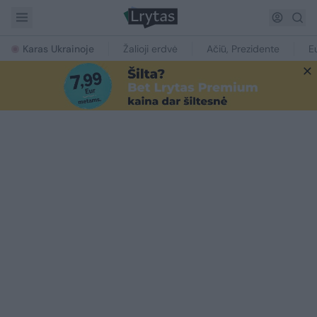
Karas Ukrainoje
Žalioji erdvė
Ačiū, Prezidente
E