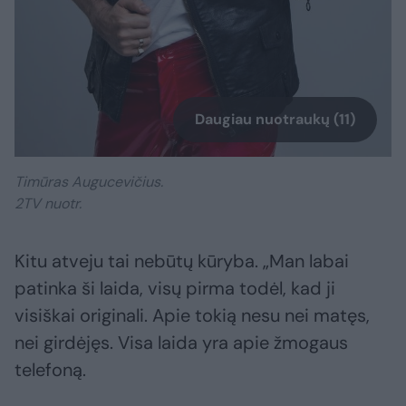
Daugiau nuotraukų (11)
Timūras Augucevičius.
2TV nuotr.
Kitu atveju tai nebūtų kūryba. „Man labai
patinka ši laida, visų pirma todėl, kad ji
visiškai originali. Apie tokią nesu nei matęs,
nei girdėjęs. Visa laida yra apie žmogaus
telefoną.