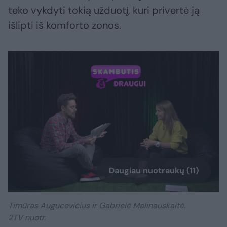
teko vykdyti tokią užduotį, kuri privertė ją
išlipti iš komforto zonos.
Daugiau nuotraukų (11)
Timūras Augucevičius ir Gabrielė Malinauskaitė.
2TV nuotr.