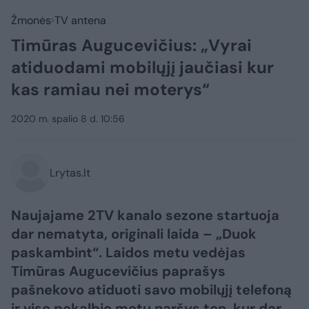
Žmonės
TV antena
Timūras Augucevičius: „Vyrai
atiduodami mobilųjį jaučiasi kur
kas ramiau nei moterys“
2020 m. spalio 8 d. 10:56
Lrytas.lt
Naujajame 2TV kanalo sezone startuoja
dar nematyta, originali laida – „Duok
paskambint“. Laidos metu vedėjas
Timūras Augucevičius paprašys
pašnekovo atiduoti savo mobilųjį telefoną
ir viso pokalbio metu naršys ten, kur dar