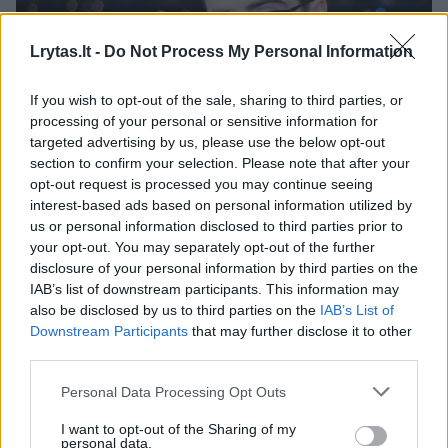
Lrytas.lt -
Do Not Process My Personal Information
If you wish to opt-out of the sale, sharing to third parties, or
processing of your personal or sensitive information for
Daugiau nuotraukų (11)
targeted advertising by us, please use the below opt-out
section to confirm your selection. Please note that after your
opt-out request is processed you may continue seeing
interest-based ads based on personal information utilized by
Timūras Augucevičius.
us or personal information disclosed to third parties prior to
J.Stacevičiaus nuotr.
your opt-out. You may separately opt-out of the further
disclosure of your personal information by third parties on the
IAB’s list of downstream participants. This information may
Jau įpratęs sėdėti vedėjo kėdėje Timūras
also be disclosed by us to third parties on the
IAB’s List of
labai ramiai reaguoja į klausimą, kas būtų,
Downstream Participants
that may further disclose it to other
third parties.
jeigu jam tektų susikeisti vietomis su
pašnekovu.
Personal Data Processing Opt Outs
I want to opt-out of the Sharing of my
personal data.