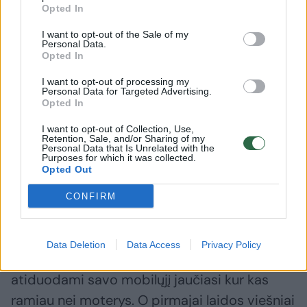
„Jausčiausi jaukiai, nes mano telefone nebūna
Opted In
nieko kompromituojančio. Jaudinčiausi tik
I want to opt-out of the Sale of my
laidos eigos nežinomybės. Ką darys, ko
Personal Data.
Opted In
paklaus ir panašiai. Jeigu žmogus labai
I want to opt-out of processing my
jaudinasi ir jaučia stresą, matyt turi ką slėpti.
Personal Data for Targeted Advertising.
Opted In
O aš neturiu, nors mano telefonas svarbi
I want to opt-out of Collection, Use,
Retention, Sale, and/or Sharing of my
Personal Data that Is Unrelated with the
mano gyvenimo dalis, bet paslapčių ten nėra.
Purposes for which it was collected.
Kažkaip įmantriai nesu užsidėjęs šimto kodų,
Opted Out
kad tik niekas neįsilaužtų ir to kažko
CONFIRM
nepamatytų“, – atviravo Timūras.
Data Deletion
Data Access
Privacy Policy
Filmavimų metu pastebėta, kad vyrai
atiduodami savo mobilųjį jaučiasi kur kas
ramiau nei moterys. O pirmajai laidos viešniai