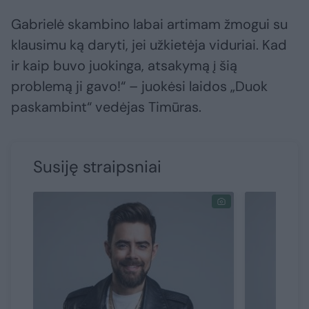
Gabrielė skambino labai artimam žmogui su
klausimu ką daryti, jei užkietėja viduriai. Kad
ir kaip buvo juokinga, atsakymą į šią
problemą ji gavo!“ – juokėsi laidos „Duok
paskambint“ vedėjas Timūras.
Susiję straipsniai