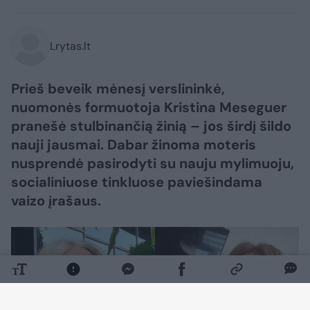
Lrytas.lt
Prieš beveik mėnesį verslininkė,
nuomonės formuotoja Kristina Meseguer
pranešė stulbinančią žinią – jos širdį šildo
nauji jausmai. Dabar žinoma moteris
nusprendė pasirodyti su nauju mylimuoju,
socialiniuose tinkluose paviešindama
vaizo įrašaus.