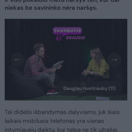
niekas be savininko nėra naršęs.
Daugiau nuotraukų (11)
Tai didelis išbandymas dalyviams, juk šiais
laikais mobilusis telefonas yra vienas
intymiausių daiktų, kur telpa ne tik užrašai,