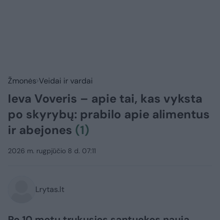
Žmonės
Veidai ir vardai
Ieva Voveris – apie tai, kas vyksta
po skyrybų: prabilo apie alimentus
ir abejones
(1)
2026 m. rugpjūčio 8 d. 07:11
Lrytas.lt
Po 10 metų trukusios santuokos naują