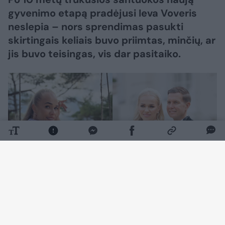
gyvenimo etapą pradėjusi Ieva Voveris
neslepia – nors sprendimas pasukti
skirtingais keliais buvo priimtas, minčių, ar
jis buvo teisingas, vis dar pasitaiko.
Daugiau nuotraukų (16)