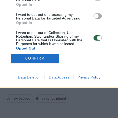
„Jo sugrįžimas priklausė nuo to, kada jis
Opted In
atsigaus po operacijos, ir kada jo gydytojas
I want to opt-out of processing my
jam leis išvykti. Viskas priklausė tik nuo to“, –
Personal Data for Targeted Advertising.
Opted In
sakė filmo agentas Michaelas Singeris.
I want to opt-out of Collection, Use,
Retention, Sale, and/or Sharing of my
Personal Data that Is Unrelated with the
Penktoji „ Karibų piratų“ dalis „Karibų piratai.
Purposes for which it was collected.
Negyvėliai nekalba“ (Pirates of the
Opted Out
Caribbean: Dead Men Tell No Tales), kurioje
CONFIRM
taip pat filmuojasi Geoffrey Rushas ir
Javieras Bardemas, kino teatruose turėtų
Data Deletion
Data Access
Privacy Policy
pasirodyti 2017 metais.
Johnny Deppas
filmas Karibų piratai