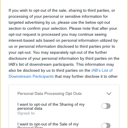
keturių savaičių, kadangi aktoriui prireikė
If you wish to opt-out of the sale, sharing to third parties, or
operacijos, per kurią metaliniu strypu buvo
processing of your personal or sensitive information for
sutvirtintas vienas jo pirštų, skelbė
targeted advertising by us, please use the below opt-out
„Hollywood Reporter“.
section to confirm your selection. Please note that after your
opt-out request is processed you may continue seeing
interest-based ads based on personal information utilized by
us or personal information disclosed to third parties prior to
Naujausiais pranešimais, filmavimą ketinta
your opt-out. You may separately opt-out of the further
atidėti dar kartą, kad Holivudo žvaigždė
disclosure of your personal information by third parties on the
turėtų daugiau laiko jėgoms atgauti, tačiau
IAB’s list of downstream participants. This information may
also be disclosed by us to third parties on the
IAB’s List of
šiuos gandus paneigė pats J.Deppas,
Downstream Participants
that may further disclose it to other
antradienį sugrįžęs filmuotis į Australiją.
third parties.
Personal Data Processing Opt Outs
Aktorius buvo nufotografuotas Brisbano oro
I want to opt-out of the Sharing of my
uoste su savo žmona Amber Heard.
personal data.
Opted In
I want to opt-out of the Sale of my
Personal Data.