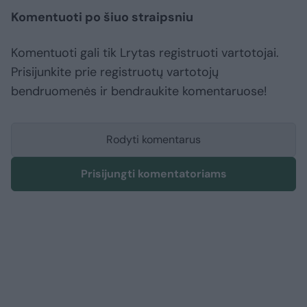
Komentuoti po šiuo straipsniu
Komentuoti gali tik Lrytas registruoti vartotojai.
Prisijunkite prie registruotų vartotojų
bendruomenės ir bendraukite komentaruose!
Rodyti komentarus
Prisijungti komentatoriams