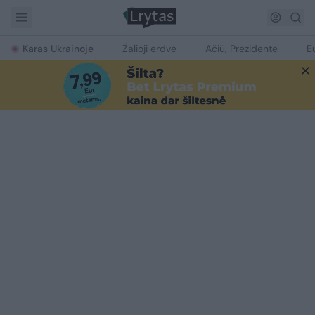
Karas Ukrainoje
Žalioji erdvė
Ačiū, Prezidente
E