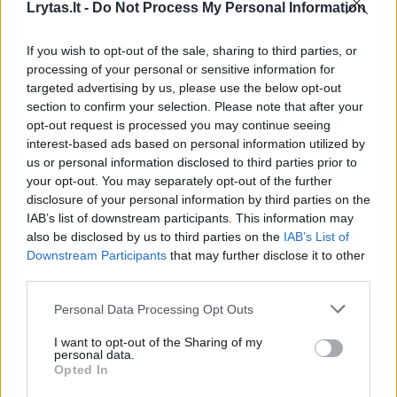
Lrytas.lt -
Do Not Process My Personal Information
buvo nepilnametės. Nauji kaltinimai, regis, yra
susiję su viena auka, kuri teismo
If you wish to opt-out of the sale, sharing to third parties, or
processing of your personal or sensitive information for
dokumentuose vadinama inicialais „J. P.“
targeted advertising by us, please use the below opt-out
section to confirm your selection. Please note that after your
opt-out request is processed you may continue seeing
Neaišku, ar tai vienas iš keturių anksčiau
interest-based ads based on personal information utilized by
dainininką apkaltinusių asmenų, kuris teismo
us or personal information disclosed to third parties prior to
your opt-out. You may separately opt-out of the further
dokumentuose vadinamas tais pačiais
disclosure of your personal information by third parties on the
inicialais. Kaip rodo dokumentai, pirmieji
IAB’s list of downstream participants. This information may
aštuoni kaltinimai yra susiję su įtariamais
also be disclosed by us to third parties on the
IAB’s List of
Downstream Participants
that may further disclose it to other
incidentais, įvykusiais nuo 2010 metų sausio
third parties.
1-osios iki tų metų sausio 31-osios. Trys kiti
Personal Data Processing Opt Outs
kaltinimai susiję su įtariamais nusikaltimais,
I want to opt-out of the Sharing of my
įvykdytais nuo 2009 metų gegužės 1-osios
personal data.
iki 2010 metų sausio 31-osios.
Opted In