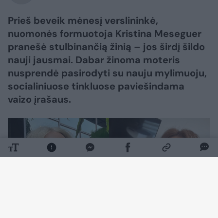
Prieš beveik mėnesį verslininkė,
nuomonės formuotoja Kristina Meseguer
pranešė stulbinančią žinią – jos širdį šildo
nauji jausmai. Dabar žinoma moteris
nusprendė pasirodyti su nauju mylimuoju,
socialiniuose tinkluose paviešindama
vaizo įrašaus.