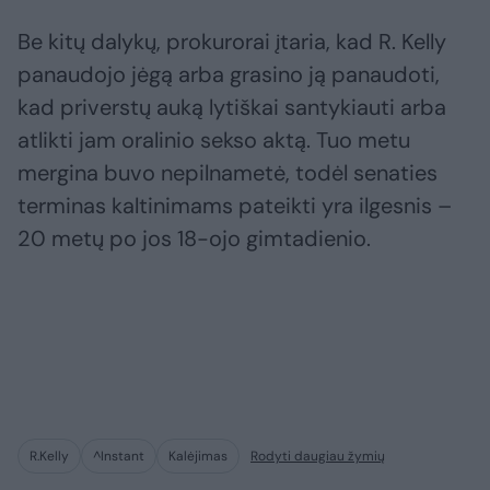
Be kitų dalykų, prokurorai įtaria, kad R. Kelly
panaudojo jėgą arba grasino ją panaudoti,
kad priverstų auką lytiškai santykiauti arba
atlikti jam oralinio sekso aktą. Tuo metu
mergina buvo nepilnametė, todėl senaties
terminas kaltinimams pateikti yra ilgesnis –
20 metų po jos 18-ojo gimtadienio.
R.Kelly
^Instant
Kalėjimas
Rodyti daugiau žymių