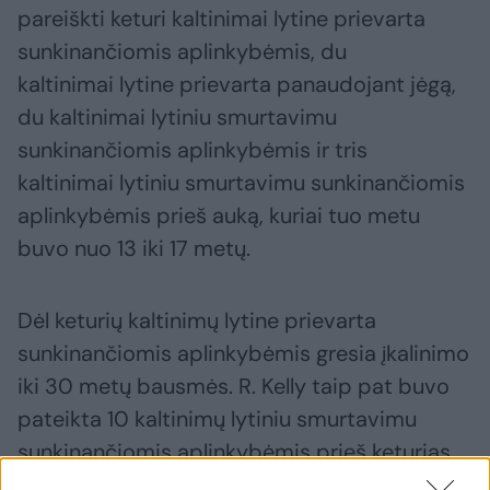
pareiškti keturi kaltinimai lytine prievarta
sunkinančiomis aplinkybėmis, du
kaltinimai lytine prievarta panaudojant jėgą,
du kaltinimai lytiniu smurtavimu
sunkinančiomis aplinkybėmis ir tris
kaltinimai lytiniu smurtavimu sunkinančiomis
aplinkybėmis prieš auką, kuriai tuo metu
buvo nuo 13 iki 17 metų.
Dėl keturių kaltinimų lytine prievarta
sunkinančiomis aplinkybėmis gresia įkalinimo
iki 30 metų bausmės. R. Kelly taip pat buvo
pateikta 10 kaltinimų lytiniu smurtavimu
sunkinančiomis aplinkybėmis prieš keturias
moteris, kurių trys įtariamų nusikaltimų metu