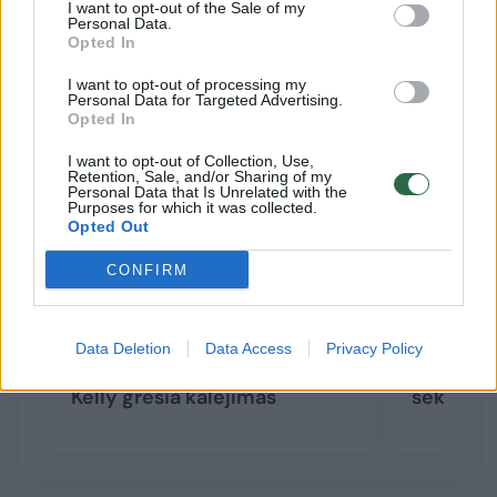
I want to opt-out of the Sale of my
Personal Data.
Opted In
Susiję straipsniai
I want to opt-out of processing my
Personal Data for Targeted Advertising.
Opted In
I want to opt-out of Collection, Use,
Retention, Sale, and/or Sharing of my
Personal Data that Is Unrelated with the
Purposes for which it was collected.
Opted Out
CONFIRM
Dėl mergaičių lytinio
Ritmenbl
Data Deletion
Data Access
Privacy Policy
išnaudojimo dainininkui R.
Kelly nei
Kelly gresia kalėjimas
seksuali