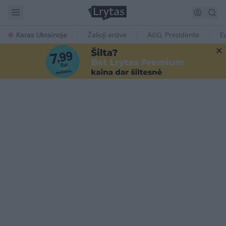
Karas Ukrainoje
Žalioji erdvė
Ačiū, Prezidente
E