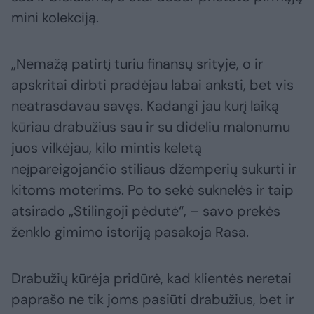
mini kolekciją.
„Nemažą patirtį turiu finansų srityje, o ir
apskritai dirbti pradėjau labai anksti, bet vis
neatrasdavau savęs. Kadangi jau kurį laiką
kūriau drabužius sau ir su dideliu malonumu
juos vilkėjau, kilo mintis keletą
neįpareigojančio stiliaus džemperių sukurti ir
kitoms moterims. Po to sekė suknelės ir taip
atsirado „Stilingoji pėdutė“, – savo prekės
ženklo gimimo istoriją pasakoja Rasa.
Drabužių kūrėja pridūrė, kad klientės neretai
paprašo ne tik joms pasiūti drabužius, bet ir