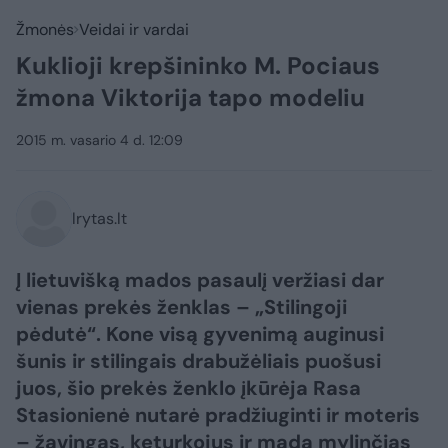
Žmonės
Veidai ir vardai
Kuklioji krepšininko M. Pociaus
žmona Viktorija tapo modeliu
2015 m. vasario 4 d. 12:09
lrytas.lt
Į lietuvišką mados pasaulį veržiasi dar
vienas prekės ženklas – „Stilingoji
pėdutė“. Kone visą gyvenimą auginusi
šunis ir stilingais drabužėliais puošusi
juos, šio prekės ženklo įkūrėja Rasa
Stasionienė nutarė pradžiuginti ir moteris
– žavingas, keturkojus ir madą mylinčias