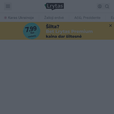
Karas Ukrainoje
Žalioji erdvė
Ačiū, Prezidente
E