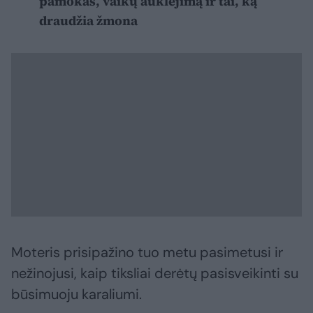
pamokas, vaikų auklėjimą ir tai, ką
draudžia žmona
Moteris prisipažino tuo metu pasimetusi ir
nežinojusi, kaip tiksliai derėtų pasisveikinti su
būsimuoju karaliumi.