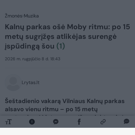
Žmonės
Muzika
Kalnų parkas ošė Moby ritmu: po 15
metų sugrįžęs atlikėjas surengė
įspūdingą šou
(1)
2026 m. rugpjūčio 8 d. 18:43
Lrytas.lt
Šeštadienio vakarą Vilniaus Kalnų parkas
alsavo vienu ritmu – po 15 metų
pertraukos į Lietuvą sugrįžęs elektroninės
muzikos vizionierius Moby čia surengė
įspūdingą šou, į vieną vietą subūrusį