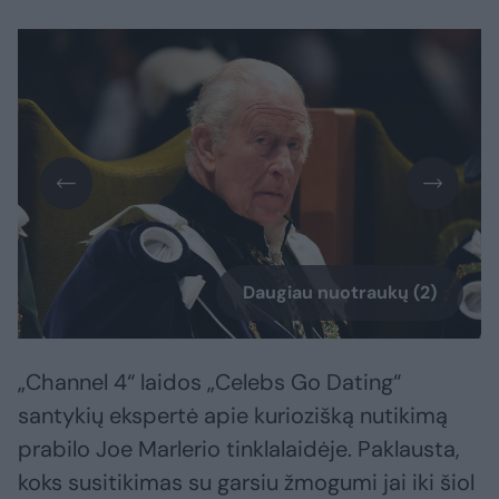
Daugiau nuotraukų (2)
„Channel 4“ laidos „Celebs Go Dating“
santykių ekspertė apie kuriozišką nutikimą
prabilo Joe Marlerio tinklalaidėje. Paklausta,
koks susitikimas su garsiu žmogumi jai iki šiol