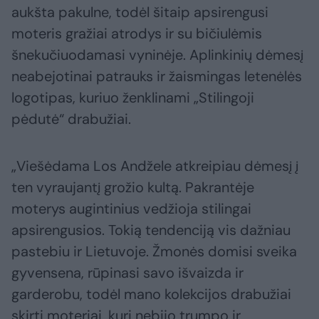
aukšta pakulne, todėl šitaip apsirengusi
moteris gražiai atrodys ir su bičiulėmis
šnekučiuodamasi vyninėje. Aplinkinių dėmesį
neabejotinai patrauks ir žaismingas letenėlės
logotipas, kuriuo ženklinami „Stilingoji
pėdutė“ drabužiai.
„Viešėdama Los Andžele atkreipiau dėmesį į
ten vyraujantį grožio kultą. Pakrantėje
moterys augintinius vedžioja stilingai
apsirengusios. Tokią tendenciją vis dažniau
pastebiu ir Lietuvoje. Žmonės domisi sveika
gyvensena, rūpinasi savo išvaizda ir
garderobu, todėl mano kolekcijos drabužiai
skirti moteriai, kuri nebijo trumpo ir