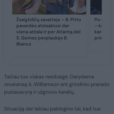
Žvaigždžių savaitėje – B. Pitto
Po 4 met
pavardės atsisakiusi dar
– kalbos 
viena atžala ir per Atlantą dėl
karaliaus 
S. Gomez perplaukęs B.
princo H
Blanco
Tačiau tuo viskas nesibaigė. Darydama
reveransą A. Williamson ant grindinio prarado
pusiausvyrą ir užgriuvo karalių.
Situaciją dar labiau pablogino tai, kad tuo