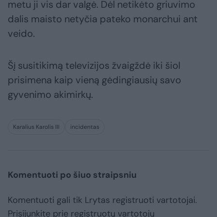
metu ji vis dar valgė. Dėl netikėto griuvimo
dalis maisto netyčia pateko monarchui ant
veido.
Šį susitikimą televizijos žvaigždė iki šiol
prisimena kaip vieną gėdingiausių savo
gyvenimo akimirkų.
Karalius Karolis III
incidentas
Komentuoti po šiuo straipsniu
Komentuoti gali tik Lrytas registruoti vartotojai.
Prisijunkite prie registruotų vartotojų