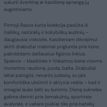
sukurti šventinę ar kasdienę aprangą jų
augintiniams.
Pirmoji Rasos kurta kolekcija pasiūta iš
itališkų, natūralių ir kokybiškų audinių –
daugiausia viskozės. Kasdieniam dėvėjimui
skirti drabužiai maloniai priglunda prie kūno,
pabrėždami dailiausius figūros linkius.
Spalvos – klasikinės ir tinkamos bene visoms
moterims: raudona, juoda, balta. Drabužiai
labai patogūs, nevaržo judesių, su jais
komfortiška užsiimti ir aktyvia veikla – kad ir
smagiai lauke šėlti su šunimis. Dieną sukneles
galima derinti prie žemakulnių, sportinės
avalynės, o vakare puikiai tiks prie batelių