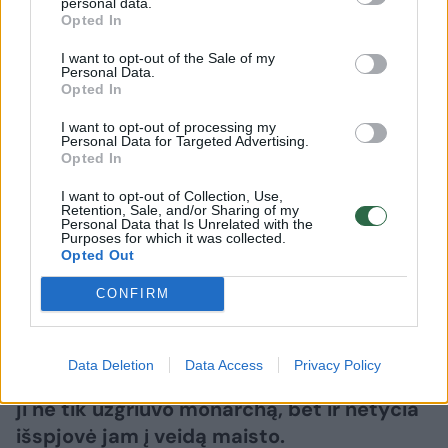
personal data.
Žmonės
Užsienio žvaigždės
Opted In
Pirmasis susitikimas su karaliumi
I want to opt-out of the Sale of my
Personal Data.
Karoliu III virto košmaru: žvaigždė
Opted In
jam spjovė į veidą
(2)
I want to opt-out of processing my
Personal Data for Targeted Advertising.
Opted In
2026 m. rugpjūčio 8 d. 08:33
I want to opt-out of Collection, Use,
Retention, Sale, and/or Sharing of my
Personal Data that Is Unrelated with the
Lrytas.lt
Purposes for which it was collected.
Opted Out
CONFIRM
Televizijos žvaigždė Anna Williamson
prisiminė itin nemalonią situaciją, į kurią
pateko susitikusi su karaliumi Karoliu III.
Data Deletion
Data Access
Privacy Policy
Pirmoji jų pažintis moteriai įsiminė ilgam –
ji ne tik užgriuvo monarchą, bet ir netyčia
išspjovė jam į veidą maisto.