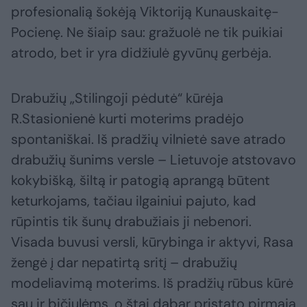
profesionalią šokėją Viktoriją Kunauskaitę-
Pocienę. Ne šiaip sau: gražuolė ne tik puikiai
atrodo, bet ir yra didžiulė gyvūnų gerbėja.
Drabužių „Stilingoji pėdutė“ kūrėja
R.Stasionienė kurti moterims pradėjo
spontaniškai. Iš pradžių vilnietė save atrado
drabužių šunims versle – Lietuvoje atstovavo
kokybišką, šiltą ir patogią aprangą būtent
keturkojams, tačiau ilgainiui pajuto, kad
rūpintis tik šunų drabužiais ji nebenori.
Visada buvusi versli, kūrybinga ir aktyvi, Rasa
žengė į dar nepatirtą sritį – drabužių
modeliavimą moterims. Iš pradžių rūbus kūrė
sau ir bičiulėms, o štai dabar pristato pirmąją