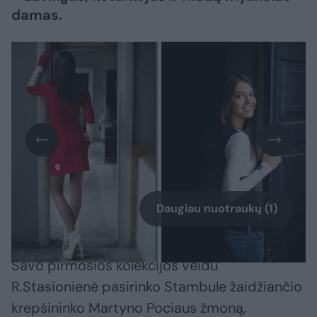
damas.
Daugiau nuotraukų (1)
Savo pirmosios kolekcijos veidu
R.Stasionienė pasirinko Stambule žaidžiančio
krepšininko Martyno Pociaus žmoną,