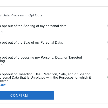
l Data Processing Opt Outs
r trisdešimt garsių meno, verslo,
 vyrų – Arūnas Valinskas, Rolandas
o opt-out of the Sharing of my personal data.
In
raitis, Vytautas Rumšas, Gytis
 Algimantas Mikutėnas, Marius Jonutis,
o opt-out of the Sale of my Personal Data.
avaliauskas, Giedrius Masalskis ir kiti.
In
to opt-out of processing my Personal Data for Targeted
ing.
 Algimanto Mikutėno mūza – gražuolė
In
ytė. Parodai A.Mikutėnas surado 1976
o opt-out of Collection, Use, Retention, Sale, and/or Sharing
oaparatu darytą Gražinos, pasipuošusios
ersonal Data that Is Unrelated with the Purposes for which it
lected.
.
Out
CONFIRM
, pamenu, buvo labai gražus ir šiltas