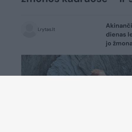
Akinanči
Lrytas.lt
dienas l
jo žmona