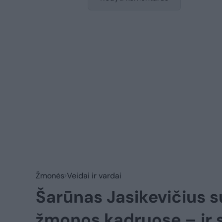
Žmonės
Veidai ir vardai
Šarūnas Jasikevičius s
žmonos kadruose – ir 