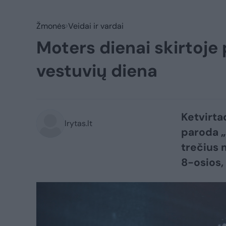
Žmonės
Veidai ir vardai
Moters dienai skirtoje
vestuvių diena
Ketvirta
lrytas.lt
paroda „
trečius 
8-osios,