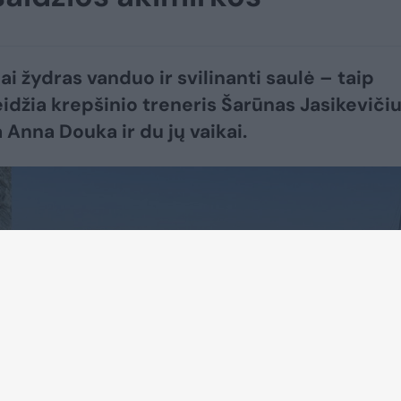
ai žydras vanduo ir svilinanti saulė – taip
eidžia krepšinio treneris Šarūnas Jasikevičiu
 Anna Douka ir du jų vaikai.