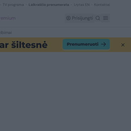
TV programa
Laikraščio prenumerata
Lrytas EN
Kontaktai
Premium
Prisijungti
lbimai