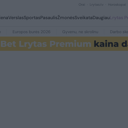
Orai
Lrytas.tv
Horoskopai
iena
Verslas
Sportas
Pasaulis
Žmonės
Sveikata
Daugiau
Lrytas 
e
Europos burės 2026
Gyvenu, ne skrolinu
Darbo ske