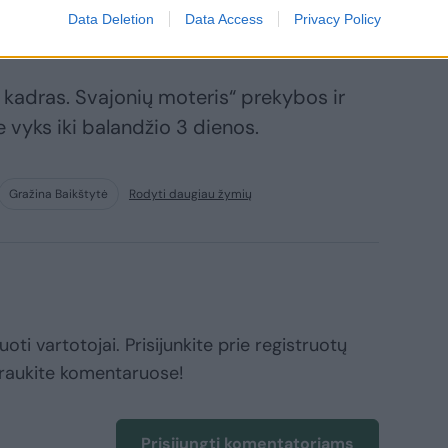
mas ir mano mūza – tiesiog tobulybė“, –
Data Deletion
Data Access
Privacy Policy
tėnas.
kadras. Svajonių moteris“ prekybos ir
 vyks iki balandžio 3 dienos.
Gražina Baikštytė
Rodyti daugiau žymių
oti vartotojai. Prisijunkite prie registruotų
raukite komentaruose!
Prisijungti komentatoriams