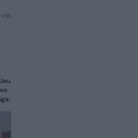
 17:25
 Jau
ovo
oga.