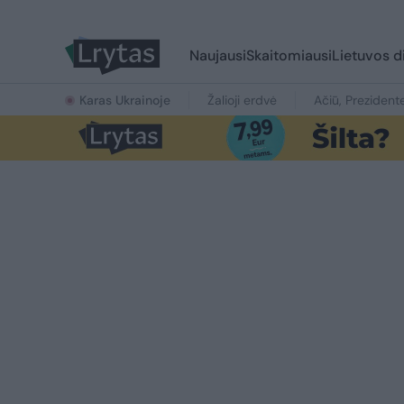
Naujausi
Skaitomiausi
Lietuvos d
Karas Ukrainoje
Žalioji erdvė
Ačiū, Prezident