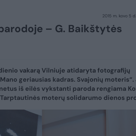
2015 m. kovo 5 d.
 parodoje – G. Baikštytės
dienio vakarą Vilniuje atidaryta fotografijų
Mano geriausias kadras. Svajonių moteris“.
metus iš eilės vykstanti paroda rengiama K
 Tarptautinės moterų solidarumo dienos pr