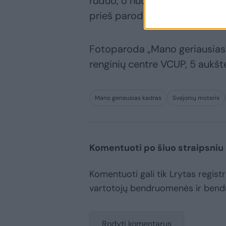
ruduo, o nuotraukos apšvieti
prieš parodą pasakojo A.Miku
Fotoparoda „Mano geriausias 
renginių centre VCUP, 5 aukšte
Mano geriausias kadras
Svajonių moteris
Komentuoti po šiuo straipsniu
Komentuoti gali tik Lrytas registru
vartotojų bendruomenės ir bend
Rodyti komentarus