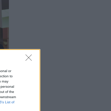
sonal or
ection to
ou may
 personal
out of the
 downstream
B’s List of