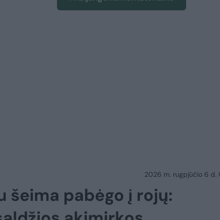
2026 m. rugpjūčio 6 d.
u šeima pabėgo į rojų:
saldžios akimirkos