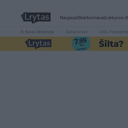
Naujausi
Skaitomiausi
Lietuvos d
Karas Ukrainoje
Žalioji erdvė
Ačiū, Prezident