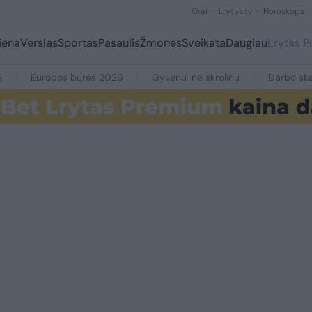
Orai
Lrytas.tv
Horoskopai
iena
Verslas
Sportas
Pasaulis
Žmonės
Sveikata
Daugiau
Lrytas 
e
Europos burės 2026
Gyvenu, ne skrolinu
Darbo ske