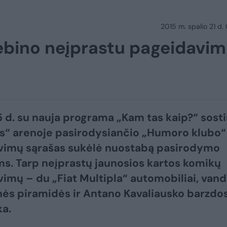
2015 m. spalio 21 d.
ebino neįprastu pageidavi
5 d. su nauja programa „Kam tas kaip?“ sost
“ arenoje pasirodysiančio „Humoro klubo“
vimų sąrašas sukėlė nuostabą pasirodymo
s. Tarp neįprastų jaunosios kartos komikų
imų – du „Fiat Multipla“ automobiliai, van
nės piramidės ir Antano Kavaliausko barzdo
a.