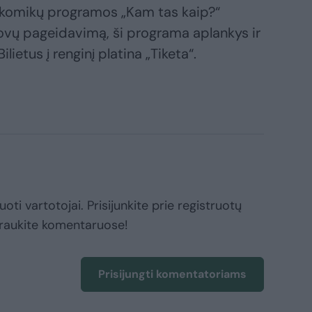
ų komikų programos „Kam tas kaip?“
rovų pageidavimą, ši programa aplankys ir
ietus į renginį platina „Tiketa“.
oti vartotojai. Prisijunkite prie registruotų
raukite komentaruose!
Prisijungti komentatoriams