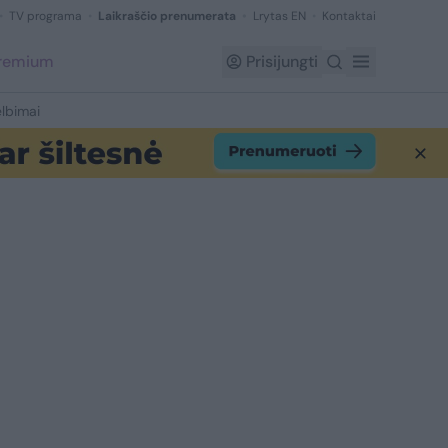
TV programa
Laikraščio prenumerata
Lrytas EN
Kontaktai
Premium
Prisijungti
lbimai