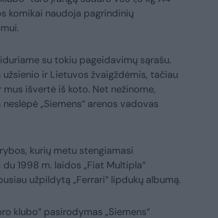
os komikai naudoja pagrindinių
imui.
siduriame su tokiu pageidavimų sąrašu.
užsienio ir Lietuvos žvaigždėmis, tačiau
r mus išvertė iš koto. Net nežinome,
os neslėpė „Siemens“ arenos vadovas
erybos, kurių metu stengiamasi
i du 1998 m. laidos „Fiat Multipla“
pusiau užpildytą „Ferrari“ lipdukų albumą.
moro klubo“ pasirodymas „Siemens“