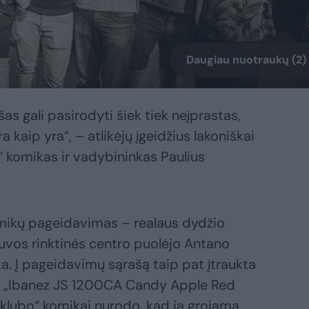
Daugiau nuotraukų (2)
s gali pasirodyti šiek tiek neįprastas,
 kaip yra“, – atlikėjų įgeidžius lakoniškai
komikas ir vadybininkas Paulius
omikų pageidavimas – realaus dydžio
etuvos rinktinės centro puolėjo Antano
. Į pageidavimų sąrašą taip pat įtraukta
nti „Ibanez JS 1200CA Candy Apple Red
o klubo“ komikai nurodo, kad ja grojama