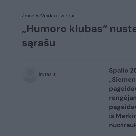
Žmonės
Veidai ir vardai
„Humoro klubas“ nust
sąrašu
Spalio 2
lrytas.lt
„Siemens
pageida
rengėjam
pageidav
iš Merki
nuotrauk