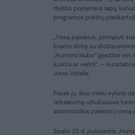
dydžio popieriaus lapų, kuriu
programos pokštų pasikartoj
„Tiesą pasakius, pirmąsyk su
Esame dirbę su didžiausiomis 
„Humoro klubo“ įgeidžiai net i
juoktis ar verkti“, – nuostab
Juras Vėželis.
Pasak jo, šiuo metu vyksta d
reikalavimą užkulisiuose turėt
automobilius pakeisti į vieną 
Spalio 25 d. įvyksiantis „Hu