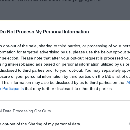
mobilizmui išdavė reikalavimas, kad
Do Not Process My Personal Information
m. laidos „Fiat Multipla“ automobiliai.
eidavo vienos VIP parkingo vietos,
to opt-out of the sale, sharing to third parties, or processing of your per
formation for targeted advertising by us, please use the below opt-out s
r selection. Please note that after your opt-out request is processed y
eing interest-based ads based on personal information utilized by us or
disclosed to third parties prior to your opt-out. You may separately opt-
 nėra itin išrankūs. Pageidavimų sąraše
losure of your personal information by third parties on the IAB’s list of
auktos 32 krabų lazdelės, 8 užpilamos
. This information may also be disclosed by us to third parties on the
IA
rties skysčių bei du kilogramai makaronų
Participants
that may further disclose it to other third parties.
ivirs patys. P.Ambrazevičius patvirtino,
o vandens iš Merkinės piramidės, kuris
l Data Processing Opt Outs
ų sąraše. Komikai net du sykius pakartojo
ir 100 m. spinduliu aplink juos nebūtų
o opt-out of the Sharing of my personal data.