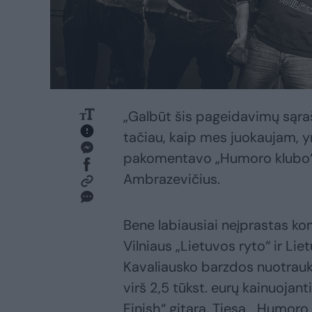
„Galbūt šis pageidavimų sąraša
tačiau, kaip mes juokaujam, yra
pakomentavo „Humoro klubo“ 
Ambrazevičius.
Bene labiausiai neįprastas k
Vilniaus „Lietuvos ryto“ ir Li
Kavaliausko barzdos nuotrauka
virš 2,5 tūkst. eurų kainuoja
Finish“ gitara. Tiesa, „Humor