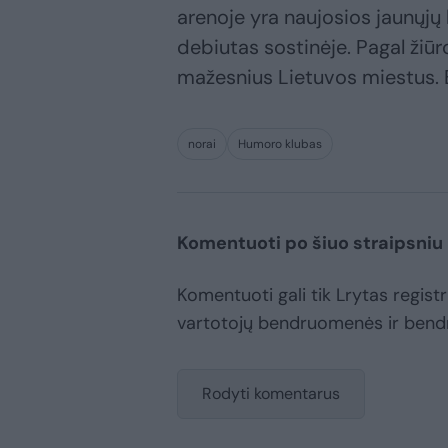
arenoje yra naujosios jaunųj
debiutas sostinėje. Pagal žiū
mažesnius Lietuvos miestus. Bil
norai
Humoro klubas
Komentuoti po šiuo straipsniu
Komentuoti gali tik Lrytas registru
vartotojų bendruomenės ir bend
Rodyti komentarus