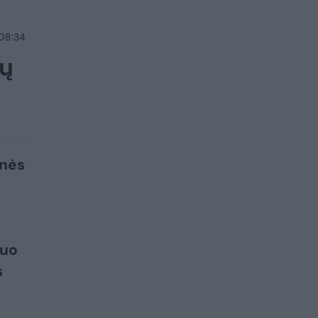
 08:34
mų
inės
duo
s