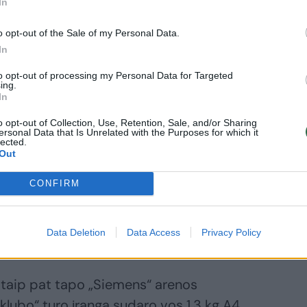
In
šiam pasirodymui 53 maršruto autobusu
Fabijoniškių. „Siemens“ arenos atstovai
o opt-out of the Sale of my Personal Data.
pasirodymo metu šviesos tikrai bus
In
i galėtų ne tik girdėti, bet ir matyti ant
to opt-out of processing my Personal Data for Targeted
ing.
anšlaginio pasirodymo detales atskleidė
In
o opt-out of Collection, Use, Retention, Sale, and/or Sharing
ersonal Data that Is Unrelated with the Purposes for which it
lected.
ip pat buvo pateiktas išsamus garso
Out
o du laidiniai mikrofonai bei viena
CONFIRM
P.Ambrazevičius patvirtino, kad
i viena speciali vaizdo projekcija ar
Data Deletion
Data Access
Privacy Policy
taip pat tapo „Siemens“ arenos
klubo“ turo įrangą sudaro vos 1,3 kg A4