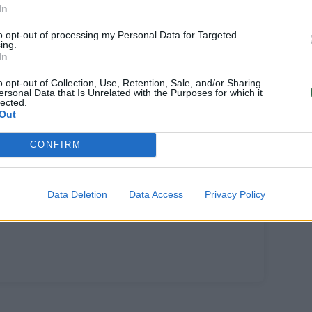
In
to opt-out of processing my Personal Data for Targeted
ing.
In
o opt-out of Collection, Use, Retention, Sale, and/or Sharing
ersonal Data that Is Unrelated with the Purposes for which it
lected.
Out
CONFIRM
Data Deletion
Data Access
Privacy Policy