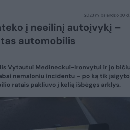
2023 m. balandžio 30 d.
eko į neeilinį autoįvykį –
ytas automobilis
lis Vytautui Medineckui-Ironvytui ir jo bičiu
labai nemaloniu incidentu – po ką tik įsigyto
io ratais pakliuvo į kelią išbėgęs arklys.