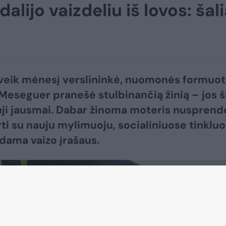
lijo vaizdeliu iš lovos: šal
veik mėnesį verslininkė, nuomonės formuot
 Meseguer pranešė stulbinančią žinią – jos š
uji jausmai. Dabar žinoma moteris nusprend
ti su nauju mylimuoju, socialiniuose tinklu
dama vaizo įrašaus.