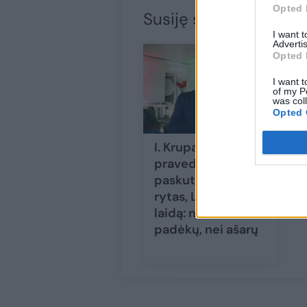
Opted 
Susiję straipsniai
I want 
Advertis
Opted 
I want t
of my P
was col
Opted 
I. Krupavičius
pravedė
paskutinę „Labas
rytas, Lietuva“
laidą: netrūko nei
padėkų, nei ašarų