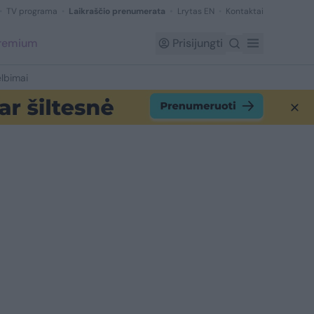
TV programa
Laikraščio prenumerata
Lrytas EN
Kontaktai
Premium
Prisijungti
lbimai