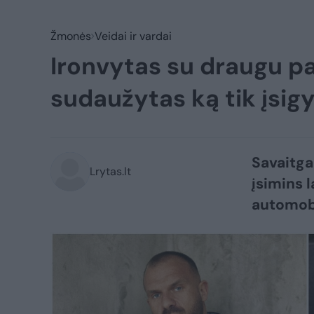
Žmonės
Veidai ir vardai
Ironvytas su draugu pat
sudaužytas ką tik įsig
Savaitga
Lrytas.lt
įsimins 
automobil