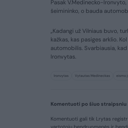
Pasak V.Medinecko-Ironvyto, pa
šeimininko, o bauda automobilį
„Kadangi už Vilniaus buvo, tur
kažkas, kas pasiges arklio. Kol
automobilis. Svarbiausia, kad
Ironvytas.
Ironvytas
Vytautas Medineckas
eismo į
Komentuoti po šiuo straipsniu
Komentuoti gali tik Lrytas registru
vartotojų bendruomenės ir bend