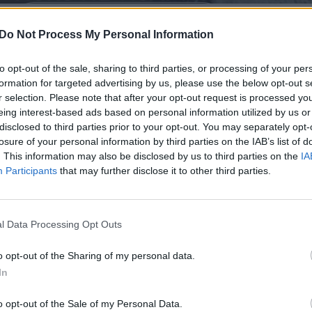
ė, kad „Peugeot 206“ automobilis buvo ką
Do Not Process My Personal Information
rs pastarasis po įvykio liko smarkiai
to opt-out of the sale, sharing to third parties, or processing of your per
bilyje sėdėjusiam Ironvytui bei jo
formation for targeted advertising by us, please use the below opt-out s
r selection. Please note that after your opt-out request is processed y
eing interest-based ads based on personal information utilized by us or
disclosed to third parties prior to your opt-out. You may separately opt-
r iššoko į kelią, nespėjome sustabdyti.
losure of your personal information by third parties on the IAB’s list of
. This information may also be disclosed by us to third parties on the
IA
 gerai, gyvūnas nebe... O blogiausia, kad
Participants
that may further disclose it to other third parties.
 iš ko išsireikalauti kompensacijos.
l Data Processing Opt Outs
 galima išsireikalauti už nepriežiūrą. O
uoja tokio įvykio“, – portalui
lrytas.lt
o opt-out of the Sharing of my personal data.
In
o opt-out of the Sale of my Personal Data.