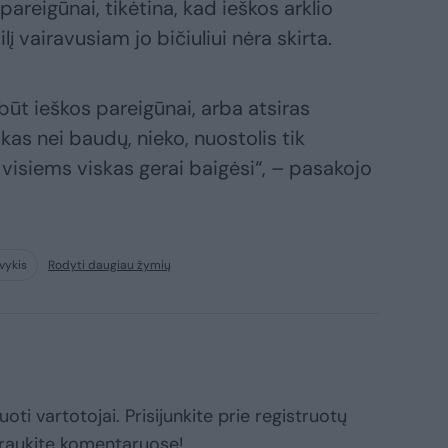
reigūnai, tikėtina, kad ieškos arklio
 vairavusiam jo bičiuliui nėra skirta.
būt ieškos pareigūnai, arba atsiras
 kas nei baudų, nieko, nuostolis tik
 visiems viskas gerai baigėsi“, – pasakojo
vykis
Rodyti daugiau žymių
oti vartotojai. Prisijunkite prie registruotų
raukite komentaruose!