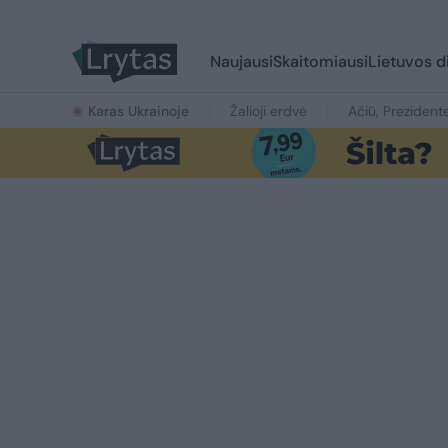
Naujausi
Skaitomiausi
Lietuvos d
Karas Ukrainoje
Žalioji erdvė
Ačiū, Prezident