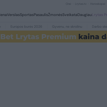
Orai
Lrytas.tv
Horoskopai
iena
Verslas
Sportas
Pasaulis
Žmonės
Sveikata
Daugiau
Lrytas 
e
Europos burės 2026
Gyvenu, ne skrolinu
Darbo ske