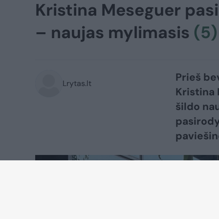
Kristina Meseguer pasida
– naujas mylimasis
(5)
Prieš be
Lrytas.lt
Kristina
šildo na
pasirody
paviešin