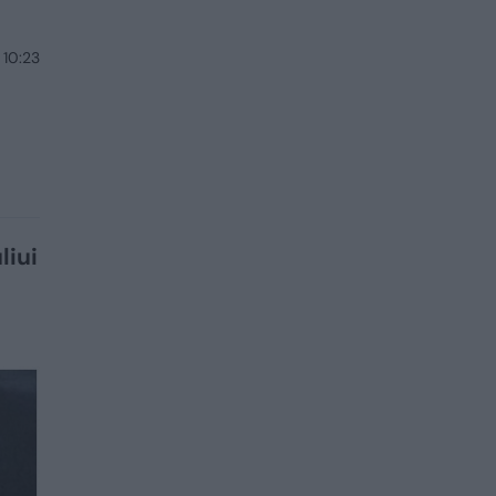
 10:23
liui