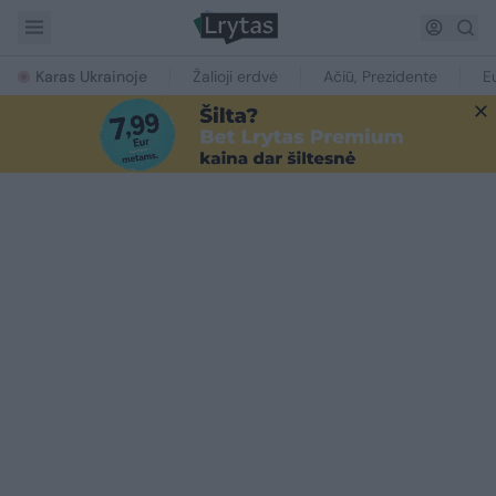
Karas Ukrainoje
Žalioji erdvė
Ačiū, Prezidente
E