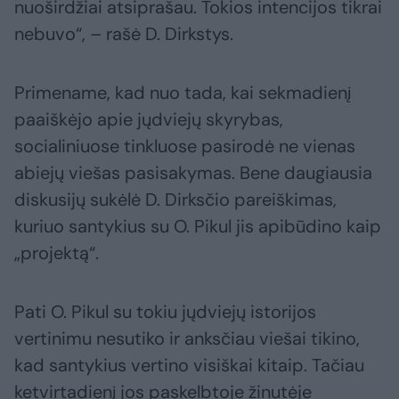
nuoširdžiai atsiprašau. Tokios intencijos tikrai
nebuvo“, – rašė D. Dirkstys.
Primename, kad nuo tada, kai sekmadienį
paaiškėjo apie jųdviejų skyrybas,
socialiniuose tinkluose pasirodė ne vienas
abiejų viešas pasisakymas. Bene daugiausia
diskusijų sukėlė D. Dirksčio pareiškimas,
kuriuo santykius su O. Pikul jis apibūdino kaip
„projektą“.
Pati O. Pikul su tokiu jųdviejų istorijos
vertinimu nesutiko ir anksčiau viešai tikino,
kad santykius vertino visiškai kitaip. Tačiau
ketvirtadienį jos paskelbtoje žinutėje