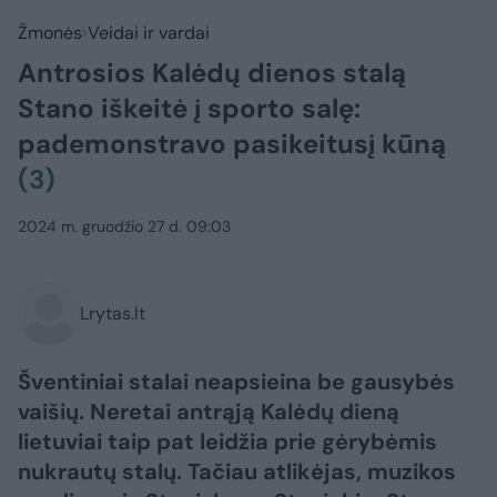
Žmonės
Veidai ir vardai
Antrosios Kalėdų dienos stalą
Stano iškeitė į sporto salę:
pademonstravo pasikeitusį kūną
(3)
2024 m. gruodžio 27 d. 09:03
Lrytas.lt
Šventiniai stalai neapsieina be gausybės
vaišių. Neretai antrąją Kalėdų dieną
lietuviai taip pat leidžia prie gėrybėmis
nukrautų stalų. Tačiau atlikėjas, muzikos