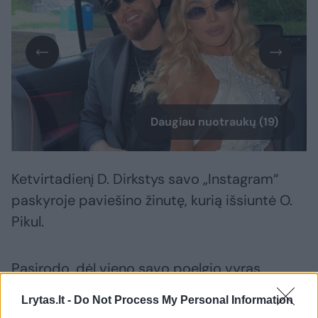
Daugiau nuotraukų (19)
Ketvirtadienį D. Dirkstys savo „Instagram“
paskyroje paviešino žinutę, kurią išsiuntė O.
Pikul.
Pasirodo, dėl vieno savo poelgio vyras
nusprendė atsiprašyti buvusios mylimosios.
Lrytas.lt -
Do Not Process My Personal Information