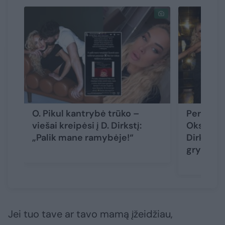
O. Pikul kantrybė trūko –
Peržiūrėję
viešai kreipėsi į D. Dirkstį:
Oksaną P
„Palik mane ramybėje!“
Dirkstys
grybas“
Jei tuo tave ar tavo mamą įžeidžiau,