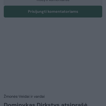
Prisijungti komentatoriams
Žmonės
Veidai ir vardai
Dominykas Dirkstys atsiprašė