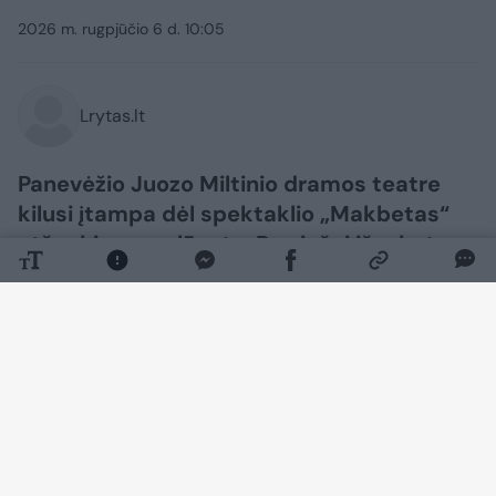
2026 m. rugpjūčio 6 d. 10:05
Lrytas.lt
Panevėžio Juozo Miltinio dramos teatre
kilusi įtampa dėl spektaklio „Makbetas“
atšaukimo neslūgsta. Po viešai išsakytos
režisieriaus Aleksandro Špilevojaus ir
pagrindinį vaidmenį kūrusio aktoriaus
Tado Gryn kritikos savo poziciją
ketvirtadienį nusprendė išdėstyti ir teatro
vadovybė.