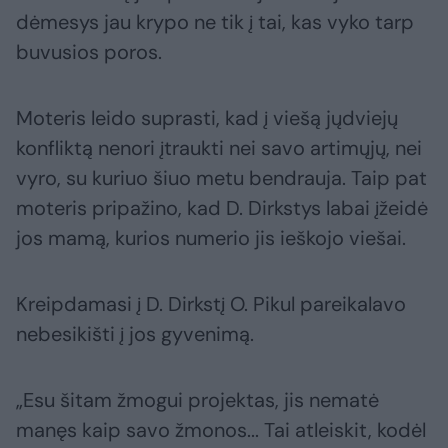
dėmesys jau krypo ne tik į tai, kas vyko tarp
buvusios poros.
Moteris leido suprasti, kad į viešą jųdviejų
konfliktą nenori įtraukti nei savo artimųjų, nei
vyro, su kuriuo šiuo metu bendrauja. Taip pat
moteris pripažino, kad D. Dirkstys labai įžeidė
jos mamą, kurios numerio jis ieškojo viešai.
Kreipdamasi į D. Dirkstį O. Pikul pareikalavo
nebesikišti į jos gyvenimą.
„Esu šitam žmogui projektas, jis nematė
manęs kaip savo žmonos... Tai atleiskit, kodėl