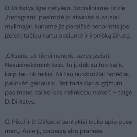
D. Dirkstys ilgai netylėjo. Socialiniame tinkle
„Instagram“ pasirodė jo atsakas buvusiai
mylimajai, kuriame jis pareiškė nenorintis jos
įžeisti, tačiau kartu pasiuntė ir ironišką žinutę.
„Oksana, aš tikrai nenoriu tavęs įžeisti.
Nesusireikšmink taip. Tu judėk su tuo kailiu
kaip tau tik reikia. Aš tau nuoširdžiai norėčiau
palinkėti geriausio. Bet tada dar sugrįžtum
pas mane, tai kol kas nelinkėsiu nieko“, – teigė
D. Dirkstys.
O. Pikul ir D. Dirksčio santykiai truko apie pusę
metų. Apie jų pabaigą abu pranešė