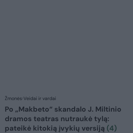
Žmonės
Veidai ir vardai
Po „Makbeto“ skandalo J. Miltinio
dramos teatras nutraukė tylą:
pateikė kitokią įvykių versiją
(4)