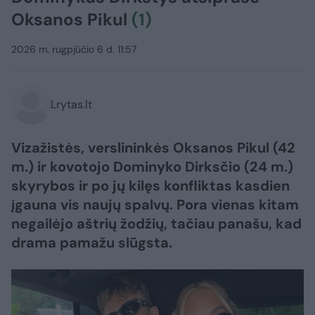
Oksanos Pikul
(1)
2026 m. rugpjūčio 6 d. 11:57
Lrytas.lt
Vizažistės, verslininkės Oksanos Pikul (42
m.) ir kovotojo Dominyko Dirksčio (24 m.)
skyrybos ir po jų kilęs konfliktas kasdien
įgauna vis naujų spalvų. Pora vienas kitam
negailėjo aštrių žodžių, tačiau panašu, kad
drama pamažu slūgsta.