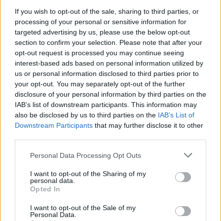
„Laba. Noriu atsiprašyti dėl bajerio apie tavo
If you wish to opt-out of the sale, sharing to third parties, or
processing of your personal or sensitive information for
mamą. Tikrai neturėjau intencijos nei jos
targeted advertising by us, please use the below opt-out
įžeisti, nei parodyti nepagarbos tau ar tavo
section to confirm your selection. Please note that after your
opt-out request is processed you may continue seeing
šeimai.
interest-based ads based on personal information utilized by
us or personal information disclosed to third parties prior to
your opt-out. You may separately opt-out of the further
A. Armonaitė – apie tai, ką veikia dabar,
disclosure of your personal information by third parties on the
valdžios skandalus ir ar grįš į politiką
IAB’s list of downstream participants. This information may
also be disclosed by us to third parties on the
IAB’s List of
Downstream Participants
that may further disclose it to other
third parties.
Personal Data Processing Opt Outs
I want to opt-out of the Sharing of my
personal data.
Opted In
I want to opt-out of the Sale of my
Personal Data.