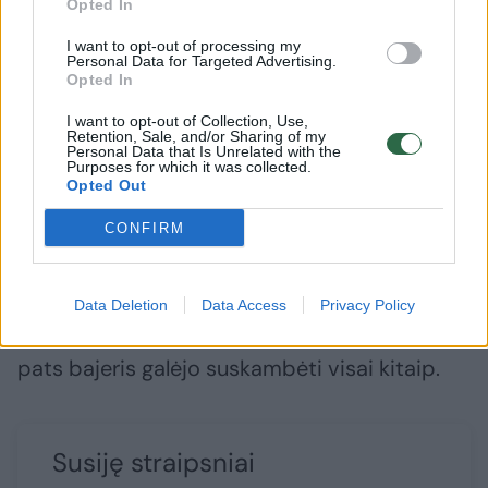
Opted In
I want to opt-out of processing my
Personal Data for Targeted Advertising.
Opted In
Suprantu, kad dabar tai galėjo atrodyti visai
I want to opt-out of Collection, Use,
kitaip ir peržengti ribą. Mes ir anksčiau
Retention, Sale, and/or Sharing of my
Personal Data that Is Unrelated with the
panašiai juokaudavom, tau būdavo juokinga
Purposes for which it was collected.
Opted Out
ir viskas buvo gerai, todėl aš savo
bendravimo labai nekeičiau ir man tai
CONFIRM
neatrodė kaip kažkas naujo ar piktybiško.
Data Deletion
Data Access
Privacy Policy
Bet suprantu, kad situacija pasikeitė ir tas
pats bajeris galėjo suskambėti visai kitaip.
Susiję straipsniai