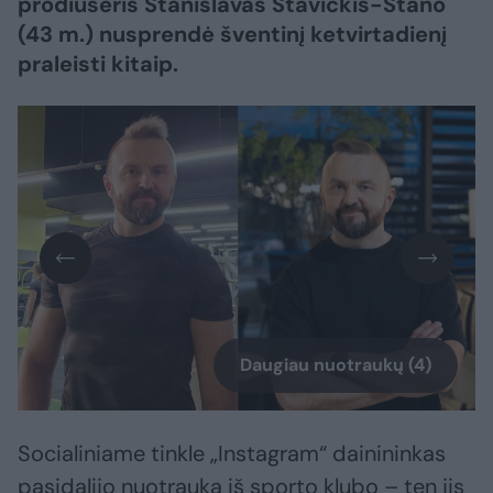
prodiuseris Stanislavas Stavickis-Stano
(43 m.) nusprendė šventinį ketvirtadienį
praleisti kitaip.
Daugiau nuotraukų (4)
Socialiniame tinkle „Instagram“ dainininkas
pasidalijo nuotrauka iš sporto klubo – ten jis