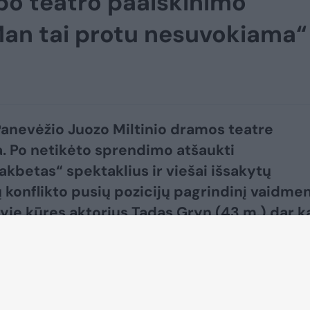
po teatro paaiškinimo
„Man tai protu nesuvokiama“
anevėžio Juozo Miltinio dramos teatre
. Po netikėto sprendimo atšaukti
akbetas“ spektaklius ir viešai išsakytų
ų konflikto pusių pozicijų pagrindinį vaidmen
yje kūręs aktorius Tadas Gryn (43 m.) dar k
iešai.