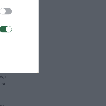
, ir
isi