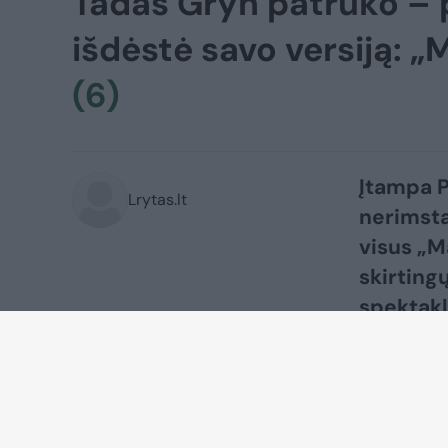
Tadas Gryn patrūko – 
išdėstė savo versiją: 
(6)
Įtampa P
Lrytas.lt
nerimsta
visus „M
skirting
spektakl
prabilo v