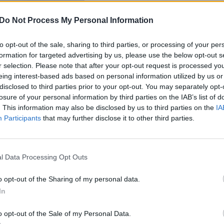
Do Not Process My Personal Information
odama interviu naujienų portalui LRT.lt.
to opt-out of the sale, sharing to third parties, or processing of your per
. Į LRT naujienų tarnybą atėjau prieš daugiau nei
formation for targeted advertising by us, please use the below opt-out s
r selection. Please note that after your opt-out request is processed y
ikante, tada reportere, paskui vedžiau laidą „La
eing interest-based ads based on personal information utilized by us or
 atostogų sugrįžau vesti žinių, teko ir „Panoramos
disclosed to third parties prior to your opt-out. You may separately opt-
losure of your personal information by third parties on the IAB’s list of
ausiai daugiau nei metus vedžiau laidą „Laba dien
. This information may also be disclosed by us to third parties on the
IA
Participants
that may further disclose it to other third parties.
l Data Processing Opt Outs
o opt-out of the Sharing of my personal data.
In
o opt-out of the Sale of my Personal Data.