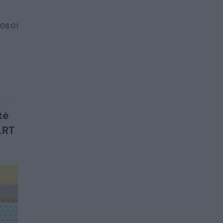
 08:01
tė
LRT