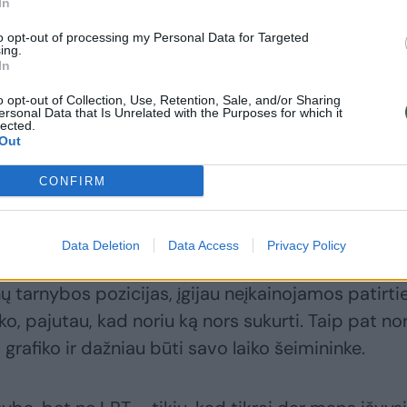
In
to opt-out of processing my Personal Data for Targeted
ing.
Eglė Daugėlaitė
Žurnalistė Eglė
In
išsikraustė iš
Daugėlaitė: „Mano
o opt-out of Collection, Use, Retention, Sale, and/or Sharing
Lietuvos ir
pinigų filosofija
ersonal Data that Is Unrelated with the Purposes for which it
lected.
papasakojo apie
paprasta – daugiau
Out
pokyčius: „Aš tai
uždirbk nei išleisk“
vadinu nuotykiu“
CONFIRM
Data Deletion
Data Access
Privacy Policy
 tarnybos pozicijas, įgijau neįkainojamos patirties
o, pajutau, kad noriu ką nors sukurti. Taip pat nor
grafiko ir dažniau būti savo laiko šeimininke.