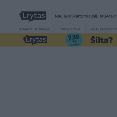
Naujausi
Skaitomiausi
Lietuvos d
Karas Ukrainoje
Žalioji erdvė
Ačiū, Prezident