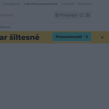
TV programa
Laikraščio prenumerata
Lrytas EN
Kontaktai
Premium
Prisijungti
lbimai