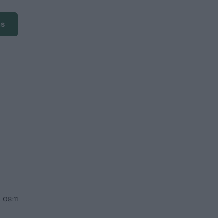
ms
 08:11