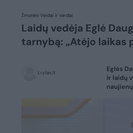
Žmonės
Veidai ir vardai
Laidų vedėja Eglė Daug
tarnybą: „Atėjo laika
Eglės Da
Lrytas.lt
ir laidų
naujienų