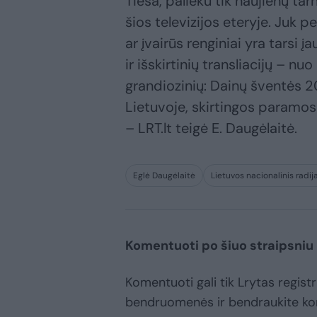
Tiesa, palieku tik naujienų tar
šios televizijos eteryje. Juk 
ar įvairūs renginiai yra tarsi 
ir išskirtinių transliacijų – n
grandiozinių: Dainų šventės 2
Lietuvoje, skirtingos paramos a
– LRT.lt teigė E. Daugėlaitė.
Eglė Daugėlaitė
Lietuvos nacionalinis radijas
Komentuoti po šiuo straipsniu
Komentuoti gali tik Lrytas registr
bendruomenės ir bendraukite k