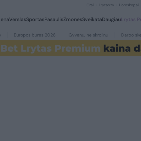
Orai
Lrytas.tv
Horoskopai
iena
Verslas
Sportas
Pasaulis
Žmonės
Sveikata
Daugiau
Lrytas 
e
Europos burės 2026
Gyvenu, ne skrolinu
Darbo ske