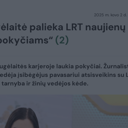
2025 m. kovo 2 d.
ėlaitė palieka LRT naujienų
s pokyčiams“
(2)
ugėlaitės karjeroje laukia pokyčiai. Žurnalis
 vedėja įsibėgėjus pavasariui atsisveikins su 
 tarnyba ir žinių vedėjos kėde.