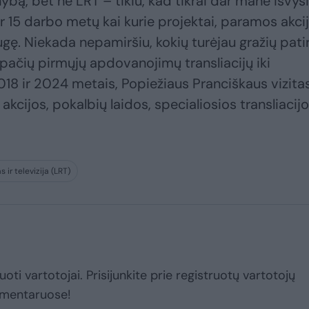
nybą, bet ne LRT – tikiu, kad tikrai dar mane išvys
per 15 darbo metų kai kurie projektai, paramos akci
įaugę. Niekada nepamiršiu, kokių turėjau gražių pati
uo pačių pirmųjų apdovanojimų transliacijų iki
018 ir 2024 metais, Popiežiaus Pranciškaus vizita
kcijos, pokalbių laidos, specialiosios transliacijo
 ir televizija (LRT)
uoti vartotojai. Prisijunkite prie registruotų vartotojų
omentaruose!