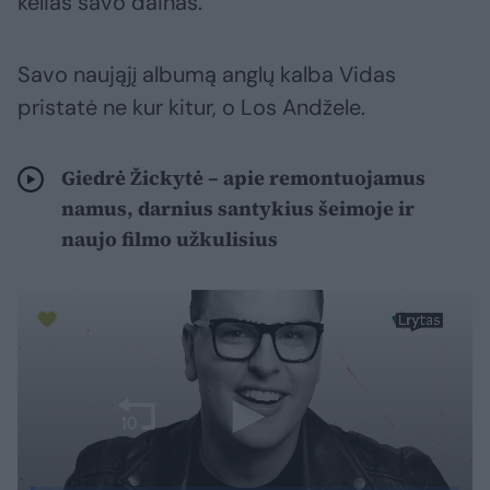
kelias savo dainas.
Savo naująjį albumą anglų kalba Vidas
pristatė ne kur kitur, o Los Andžele.
Giedrė Žickytė – apie remontuojamus
namus, darnius santykius šeimoje ir
naujo filmo užkulisius