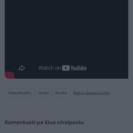
Vidas Bareikis
vardas
Muzika
Rodyti daugiau žymių
Komentuoti po šiuo straipsniu