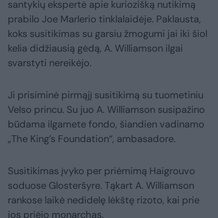
santykių ekspertė apie kuriozišką nutikimą
prabilo Joe Marlerio tinklalaidėje. Paklausta,
koks susitikimas su garsiu žmogumi jai iki šiol
kelia didžiausią gėdą, A. Williamson ilgai
svarstyti nereikėjo.
Ji prisiminė pirmąjį susitikimą su tuometiniu
Velso princu. Su juo A. Williamson susipažino
būdama ilgamete fondo, šiandien vadinamo
„The King’s Foundation“, ambasadore.
Susitikimas įvyko per priėmimą Haigrouvo
soduose Glosteršyre. Tąkart A. Williamson
rankose laikė nedidelę lėkštę rizoto, kai prie
jos priėjo monarchas.