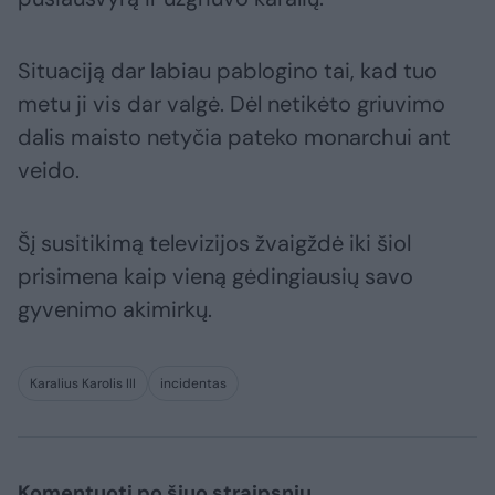
Situaciją dar labiau pablogino tai, kad tuo
metu ji vis dar valgė. Dėl netikėto griuvimo
dalis maisto netyčia pateko monarchui ant
veido.
Šį susitikimą televizijos žvaigždė iki šiol
prisimena kaip vieną gėdingiausių savo
gyvenimo akimirkų.
Karalius Karolis III
incidentas
Komentuoti po šiuo straipsniu