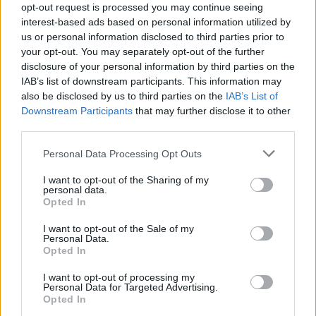
opt-out request is processed you may continue seeing
interest-based ads based on personal information utilized by
us or personal information disclosed to third parties prior to
your opt-out. You may separately opt-out of the further
disclosure of your personal information by third parties on the
Žmonės
Užsienio žvaigždės
IAB’s list of downstream participants. This information may
Pirmasis susitikimas su karaliumi
also be disclosed by us to third parties on the
IAB’s List of
Downstream Participants
that may further disclose it to other
Karoliu III virto košmaru: žvaigždė
third parties.
jam spjovė į veidą
(2)
Personal Data Processing Opt Outs
2026 m. rugpjūčio 8 d. 08:33
I want to opt-out of the Sharing of my
personal data.
Opted In
Lrytas.lt
I want to opt-out of the Sale of my
Personal Data.
Opted In
Televizijos žvaigždė Anna Williamson
I want to opt-out of processing my
Personal Data for Targeted Advertising.
prisiminė itin nemalonią situaciją, į kurią
Opted In
pateko susitikusi su karaliumi Karoliu III.