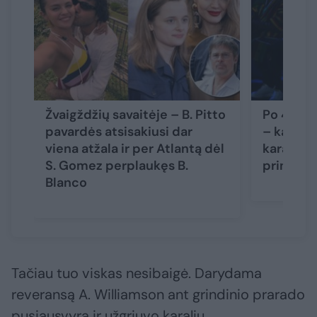
Žvaigždžių savaitėje – B. Pitto
Po 4 met
pavardės atsisakiusi dar
– kalbos 
viena atžala ir per Atlantą dėl
karaliaus 
S. Gomez perplaukęs B.
princo H
Blanco
Tačiau tuo viskas nesibaigė. Darydama
reveransą A. Williamson ant grindinio prarado
pusiausvyrą ir užgriuvo karalių.