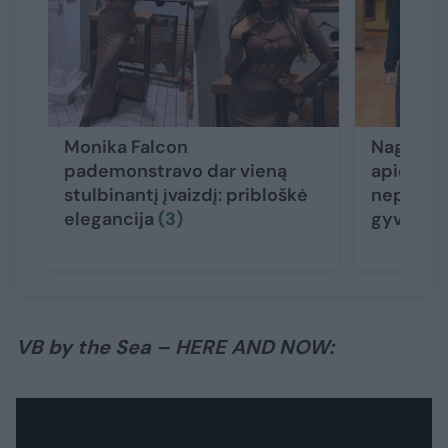
Monika Falcon
Naglis B
pademonstravo dar vieną
apie tėvą
stulbinantį įvaizdį: pribloškė
nepažino:
elegancija
(3)
gyvas“
(
VB by the Sea – HERE AND NOW: