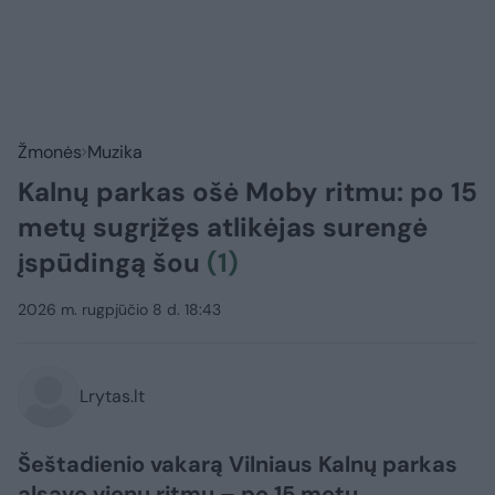
Žmonės
Muzika
Kalnų parkas ošė Moby ritmu: po 15
metų sugrįžęs atlikėjas surengė
įspūdingą šou
(1)
2026 m. rugpjūčio 8 d. 18:43
Lrytas.lt
Šeštadienio vakarą Vilniaus Kalnų parkas
alsavo vienu ritmu – po 15 metų