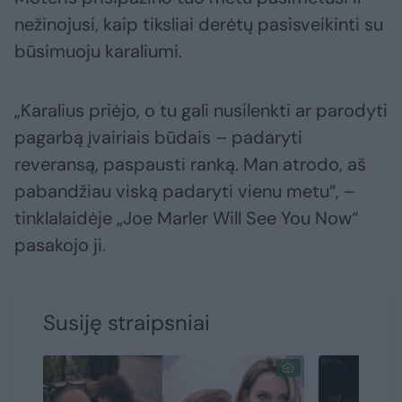
nežinojusi, kaip tiksliai derėtų pasisveikinti su
būsimuoju karaliumi.
„Karalius priėjo, o tu gali nusilenkti ar parodyti
pagarbą įvairiais būdais – padaryti
reveransą, paspausti ranką. Man atrodo, aš
pabandžiau viską padaryti vienu metu“, –
tinklalaidėje „Joe Marler Will See You Now“
pasakojo ji.
Susiję straipsniai