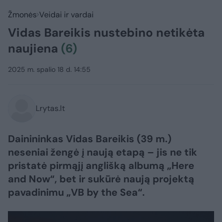
Žmonės
Veidai ir vardai
Vidas Bareikis nustebino netikėta
naujiena
(6)
2025 m. spalio 18 d. 14:55
Lrytas.lt
​Dainininkas Vidas Bareikis (39 m.)
neseniai žengė į naują etapą – jis ne tik
pristatė pirmąjį anglišką albumą „Here
and Now“, bet ir
sukūrė naują projektą
pavadinimu
„VB by the Sea“.