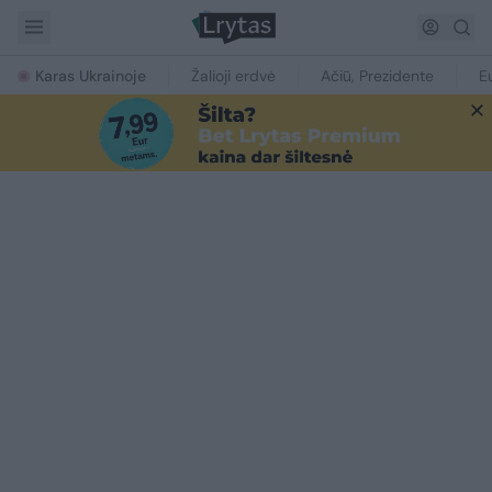
Karas Ukrainoje
Žalioji erdvė
Ačiū, Prezidente
E