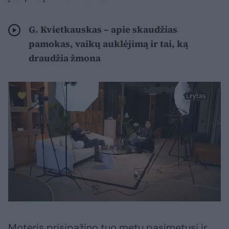
G. Kvietkauskas – apie skaudžias
pamokas, vaikų auklėjimą ir tai, ką
draudžia žmona
Moteris prisipažino tuo metu pasimetusi ir