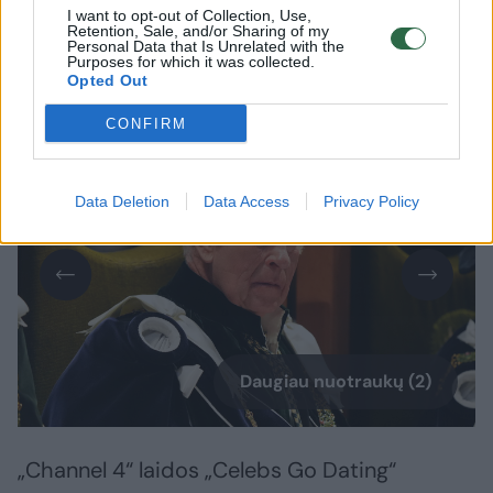
I want to opt-out of Collection, Use,
Pirmoji jų pažintis moteriai įsiminė ilgam –
Retention, Sale, and/or Sharing of my
ji ne tik užgriuvo monarchą, bet ir netyčia
Personal Data that Is Unrelated with the
Purposes for which it was collected.
išspjovė jam į veidą maisto.
Opted Out
CONFIRM
Data Deletion
Data Access
Privacy Policy
Daugiau nuotraukų (2)
„Channel 4“ laidos „Celebs Go Dating“