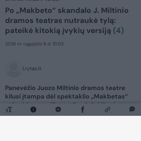
Po „Makbeto“ skandalo J. Miltinio
dramos teatras nutraukė tylą:
pateikė kitokią įvykių versiją
(4)
2026 m. rugpjūčio 6 d. 10:05
Lrytas.lt
Panevėžio Juozo Miltinio dramos teatre
kilusi įtampa dėl spektaklio „Makbetas“
atšaukimo neslūgsta. Po viešai išsakytos
režisieriaus Aleksandro Špilevojaus ir
pagrindinį vaidmenį kūrusio aktoriaus
Tado Gryn kritikos savo poziciją
ketvirtadienį nusprendė išdėstyti ir teatro