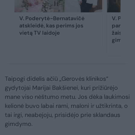
V. Poderytė-Bernatavičė
V. Poder
atskleidė, kas perims jos
parodė y
vietą TV laidoje
žaislą: s
gimsianč
Taipogi didelis ačiū „Gerovės klinikos“
gydytojai Marijai Bakšienei, kuri prižiūrėjo
mane viso nėštumo metu. Jos dėka laukimosi
kelionė buvo labai rami, maloni ir užtikrinta, o
tai irgi, neabejoju, prisidėjo prie sklandaus
gimdymo.