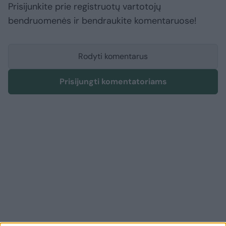
Prisijunkite prie registruotų vartotojų
bendruomenės ir bendraukite komentaruose!
Rodyti komentarus
Prisijungti komentatoriams