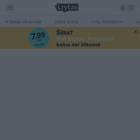
Karas Ukrainoje
Žalioji erdvė
Ačiū, Prezidente
E