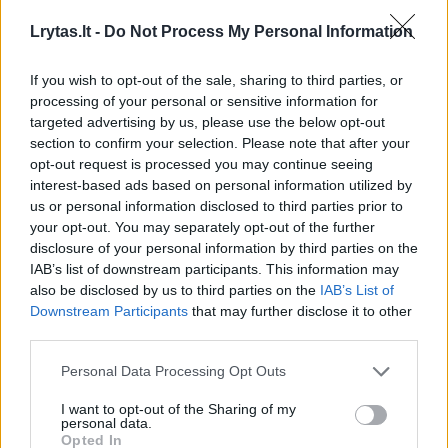
Lrytas.lt -
Do Not Process My Personal Information
Žmonės
Veidai ir vardai
If you wish to opt-out of the sale, sharing to third parties, or
processing of your personal or sensitive information for
Dominykas Dirkstys atsiprašė
targeted advertising by us, please use the below opt-out
Oksanos Pikul
(1)
section to confirm your selection. Please note that after your
opt-out request is processed you may continue seeing
2026 m. rugpjūčio 6 d. 11:57
interest-based ads based on personal information utilized by
us or personal information disclosed to third parties prior to
your opt-out. You may separately opt-out of the further
disclosure of your personal information by third parties on the
Lrytas.lt
IAB’s list of downstream participants. This information may
also be disclosed by us to third parties on the
IAB’s List of
Downstream Participants
that may further disclose it to other
Vizažistės, verslininkės Oksanos Pikul (42
third parties.
m.) ir kovotojo Dominyko Dirksčio (24 m.)
Personal Data Processing Opt Outs
skyrybos ir po jų kilęs konfliktas kasdien
įgauna vis naujų spalvų. Pora vienas kitam
I want to opt-out of the Sharing of my
personal data.
negailėjo aštrių žodžių, tačiau panašu, kad
Opted In