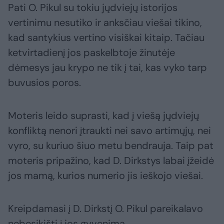
Pati O. Pikul su tokiu jųdviejų istorijos
vertinimu nesutiko ir anksčiau viešai tikino,
kad santykius vertino visiškai kitaip. Tačiau
ketvirtadienį jos paskelbtoje žinutėje
dėmesys jau krypo ne tik į tai, kas vyko tarp
buvusios poros.
Moteris leido suprasti, kad į viešą jųdviejų
konfliktą nenori įtraukti nei savo artimųjų, nei
vyro, su kuriuo šiuo metu bendrauja. Taip pat
moteris pripažino, kad D. Dirkstys labai įžeidė
jos mamą, kurios numerio jis ieškojo viešai.
Kreipdamasi į D. Dirkstį O. Pikul pareikalavo
nebesikišti į jos gyvenimą.