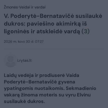
Žmonės
Veidai ir vardai
V. Poderytė-Bernatavičė susilaukė
dukros: paviešino akimirką iš
ligoninės ir atskleidė vardą
(3)
2026 m. kovo 30 d. 07:27
Lrytas.lt
Laidų vedėja ir prodiuserė Vaida
Poderytė-Bernatavičė gyvena
ypatingomis nuotaikomis. Sekmadienio
vakarą žinoma moteris su vyru Elvinu
susilaukė dukros.