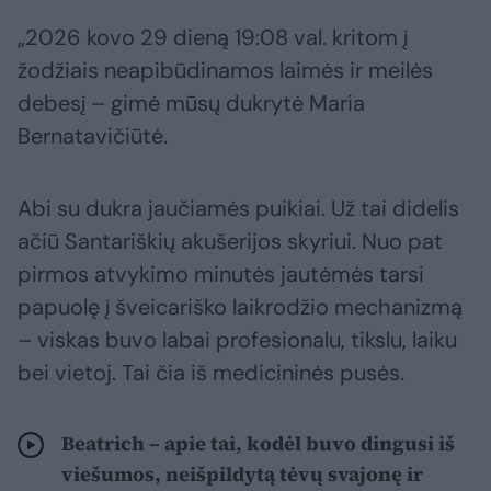
„2026 kovo 29 dieną 19:08 val. kritom į
žodžiais neapibūdinamos laimės ir meilės
debesį – gimė mūsų dukrytė Maria
Bernatavičiūtė.
Abi su dukra jaučiamės puikiai. Už tai didelis
ačiū Santariškių akušerijos skyriui. Nuo pat
pirmos atvykimo minutės jautėmės tarsi
papuolę į šveicariško laikrodžio mechanizmą
– viskas buvo labai profesionalu, tikslu, laiku
bei vietoj. Tai čia iš medicininės pusės.
Beatrich – apie tai, kodėl buvo dingusi iš
viešumos, neišpildytą tėvų svajonę ir