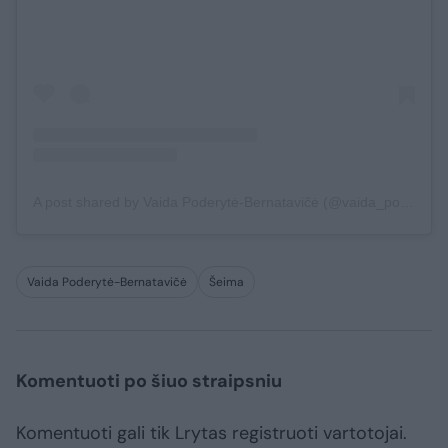
A post shared by Vaida Poderytė-Bernatavičė (@vaida_poderyte_bernatavice)
Vaida Poderytė-Bernatavičė
Šeima
Komentuoti po šiuo straipsniu
Komentuoti gali tik Lrytas registruoti vartotojai.