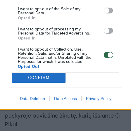
drama pamažu slūgsta.
I want to opt-out of the Sale of my
Personal Data.
Opted In
I want to opt-out of processing my
Personal Data for Targeted Advertising.
Opted In
I want to opt-out of Collection, Use,
Retention, Sale, and/or Sharing of my
Personal Data that Is Unrelated with the
Purposes for which it was collected.
Opted Out
CONFIRM
Daugiau nuotraukų (19)
Data Deletion
Data Access
Privacy Policy
Ketvirtadienį D. Dirkstys savo „Instagram“
paskyroje paviešino žinutę, kurią išsiuntė O.
Pikul.