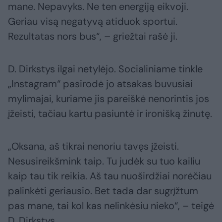
mane. Nepavyks. Ne ten energiją eikvoji.
Geriau visą negatyvą atiduok sportui.
Rezultatas nors bus“, – griežtai rašė ji.
D. Dirkstys ilgai netylėjo. Socialiniame tinkle
„Instagram“ pasirodė jo atsakas buvusiai
mylimajai, kuriame jis pareiškė nenorintis jos
įžeisti, tačiau kartu pasiuntė ir ironišką žinutę.
„Oksana, aš tikrai nenoriu tavęs įžeisti.
Nesusireikšmink taip. Tu judėk su tuo kailiu
kaip tau tik reikia. Aš tau nuoširdžiai norėčiau
palinkėti geriausio. Bet tada dar sugrįžtum
pas mane, tai kol kas nelinkėsiu nieko“, – teigė
D. Dirkstys.