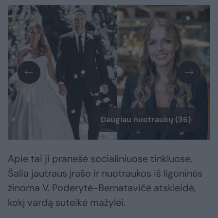
Daugiau nuotraukų (36)
Apie tai ji pranešė socialiniuose tinkluose.
Šalia jautraus įrašo ir nuotraukos iš ligoninės
žinoma V. Poderytė-Bernatavičė atskleidė,
kokį vardą suteikė mažylei.