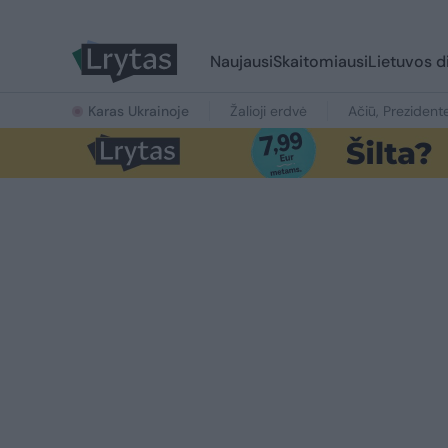
Naujausi
Skaitomiausi
Lietuvos d
Karas Ukrainoje
Žalioji erdvė
Ačiū, Prezident