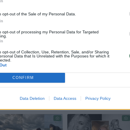
In
o opt-out of the Sale of my Personal Data.
In
to opt-out of processing my Personal Data for Targeted
ing.
 reguliariai atlikite echoskopiją. Labai svarbu lai
In
yti“, – kalbėjo O. Pikul.
o opt-out of Collection, Use, Retention, Sale, and/or Sharing
ersonal Data that Is Unrelated with the Purposes for which it
lected.
Out
visuomet atsakingai rūpinasi savo sveikata, todėl
ku.
CONFIRM
Data Deletion
Data Access
Privacy Policy