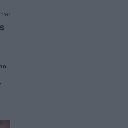
 09:12
s
mo.
ė