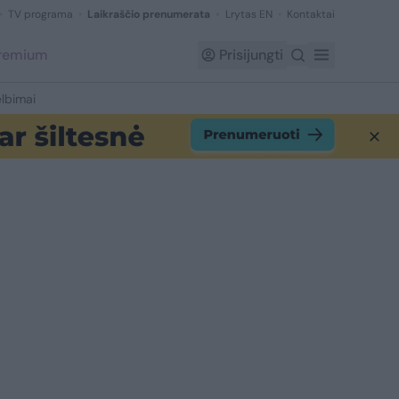
TV programa
Laikraščio prenumerata
Lrytas EN
Kontaktai
Premium
Prisijungti
lbimai