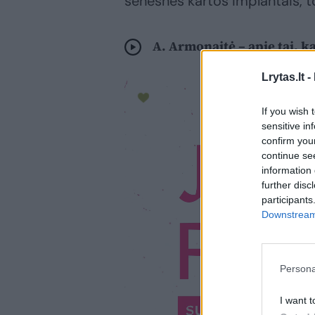
senesnės kartos implantais, to
A. Armonaitė – apie tai, ką
Lrytas.lt -
If you wish 
sensitive in
confirm you
continue se
information 
further disc
participants
Downstream 
Persona
I want t