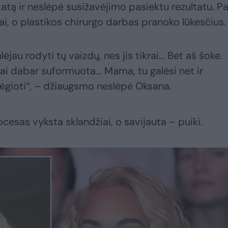
tą ir neslėpė susižavėjimo pasiektu rezultatu. P
ai, o plastikos chirurgo darbas pranoko lūkesčius.
jau rodyti tų vaizdų, nes jis tikrai... Bet aš šoke.
i dabar suformuota... Mama, tu galėsi net ir
bėgioti“, – džiaugsmo neslėpė Oksana.
esas vyksta sklandžiai, o savijauta – puiki.