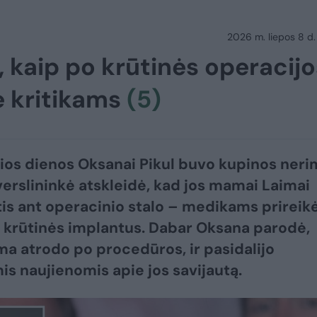
2026 m. liepos 8 d.
, kaip po krūtinės operacijo
ė kritikams
(5)
ios dienos Oksanai Pikul buvo kupinos neri
erslininkė atskleidė, kad jos mamai Laimai
tis ant operacinio stalo – medikams prireik
i krūtinės implantus. Dabar Oksana parodė,
a atrodo po procedūros, ir pasidalijo
is naujienomis apie jos savijautą.