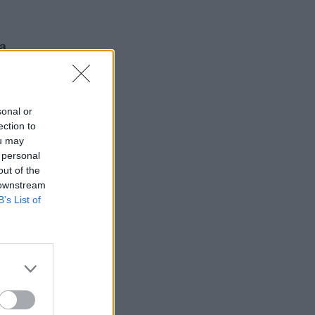
ką
sonal or
ection to
ou may
 personal
out of the
 downstream
B’s List of