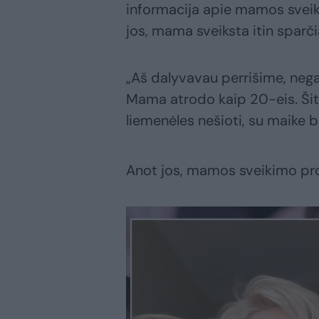
informacija apie mamos sveika
jos, mama sveiksta itin sparči
„Aš dalyvavau perrišime, negalė
Mama atrodo kaip 20-eis. Šita
liemenėles nešioti, su maike 
Anot jos, mamos sveikimo proc