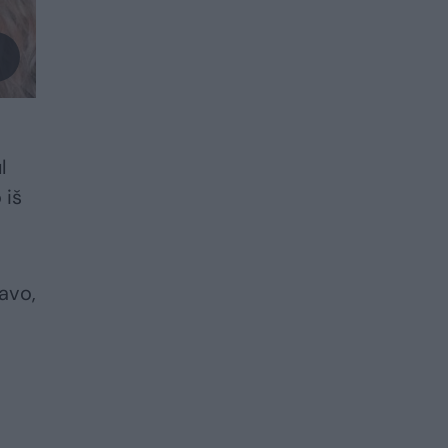
l
 iš
avo,