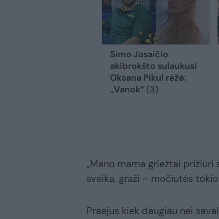
Simo Jasaičio
akibrokšto sulaukusi
Oksana Pikul rėžė:
„Vanok“
(3)
„Mano mama griežtai prižiūri s
sveika, graži – močiutės tokios 
Praėjus kiek daugiau nei sava