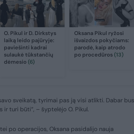
O. Pikul ir D. Dirkstys
Oksana Pikul ryžosi
laiką leido pajūryje:
išvaizdos pokyčiams:
paviešinti kadrai
parodė, kaip atrodo
sulaukė tūkstančių
po procedūros
(13)
dėmesio
(6)
avo sveikatą, tyrimai pas ją visi atlikti. Dabar bu
ir turi būti“, – šyptelėjo O. Pikul.
itei po operacijos, Oksana pasidalijo nauja