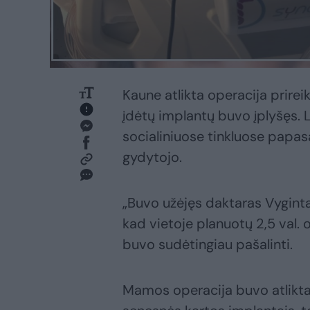
Kaune atlikta operacija prirei
įdėtų implantų buvo įplyšęs. 
socialiniuose tinkluose papasak
gydytojo.
„Buvo užėjęs daktaras Vygint
kad vietoje planuotų 2,5 val. o
buvo sudėtingiau pašalinti.
Mamos operacija buvo atlikta p