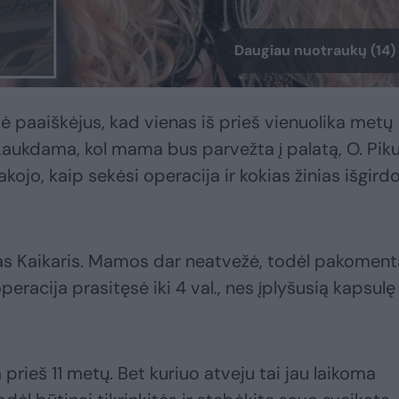
Daugiau nuotraukų (14)
kė paaiškėjus, kad vienas iš prieš vienuolika metų
Laukdama, kol mama bus parvežta į palatą, O. Piku
ojo, kaip sekėsi operacija ir kokias žinias išgirdo
as Kaikaris. Mamos dar neatvežė, todėl pakoment
peracija prasitęsė iki 4 val., nes įplyšusią kapsulę
rieš 11 metų. Bet kuriuo atveju tai jau laikoma