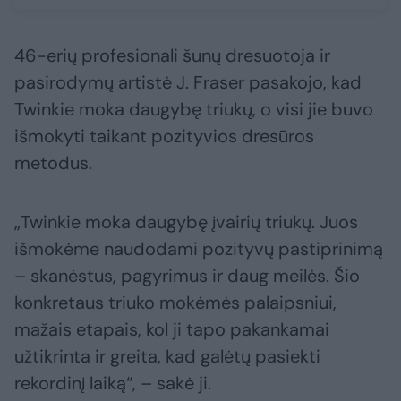
46-erių profesionali šunų dresuotoja ir
pasirodymų artistė J. Fraser pasakojo, kad
Twinkie moka daugybę triukų, o visi jie buvo
išmokyti taikant pozityvios dresūros
metodus.
„Twinkie moka daugybę įvairių triukų. Juos
išmokėme naudodami pozityvų pastiprinimą
– skanėstus, pagyrimus ir daug meilės. Šio
konkretaus triuko mokėmės palaipsniui,
mažais etapais, kol ji tapo pakankamai
užtikrinta ir greita, kad galėtų pasiekti
rekordinį laiką“, – sakė ji.