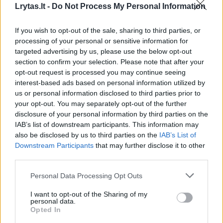
Komentuoti po šiuo straipsniu
Lrytas.lt -
Do Not Process My Personal Information
Komentuoti gali tik Lrytas registruoti vartotojai.
If you wish to opt-out of the sale, sharing to third parties, or
Prisijunkite prie registruotų vartotojų
processing of your personal or sensitive information for
targeted advertising by us, please use the below opt-out
bendruomenės ir bendraukite komentaruose!
section to confirm your selection. Please note that after your
opt-out request is processed you may continue seeing
interest-based ads based on personal information utilized by
Rodyti komentarus
us or personal information disclosed to third parties prior to
your opt-out. You may separately opt-out of the further
disclosure of your personal information by third parties on the
Prisijungti komentatoriams
IAB’s list of downstream participants. This information may
also be disclosed by us to third parties on the
IAB’s List of
Downstream Participants
that may further disclose it to other
third parties.
Personal Data Processing Opt Outs
I want to opt-out of the Sharing of my
personal data.
Opted In