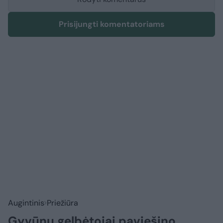
Prisijungti komentatoriams
Augintinis
Priežiūra
Gyvūnų gelbėtojai paviešino