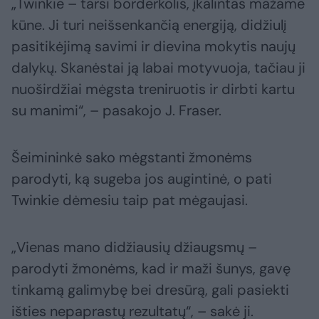
„Twinkie – tarsi borderkolis, įkalintas mažame
kūne. Ji turi neišsenkančią energiją, didžiulį
pasitikėjimą savimi ir dievina mokytis naujų
dalykų. Skanėstai ją labai motyvuoja, tačiau ji
nuoširdžiai mėgsta treniruotis ir dirbti kartu
su manimi“, – pasakojo J. Fraser.
Šeimininkė sako mėgstanti žmonėms
parodyti, ką sugeba jos augintinė, o pati
Twinkie dėmesiu taip pat mėgaujasi.
„Vienas mano didžiausių džiaugsmų –
parodyti žmonėms, kad ir maži šunys, gavę
tinkamą galimybę bei dresūrą, gali pasiekti
išties nepaprastų rezultatų“, – sakė ji.