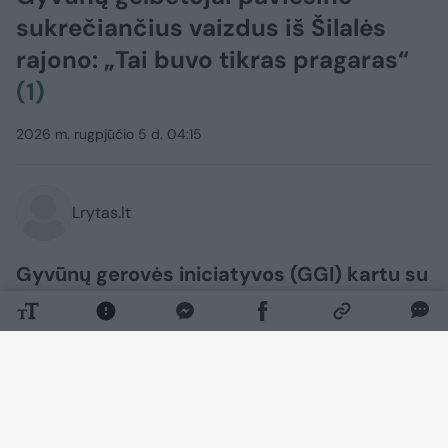
sukrečiančius vaizdus iš Šilalės
rajono: „Tai buvo tikras pragaras“
(1)
2026 m. rugpjūčio 5 d. 04:15
Lrytas.lt
Gyvūnų gerovės iniciatyvos (GGI) kartu su
prieglauda „Plungės priglaustukai“
paviešino, jų teigimu, vieną skaudžiausių
pastarojo meto gyvūnų nepriežiūros
atvejų Lietuvoje. Organizacijos teigia, kad
Šilalės rajone aptikti šunys daugelį metų
buvo laikomi antisanitarinėmis sąlygomis,