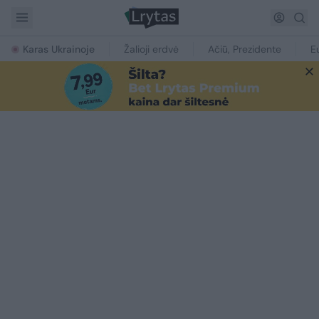
Karas Ukrainoje
Žalioji erdvė
Ačiū, Prezidente
E