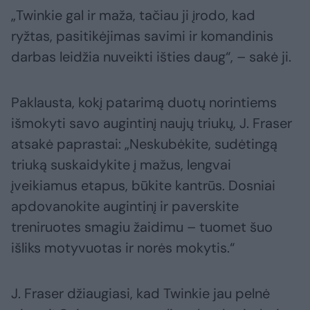
„Twinkie gal ir maža, tačiau ji įrodo, kad
ryžtas, pasitikėjimas savimi ir komandinis
darbas leidžia nuveikti išties daug“, – sakė ji.
Paklausta, kokį patarimą duotų norintiems
išmokyti savo augintinį naujų triukų, J. Fraser
atsakė paprastai: „Neskubėkite, sudėtingą
triuką suskaidykite į mažus, lengvai
įveikiamus etapus, būkite kantrūs. Dosniai
apdovanokite augintinį ir paverskite
treniruotes smagiu žaidimu – tuomet šuo
išliks motyvuotas ir norės mokytis.“
J. Fraser džiaugiasi, kad Twinkie jau pelnė