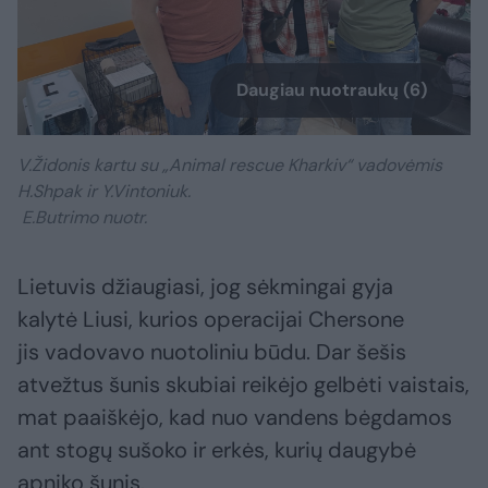
Daugiau nuotraukų (6)
V.Židonis kartu su „Animal rescue Kharkiv“ vadovėmis
H.Shpak ir Y.Vintoniuk.
E.Butrimo nuotr.
Lietuvis džiaugiasi, jog sėkmingai gyja
kalytė Liusi, kurios operacijai Chersone
jis vadovavo nuotoliniu būdu. Dar šešis
atvežtus šunis skubiai reikėjo gelbėti vaistais,
mat paaiškėjo, kad nuo vandens bėgdamos
ant stogų sušoko ir erkės, kurių daugybė
apniko šunis.