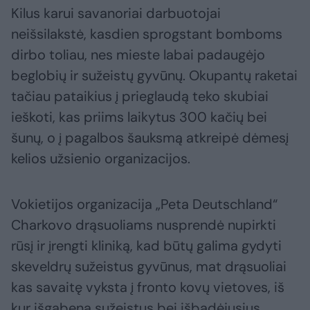
Kilus karui savanoriai darbuotojai
neišsilakstė, kasdien sprogstant bomboms
dirbo toliau, nes mieste labai padaugėjo
beglobių ir sužeistų gyvūnų. Okupantų raketai
tačiau pataikius į prieglaudą teko skubiai
ieškoti, kas priims laikytus 300 kačių bei
šunų, o į pagalbos šauksmą atkreipė dėmesį
kelios užsienio organizacijos.
Vokietijos organizacija „Peta Deutschland“
Charkovo drąsuoliams nusprendė nupirkti
rūsį ir įrengti kliniką, kad būtų galima gydyti
skeveldrų sužeistus gyvūnus, mat drąsuoliai
kas savaitę vyksta į fronto kovų vietoves, iš
kur išgabena sužeistus bei išbadėjusius