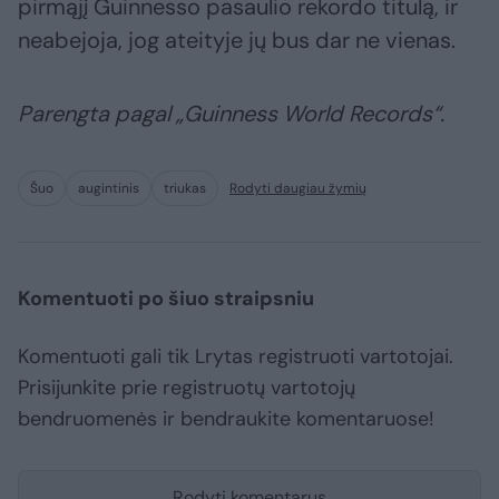
pirmąjį Guinnesso pasaulio rekordo titulą, ir
neabejoja, jog ateityje jų bus dar ne vienas.
Parengta pagal „Guinness World Records“.
Šuo
augintinis
triukas
Rodyti daugiau žymių
Komentuoti po šiuo straipsniu
Komentuoti gali tik Lrytas registruoti vartotojai.
Prisijunkite prie registruotų vartotojų
bendruomenės ir bendraukite komentaruose!
Rodyti komentarus