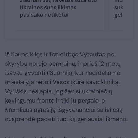
žiauriai rusų raketos sužaloto
hidroele
Ukrainos šuns likimas
sukrečia
pasisuko netikėtai
gelbėjim
Iš Kauno kilęs ir ten dirbęs Vytautas po
skyrybų norėjo permainų, ir prieš 12 metų
išvyko gyventi į Suomiją, kur nedideliame
miestelyje netoli Vasos įkūrė savo kliniką.
Vyriškis neslepia, jog žavisi ukrainiečių
kovingumu fronte ir tiki jų pergale, o
Kremliaus agresiją išgyvenančiai šaliai esą
nusprendė padėti tuo, ką geriausiai išmano.