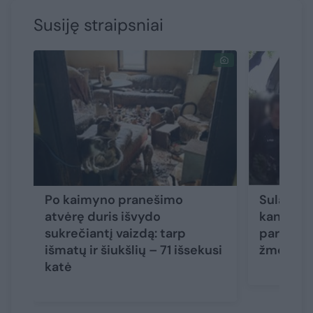
Susiję straipsniai
Po kaimyno pranešimo
Sulaikyt
atvėrę duris išvydo
kankinto
sukrečiantį vaizdą: tarp
pareigūn
išmatų ir šiukšlių – 71 išsekusi
žmonės p
katė