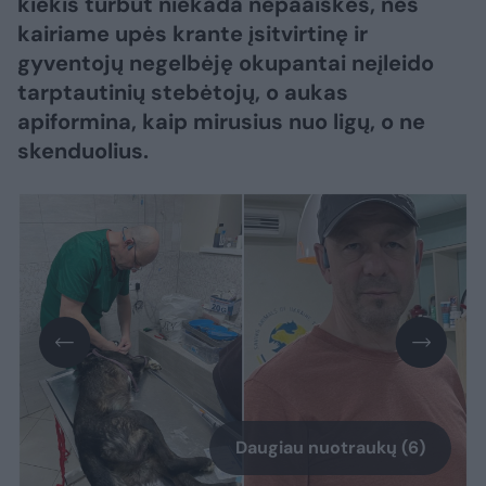
kiekis turbūt niekada nepaaiškės, nes
kairiame upės krante įsitvirtinę ir
gyventojų negelbėję okupantai neįleido
tarptautinių stebėtojų, o aukas
apiformina, kaip mirusius nuo ligų, o ne
skenduolius.
Daugiau nuotraukų (6)