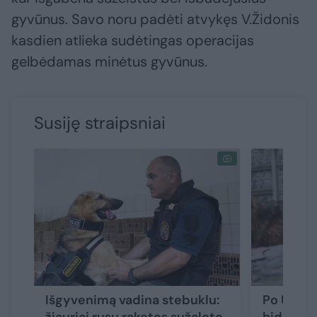
gyvūnus. Savo noru padėti atvykęs V.Židonis
kasdien atlieka sudėtingas operacijas
gelbėdamas minėtus gyvūnus.
Susiję straipsniai
Išgyvenimą vadina stebuklu:
Po Ukrai