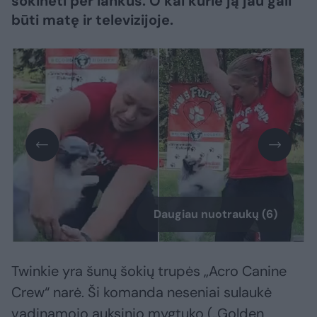
šokinėti per lankus. O kai kurie ją jau gali
būti matę ir televizijoje.
Daugiau nuotraukų (6)
Twinkie yra šunų šokių trupės „Acro Canine
Crew“ narė. Ši komanda neseniai sulaukė
vadinamojo auksinio mygtuko („Golden