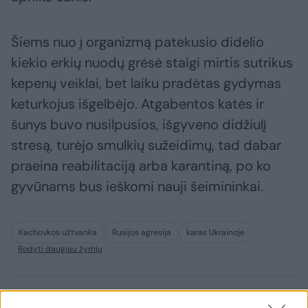
Šiems nuo į organizmą patekusio didelio
kiekio erkių nuodų grėsė staigi mirtis sutrikus
kepenų veiklai, bet laiku pradėtas gydymas
keturkojus išgelbėjo. Atgabentos katės ir
šunys buvo nusilpusios, išgyveno didžiulį
stresą, turėjo smulkių sužeidimų, tad dabar
praeina reabilitaciją arba karantiną, po ko
gyvūnams bus ieškomi nauji šeimininkai.
Kachovkos užtvanka
Rusijos agresija
karas Ukrainoje
Rodyti daugiau žymių