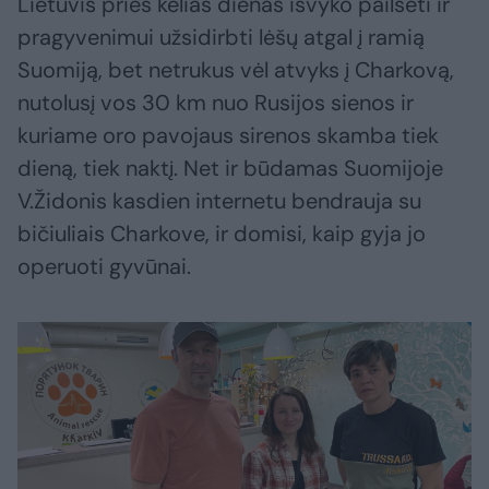
Lietuvis prieš kelias dienas išvyko pailsėti ir
pragyvenimui užsidirbti lėšų atgal į ramią
Suomiją, bet netrukus vėl atvyks į Charkovą,
nutolusį vos 30 km nuo Rusijos sienos ir
kuriame oro pavojaus sirenos skamba tiek
dieną, tiek naktį. Net ir būdamas Suomijoje
V.Židonis kasdien internetu bendrauja su
bičiuliais Charkove, ir domisi, kaip gyja jo
operuoti gyvūnai.