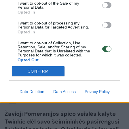
I want to opt-out of the Sale of my
Personal Data.
Opted In
I want to opt-out of processing my
Personal Data for Targeted Advertising.
Opted In
Augintinis
Pamatyk
I want to opt-out of Collection, Use,
Retention, Sale, and/or Sharing of my
Televizijoje išgarsėjusi Pomeranijos
Personal Data that Is Unrelated with the
Purposes for which it was collected.
špicė pasiekė pasaulio rekordą
Opted Out
CONFIRM
2026 m. rugpjūčio 6 d. 07:42
Data Deletion
Data Access
Privacy Policy
Lrytas.lt
Žavioji Pomeranijos špico veislės kalytė
Twinkie dėl savo šeimininkės pasirengusi