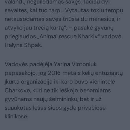
valandų negailėdamas savęs, tačiau dvi
savaites, kai tuo tarpu Vytautas tokiu tempu
netausodamas savęs triūsia du mėnesius, ir
atvyko jau trečią kartą“, – pasakė gyvūnų
prieglaudos „Animal rescue Kharkiv“ vadovė
Halyna Shpak.
Vadovės padėjėja Yarina Vintoniuk
papasakojo, jog 2016 metais kelių entuziastų
įkurta organizacija iki karo buvo vienintelė
Charkove, kuri ne tik ieškojo benamiams
gyvūnams naujų šeimininkų, bet ir už
suaukotas lėšas šiuos gydė privačiose
klinikose.