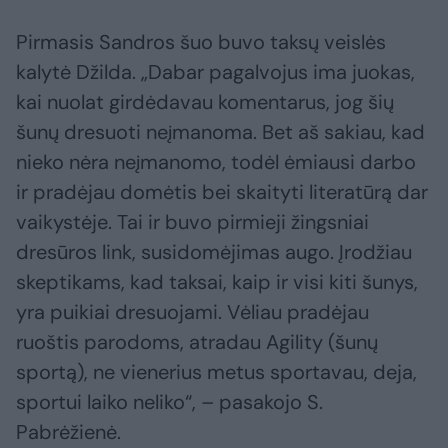
Pirmasis Sandros šuo buvo taksų veislės
kalytė Džilda. „Dabar pagalvojus ima juokas,
kai nuolat girdėdavau komentarus, jog šių
šunų dresuoti neįmanoma. Bet aš sakiau, kad
nieko nėra neįmanomo, todėl ėmiausi darbo
ir pradėjau domėtis bei skaityti literatūrą dar
vaikystėje. Tai ir buvo pirmieji žingsniai
dresūros link, susidomėjimas augo. Įrodžiau
skeptikams, kad taksai, kaip ir visi kiti šunys,
yra puikiai dresuojami. Vėliau pradėjau
ruoštis parodoms, atradau Agility (šunų
sportą), ne vienerius metus sportavau, deja,
sportui laiko neliko“, – pasakojo S.
Pabrėžienė.