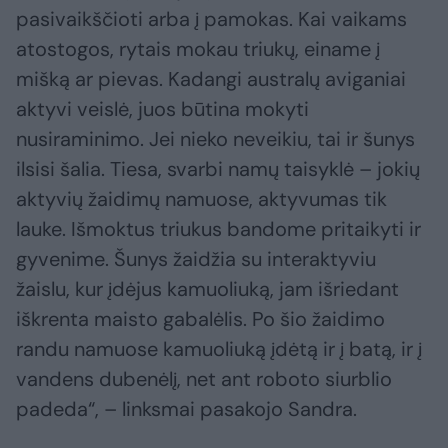
pasivaikščioti arba į pamokas. Kai vaikams
atostogos, rytais mokau triukų, einame į
mišką ar pievas. Kadangi australų aviganiai
aktyvi veislė, juos būtina mokyti
nusiraminimo. Jei nieko neveikiu, tai ir šunys
ilsisi šalia. Tiesa, svarbi namų taisyklė – jokių
aktyvių žaidimų namuose, aktyvumas tik
lauke. Išmoktus triukus bandome pritaikyti ir
gyvenime. Šunys žaidžia su interaktyviu
žaislu, kur įdėjus kamuoliuką, jam išriedant
iškrenta maisto gabalėlis. Po šio žaidimo
randu namuose kamuoliuką įdėtą ir į batą, ir į
vandens dubenėlį, net ant roboto siurblio
padeda“, – linksmai pasakojo Sandra.