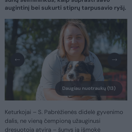
augintinį bei sukurti stiprų tarpusavio ryšį.
Daugiau nuotraukų (13)
Keturkojai – S. Pabrėžienės didelė gyvenimo
dalis, ne vieną čempioną užauginusi
dresuotoja atvira – šunys ją išmokė