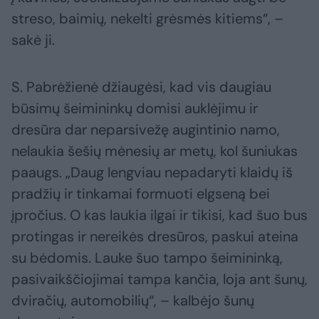
streso, baimių, nekelti grėsmės kitiems“, –
sakė ji.
S. Pabrėžienė džiaugėsi, kad vis daugiau
būsimų šeimininkų domisi auklėjimu ir
dresūra dar neparsivežę augintinio namo,
nelaukia šešių mėnesių ar metų, kol šuniukas
paaugs. „Daug lengviau nepadaryti klaidų iš
pradžių ir tinkamai formuoti elgseną bei
įpročius. O kas laukia ilgai ir tikisi, kad šuo bus
protingas ir nereikės dresūros, paskui ateina
su bėdomis. Lauke šuo tampo šeimininką,
pasivaikščiojimai tampa kančia, loja ant šunų,
dviračių, automobilių“, – kalbėjo šunų