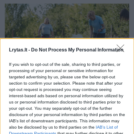
Lrytas.lt -
Do Not Process My Personal Information
If you wish to opt-out of the sale, sharing to third parties, or
processing of your personal or sensitive information for
Daugiau nuotraukų (13)
targeted advertising by us, please use the below opt-out
section to confirm your selection. Please note that after your
opt-out request is processed you may continue seeing
Panevėžietė dresuotoja S. Pabrėžienė: „Žmogus moko
interest-based ads based on personal information utilized by
šunį, šuo – žmogų“.
us or personal information disclosed to third parties prior to
your opt-out. You may separately opt-out of the further
Ž.Večiorkutės/“Jūsų Panevėžys“ nuotr.
disclosure of your personal information by third parties on the
IAB’s list of downstream participants. This information may
Nereikia laukti, kol pagaus
also be disclosed by us to third parties on the
IAB’s List of
Downstream Participants
that may further disclose it to other