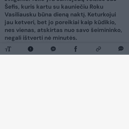
Šefis, kuris kartu su kauniečiu Roku
Vasiliausku būna dieną naktį. Keturkojui
jau ketveri, bet jo poreikiai kaip kūdikio,
nes vienas, atskirtas nuo savo šeimininko,
negali ištverti nė minutės.
Daugiau nuotraukų (10)