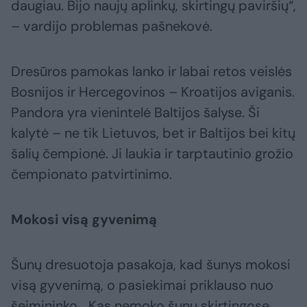
daugiau. Bijo naujų aplinkų, skirtingų paviršių“,
– vardijo problemas pašnekovė.
Dresūros pamokas lanko ir labai retos veislės
Bosnijos ir Hercegovinos – Kroatijos aviganis.
Pandora yra vienintelė Baltijos šalyse. Ši
kalytė – ne tik Lietuvos, bet ir Baltijos bei kitų
šalių čempionė. Ji laukia ir tarptautinio grožio
čempionato patvirtinimo.
Mokosi visą gyvenimą
Šunų dresuotoja pasakoja, kad šunys mokosi
visą gyvenimą, o pasiekimai priklauso nuo
šeimininko. „Kas nemoko šunų skirtingose