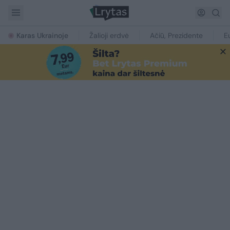
Karas Ukrainoje
Žalioji erdvė
Ačiū, Prezidente
E