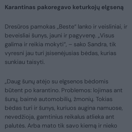
Karantinas pakoregavo keturkojų elgseną
Dresūros pamokas „Beste“ lanko ir veisliniai, ir
beveisliai šunys, jauni ir pagyvenę. „Visus
galima ir reikia mokyti“, – sako Sandra, tik
vyresni jau turi įsisenėjusias bėdas, kurias
sunkiau taisyti.
„Daug šunų atėjo su elgsenos bėdomis
būtent po karantino. Problemos: lojimas ant
šunų, baimė automobilių, žmonių. Tokias
bėdas turi ir šunys, kuriuos augina namuose,
nevedžioja, gamtinius reikalus atlieka ant
palutės. Arba mato tik savo kiemą ir nieko