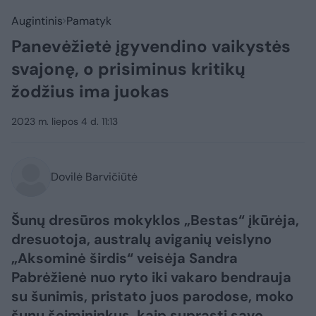
Augintinis
Pamatyk
Panevėžietė įgyvendino vaikystės
svajonę, o prisiminus kritikų
žodžius ima juokas
2023 m. liepos 4 d. 11:13
Dovilė Barvičiūtė
Šunų dresūros mokyklos „Bestas“ įkūrėja,
dresuotoja, australų aviganių veislyno
„Aksominė širdis“ veisėja Sandra
Pabrėžienė nuo ryto iki vakaro bendrauja
su šunimis, pristato juos parodose, moko
šunų šeimininkus, kaip suprasti savo