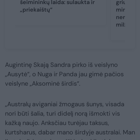
šeimininkų laida: sulaukta ir
griuvėsi
„priekaištų“
mirusiųj
neretai i
milžiniš
Augintinę Skają Sandra pirko iš veislyno
„Ausytė“, o Nuga ir Panda jau gimė pačios
veislyne „Aksominė širdis“.
„Australų aviganiai žmogaus šunys, visada
nori būti šalia, turi didelį norą išmokti vis
kažką naujo. Anksčiau turėjau taksus,
kurtsharus, dabar mano širdyje australai. Man