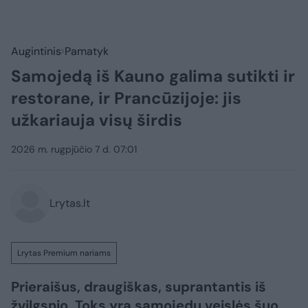
Augintinis
Pamatyk
Samojedą iš Kauno galima sutikti ir
restorane, ir Prancūzijoje: jis
užkariauja visų širdis
2026 m. rugpjūčio 7 d. 07:01
Lrytas.lt
Lrytas Premium nariams
Prieraišus, draugiškas, suprantantis iš
žvilgsnio. Toks yra samojedų veislės šuo