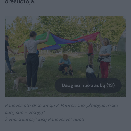
dresuotoja.
Daugiau nuotraukų (13)
Panevėžietė dresuotoja S. Pabrėžienė: „Žmogus moko
šunį, šuo – žmogų“.
Ž.Večiorkutės/“Jūsų Panevėžys“ nuotr.