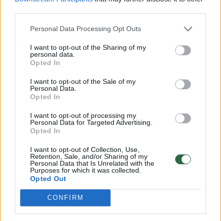
third parties.
S. Pabrėžienė nuolat semiasi žinių, lanko
Personal Data Processing Opt Outs
įvairius seminarus, mokymus, įdomių pratimų
I want to opt-out of the Sharing of my
randa internete, daug jų išmėgina su savo
personal data.
Opted In
šunimis ir tik vėliau su mokiniais. Įgytomis
žiniomis ir praktika dalijasi su kitais, pati
I want to opt-out of the Sale of my
Personal Data.
veda seminarus. Moko veisėjus šuniukų
Opted In
neurologinės stimuliacijos, ankstyvosios
I want to opt-out of processing my
Personal Data for Targeted Advertising.
socializacijos, nes kaip žinia, pratimai duoda
Opted In
naudos tolesniam šuniuko vystymuisi. Yra net
I want to opt-out of Collection, Use,
ir tokių pratimų, kuriuos atliekant, kai
Retention, Sale, and/or Sharing of my
Personal Data that Is Unrelated with the
važiuojama automobiliu, keturkojai gali
Purposes for which it was collected.
Opted Out
išvengti pykinimo ar vėmimo. Be to, kaip ir
CONFIRM
žmones, taip ir šunis ypač teigiamai veikia
masažai. Po nuoširdaus specialistės darbo