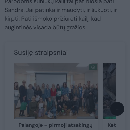
Parodoms šuniukų kailį tai pat ruošia pati
Sandra. Jai patinka ir maudyti, ir šukuoti, ir
kirpti. Pati išmoko prižiūrėti kailį, kad
augintinės visada būtų gražios.
Susiję straipsniai
→
Palangoje – pirmoji atsakingų
Keturkoja