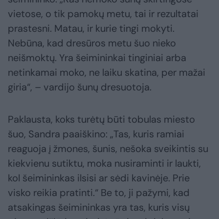
vietose, o tik pamokų metu, tai ir rezultatai
prastesni. Matau, ir kurie tingi mokyti.
Nebūna, kad dresūros metu šuo nieko
neišmoktų. Yra šeimininkai tinginiai arba
netinkamai moko, ne laiku skatina, per mažai
giria“, – vardijo šunų dresuotoja.
Paklausta, koks turėtų būti tobulas miesto
šuo, Sandra paaiškino: „Tas, kuris ramiai
reaguoja į žmones, šunis, nešoka sveikintis su
kiekvienu sutiktu, moka nusiraminti ir laukti,
kol šeimininkas ilsisi ar sėdi kavinėje. Prie
visko reikia pratinti.“ Be to, ji pažymi, kad
atsakingas šeimininkas yra tas, kuris visų