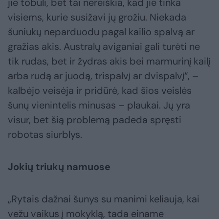
jie tobuli, bet tai nereiškia, kad jie tinka
visiems, kurie susižavi jų grožiu. Niekada
šuniukų neparduodu pagal kailio spalvą ar
gražias akis. Australų aviganiai gali turėti ne
tik rudas, bet ir žydras akis bei marmurinį kailį
arba rudą ar juodą, trispalvį ar dvispalvį“, –
kalbėjo veisėja ir pridūrė, kad šios veislės
šunų vienintelis minusas – plaukai. Jų yra
visur, bet šią problemą padeda spręsti
robotas siurblys.
Jokių triukų namuose
„Rytais dažnai šunys su manimi keliauja, kai
vežu vaikus į mokyklą, tada einame