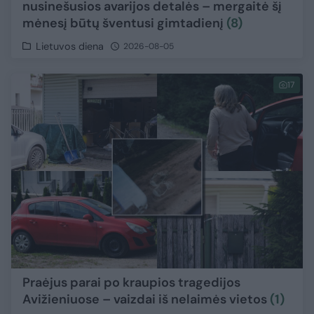
nusinešusios avarijos detalės – mergaitė šį
mėnesį būtų šventusi gimtadienį
(8)
Lietuvos diena
2026-08-05
17
Praėjus parai po kraupios tragedijos
Avižieniuose – vaizdai iš nelaimės vietos
(1)