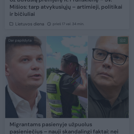
Mišios: tarp atvykusiųjų – artimieji, politikai
ir bičiuliai
Lietuvos diena
prieš 17 val. 34 min.
Dar papildyta
2
Migrantams pasienyje užpuolus
pasieniečius – nauji skandalingi faktai: nei