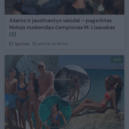
Ašaros ir jaudinantys vaizdai – pagerbtas
Nidoje nuskendęs čempionas M. Lisauskas
(2)
Sportas
prieš 16 val. 43 min.
20