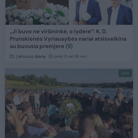
„Ji buvo ne viršininkė, o lyderė“: K. D.
Prunskienės Vyriausybės nariai atsisveikina
su buvusia premjere
(9)
Lietuvos diena
prieš 21 val. 56 min.
56