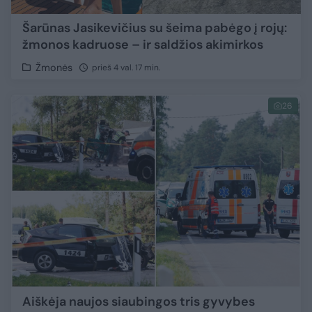
Šarūnas Jasikevičius su šeima pabėgo į rojų:
žmonos kadruose – ir saldžios akimirkos
Žmonės
prieš 4 val. 17 min.
26
Aiškėja naujos siaubingos tris gyvybes