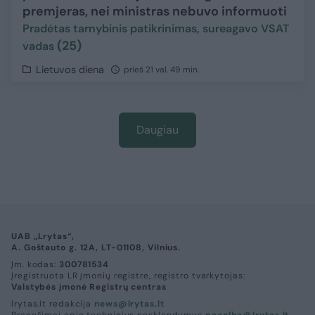
premjeras, nei ministras nebuvo informuoti
Pradėtas tarnybinis patikrinimas, sureagavo VSAT
(25)
vadas
Lietuvos diena
prieš 21 val. 49 min.
Daugiau
UAB „Lrytas“,
A. Goštauto g. 12A, LT-01108, Vilnius.
Įm. kodas:
300781534
Įregistruota LR įmonių registre, registro tvarkytojas:
Valstybės įmonė Registrų centras
lrytas.lt redakcija
news@lrytas.lt