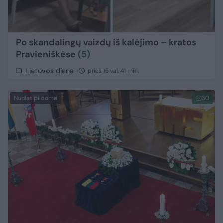
Po skandalingų vaizdų iš kalėjimo – kratos
Pravieniškėse
(5)
Lietuvos diena
prieš 15 val. 41 min.
Nuolat pildoma
30