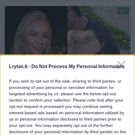
17
Lrytas.lt -
Do Not Process My Personal Information
If you wish to opt-out of the sale, sharing to third parties, or
processing of your personal or sensitive information for
targeted advertising by us, please use the below opt-out
Kristina Meseguer nustebino: parodė naują
section to confirm your selection. Please note that after your
mylimąjį?
(7)
opt-out request is processed you may continue seeing
Žmonės
interest-based ads based on personal information utilized by
prieš 22 val. 2 min.
us or personal information disclosed to third parties prior to
your opt-out. You may separately opt-out of the further
4
disclosure of your personal information by third parties on the