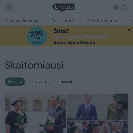
Karas Ukrainoje
Žalioji erdvė
Ačiū, Prezidente
E
Skaitomiausi
Per parą
Per savaitę
Per mėnesį
59