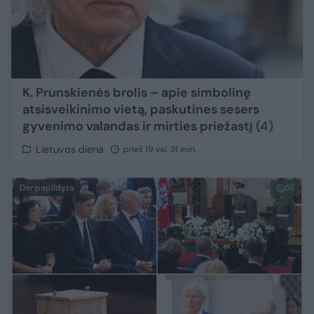
K. Prunskienės brolis – apie simbolinę
atsisveikinimo vietą, paskutines sesers
gyvenimo valandas ir mirties priežastį
(4)
Lietuvos diena
prieš 19 val. 31 min.
Dar papildyta
58