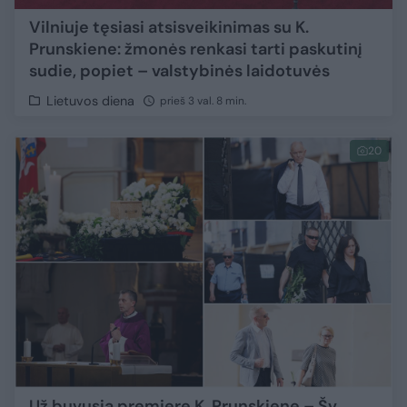
Vilniuje tęsiasi atsisveikinimas su K.
Prunskiene: žmonės renkasi tarti paskutinį
sudie, popiet – valstybinės laidotuvės
Lietuvos diena
prieš 3 val. 8 min.
20
Už buvusią premjerę K. Prunskienę – Šv.