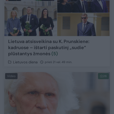
Lietuva atsisveikina su K. Prunskiene:
kadruose – ištarti paskutinį „sudie“
plūstantys žmonės
(5)
Lietuvos diena
prieš 21 val. 49 min.
Video
26