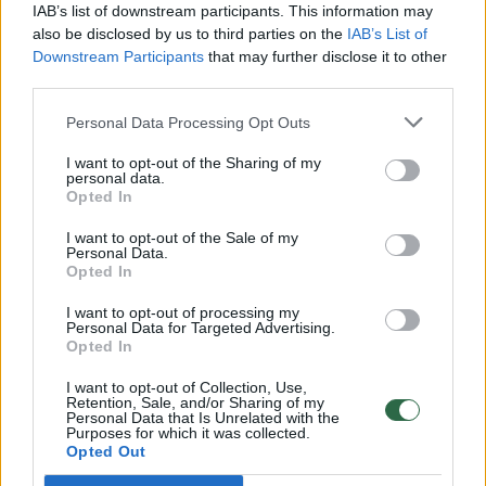
IAB’s list of downstream participants. This information may
also be disclosed by us to third parties on the
IAB’s List of
Downstream Participants
that may further disclose it to other
third parties.
Personal Data Processing Opt Outs
I want to opt-out of the Sharing of my
personal data.
Opted In
I want to opt-out of the Sale of my
Personal Data.
Opted In
Inga Ruginienė apie vaikų paėmimą iš Žlabių
šeimos: „Sprendimas yra priimtas“
(6)
I want to opt-out of processing my
Personal Data for Targeted Advertising.
Gyvenimo būdas
Opted In
prieš 21 val. 34 min.
I want to opt-out of Collection, Use,
Retention, Sale, and/or Sharing of my
15
Personal Data that Is Unrelated with the
Purposes for which it was collected.
Opted Out