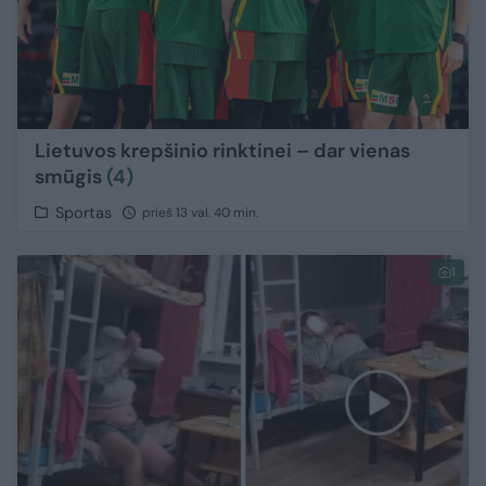
Lietuvos krepšinio rinktinei – dar vienas
smūgis
(4)
Sportas
prieš 13 val. 40 min.
1