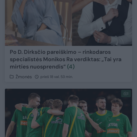
Po D. Dirksčio pareiškimo – rinkodaros
specialistės Monikos Ra verdiktas: „Tai yra
mirties nuosprendis“
(4)
Žmonės
prieš 18 val. 53 min.
1