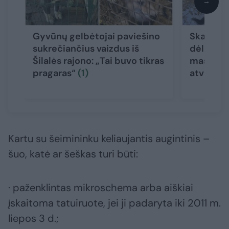
→
Gyvūnų gelbėtojai paviešino
Skambina
sukrečiančius vaizdus iš
dėl naujo
Šilalės rajono: „Tai buvo tikras
masinių 
pragaras“
(1)
atvejų
Kartu su šeimininku keliaujantis augintinis –
šuo, katė ar šeškas turi būti:
· paženklintas mikroschema arba aiškiai
įskaitoma tatuiruote, jei ji padaryta iki 2011 m.
liepos 3 d.;