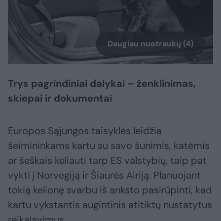
Daugiau nuotraukų (4)
Trys pagrindiniai dalykai – ženklinimas,
skiepai ir dokumentai
Europos Sąjungos taisyklės leidžia
šeimininkams kartu su savo šunimis, katėmis
ar šeškais keliauti tarp ES valstybių, taip pat
vykti į Norvegiją ir Šiaurės Airiją. Planuojant
tokią kelionę svarbu iš anksto pasirūpinti, kad
kartu vykstantis augintinis atitiktų nustatytus
reikalavimus.