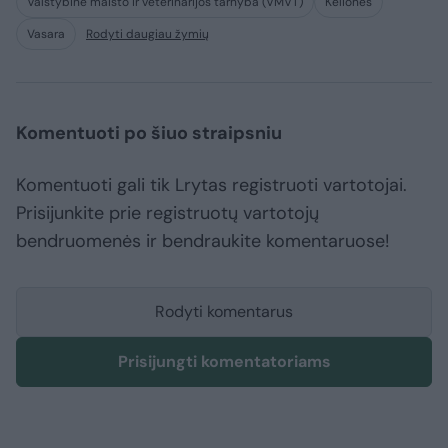
Valstybinė maisto ir veterinarijos tarnyba (VMVT)
Kelionės
Vasara
Rodyti daugiau žymių
Komentuoti po šiuo straipsniu
Komentuoti gali tik Lrytas registruoti vartotojai.
Prisijunkite prie registruotų vartotojų
bendruomenės ir bendraukite komentaruose!
Rodyti komentarus
Prisijungti komentatoriams