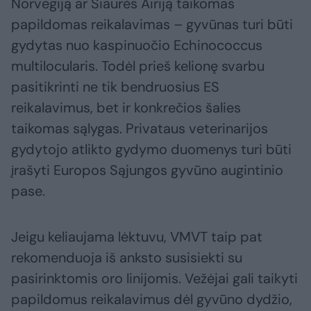
Norvegiją ar Šiaurės Airiją taikomas
papildomas reikalavimas – gyvūnas turi būti
gydytas nuo kaspinuočio Echinococcus
multilocularis. Todėl prieš kelionę svarbu
pasitikrinti ne tik bendruosius ES
reikalavimus, bet ir konkrečios šalies
taikomas sąlygas. Privataus veterinarijos
gydytojo atlikto gydymo duomenys turi būti
įrašyti Europos Sąjungos gyvūno augintinio
pase.
Jeigu keliaujama lėktuvu, VMVT taip pat
rekomenduoja iš anksto susisiekti su
pasirinktomis oro linijomis. Vežėjai gali taikyti
papildomus reikalavimus dėl gyvūno dydžio,