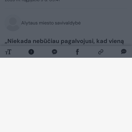
Alytaus miesto savivaldybė
„Niekada nebūčiau pagalvojusi, kad vieną
dieną kirpsiu šuniukus, tačiau šiandien
esu be galo dėkinga už šią galimybę. Galiu
drąsiai pasakyti, kad atradau veiklą, kuri
man teikia daug džiaugsmo, o dirbdama
jaučiuosi laiminga“, – sako dvejus metus
šuniukų kirpėja dirbanti ir kasdien vis
besimokanti alytiškė Marija
Mitalauskienė.