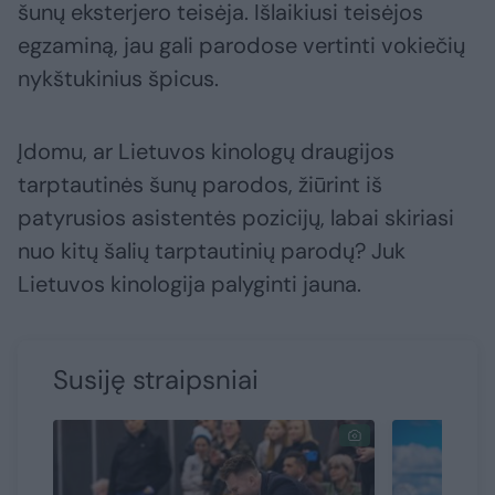
šunų eksterjero teisėja. Išlaikiusi teisėjos
egzaminą, jau gali parodose vertinti vokiečių
nykštukinius špicus.
Įdomu, ar Lietuvos kinologų draugijos
tarptautinės šunų parodos, žiūrint iš
patyrusios asistentės pozicijų, labai skiriasi
nuo kitų šalių tarptautinių parodų? Juk
Lietuvos kinologija palyginti jauna.
Susiję straipsniai