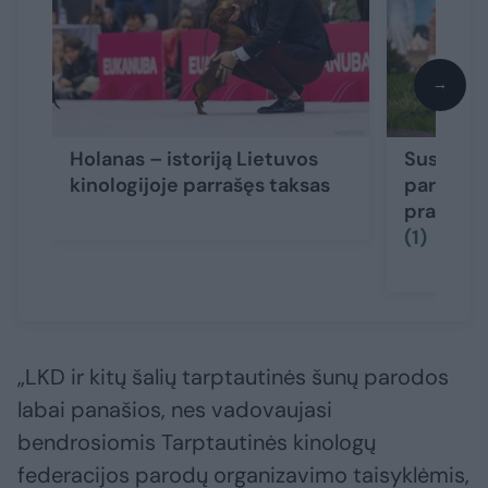
→
Holanas – istoriją Lietuvos
Susipaži
kinologijoje parrašęs taksas
pareigūn
pradėti 
(1)
„LKD ir kitų šalių tarptautinės šunų parodos
labai panašios, nes vadovaujasi
bendrosiomis Tarptautinės kinologų
federacijos parodų organizavimo taisyklėmis,