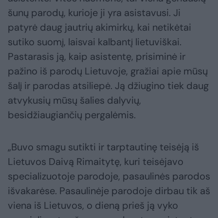
šunų parodų, kurioje ji yra asistavusi. Ji
patyrė daug jautrių akimirkų, kai netikėtai
sutiko suomį, laisvai kalbantį lietuviškai.
Pastarasis ją, kaip asistentę, prisiminė ir
pažino iš parodų Lietuvoje, gražiai apie mūsų
šalį ir parodas atsiliepė. Ją džiugino tiek daug
atvykusių mūsų šalies dalyvių,
besidžiaugiančių pergalėmis.
„Buvo smagu sutikti ir tarptautinę teisėją iš
Lietuvos Daivą Rimaitytę, kuri teisėjavo
specializuotoje parodoje, pasaulinės parodos
išvakarėse. Pasaulinėje parodoje dirbau tik aš
viena iš Lietuvos, o dieną prieš ją vyko