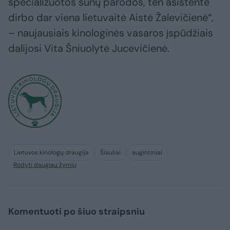
specializuotos šunų parodos, ten asistente
dirbo dar viena lietuvaitė Aistė Žalevičienė“,
– naujausiais kinologinės vasaros įspūdžiais
dalijosi Vita Šniuolytė Jucevičienė.
Lietuvos kinologų draugija
Šiauliai
augintiniai
Rodyti daugiau žymių
Komentuoti po šiuo straipsniu