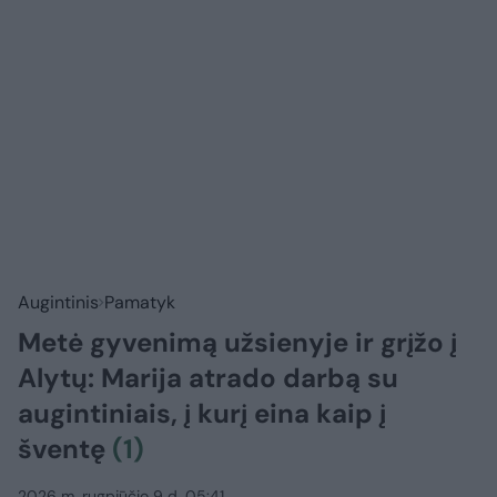
Augintinis
Pamatyk
Metė gyvenimą užsienyje ir grįžo į
Alytų: Marija atrado darbą su
augintiniais, į kurį eina kaip į
šventę
(1)
2026 m. rugpjūčio 9 d. 05:41