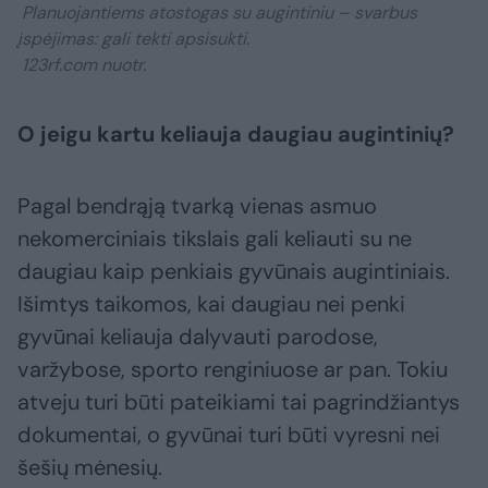
Planuojantiems atostogas su augintiniu – svarbus
įspėjimas: gali tekti apsisukti.
123rf.com nuotr.
O jeigu kartu keliauja daugiau augintinių?
Pagal bendrąją tvarką vienas asmuo
nekomerciniais tikslais gali keliauti su ne
daugiau kaip penkiais gyvūnais augintiniais.
Išimtys taikomos, kai daugiau nei penki
gyvūnai keliauja dalyvauti parodose,
varžybose, sporto renginiuose ar pan. Tokiu
atveju turi būti pateikiami tai pagrindžiantys
dokumentai, o gyvūnai turi būti vyresni nei
šešių mėnesių.