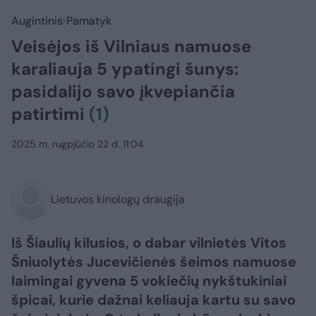
Augintinis
Pamatyk
Veisėjos iš Vilniaus namuose
karaliauja 5 ypatingi šunys:
pasidalijo savo įkvepiančia
patirtimi
(1)
2025 m. rugpjūčio 22 d. 11:04
Lietuvos kinologų draugija
Iš Šiaulių kilusios, o dabar vilnietės Vitos
Šniuolytės Jucevičienės šeimos namuose
laimingai gyvena 5 vokiečių nykštukiniai
špicai, kurie dažnai keliauja kartu su savo