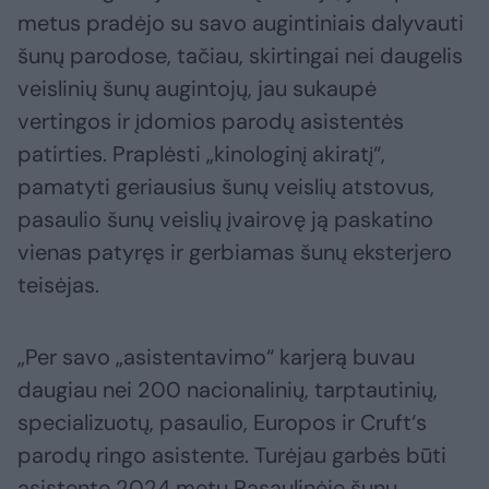
metus pradėjo su savo augintiniais dalyvauti
šunų parodose, tačiau, skirtingai nei daugelis
veislinių šunų augintojų, jau sukaupė
vertingos ir įdomios parodų asistentės
patirties. Praplėsti „kinologinį akiratį“,
pamatyti geriausius šunų veislių atstovus,
pasaulio šunų veislių įvairovę ją paskatino
vienas patyręs ir gerbiamas šunų eksterjero
teisėjas.
„Per savo „asistentavimo“ karjerą buvau
daugiau nei 200 nacionalinių, tarptautinių,
specializuotų, pasaulio, Europos ir Cruft‘s
parodų ringo asistente. Turėjau garbės būti
asistente 2024 metų Pasaulinėje šunų