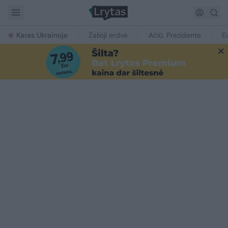
Karas Ukrainoje
Žalioji erdvė
Ačiū, Prezidente
E