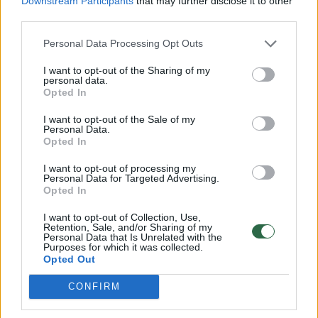
Downstream Participants
that may further disclose it to other
third parties.
Personal Data Processing Opt Outs
I want to opt-out of the Sharing of my
Augintinis
Priežiūra
personal data.
Opted In
Planuojantiems atostogas su
augintiniu – svarbus įspėjimas: gali
I want to opt-out of the Sale of my
Personal Data.
tekti apsisukti
Opted In
I want to opt-out of processing my
2026 m. rugpjūčio 9 d. 13:21
Personal Data for Targeted Advertising.
Opted In
I want to opt-out of Collection, Use,
Retention, Sale, and/or Sharing of my
Valstybinė maisto ir veterinarijos tarnyba
Personal Data that Is Unrelated with the
Purposes for which it was collected.
Opted Out
Nors vasara artėja į pabaigą, rugpjūtį
CONFIRM
kelionių tempas nemažėja – daugelis
atostogoms renkasi paskutinį vasaros