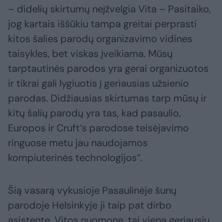
– didelių skirtumų neįžvelgia Vita – Pasitaiko,
jog kartais iššūkiu tampa greitai perprasti
kitos šalies parodų organizavimo vidines
taisykles, bet viskas įveikiama. Mūsų
tarptautinės parodos yra gerai organizuotos
ir tikrai gali lygiuotis į geriausias užsienio
parodas. Didžiausias skirtumas tarp mūsų ir
kitų šalių parodų yra tas, kad pasaulio,
Europos ir Cruft‘s parodose teisėjavimo
ringuose metu jau naudojamos
kompiuterinės technologijos“.
Šią vasarą vykusioje Pasaulinėje šunų
parodoje Helsinkyje ji taip pat dirbo
asistente. Vitos nuomone, tai viena geriausių