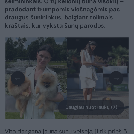
šeimininkais. O tų kelionių būna visokių –
pradedant trumpomis viešnagėmis pas
draugus šunininkus, baigiant tolimais
kraštais, kur vyksta šunų parodos.
Daugiau nuotraukų (7)
Vita dar gana jauna šunų veisėja, ji tik prieš 5