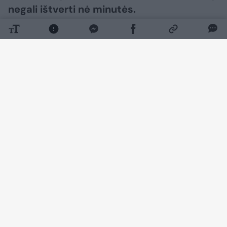
negali ištverti nė minutės.
Daugiau nuotraukų (10)
Kaune įsikūrusio restorano „Sija“ vadovas
R.Vasiliauskas neseniai savo baltapūkį
augintinį pasiėmė ir vykdamas į Prancūziją,