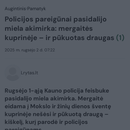
Augintinis
Pamatyk
Policijos pareigūnai pasidalijo
miela akimirka: mergaitės
kuprinėje – ir pūkuotas draugas
(1)
2025 m. rugsėjo 2 d. 07:22
Lrytas.lt
Rugsėjo 1-ąją Kauno policija feisbuke
pasidalijo miela akimirka. Mergaitė
eidama į Mokslo ir žinių dienos šventę
kuprinėje nešėsi ir pūkuotą draugą –
kiškelį, kurį parodė ir policijos
pareigūnams.