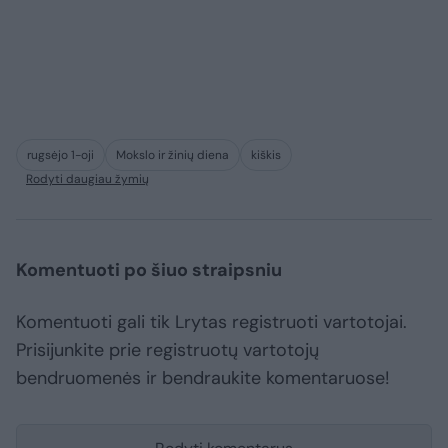
rugsėjo 1-oji
Mokslo ir žinių diena
kiškis
Rodyti daugiau žymių
Komentuoti po šiuo straipsniu
Komentuoti gali tik Lrytas registruoti vartotojai.
Prisijunkite prie registruotų vartotojų
bendruomenės ir bendraukite komentaruose!