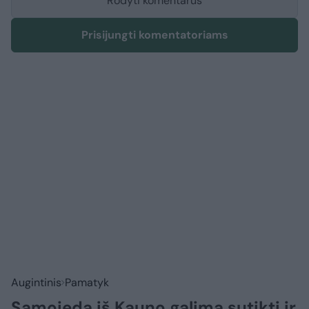
Rodyti komentarus
Prisijungti komentatoriams
Augintinis
Pamatyk
Samojedą iš Kauno galima sutikti ir