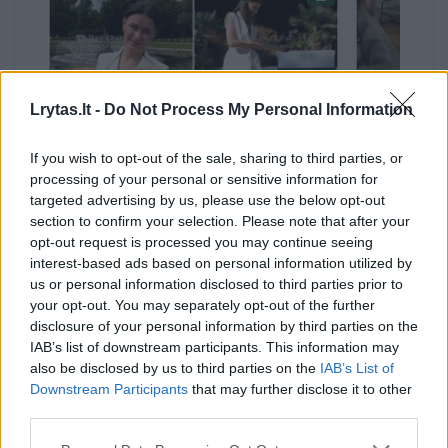
Lrytas.lt -
Do Not Process My Personal Information
→
If you wish to opt-out of the sale, sharing to third parties, or
processing of your personal or sensitive information for
Veisėjos iš Vilniaus namuose
Plinta va
targeted advertising by us, please use the below opt-out
karaliauja 5 ypatingi šunys:
bet drąs
section to confirm your selection. Please note that after your
pasidalijo savo įkvepiančia
namus n
opt-out request is processed you may continue seeing
interest-based ads based on personal information utilized by
patirtimi
(1)
us or personal information disclosed to third parties prior to
your opt-out. You may separately opt-out of the further
disclosure of your personal information by third parties on the
IAB’s list of downstream participants. This information may
also be disclosed by us to third parties on the
IAB’s List of
Downstream Participants
that may further disclose it to other
Policijos pareigūnai tiek konkrečią mergaitę,
third parties.
tiek ir kitus moksleivius ragina ir skatina su