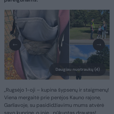
Daugiau nuotraukų (4)
„Rugsėjo 1-oji – kupina šypsenų ir staigmenų!
Viena mergaitė prie perėjos Kauno rajone,
Garliavoje, su pasididžiavimu mums atvėrė
savo kuprinę, o joje… pūkuotas draugas!