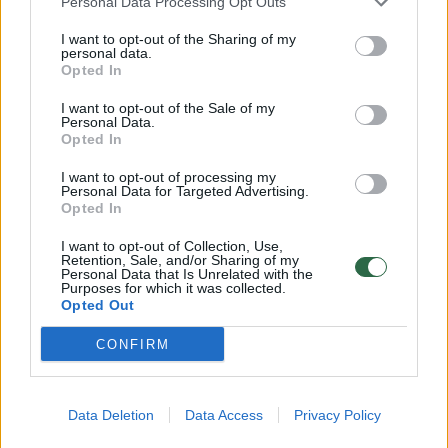
Personal Data Processing Opt Outs
gyvūnais elgtis atsakingai.
I want to opt-out of the Sharing of my
personal data.
Lietuvos policija, siekdama užtikrinti vaikų
Opted In
saugumą ir sumažinti mokslo metų pradžios
I want to opt-out of the Sale of my
Personal Data.
jaudulį, kartu su visuomeninėmis
Opted In
organizacijomis ir socialiniais partneriais
I want to opt-out of processing my
pradėjo tradicinę ilgametę prevencinę akciją
Personal Data for Targeted Advertising.
Opted In
„Rugsėjis: visi kelyje – visi atsakingi“.
I want to opt-out of Collection, Use,
Retention, Sale, and/or Sharing of my
Personal Data that Is Unrelated with the
Purposes for which it was collected.
Opted Out
CONFIRM
Data Deletion
Data Access
Privacy Policy