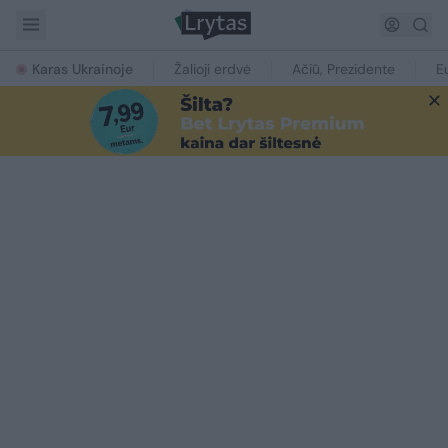
Karas Ukrainoje
Žalioji erdvė
Ačiū, Prezidente
E