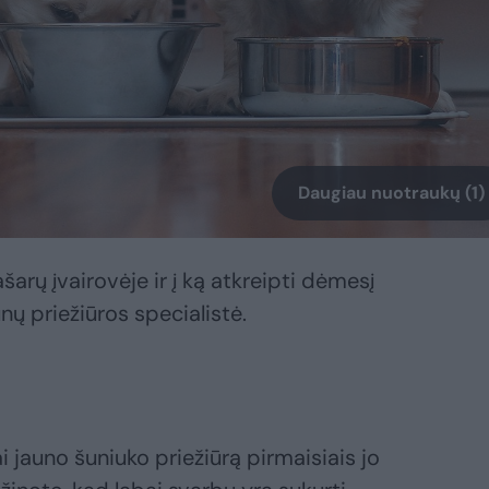
Daugiau nuotraukų (1)
šarų įvairovėje ir į ką atkreipti dėmesį
nų priežiūros specialistė.
i jauno šuniuko priežiūrą pirmaisiais jo