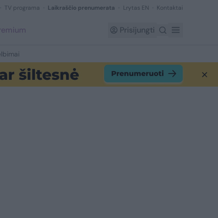
TV programa
Laikraščio prenumerata
Lrytas EN
Kontaktai
Premium
Prisijungti
lbimai