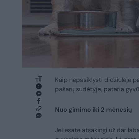
Kaip nepasiklysti didžiulėje pa
pašarų sudėtyje, pataria gyvū
Nuo gimimo iki 2 mėnesių
Jei esate atsakingi už dar laba