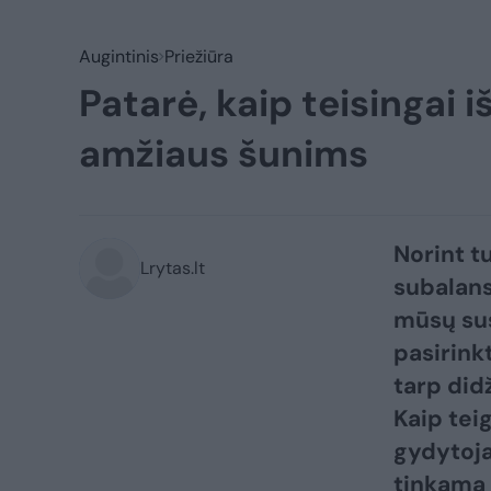
Augintinis
Priežiūra
Patarė, kaip teisingai i
amžiaus šunims
Norint tu
Lrytas.lt
subalans
mūsų sus
pasirinkt
tarp did
Kaip tei
gydytoja
tinkama 