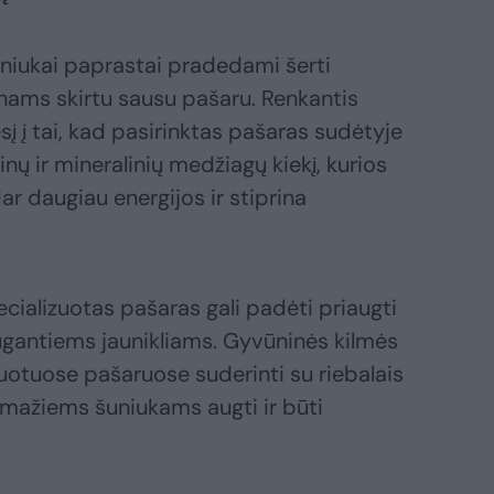
niukai paprastai pradedami šerti
nams skirtu sausu pašaru. Renkantis
į į tai, kad pasirinktas pašaras sudėtyje
nų ir mineralinių medžiagų kiekį, kurios
r daugiau energijos ir stiprina
cializuotas pašaras gali padėti priaugti
augantiems jaunikliams. Gyvūninės kilmės
uotuose pašaruose suderinti su riebalais
s mažiems šuniukams augti ir būti