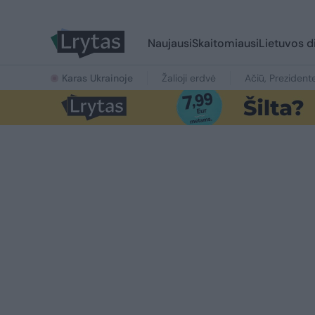
Naujausi
Skaitomiausi
Lietuvos d
Karas Ukrainoje
Žalioji erdvė
Ačiū, Prezident