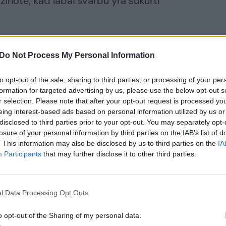
žinote, kad labai svarbu yra sukurti
žiaus šuniukams reikalinga speciali
Do Not Process My Personal Information
tybos į maitinimąsi kietu maistu yra
mas šuniukų nujunkymu. Jis paprastai
to opt-out of the sale, sharing to third parties, or processing of your per
formation for targeted advertising by us, please use the below opt-out s
avaičių amžiaus. Tuomet šuniuką po
r selection. Please note that after your opt-out request is processed y
usu pašaru.
eing interest-based ads based on personal information utilized by us or
disclosed to third parties prior to your opt-out. You may separately opt-
losure of your personal information by third parties on the IAB’s list of
ilti šiltu vandeniu ir leisti išbrinkti. Taip
. This information may also be disclosed by us to third parties on the
IA
Participants
that may further disclose it to other third parties.
skonis ir kvapas, o šuniukui lengviau
l Data Processing Opt Outs
Super Premium“ specializuotas pašaras
o opt-out of the Sharing of my personal data.
 yra pritaikytas šerti ir žindančias