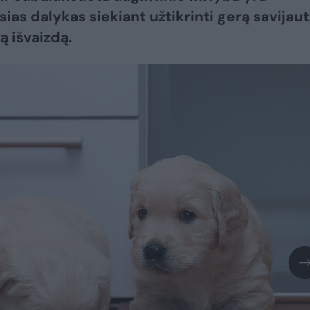
sias dalykas siekiant užtikrinti gerą savijau
ą išvaizdą.