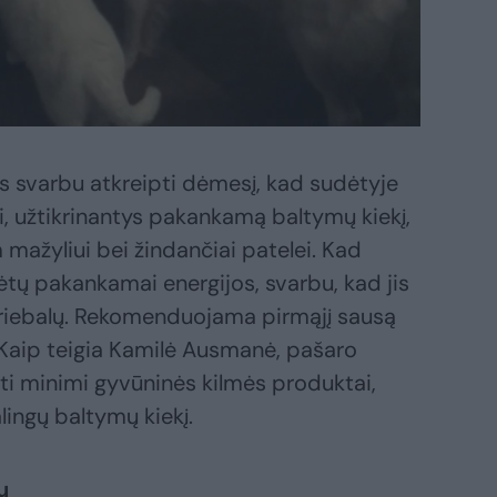
 svarbu atkreipti dėmesį, kad sudėtyje
i, užtikrinantys pakankamą baltymų kiekį,
 mažyliui bei žindančiai patelei. Kad
rėtų pakankamai energijos, svarbu, kad jis
riebalų. Rekomenduojama pirmąjį sausą
. Kaip teigia Kamilė Ausmanė, pašaro
ti minimi gyvūninės kilmės produktai,
alingų baltymų kiekį.
ų