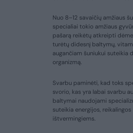
Nuo 8–12 savaičių amžiaus šu
specialiai tokio amžiaus gyvū
pašarą reikėtų atkreipti dėmes
turėtų didesnį baltymų, vitami
augančiam šuniukui suteikia da
organizmą.
Svarbu paminėti, kad toks spe
svorio, kas yra labai svarbu 
baltymai naudojami specializ
suteikia energijos, reikalingo
ištvermingiems.