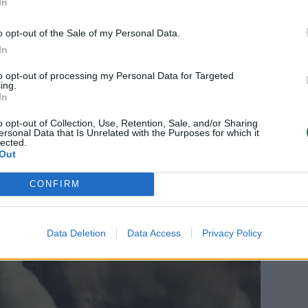
In
šeimininkams, nes nereikia ieškoti atskiro
o opt-out of the Sale of my Personal Data.
o visas reikalingas maistines ir mineralines
In
 vieno pašaro.
to opt-out of processing my Personal Data for Targeted
ing.
In
ikaisi dietos ir šuns maistas gardus
o opt-out of Collection, Use, Retention, Sale, and/or Sharing
ersonal Data that Is Unrelated with the Purposes for which it
lected.
Out
CONFIRM
Data Deletion
Data Access
Privacy Policy