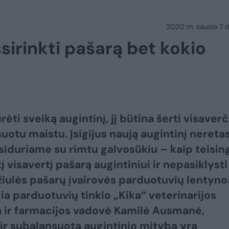
2020 m. sausio 7 d.
šsirinkti pašarą bet kokio
rėti sveiką augintinį, jį būtina šerti visaverč
uotu maistu. Įsigijus naują augintinį neretas
iduriame su rimtu galvosūkiu – kaip teisin
į visavertį pašarą augintiniui ir nepasiklysti
žiulės pašarų įvairovės parduotuvių lentyno
gia parduotuvių tinklo „Kika“ veterinarijos
 ir farmacijos vadovė Kamilė Ausmanė,
ir subalansuota augintinio mityba yra