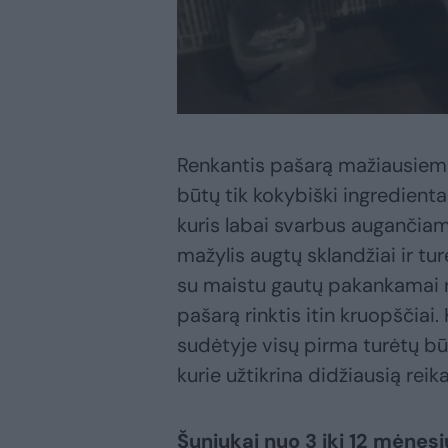
Renkantis pašarą mažiausiems
būtų tik kokybiški ingredienta
kuris labai svarbus augančiam
mažylis augtų sklandžiai ir tu
su maistu gautų pakankamai 
pašarą rinktis itin kruopščiai
sudėtyje visų pirma turėtų bū
kurie užtikrina didžiausią reik
Šuniukai nuo 3 iki 12 mėnesi