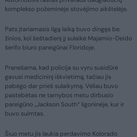
komplekso požeminėje stovėjimo aikštelėje.
Pats įtariamasis ilgą laiką buvo dingęs be
žinios, kol šeštadienį jį sulaikė Majamio-Deido
šerifo biuro pareigūnai Floridoje.
Pranešama, kad policija su vyru susidūrė
gavusi medicininį iškvietimą, tačiau jis
pabėgo dar prieš sulaikymą. Vėliau buvo
pastebėtas ne tarnybos metu dirbusio
pareigūno „Jackson South“ ligoninėje, kur ir
buvo suimtas.
Šiuo metu jis laukia perdavimo Kolorado