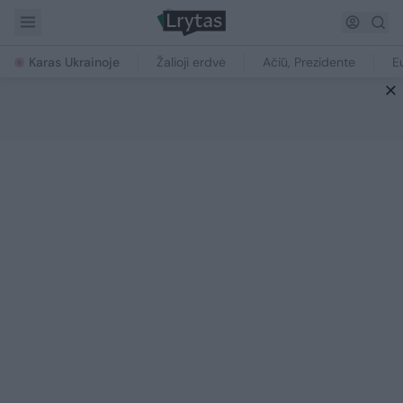
Karas Ukrainoje
Žalioji erdvė
Ačiū, Prezidente
E