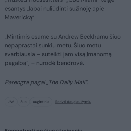
esantys „labai nuliūdinti sužinoję apie
Mavericką“.
„Mintimis esame su Andrew Beckhamu šiuo
nepaprastai sunkiu metu. Šiuo metu
svarbiausia – suteikti jam visą įmanomą
pagalbą“, – nurodė bendrovė.
Parengta pagal „The Daily Mail“.
JAV
Šuo
augintinis
Rodyti daugiau žymių
Komentuoti po šiuo straipsniu