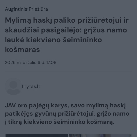
Augintinis
Priežiūra
Mylimą haskį paliko prižiūrėtojui ir
skaudžiai pasigailėjo: grįžus namo
laukė kiekvieno šeimininko
košmaras
2026 m. birželio 6 d. 17:08
Lrytas.lt
JAV oro pajėgų karys, savo mylimą haskį
patikėjęs gyvūnų prižiūrėtojui, grįžo namo
į tikrą kiekvieno šeimininko košmarą.