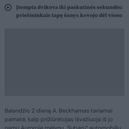
Įtempta dvikova iki paskutinės sekundės:
priešininkais tapę šunys kovojo dėl vieno
Balandžio 2 dieną A. Beckhamas tariamai
pamatė, kaip prižiūrėtojas išvažiuoja iš jo
namų Auroroje mėlynu „Subaru“ automobiliu