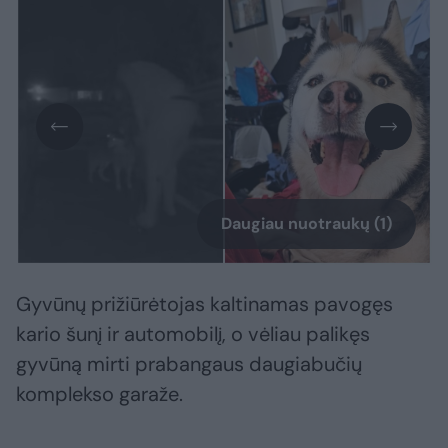
Daugiau nuotraukų (1)
Gyvūnų prižiūrėtojas kaltinamas pavogęs
kario šunį ir automobilį, o vėliau palikęs
gyvūną mirti prabangaus daugiabučių
komplekso garaže.