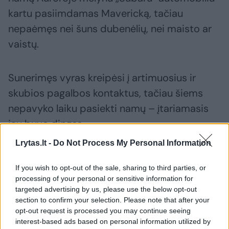
kartu pasiimdamas Mavericką, tačiau
nepaėmęs nei šuns dubenėlių, nei maisto ar
vaistų.
Sunerimęs vyras kreipėsi į artimuosius ir
skubios pagalbos kontaktus, tačiau šiems
nepavyko laiku pasiekti namų – įtariamasis
jau buvo dingęs.
Lrytas.lt -
Do Not Process My Personal Information
Į namus A. Beckhamas grįžo balandžio 22
If you wish to opt-out of the sale, sharing to third parties, or
dieną ir iš karto pradėjo dingusio šuns
processing of your personal or sensitive information for
paieškas. Tuo metu jis jau buvo pranešęs
targeted advertising by us, please use the below opt-out
section to confirm your selection. Please note that after your
apie pavogtą automobilį ir augintinį.
opt-out request is processed you may continue seeing
interest-based ads based on personal information utilized by