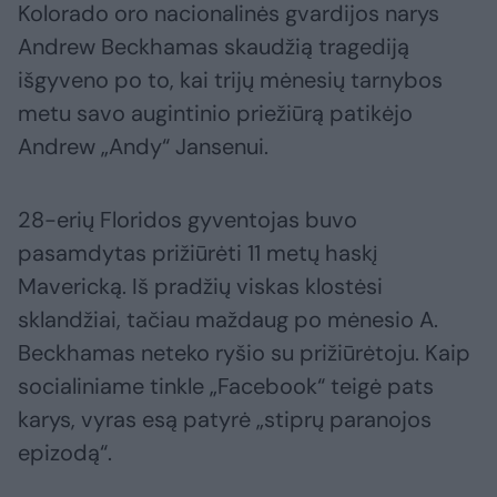
Kolorado oro nacionalinės gvardijos narys
Andrew Beckhamas skaudžią tragediją
išgyveno po to, kai trijų mėnesių tarnybos
metu savo augintinio priežiūrą patikėjo
Andrew „Andy“ Jansenui.
28-erių Floridos gyventojas buvo
pasamdytas prižiūrėti 11 metų haskį
Mavericką. Iš pradžių viskas klostėsi
sklandžiai, tačiau maždaug po mėnesio A.
Beckhamas neteko ryšio su prižiūrėtoju. Kaip
socialiniame tinkle „Facebook“ teigė pats
karys, vyras esą patyrė „stiprų paranojos
epizodą“.