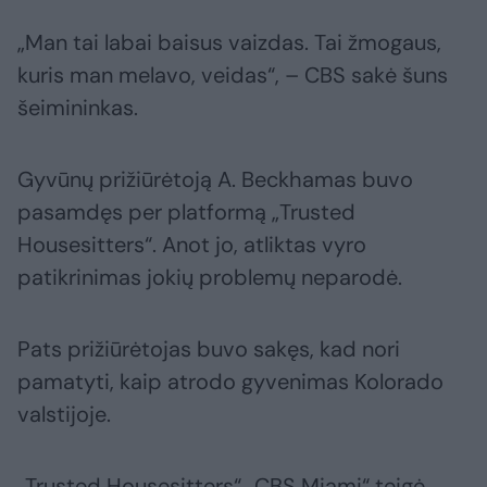
„Man tai labai baisus vaizdas. Tai žmogaus,
kuris man melavo, veidas“, – CBS sakė šuns
šeimininkas.
Gyvūnų prižiūrėtoją A. Beckhamas buvo
pasamdęs per platformą „Trusted
Housesitters“. Anot jo, atliktas vyro
patikrinimas jokių problemų neparodė.
Pats prižiūrėtojas buvo sakęs, kad nori
pamatyti, kaip atrodo gyvenimas Kolorado
valstijoje.
„Trusted Housesitters“ „CBS Miami“ teigė