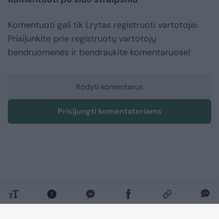
Komentuoti gali tik Lrytas registruoti vartotojai.
Prisijunkite prie registruotų vartotojų
bendruomenės ir bendraukite komentaruose!
Rodyti komentarus
Prisijungti komentatoriams