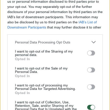
us or personal information disclosed to third parties prior to
Tačiau vos po kelių dienų jį pasiekė siaubinga
your opt-out. You may separately opt-out of the further
žinia – gegužės 2-ąją Maverickas buvo rastas
disclosure of your personal information by third parties on the
IAB’s list of downstream participants. This information may
negyvas dingusiame automobilyje.
also be disclosed by us to third parties on the
IAB’s List of
Downstream Participants
that may further disclose it to other
third parties.
Susiję straipsniai
Personal Data Processing Opt Outs
I want to opt-out of the Sharing of my
personal data.
Opted In
I want to opt-out of the Sale of my
Personal Data.
Opted In
→
I want to opt-out of processing my
Personal Data for Targeted Advertising.
Opted In
Sukrečiantis radinys
Į 6 m gyl
I want to opt-out of Collection, Use,
Retention, Sale, and/or Sharing of my
plastikiniame maiše pakelėje:
po žeme 
Personal Data that Is Unrelated with the