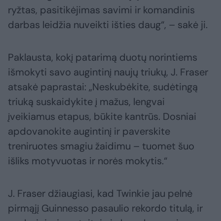
ryžtas, pasitikėjimas savimi ir komandinis
darbas leidžia nuveikti išties daug“, – sakė ji.
Paklausta, kokį patarimą duotų norintiems
išmokyti savo augintinį naujų triukų, J. Fraser
atsakė paprastai: „Neskubėkite, sudėtingą
triuką suskaidykite į mažus, lengvai
įveikiamus etapus, būkite kantrūs. Dosniai
apdovanokite augintinį ir paverskite
treniruotes smagiu žaidimu – tuomet šuo
išliks motyvuotas ir norės mokytis.“
J. Fraser džiaugiasi, kad Twinkie jau pelnė
pirmąjį Guinnesso pasaulio rekordo titulą, ir