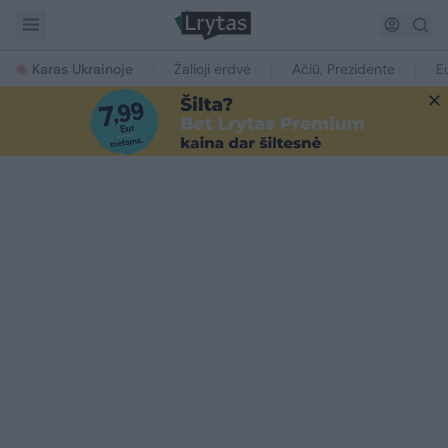
Karas Ukrainoje
Žalioji erdvė
Ačiū, Prezidente
E