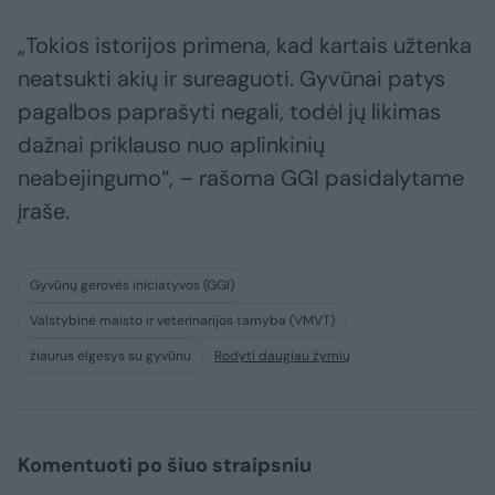
„Tokios istorijos primena, kad kartais užtenka
neatsukti akių ir sureaguoti. Gyvūnai patys
pagalbos paprašyti negali, todėl jų likimas
dažnai priklauso nuo aplinkinių
neabejingumo“, – rašoma GGI pasidalytame
įraše.
Gyvūnų gerovės iniciatyvos (GGI)
Valstybinė maisto ir veterinarijos tarnyba (VMVT)
žiaurus elgesys su gyvūnu
Rodyti daugiau žymių
Komentuoti po šiuo straipsniu