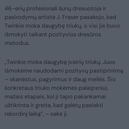
46-erių profesionali šunų dresuotoja ir
pasirodymų artistė J. Fraser pasakojo, kad
Twinkie moka daugybę triukų, o visi jie buvo
išmokyti taikant pozityvios dresūros
metodus.
„Twinkie moka daugybę įvairių triukų. Juos
išmokėme naudodami pozityvų pastiprinimą
– skanėstus, pagyrimus ir daug meilės. Šio
konkretaus triuko mokėmės palaipsniui,
mažais etapais, kol ji tapo pakankamai
užtikrinta ir greita, kad galėtų pasiekti
rekordinį laiką“, – sakė ji.