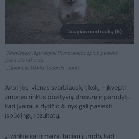
Daugiau nuotraukų (6)
Televizijoje išgarsėjusi Pomeranijos špicė pasiekė
pasaulio rekordą.
„Guinness World Records“ nuotr.
Anot jos, vienas svarbiausių tikslų – įkvėpti
žmones rinktis pozityvią dresūrą ir parodyti,
kad įvairaus dydžio šunys gali pasiekti
įspūdingų rezultatų.
„Twinkie gal ir maža, tačiau ji įrodo, kad