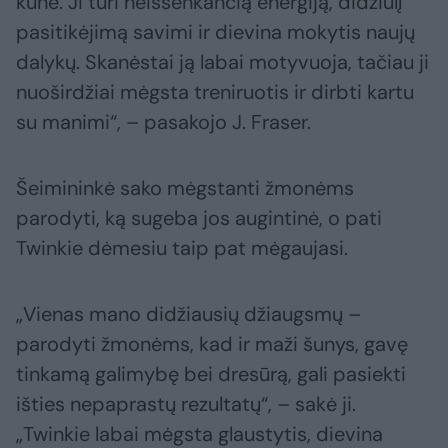
kūne. Ji turi neišsenkančią energiją, didžiulį
pasitikėjimą savimi ir dievina mokytis naujų
dalykų. Skanėstai ją labai motyvuoja, tačiau ji
nuoširdžiai mėgsta treniruotis ir dirbti kartu
su manimi“, – pasakojo J. Fraser.
Šeimininkė sako mėgstanti žmonėms
parodyti, ką sugeba jos augintinė, o pati
Twinkie dėmesiu taip pat mėgaujasi.
„Vienas mano didžiausių džiaugsmų –
parodyti žmonėms, kad ir maži šunys, gavę
tinkamą galimybę bei dresūrą, gali pasiekti
išties nepaprastų rezultatų“, – sakė ji.
„Twinkie labai mėgsta glaustytis, dievina