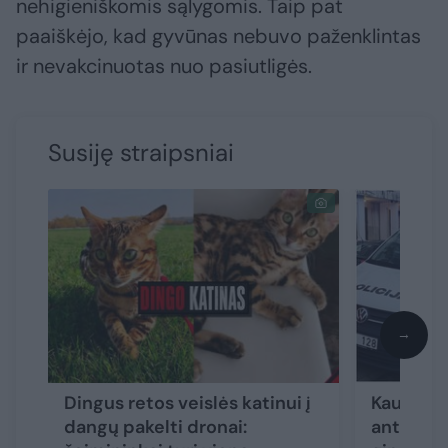
nehigieniškomis sąlygomis. Taip pat
paaiškėjo, kad gyvūnas nebuvo paženklintas
ir nevakcinuotas nuo pasiutligės.
Susiję straipsniai
→
Dingus retos veislės katinui į
Kaune ais
dangų pakelti dronai:
ant palan