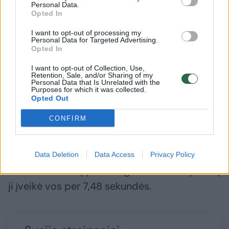
Personal Data.
Got Talent“, kurį jiems skyrė laidos vedėjas
Opted In
Terry Crews.
I want to opt-out of processing my
Personal Data for Targeted Advertising.
Opted In
Tačiau Twinkie įrodė, kad norint patekti į
I want to opt-out of Collection, Use,
Guinnesso rekordų knygą visai nebūtina
Retention, Sale, and/or Sharing of my
Personal Data that Is Unrelated with the
dalyvauti didžiuliame televizijos projekte –
Purposes for which it was collected.
Opted Out
rekordą galima pasiekti ir savo namų kieme.
CONFIRM
Kartu su savo šeimininke Jennifer Fraser iš
Kanados kalytė pasiekė rekordą greičiausiai
Data Deletion
Data Access
Privacy Policy
atlikusi 10 šuolių per žmogaus rankas. Šį iššūkį
ji įveikė vos per 7,48 sekundės.