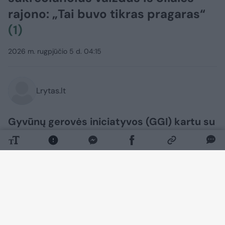
rajono: „Tai buvo tikras pragaras“
(1)
2026 m. rugpjūčio 5 d. 04:15
Lrytas.lt
Gyvūnų gerovės iniciatyvos (GGI) kartu su
prieglauda „Plungės priglaustukai“
paviešino, jų teigimu, vieną skaudžiausių
pastarojo meto gyvūnų nepriežiūros
atvejų Lietuvoje. Organizacijos teigia, kad
Šilalės rajone aptikti šunys daugelį metų
buvo laikomi antisanitarinėmis sąlygomis,
o dėl susidariusios situacijos kaltina ne tik