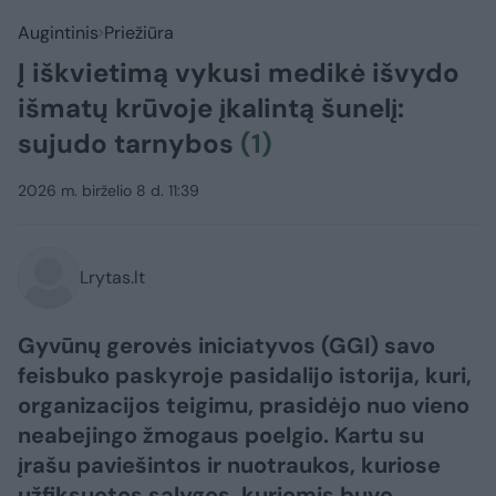
Augintinis
Priežiūra
Į iškvietimą vykusi medikė išvydo
išmatų krūvoje įkalintą šunelį:
sujudo tarnybos
(1)
2026 m. birželio 8 d. 11:39
Lrytas.lt
Gyvūnų gerovės iniciatyvos (GGI) savo
feisbuko paskyroje pasidalijo istorija, kuri,
organizacijos teigimu, prasidėjo nuo vieno
neabejingo žmogaus poelgio. Kartu su
įrašu paviešintos ir nuotraukos, kuriose
užfiksuotos sąlygos, kuriomis buvo