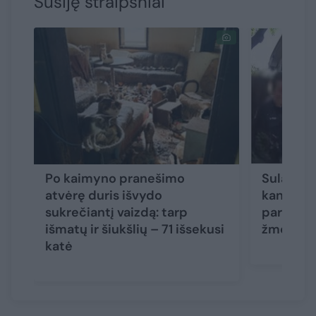
Susiję straipsniai
Po kaimyno pranešimo
Sulaikyt
atvėrę duris išvydo
kankinto
sukrečiantį vaizdą: tarp
pareigūn
išmatų ir šiukšlių – 71 išsekusi
žmonės p
katė