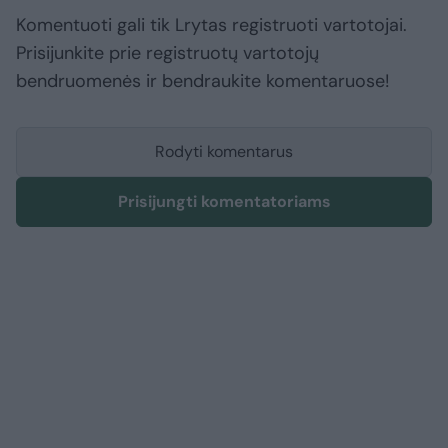
Komentuoti gali tik Lrytas registruoti vartotojai.
Prisijunkite prie registruotų vartotojų
bendruomenės ir bendraukite komentaruose!
Rodyti komentarus
Prisijungti komentatoriams