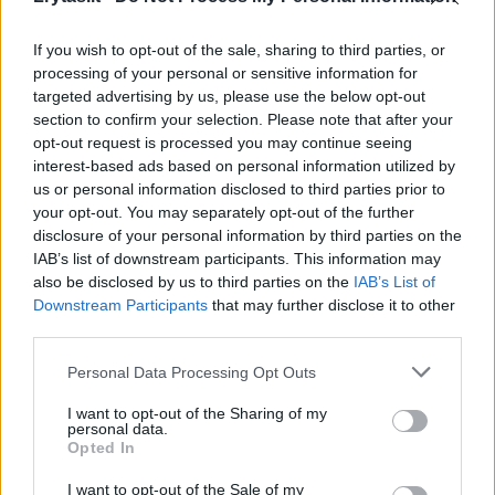
If you wish to opt-out of the sale, sharing to third parties, or
processing of your personal or sensitive information for
targeted advertising by us, please use the below opt-out
section to confirm your selection. Please note that after your
opt-out request is processed you may continue seeing
interest-based ads based on personal information utilized by
us or personal information disclosed to third parties prior to
your opt-out. You may separately opt-out of the further
disclosure of your personal information by third parties on the
IAB’s list of downstream participants. This information may
also be disclosed by us to third parties on the
IAB’s List of
Daugiau nuotraukų (6)
Downstream Participants
that may further disclose it to other
third parties.
Personal Data Processing Opt Outs
Twinkie yra šunų šokių trupės „Acro Canine
I want to opt-out of the Sharing of my
Crew“ narė. Ši komanda neseniai sulaukė
personal data.
Opted In
vadinamojo auksinio mygtuko („Golden
Buzzer“) populiariame talentų šou „America's
I want to opt-out of the Sale of my