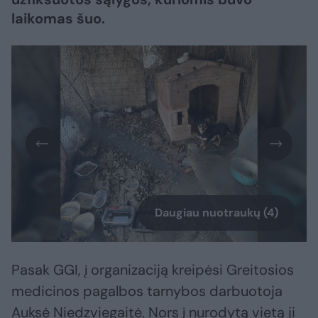
laikomas šuo.
Daugiau nuotraukų (4)
Pasak GGI, į organizaciją kreipėsi Greitosios
medicinos pagalbos tarnybos darbuotoja
Auksė Niedzviegaitė. Nors į nurodytą vietą ji