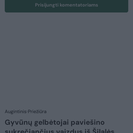
Prisijungti komentatoriams
Augintinis
Priežiūra
Gyvūnų gelbėtojai paviešino
sukrečiančius vaizdus iš Šilalės