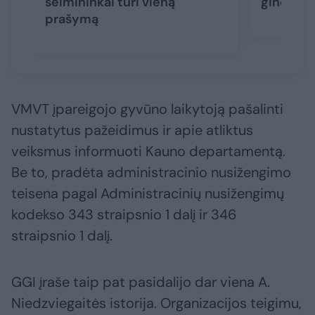
šeimininkai turi vieną
ginčas p
prašymą
VMVT įpareigojo gyvūno laikytoją pašalinti
nustatytus pažeidimus ir apie atliktus
veiksmus informuoti Kauno departamentą.
Be to, pradėta administracinio nusižengimo
teisena pagal Administracinių nusižengimų
kodekso 343 straipsnio 1 dalį ir 346
straipsnio 1 dalį.
GGI įraše taip pat pasidalijo dar viena A.
Niedzviegaitės istorija. Organizacijos teigimu,