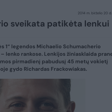
2014 m. birželio 20 d.
o sveikata patikėta lenkui
ės 1“ legendos Michaelio Schumacherio
 – lenko rankose. Lenkijos žiniasklaida pran
omos pirmadienį pabudusį 45 metų vokietį
joje gydo Richardas Frackowiakas.