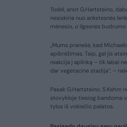
Todėl, anot G.Hartsteino, da
nesiskiria nuo ankstesnės lenk
mėnesio, o ilgesnės budrumo f
„Mums pranešė, kad Michaelis
apibrėžimas. Taip, gal jis ats
reakcija į aplinką – tik labai
dar vegetacinė stadija“, – raš
Pasak G.Hartsteino, S.Kehm n
stovykloje tiesiog bandoma vi
tylos iš vokiečio palatos.
Pasigedo daugiau gerų nauj