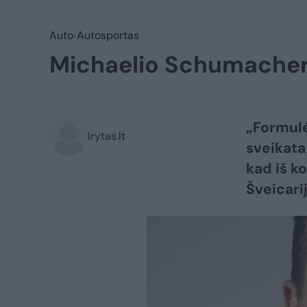
Auto
Autosportas
Michaelio Schumacheri
„Formul
lrytas.lt
sveikata
kad iš k
Šveicari