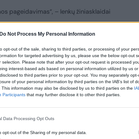
os pageidavimas“, – lenkų žiniasklaidai
Do Not Process My Personal Information
to opt-out of the sale, sharing to third parties, or processing of your per
formation for targeted advertising by us, please use the below opt-out s
aujienoms apie Michaelio Schumacherio
r selection. Please note that after your opt-out request is processed y
eing interest-based ads based on personal information utilized by us or
istas Erichas Riedereris pateikė liūdnas
disclosed to third parties prior to your opt-out. You may separately opt-
sakė, kad įvyks stebuklas, jei 45 metų
losure of your personal information by third parties on the IAB’s list of
. This information may also be disclosed by us to third parties on the
IA
ebės be pagalbos pats atsisėsti, o po
Participants
that may further disclose it to other third parties.
ldyti elektrinį invalido vežimėlį.
etė galimybę, kad M.Schumacheris dar
l Data Processing Opt Outs
sunkios galvos traumos gruodžio 29-ąją,
o opt-out of the Sharing of my personal data.
lpėse jis griuvo ir galva rėžėsi į akmens