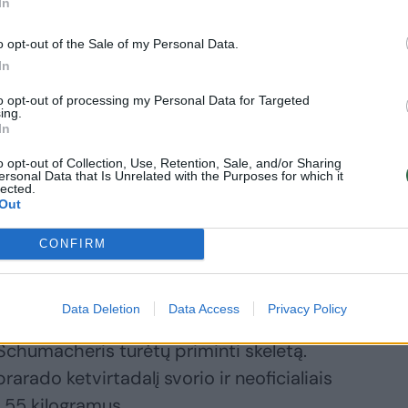
In
o opt-out of the Sale of my Personal Data.
In
chumacheris esą galutinai pabudo iš
to opt-out of processing my Personal Data for Targeted
s ir jau reagavo į aplinką.
ing.
In
o opt-out of Collection, Use, Retention, Sale, and/or Sharing
humacherio gerbėjų širdis. Bet
ersonal Data that Is Unrelated with the Purposes for which it
lected.
u.
Out
CONFIRM
lidas ir bus priklausomas nuo kitų
ris.
Data Deletion
Data Access
Privacy Policy
Schumacheris turėtų priminti skeletą.
rado ketvirtadalį svorio ir neoficialiais
 55 kilogramus.