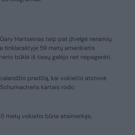
Gary Hartseinas taip pat įžvelgė neramių
 tinklaraštyje 59 metų amerikietis
io būklė iš tiesų galėjo net nepagerėti.
 balandžio pradžią, kai vokiečio atstovė
.Schumacheris kartais rodo
45 metų vokietis būna atsimerkęs,