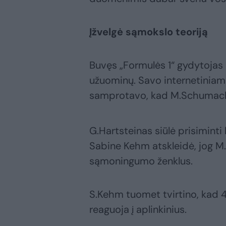
Įžvelgė sąmokslo teoriją
Buvęs „Formulės 1“ gydytojas 
užuominų. Savo internetiniame
samprotavo, kad M.Schumacher
G.Hartsteinas siūlė prisiminti
Sabine Kehm atskleidė, jog M
sąmoningumo ženklus.
S.Kehm tuomet tvirtino, kad 
reaguoja į aplinkinius.