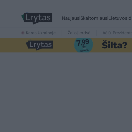
Naujausi
Skaitomiausi
Lietuvos d
Karas Ukrainoje
Žalioji erdvė
Ačiū, Prezident