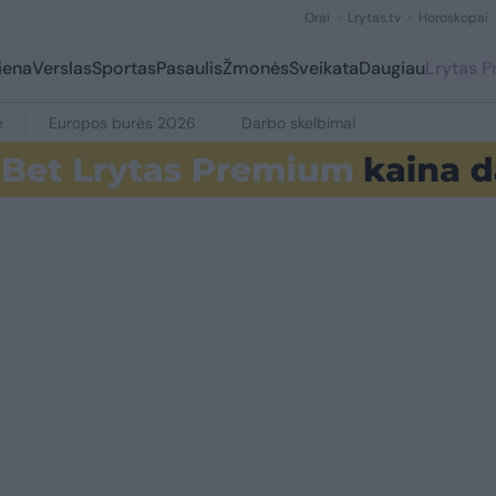
Orai
Lrytas.tv
Horoskopai
iena
Verslas
Sportas
Pasaulis
Žmonės
Sveikata
Daugiau
Lrytas 
e
Europos burės 2026
Darbo skelbimai