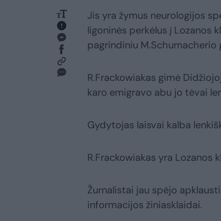
Jis yra žymus neurologijos sp
ligoninės perkėlus į Lozanos k
pagrindiniu M.Schumacherio 
R.Frackowiakas gimė Didžiojoje
karo emigravo abu jo tėvai len
Gydytojas laisvai kalba lenkišk
R.Frackowiakas yra Lozanos kli
Žurnalistai jau spėjo apklausti 
informacijos žiniasklaidai.