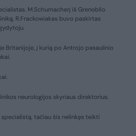
ecialistas. M.Schumacherį iš Grenoblio
liniką, R.Frackowiakas buvo paskirtas
gydytoju.
 Britanijoje, į kurią po Antrojo pasaulinio
kai.
ai.
nikos neurologijos skyriaus direktorius.
specialistą, tačiau šis nelinkęs teikti