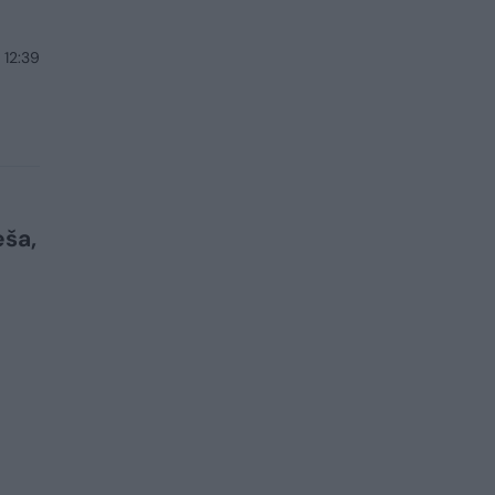
 12:39
eša,