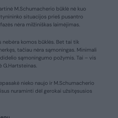
bartinė M.Schumacherio būklė nė kuo
tynininko situacijos prieš pusantro
azės nėra milžiniškas laimėjimas.
 nebėra komos būklės. Bet tai tik
imerkęs, tačiau nėra sąmoningas. Minimali
 nedidelio sąmoningumo požymis. Tai – vis
ė G.Hartsteinas.
epasakė nieko naujo ir M.Schumacherio
sus nuraminti dėl gerokai užsitęsusios
ienų