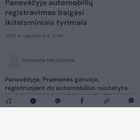
Panevėžyje automobilių
registravimas baigėsi
ikiteisminiais tyrimais
2026 m. rugpjūčio 6 d. 10:48
Raimonda Mikučionytė
Panevėžyje, Pramonės gatvėje,
registruojant du automobilius nustatyta
įtarimų sukėlusių aplinkybių. Paaiškėjo,
kad automobilis „Audi Q3“ ieškomas
Italijoje, o „Mercedes-Benz“
identifikavimo numeris turi klastojimo
požymių.