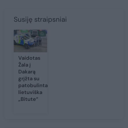
Susiję straipsniai
Vaidotas
Žala į
Dakarą
grįžta su
patobulinta
lietuviška
„Bitute“