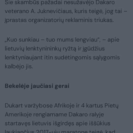
Šie skambūs pažadai nesužavėjo Dakaro
veterano A. Juknevičiaus, kuris teigė, jog tai –
įprastas organizatorių reklaminis triukas.
„Kuo sunkiau – tuo mums lengviau“, – apie
lietuvių lenktynininkų ryžtą ir įgūdžius
lenktyniaujant itin sudėtingomis sąlygomis
kalbėjo jis.
Bekelėje jaučiasi gerai
Dukart varžybose Afrikoje ir 4 kartus Pietų
Amerikoje rengiamame Dakaro ralyje
startavęs lietuvis išgirdęs apie iššūkius
laukiančius 2017-ųjų maratone teigė, kad