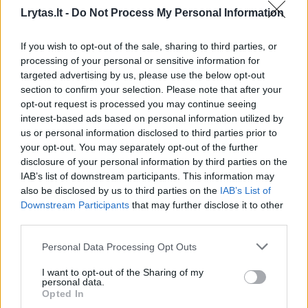
– Nepaisant visko, mes laikomės savo plano,
Lrytas.lt -
Do Not Process My Personal Information
intensyviai ruošiamės šiems išbandymams ir
esame pasiruošę viskam, ką kitų metų
If you wish to opt-out of the sale, sharing to third parties, or
Dakaras mums pasiūlys.“
processing of your personal or sensitive information for
targeted advertising by us, please use the below opt-out
section to confirm your selection. Please note that after your
opt-out request is processed you may continue seeing
Dakaras
Antanas Juknevičius
visureigiai
interest-based ads based on personal information utilized by
Rodyti daugiau žymių
us or personal information disclosed to third parties prior to
your opt-out. You may separately opt-out of the further
disclosure of your personal information by third parties on the
IAB’s list of downstream participants. This information may
Komentuoti po šiuo straipsniu
also be disclosed by us to third parties on the
IAB’s List of
Downstream Participants
that may further disclose it to other
third parties.
Komentuoti gali tik Lrytas registruoti vartotojai.
Prisijunkite prie registruotų vartotojų
Personal Data Processing Opt Outs
bendruomenės ir bendraukite komentaruose!
I want to opt-out of the Sharing of my
personal data.
Opted In