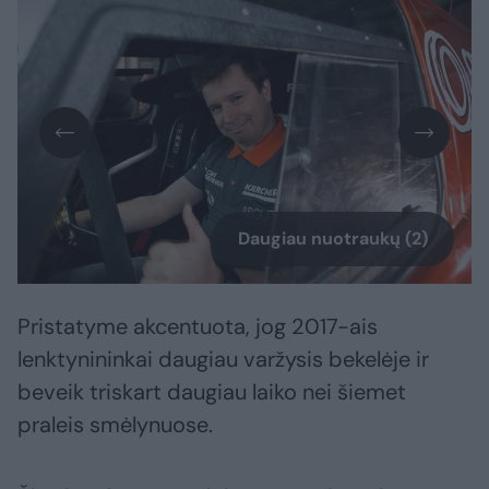
Daugiau nuotraukų (2)
Pristatyme akcentuota, jog 2017-ais
lenktynininkai daugiau varžysis bekelėje ir
beveik triskart daugiau laiko nei šiemet
praleis smėlynuose.