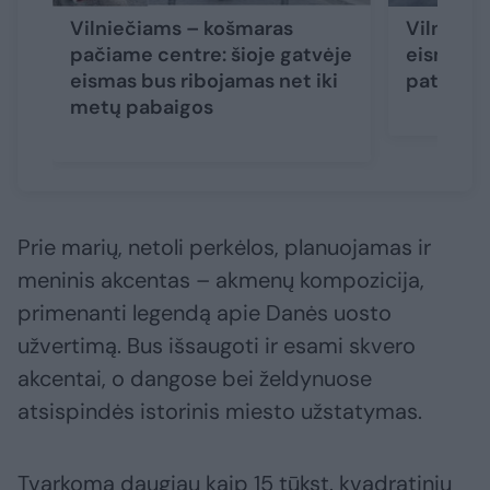
Vilniečiams – košmaras
Vilniaus
pačiame centre: šioje gatvėje
eismas – 
eismas bus ribojamas net iki
pat rude
metų pabaigos
Prie marių, netoli perkėlos, planuojamas ir
meninis akcentas – akmenų kompozicija,
primenanti legendą apie Danės uosto
užvertimą. Bus išsaugoti ir esami skvero
akcentai, o dangose bei želdynuose
atsispindės istorinis miesto užstatymas.
Tvarkoma daugiau kaip 15 tūkst. kvadratinių