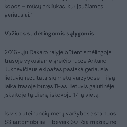
kopos – mūsų arkliukas, kur jaučiamės
geriausiai.“
Važiuos sudėtingomis sąlygomis
2016-ųjų Dakaro ralyje būtent smėlingoje
trasoje vykusiame greičio ruože Antano
Juknevičiaus ekipažas pasiekė geriausią
lietuvių rezultatą šių metų varžybose – ilgą
laiką trasoje buvęs 11-as, lietuvis galutinėje
įskaitoje tą dieną iškovojo 17-ą vietą.
Iš viso ateinančių metų varžybose startuos
83 automobiliai – beveik 30-čia mažiau nei