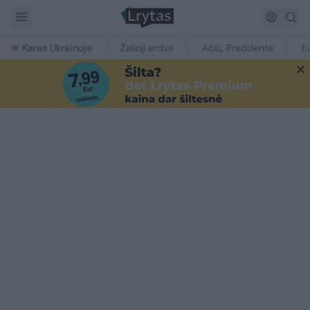
Karas Ukrainoje
Žalioji erdvė
Ačiū, Prezidente
E