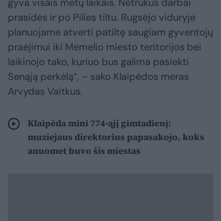
gyva visais metų laikais. Netrukus darbai
prasidės ir po Pilies tiltu. Rugsėjo viduryje
planuojame atverti patiltę saugiam gyventojų
praėjimui iki Memelio miesto teritorijos bei
laikinojo tako, kuriuo bus galima pasiekti
Senąją perkėlą“, – sako Klaipėdos meras
Arvydas Vaitkus.
Klaipėda mini 774-ąjį gimtadienį:
muziejaus direktorius papasakojo, koks
anuomet buvo šis miestas