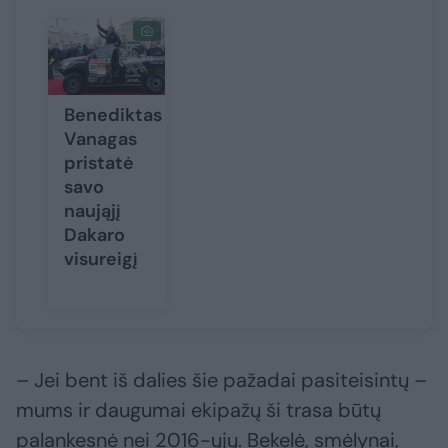
Benediktas
Vanagas
pristatė
savo
naująjį
Dakaro
visureigį
– Jei bent iš dalies šie pažadai pasiteisintų –
mums ir daugumai ekipažų ši trasa būtų
palankesnė nei 2016-ųjų. Bekelė, smėlynai,