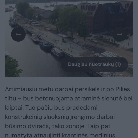
Daugiau nuotraukų (1)
Artimiausiu metu darbai persikels ir po Pilies
tiltu – bus betonuojama atraminė sienutė bei
laiptai. Tuo pačiu bus pradedami
konstrukcinių sluoksnių įrengimo darbai
būsimo dviračių tako zonoje. Taip pat
numatyta atnaujinti krantinės medinius