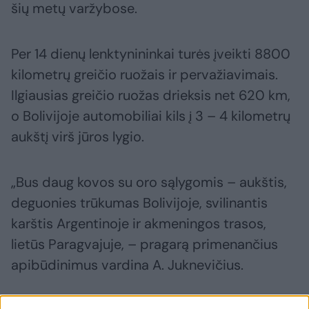
šių metų varžybose.
Per 14 dienų lenktynininkai turės įveikti 8800
kilometrų greičio ruožais ir pervažiavimais.
Ilgiausias greičio ruožas drieksis net 620 km,
o Bolivijoje automobiliai kils į 3 – 4 kilometrų
aukštį virš jūros lygio.
„Bus daug kovos su oro sąlygomis – aukštis,
deguonies trūkumas Bolivijoje, svilinantis
karštis Argentinoje ir akmeningos trasos,
lietūs Paragvajuje, – pragarą primenančius
apibūdinimus vardina A. Juknevičius.