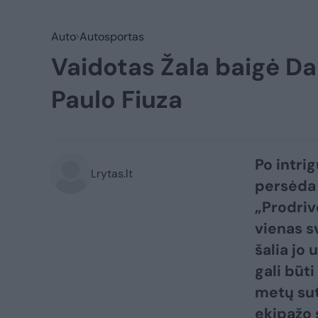
Auto
Autosportas
Vaidotas Žala baigė Da
Paulo Fiuza
Po intri
Lrytas.lt
persėda 
„Prodriv
vienas s
šalia jo
gali būt
metų sut
ekipažo 