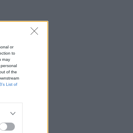
sonal or
ection to
ou may
 personal
out of the
 downstream
B’s List of