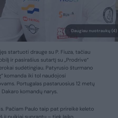
Daugiau nuotraukų (4)
ęs startuoti drauge su P. Fiuza, tačiau
ilį ir pasirašius sutartį su „Prodrive“
erokai sudėtingiau. Patyrusio šturmano
“ komanda iki tol naudojosi
tovams. Portugalas pastaruosius 12 metų
ių Dakaro komandų narys.
is. Pačiam Paulo taip pat prireikė keleto
 jį puikiai suprantu – tiek laiko