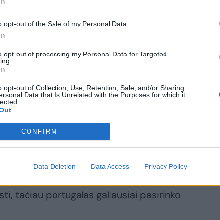
In
 Vanagas
o opt-out of the Sale of my Personal Data.
kare startuos
In
 naujausiu
lidu:
to opt-out of processing my Personal Data for Targeted
sipažinkite iš
ing.
In
čiau
o opt-out of Collection, Use, Retention, Sale, and/or Sharing
ersonal Data that Is Unrelated with the Purposes for which it
lected.
Out
CONFIRM
a galutinai patikėjo tik po to, kai
e pasirašė sutarties dokumentus. P. Fiuza
 ralio maratone, jame startavęs net 16
Data Deletion
Data Access
Privacy Policy
vo įgūdžius. „X-Raid“ vadovybė taip pat
sti, tačiau portugalas galiausiai pasirinko