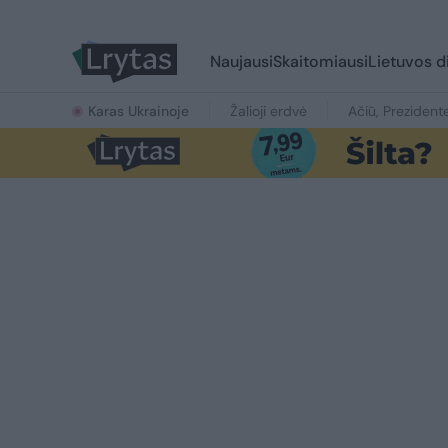
Naujausi
Skaitomiausi
Lietuvos d
Karas Ukrainoje
Žalioji erdvė
Ačiū, Prezident