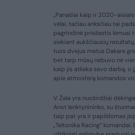
„Panašiai kaip ir 2020-aisiai
vėlai, tačiau anksčiau tai pa
pagrindinė priežastis lėmusi t
siekiant aukščiausių rezultatų
tuos dvejus metus Dakare greit
bet tarp mūsų nebuvo nė vieno
kaip jis atlieka savo darbą, o
apie atmosferą komandos vidu
V. Žala yra nuoširdžiai dėking
Anot lenktynininko, su šturm
taip pat yra ir papildomas įsip
„Teltonika Racing“ komandai. 
užtikrinti galimybę startuoti 