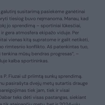
s galutinį susitarimą pasiekėme ganėtinai
daryti tiesiog buvo neįmanoma. Manau, kad
okį jo sprendimą – sportiniai lūkesčiai,
, ir gera atmosfera ekipažo viduje. Per
ai vienas kitą supratome ir galit netikėti,
 rimtesnio konflikto. Aš patenkintas tuo,
 jį tenkina mūsų bendras progresas“, –
je kalba sportininkas.
as P. Fiuzai už priimtą sunkų sprendimą.
anu pasirašyta dvejų metų sutartis drauge
areigojimas tiek jam, tiek ir visai
Dabar teks dėti visas pastangas, siekiant
ne tik ateinančių metų, bet ir 2024-ųjų