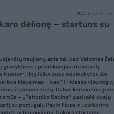
2022 m. lapkričio 17 d.
karo dėlionę – startuos su
guojančių naujienų apie tai, kad Vaidotas Žal
į gamyklines specifikacijas atitinkantį
e Hunter“, ilgą laiką buvo neatsakytas dar
varbus klausimas – kas T1+ klasės visureigy
 užims šturmano vietą. Dabar komandos gerb
i ramūs – „Teltonika Racing“ pasirašė dvejų
artį su portugalu Paulo Fiuza ir užsitikrino
sudėtį artimiausiems Dakaro startams.