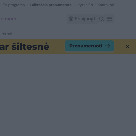
TV programa
Laikraščio prenumerata
Lrytas EN
Kontaktai
Premium
Prisijungti
lbimai