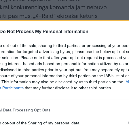
tikrai konkurencinga komanda jam nebuvo
iti pas mus. „X-Raid“ ekipažai keturis
tuo metu dar tik keliame sparnus. Tačiau
Do Not Process My Personal Information
 mūsų komandos vizija“, – kalba
to opt-out of the sale, sharing to third parties, or processing of your per
formation for targeted advertising by us, please use the below opt-out s
r selection. Please note that after your opt-out request is processed y
izija
eing interest-based ads based on personal information utilized by us or
disclosed to third parties prior to your opt-out. You may separately opt-
losure of your personal information by third parties on the IAB’s list of
. This information may also be disclosed by us to third parties on the
IA
Participants
that may further disclose it to other third parties.
l Data Processing Opt Outs
o opt-out of the Sharing of my personal data.