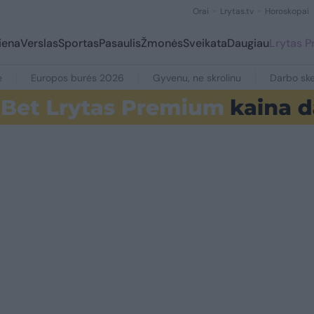
Orai
Lrytas.tv
Horoskopai
iena
Verslas
Sportas
Pasaulis
Žmonės
Sveikata
Daugiau
Lrytas 
e
Europos burės 2026
Gyvenu, ne skrolinu
Darbo ske