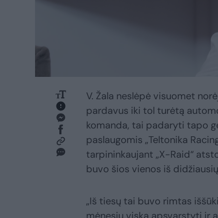
V. Žala neslėpė visuomet norėj
pardavus iki tol turėtą automob
komanda, tai padaryti tapo g
paslaugomis „Teltonika Racing
tarpininkaujant „X-Raid“ ats
buvo šios vienos iš didžiaus
„Iš tiesų tai buvo rimtas iššūk
mėnesių viską apsvarstyti ir aš