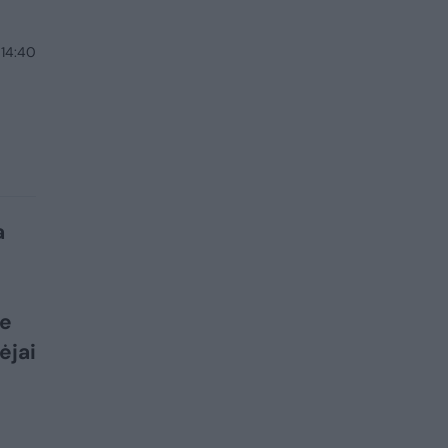
 14:40
a
je
ėjai