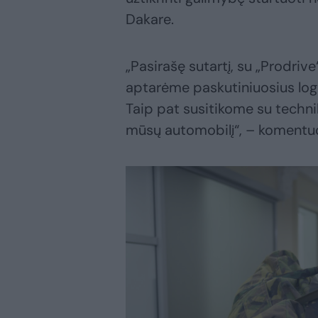
Dakare.
„Pasirašę sutartį, su „Prodriv
aptarėme paskutiniuosius logis
Taip pat susitikome su techn
mūsų automobilį“, – komentuo