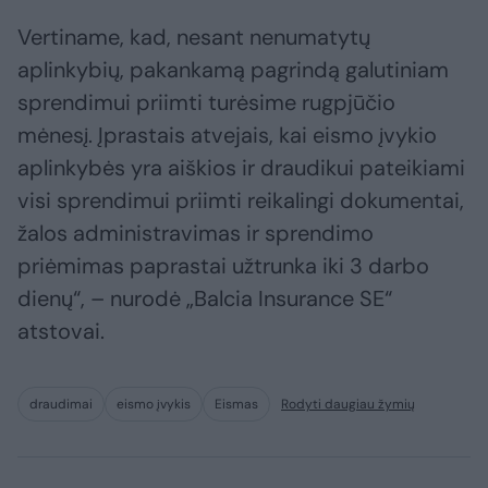
Vertiname, kad, nesant nenumatytų
aplinkybių, pakankamą pagrindą galutiniam
sprendimui priimti turėsime rugpjūčio
mėnesį. Įprastais atvejais, kai eismo įvykio
aplinkybės yra aiškios ir draudikui pateikiami
visi sprendimui priimti reikalingi dokumentai,
žalos administravimas ir sprendimo
priėmimas paprastai užtrunka iki 3 darbo
dienų“, – nurodė „Balcia Insurance SE“
atstovai.
draudimai
eismo įvykis
Eismas
Rodyti daugiau žymių