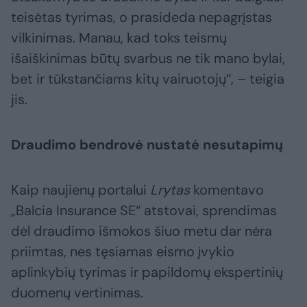
teisėtas tyrimas, o prasideda nepagrįstas
vilkinimas. Manau, kad toks teismų
išaiškinimas būtų svarbus ne tik mano bylai,
bet ir tūkstančiams kitų vairuotojų“, – teigia
jis.
Draudimo bendrovė nustatė nesutapimų
Kaip naujienų portalui
Lrytas
komentavo
„Balcia Insurance SE“ atstovai, sprendimas
dėl draudimo išmokos šiuo metu dar nėra
priimtas, nes tęsiamas eismo įvykio
aplinkybių tyrimas ir papildomų ekspertinių
duomenų vertinimas.