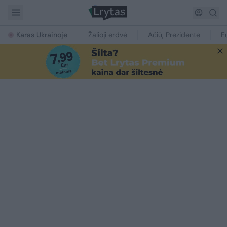
Karas Ukrainoje
Žalioji erdvė
Ačiū, Prezidente
E