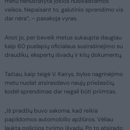
metu nenustatyta jokios nusikalstamos
veikos. Nepaisant to, galutinio sprendimo vis
dar nėra“, – pasakoja vyras.
Anot jo, per beveik metus sukaupta daugiau
kaip 60 puslapių oficialaus susirašinėjimo su
draudiku, ekspertų išvadų ir kitų dokumentų.
Tačiau, kaip teigė V. Kairys, bylos nagrinėjimo
metu nuolat atsirasdavo naujų priežasčių,
kodėl sprendimas dar negali būti priimtas.
„Iš pradžių buvo sakoma, kad reikia
papildomos automobilio apžiūros. Vėliau
laukta policijos tyrimo išvadų. Po to atsirado