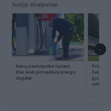
Susiję straipsniai
→
Kainų pasiutpolkė tęsiasi:
Prieš pas
štai, kiek pirmadienį brango
žvaigždė
degalai
gyventojų
nebuvo 