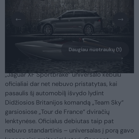
Daugiau nuotraukų (1)
„Jaguar XF Sportbrake“ universalo kėbulu
oficialiai dar net nebuvo pristatytas, kai
pasaulis šį automobilį išvydo lydint
Didžiosios Britanijos komandą „Team Sky“
garsiosiose „Tour de France“ dviračių
lenktynėse. Oficialus debiutas taip pat
nebuvo standartinis – universalas į porą gavo