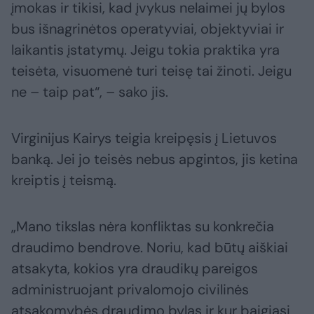
įmokas ir tikisi, kad įvykus nelaimei jų bylos
bus išnagrinėtos operatyviai, objektyviai ir
laikantis įstatymų. Jeigu tokia praktika yra
teisėta, visuomenė turi teisę tai žinoti. Jeigu
ne – taip pat“, – sako jis.
Virginijus Kairys teigia kreipęsis į Lietuvos
banką. Jei jo teisės nebus apgintos, jis ketina
kreiptis į teismą.
„Mano tikslas nėra konfliktas su konkrečia
draudimo bendrove. Noriu, kad būtų aiškiai
atsakyta, kokios yra draudikų pareigos
administruojant privalomojo civilinės
atsakomybės draudimo bylas ir kur baigiasi