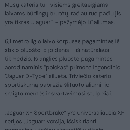
Mūsų kateris turi visiems greitaeigiams
laivams būdingų bruožų, tačiau tuo pačiu jis
yra tikras „Jaguar“, - pažymėjo I.Callumas.
6,1 metro ilgio laivo korpusas pagamintas iš
stiklo pluošto, o jo denis – iš natūralaus
tikmedžio. Iš anglies pluošto pagamintas
aerodinaminis “pelekas” primena legendinio
“Jaguar D-Type” siluetą. Triviečio katerio
sportiškumą pabrėžia šlifuoto aliuminio
sraigto mentės ir švartavimosi stulpeliai.
„Jaguar XF Sportbrake“ yra universaliausia XF
serijos „Jaguar“ versija, išsiskirianti