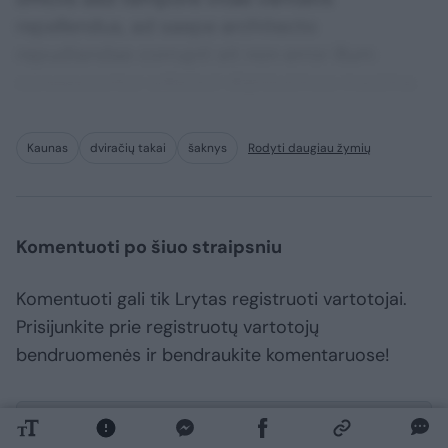
repellendus, ad saepe architecto
repudiandae corrupti sit non error illum
consequuntur adipisci dignissimos maxime.
Kaunas
dviračių takai
šaknys
Rodyti daugiau žymių
Komentuoti po šiuo straipsniu
Komentuoti gali tik Lrytas registruoti vartotojai.
Prisijunkite prie registruotų vartotojų
bendruomenės ir bendraukite komentaruose!
Rodyti komentarus