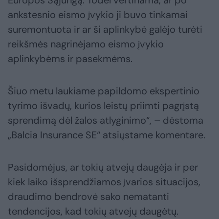
Europos Sąjungą. Todėl vertinama, ar po
ankstesnio eismo įvykio ji buvo tinkamai
suremontuota ir ar ši aplinkybė galėjo turėti
reikšmės nagrinėjamo eismo įvykio
aplinkybėms ir pasekmėms.
Šiuo metu laukiame papildomo ekspertinio
tyrimo išvadų, kurios leistų priimti pagrįstą
sprendimą dėl žalos atlyginimo“, – dėstoma
„Balcia Insurance SE“ atsiųstame komentare.
Pasidomėjus, ar tokių atvejų daugėja ir per
kiek laiko išsprendžiamos įvarios situacijos,
draudimo bendrovė sako nematanti
tendencijos, kad tokių atvejų daugėtų.