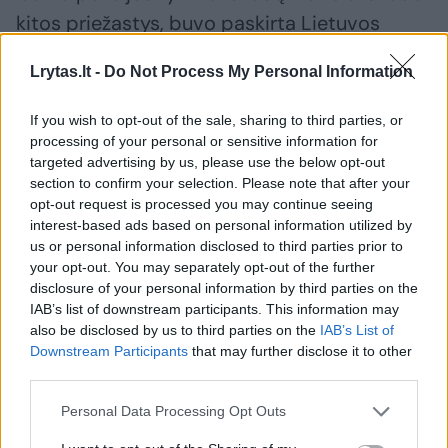
kitos priežastys, buvo paskirta Lietuvos
teismo ekspertizės centro ekspertizė. Kai ši
Lrytas.lt -
Do Not Process My Personal Information
buvo baigta ir draudikas patvirtino gavęs jos
išvadą, vietoje galutinio sprendimo atsirado
If you wish to opt-out of the sale, sharing to third parties, or
poreikis dar vienam ekspertui“, – pasakoja
processing of your personal or sensitive information for
targeted advertising by us, please use the below opt-out
Virginijus Kairys.
section to confirm your selection. Please note that after your
opt-out request is processed you may continue seeing
interest-based ads based on personal information utilized by
Tai, pasak jo, kelia klausimą, kiek ekspertinių
us or personal information disclosed to third parties prior to
vertinimų dar gali prireikti, kad byla būtų
your opt-out. You may separately opt-out of the further
disclosure of your personal information by third parties on the
užbaigta.
IAB’s list of downstream participants. This information may
also be disclosed by us to third parties on the
IAB’s List of
Downstream Participants
that may further disclose it to other
Abejoja, kad normalu tiek ilgai tęsti
third parties.
tyrimus
Personal Data Processing Opt Outs