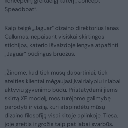
koncepcinį greitaeigį katerį „Concept
Speadboat“.
Kaip teigė „Jaguar“ dizaino direktorius Ianas
Callumas, nepaisant visiškai skirtingos
stichijos, katerio išvaizdoje lengva atpažinti
„Jaguar“ būdingus bruožus.
„Žinome, kad tiek mūsų dabartiniai, tiek
ateities klientai mėgaujasi įvairialypiu ir labai
aktyviu gyvenimo būdu. Pristatydami jiems
skirtą XF modelį, mes turėjome galimybę
parodyti ir viziją, kuri atspindėtų mūsų
dizaino filosofiją visai kitoje aplinkoje. Tiesa,
joje greitis ir grožis taip pat labai svarbūs.