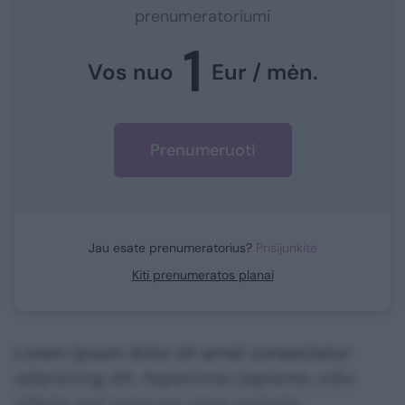
prenumeratoriumi
1
Vos nuo
Eur / mėn.
Prenumeruoti
Jau esate prenumeratorius?
Prisijunkite
Kiti prenumeratos planai
Lorem ipsum dolor sit amet consectetur
adipisicing elit. Asperiores sapiente, odio
officiis sed tempore vitae veritatis