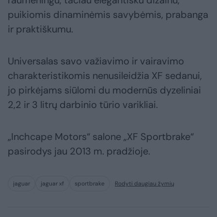
raumeningu, tačiau elegantišku dizainu,
puikiomis dinaminėmis savybėmis, prabanga
ir praktiškumu.
Universalas savo važiavimo ir vairavimo
charakteristikomis nenusileidžia XF sedanui,
jo pirkėjams siūlomi du modernūs dyzeliniai
2,2 ir 3 litrų darbinio tūrio varikliai.
„Inchcape Motors“ salone „XF Sportbrake“
pasirodys jau 2013 m. pradžioje.
jaguar
jaguar xf
sportbrake
Rodyti daugiau žymių