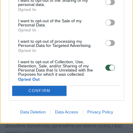
I want to opt-out of the Sharing of my
Vyro teigimu, ši istorija jam kelia ir platesnių
personal data.
Opted In
abejonių dėl draudimo bendrovių veiklos.
I want to opt-out of the Sale of my
Personal Data.
Opted In
I want to opt-out of processing my
Personal Data for Targeted Advertising.
Opted In
I want to opt-out of Collection, Use,
Retention, Sale, and/or Sharing of my
Personal Data that Is Unrelated with the
Purposes for which it was collected.
Opted Out
CONFIRM
Daugiau nuotraukų (7)
Data Deletion
Data Access
Privacy Policy
V. Kairys teigia beveik metus negalintis sulaukti galutinio
draudimo bendrovės sprendimo po eismo įvykio, į kurį
pateko Lietuvoje.