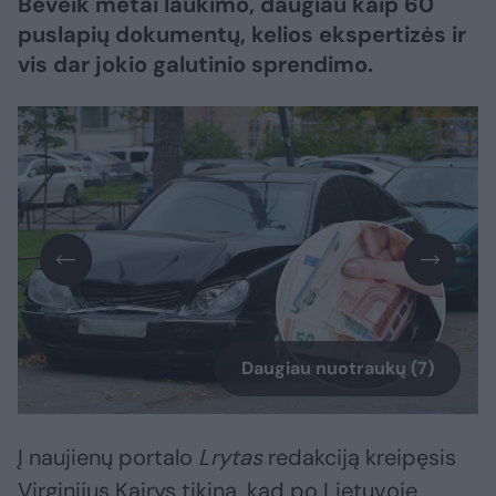
Beveik metai laukimo, daugiau kaip 60
puslapių dokumentų, kelios ekspertizės ir
vis dar jokio galutinio sprendimo.
Daugiau nuotraukų (7)
Į naujienų portalo
Lrytas
redakciją kreipęsis
Virginijus Kairys tikina, kad po Lietuvoje