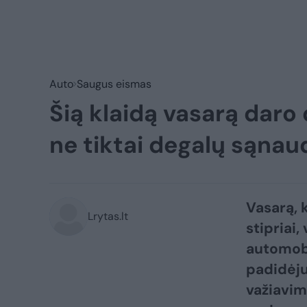
Auto
Saugus eismas
Šią klaidą vasarą daro d
ne tiktai degalų sąnau
Vasarą, k
Lrytas.lt
stipriai
automobi
padidėju
važiavim