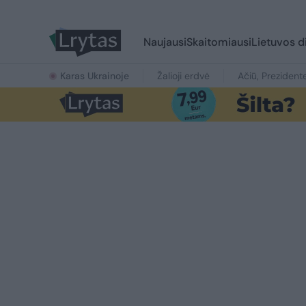
Naujausi
Skaitomiausi
Lietuvos d
Karas Ukrainoje
Žalioji erdvė
Ačiū, Prezident