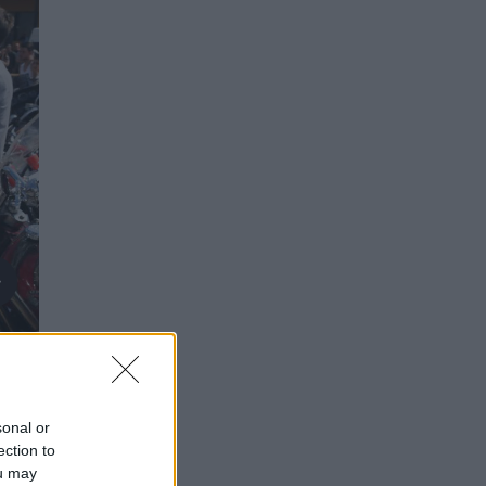
sonal or
ection to
ou may