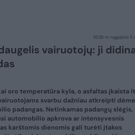
2026 m. rugpjūčio 5 d.
augelis vairuotojų: ji didin
das
ai oro temperatūra kyla, o asfaltas įkaista i
, vairuotojams svarbu dažniau atkreipti dėmes
lio padangas. Netinkamas padangų slėgis,
si automobilio apkrova ar intensyvesnis
as karštomis dienomis gali turėti įtakos