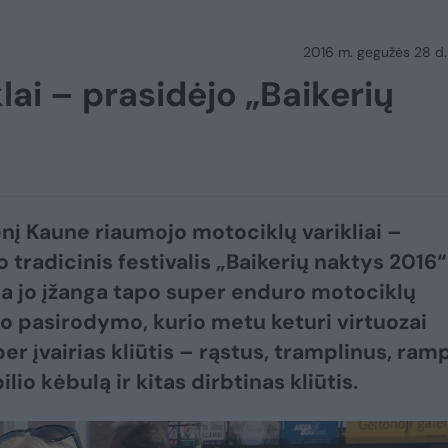
2016 m. gegužės 28 d.
ai – prasidėjo „Baikerių
nį Kaune riaumojo motociklų varikliai –
 tradicinis festivalis „Baikerių naktys 2016“
a jo įžanga tapo super enduro motociklų
o pasirodymo, kurio metu keturi virtuozai
er įvairias kliūtis – rąstus, tramplinus, ram
io kėbulą ir kitas dirbtinas kliūtis.