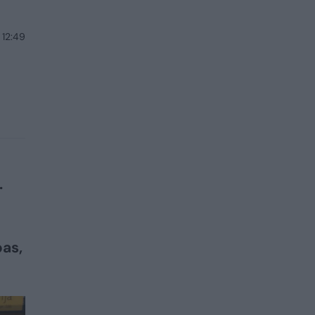
 12:49
.
pas,