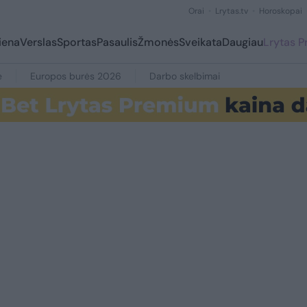
Orai
Lrytas.tv
Horoskopai
iena
Verslas
Sportas
Pasaulis
Žmonės
Sveikata
Daugiau
Lrytas 
e
Europos burės 2026
Darbo skelbimai