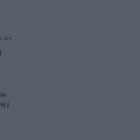
 19:11
a
tin
į į