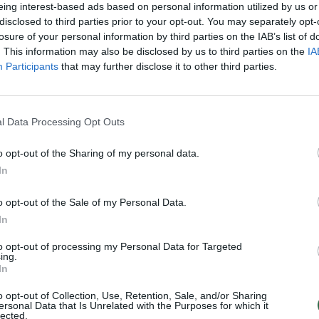
eing interest-based ads based on personal information utilized by us or
disclosed to third parties prior to your opt-out. You may separately opt-
losure of your personal information by third parties on the IAB’s list of
Daugiau nuotraukų (28)
. This information may also be disclosed by us to third parties on the
IA
Participants
that may further disclose it to other third parties.
nio „Baikerių naktys“ dalyviai susirinko
 miestelio „Urmas“ teritorijoje. Aikštėje
l Data Processing Opt Outs
lų.
o opt-out of the Sharing of my personal data.
In
inio važiavimo varžybos, kurių prizinis
o opt-out of the Sale of my Personal Data.
 metu loterijoje buvo galima laimėti net
In
 dalį, vyksiančią Kauno rajone,
to opt-out of processing my Personal Data for Targeted
ing.
In
ų kolona iš prekybos miestelio „Urmas“
o opt-out of Collection, Use, Retention, Sale, and/or Sharing
ersonal Data that Is Unrelated with the Purposes for which it
lected.