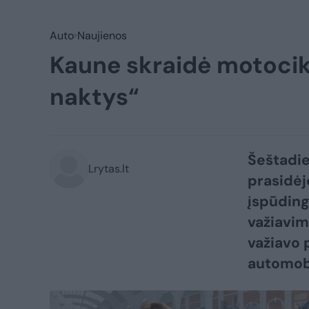
Auto
Naujienos
Kaune skraidė motocikl
naktys“
Šeštadie
Lrytas.lt
prasidėjo
įspūding
važiavim
važiavo p
automobil