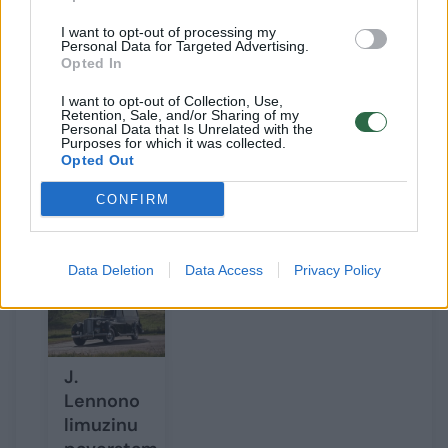
I want to opt-out of processing my
Daugiau nuotraukų (2)
Personal Data for Targeted Advertising.
Opted In
I want to opt-out of Collection, Use,
Danų kompanija „RemetzCar“ modernų elektromobilį
Retention, Sale, and/or Sharing of my
Personal Data that Is Unrelated with the
pavertė stilingu katafalku.
Purposes for which it was collected.
Gamintojo nuotr.
Opted Out
CONFIRM
Susiję straipsniai
Data Deletion
Data Access
Privacy Policy
J.
Lennono
limuzinu