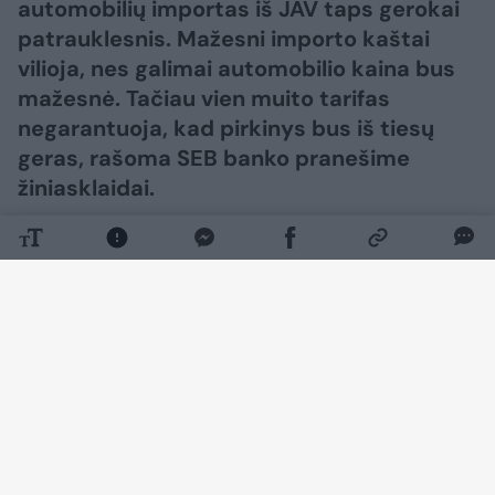
automobilių importas iš JAV taps gerokai
patrauklesnis. Mažesni importo kaštai
vilioja, nes galimai automobilio kaina bus
mažesnė. Tačiau vien muito tarifas
negarantuoja, kad pirkinys bus iš tiesų
geras, rašoma SEB banko pranešime
žiniasklaidai.
Daugiau nuotraukų (4)