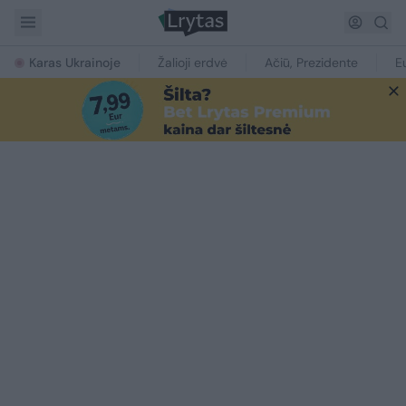
Karas Ukrainoje
Žalioji erdvė
Ačiū, Prezidente
E