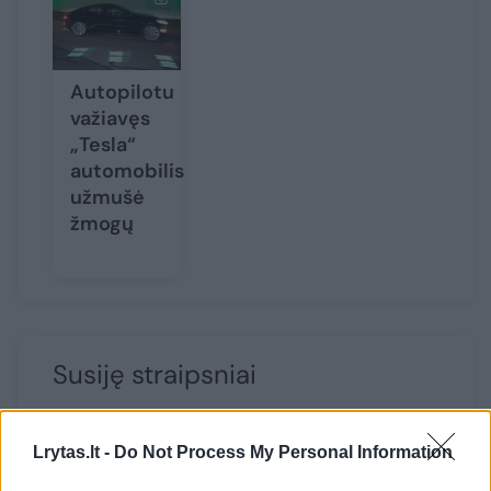
Autopilotu
važiavęs
„Tesla“
automobilis
užmušė
žmogų
Susiję straipsniai
Lrytas.lt -
Do Not Process My Personal Information