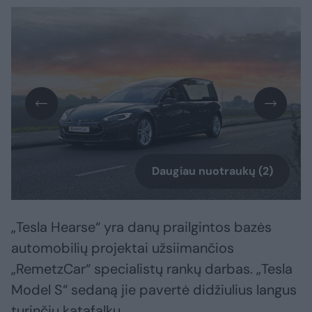
Daugiau nuotraukų (2)
„Tesla Hearse“ yra danų prailgintos bazės
automobilių projektai užsiimančios
„RemetzCar“ specialistų rankų darbas. „Tesla
Model S“ sedaną jie pavertė didžiulius langus
turinčiu katafalku.