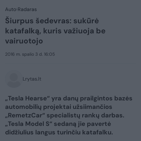
Auto
Radaras
Šiurpus šedevras: sukūrė
katafalką, kuris važiuoja be
vairuotojo
2016 m. spalio 3 d. 16:05
Lrytas.lt
„Tesla Hearse“ yra danų prailgintos bazės
automobilių projektai užsiimančios
„RemetzCar“ specialistų rankų darbas.
„Tesla Model S“ sedaną jie pavertė
didžiulius langus turinčiu katafalku.