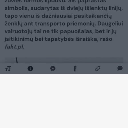
žuvies formos lipduku. Šis paprastas
simbolis, sudarytas iš dviejų išlenktų linijų,
tapo vienu iš dažniausiai pasitaikančių
ženklų ant transporto priemonių. Daugeliui
vairuotojų tai ne tik papuošalas, bet ir jų
įsitikinimų bei tapatybės išraiška, rašo
fakt.pl
.
Daugiau nuotraukų (1)