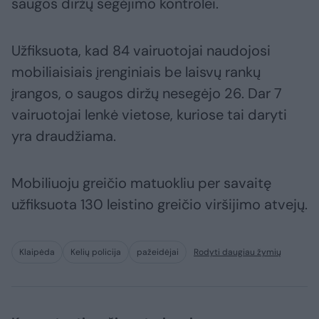
saugos diržų segėjimo kontrolei.
Užfiksuota, kad 84 vairuotojai naudojosi
mobiliaisiais įrenginiais be laisvų rankų
įrangos, o saugos diržų nesegėjo 26. Dar 7
vairuotojai lenkė vietose, kuriose tai daryti
yra draudžiama.
Mobiliuoju greičio matuokliu per savaitę
užfiksuota 130 leistino greičio viršijimo atvejų.
Klaipėda
Kelių policija
pažeidėjai
Rodyti daugiau žymių