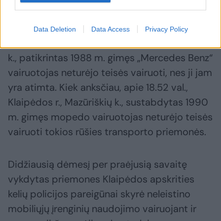
įgijęs.
Data Deletion
Data Access
Privacy Policy
Tądien, apie 21.22 val., Klaipėdos r., Kukuliškių
k., patikrintas 1988 m. gimęs „Mercedes Benz“
vairuotojas neturėjo teisės vairuoti, nes ji jam
yra atimta. Kiek anksčiau, apie 18.52 val.,
Klaipėdos r., Mazūriškių k., sustabdytas 1990
m. gimęs mopedo vairuotojas neturėjo teisės
vairuoti tokios rūšies transporto priemonės.
Didžiausią dėmesį per praėjusią savaitę
vykdytas priemones Klaipėdos apskrities
kelių policijos pareigūnai skyrė neleistino
mobiliųjų įrenginių naudojimo vairuojant ir