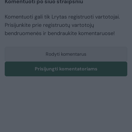
Komentuoti po šiuo straipsniu
Komentuoti gali tik Lrytas registruoti vartotojai.
Prisijunkite prie registruotų vartotojų
bendruomenės ir bendraukite komentaruose!
Rodyti komentarus
Prisijungti komentatoriams