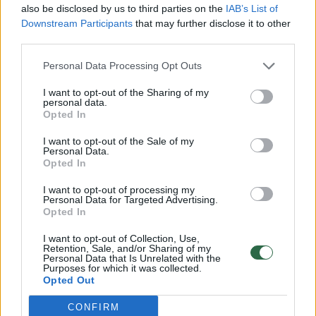
Balandžio 26 d. apie 16.48 val. Klaipėdos r.,
also be disclosed by us to third parties on the
IAB’s List of
Gobergiškės k., sustabdžius 1996 m. gimusį,
Downstream Participants
that may further disclose it to other
third parties.
automobilį „Peugeot“ su priekaba vairavusį
vyrą nustatyta, kad jis neturi teisės vairuoti
Personal Data Processing Opt Outs
tokios rūšies transporto priemonių junginio.
I want to opt-out of the Sharing of my
personal data.
Opted In
Tą pačią dieną, apie 16.40 val., Klaipėdos r.,
I want to opt-out of the Sale of my
Personal Data.
Dauparų k., patikrintas 1982 m. gimęs
Opted In
motociklo „Ducati“ vairuotojas neturėjo
I want to opt-out of processing my
teisės vairuoti tokios rūšies transporto
Personal Data for Targeted Advertising.
Opted In
priemonės.
I want to opt-out of Collection, Use,
Retention, Sale, and/or Sharing of my
Personal Data that Is Unrelated with the
Kitą dieną, apie 23.30 val., Klaipėdoje,
Purposes for which it was collected.
Opted Out
Baltijos pr., 2003 m. gimęs vyras vairavo
automobilį BMW, nors teisės vairuoti nėra
CONFIRM