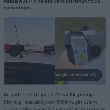
neblaivius ir 8 teisės vairuoti neturinčius
vairuotojus.
Daugiau nuotraukų (1)
Balandžio 25 d. apie 9.22 val. Klaipėdoje,
Rimkų g., sustabdytam 1964 m. gimusiam
automobilio „Hyundai“ vairuotojui nustatytas