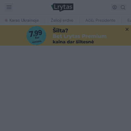
Karas Ukrainoje
Žalioji erdvė
Ačiū, Prezidente
E