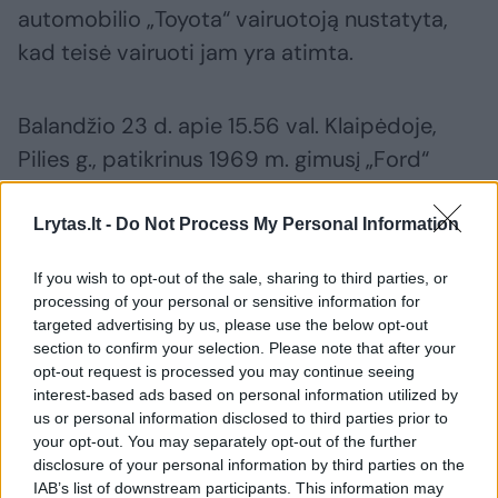
automobilio „Toyota“ vairuotoją nustatyta,
kad teisė vairuoti jam yra atimta.
Balandžio 23 d. apie 15.56 val. Klaipėdoje,
Pilies g., patikrinus 1969 m. gimusį „Ford“
vairuotoją nustatyta, kad teisės vairuoti jis
nėra įgijęs, be to, vairuodamas neleistinai
Lrytas.lt -
Do Not Process My Personal Information
naudojosi mobiliojo ryšio priemone.
If you wish to opt-out of the sale, sharing to third parties, or
processing of your personal or sensitive information for
targeted advertising by us, please use the below opt-out
Balandžio 25 d. apie 8.45 val. Klaipėdoje,
section to confirm your selection. Please note that after your
Šilutės pl. ir Jūrininkų pr. sankryžoje,
opt-out request is processed you may continue seeing
sustabdžius 2000 m. gimusį BMW vairuotoją
interest-based ads based on personal information utilized by
us or personal information disclosed to third parties prior to
nustatyta, kad teisės vairuoti jis nėra įgijęs.
your opt-out. You may separately opt-out of the further
disclosure of your personal information by third parties on the
IAB’s list of downstream participants. This information may