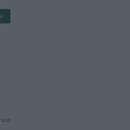
ms
 13:25