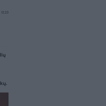
 12:23
lių
kų.