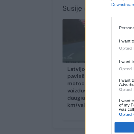
Downstream 
Susiję straipsniai
Persona
I want t
Opted 
I want t
Latvijos policija
Opted 
paviešino vogto
I want 
motociklo gaudynių
Advertis
vaizdus: spruko
Opted 
daugiau nei 200
I want t
km/val. greičiu
of my P
was col
Opted 