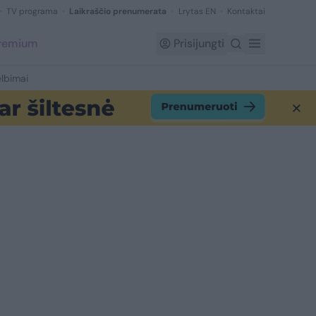
TV programa
Laikraščio prenumerata
Lrytas EN
Kontaktai
Premium
Prisijungti
lbimai