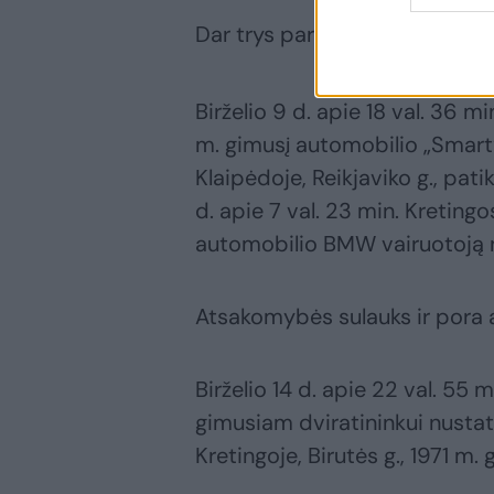
Dar trys pareigūnų patikrinti v
Birželio 9 d. apie 18 val. 36 
m. gimusį automobilio „Smart“ v
Klaipėdoje, Reikjaviko g., pati
d. apie 7 val. 23 min. Kreting
automobilio BMW vairuotoją nus
Atsakomybės sulauks ir pora a
Birželio 14 d. apie 22 val. 55
gimusiam dviratininkui nustaty
Kretingoje, Birutės g., 1971 m