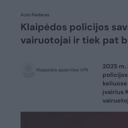
Auto
Radaras
Klaipėdos policijos sava
vairuotojai ir tiek pat 
2025 m. 
Klaipėdos apskrities VPK
policijo
keliuose
įvairius
vairuoto