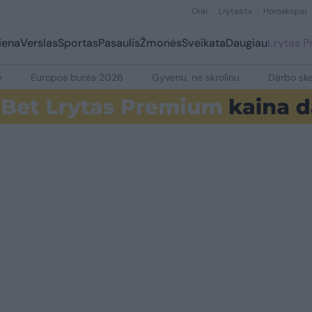
Orai
Lrytas.tv
Horoskopai
iena
Verslas
Sportas
Pasaulis
Žmonės
Sveikata
Daugiau
Lrytas 
e
Europos burės 2026
Gyvenu, ne skrolinu
Darbo ske