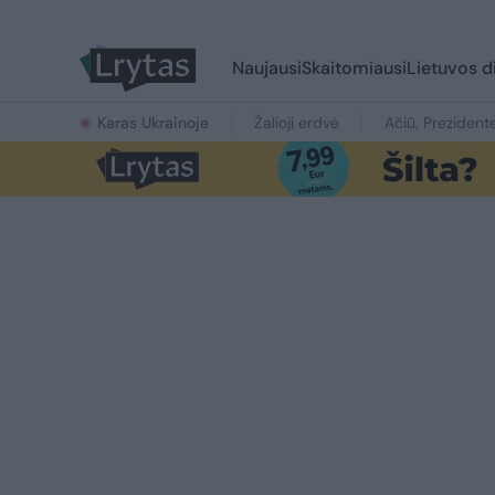
Naujausi
Skaitomiausi
Lietuvos d
Karas Ukrainoje
Žalioji erdvė
Ačiū, Prezident