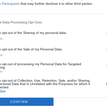
Participants
that may further disclose it to other third parties.
l Data Processing Opt Outs
o opt-out of the Sharing of my personal data.
In
o opt-out of the Sale of my Personal Data.
Nuo šių baudų
Girtų vairuotojo
In
nepabėgsite:
medžioklė Kauno
to opt-out of processing my Personal Data for Targeted
nesumokėsite – tai
apskrityje: patikrinta
ing.
padaryti gali
5,5 tūkst. vairuotojų,
In
antstoliai
(1)
BMW vairavo sunkiai
o opt-out of Collection, Use, Retention, Sale, and/or Sharing
apgirtusi moteris
ersonal Data that Is Unrelated with the Purposes for which it
lected.
Out
CONFIRM