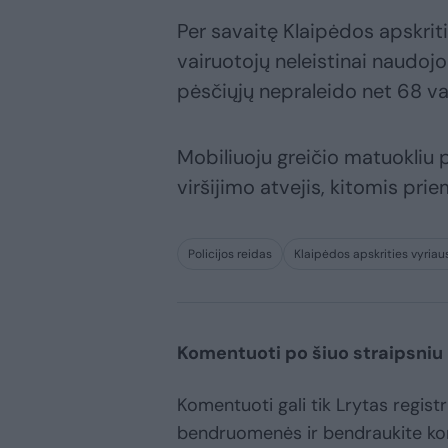
Per savaitę Klaipėdos apskriti
vairuotojų neleistinai naudojo
pėsčiųjų nepraleido net 68 vai
Mobiliuoju greičio matuokliu p
viršijimo atvejis, kitomis pri
Policijos reidas
Klaipėdos apskrities vyriaus
Komentuoti po šiuo straipsniu
Komentuoti gali tik Lrytas registr
bendruomenės ir bendraukite k