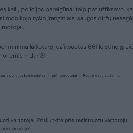
es kelių policijos pareigūnai taip pat užfiksavo, ka
si mobiliojo ryšio įrenginiais, saugos diržų nesegėj
ruotojai.
er minimą laikotarpį užfiksuotas 661 leistino grei
emonėmis – dar 31.
iasis policijos komisariatas
girti vairuotojai
Rodyti daugiau žymių
uoti vartotojai. Prisijunkite prie registruotų vartotojų
omentaruose!