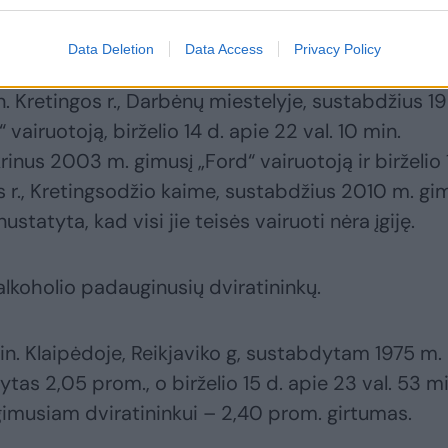
airuotojai neturėjo teisės vairuoti.
Data Deletion
Data Access
Privacy Policy
min. Kretingos r., Darbėnų miestelyje, sustabdžius 1
airuotoją, birželio 14 d. apie 22 val. 10 min.
krinus 2003 m. gimusį „Ford“ vairuotoją ir birželio 
os r., Kretingsodžio kaime, sustabdžius 2010 m. gi
tatyta, kad visi jie teisės vairuoti nėra įgiję.
lkoholio padauginusių dviratininkų.
 min. Klaipėdoje, Reikjaviko g, sustabdytam 1975 m.
tas 2,05 prom., o birželio 15 d. apie 23 val. 53 mi
. gimusiam dviratininkui – 2,40 prom. girtumas.