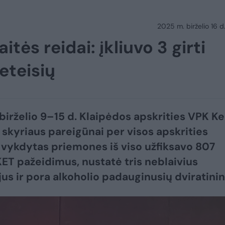
2025 m. birželio 16 d.
itės reidai: įkliuvo 3 girti
beteisių
birželio 9–15 d. Klaipėdos apskrities VPK Ke
s skyriaus pareigūnai per visos apskrities
 vykdytas priemones iš viso užfiksavo 807
 KET pažeidimus, nustatė tris neblaivius
jus ir pora alkoholio padauginusių dviratinin