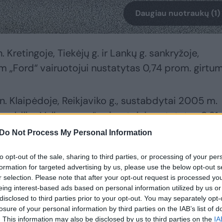
Daugiau nuotraukų (1)
n. Kretingoje, Tiekėjų g. ir Lankų g. sankryžoje,
 „Ford“ vairuotojui nustatytas 0,74 prom. girtum
min. Klaipėdoje, Reikjaviko g., sustabdytai 2005 m.
mobilio „Volkswagen“ vairuotojai nustatytas 0,21
 įstatymus, pradedantys vairuotojai turi būti
Do Not Process My Personal Information
to opt-out of the sale, sharing to third parties, or processing of your per
formation for targeted advertising by us, please use the below opt-out s
n. Klaipėdoje, Pilies g., patikrintai 1972 m. gimusiai
r selection. Please note that after your opt-out request is processed y
eing interest-based ads based on personal information utilized by us or
airavusiai moteriai nustatytas 2,15 prom. girtuma
disclosed to third parties prior to your opt-out. You may separately opt-
losure of your personal information by third parties on the IAB’s list of
. This information may also be disclosed by us to third parties on the
IA