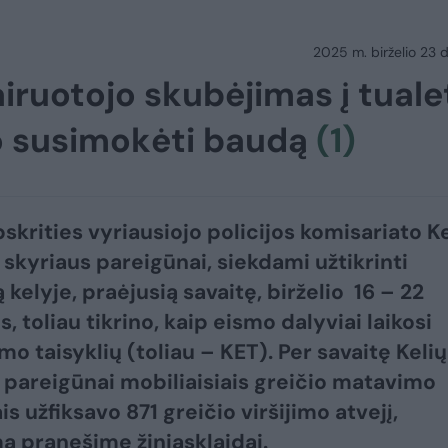
2025 m. birželio 23 d.
ruotojo skubėjimas į tuale
ko susimokėti baudą
(1)
skrities vyriausiojo policijos komisariato Ke
s skyriaus pareigūnai, siekdami užtikrinti
kelyje, praėjusią savaitę, birželio 16 – 22
 toliau tikrino, kaip eismo dalyviai laikosi
mo taisyklių (toliau – KET). Per savaitę Kelių
s pareigūnai mobiliaisiais greičio matavimo
is užfiksavo 871 greičio viršijimo atvejį,
a pranešime žiniasklaidai.