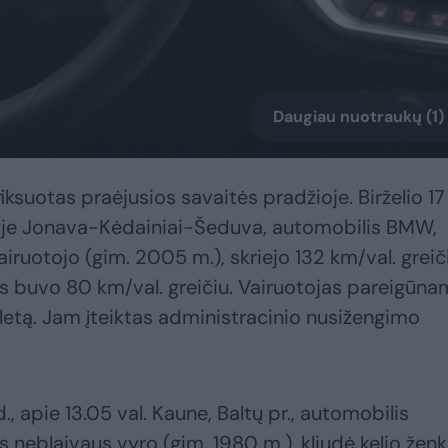
Daugiau nuotraukų (1)
iksuotas praėjusios savaitės pradžioje. Birželio 17
kelyje Jonava-Kėdainiai-Šeduva, automobilis BMW,
ruotojo (gim. 2005 m.), skriejo 132 km/val. greiči
tis buvo 80 km/val. greičiu. Vairuotojas pareigūna
tualetą. Jam įteiktas administracinio nusižengimo
d., apie 13.05 val. Kaune, Baltų pr., automobilis
eblaivaus vyro (gim. 1980 m.), kliudė kelio ženkl