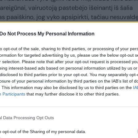
areigūnai, vairuotoją pastebėjo išeinantį iš šalia
s paaiškino, jog vyko apsipirkti, tačiau nesuvald
klą. Vairuotojas neneigė, jog yra išgėręs. Jam
Do Not Process My Personal Information
ipsnis – 2,93 prom.
to opt-out of the sale, sharing to third parties, or processing of your per
jos pareigūnai ir toliau vykdė policines priemones,
formation for targeted advertising by us, please use the below opt-out s
r selection. Please note that after your opt-out request is processed y
ams ir kitiems KET pažeidimams išaiškinti. Jų met
eing interest-based ads based on personal information utilized by us or
uno ir Kaišiadorių rajonuose patikrino daugiau nei
disclosed to third parties prior to your opt-out. You may separately opt-
losure of your personal information by third parties on the IAB’s list of
šaiškinti 8 neblaivūs vairuotojai (girtumo laipsnis
. This information may also be disclosed by us to third parties on the
IA
8 prom.).
Participants
that may further disclose it to other third parties.
l Data Processing Opt Outs
o opt-out of the Sharing of my personal data.