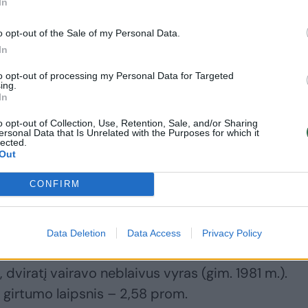
In
o opt-out of the Sale of my Personal Data.
In
to opt-out of processing my Personal Data for Targeted
ing.
Neblaivūs vairuotojai
Prieš Jonines –
In
Tauragės apskrityje:
specialūs policijos
o opt-out of Collection, Use, Retention, Sale, and/or Sharing
įpučia ir 3 promiles
reidai: įspėja, į ką bus
ersonal Data that Is Unrelated with the Purposes for which it
lected.
atkreipiamas
Out
dėmesys
CONFIRM
Data Deletion
Data Access
Privacy Policy
ir kitas transporto priemones, birželio 22 d. apie
, dviratį vairavo neblaivus vyras (gim. 1981 m.).
 girtumo laipsnis – 2,58 prom.