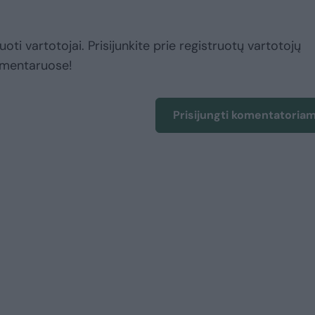
uoti vartotojai. Prisijunkite prie registruotų vartotojų
omentaruose!
Prisijungti komentatoria