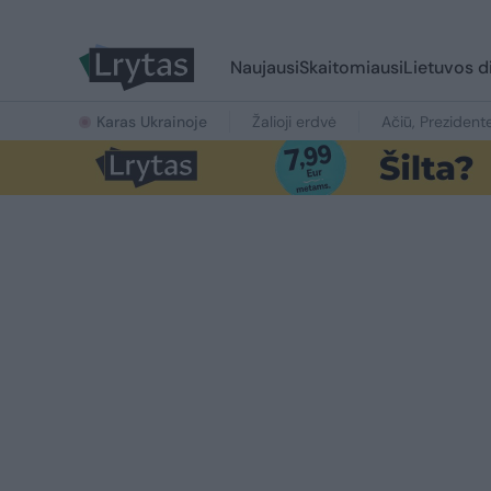
Naujausi
Skaitomiausi
Lietuvos d
Karas Ukrainoje
Žalioji erdvė
Ačiū, Prezident