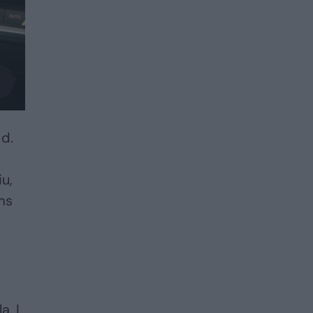
 d.
u,
ms
ą. Į