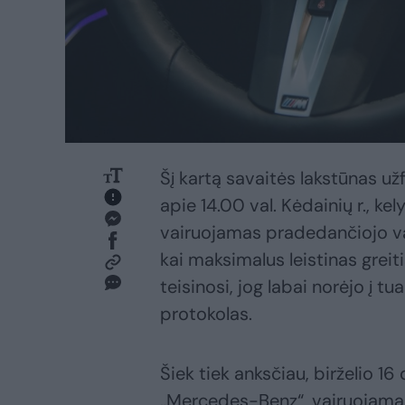
Šį kartą savaitės lakstūnas užf
apie 14.00 val. Kėdainių r., 
vairuojamas pradedančiojo vai
kai maksimalus leistinas grei
teisinosi, jog labai norėjo į 
protokolas.
Šiek tiek anksčiau, birželio 16 
„Mercedes-Benz“, vairuojamas n