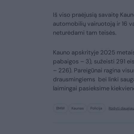
Iš viso praėjusią savaitę Kaun
automobilių vairuotoją ir 16 
neturėdami tam teisės.
Kauno apskrityje 2025 metais 
pabaigos – 3), sužeisti 291 e
– 226). Pareigūnai ragina visus
drausmingiems bei linki sauga
laimingai pasieksime kiekvieno
BMW
Kaunas
Policija
Rodyti daugia