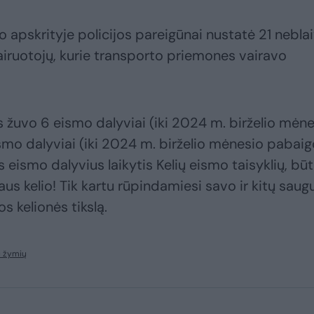
o apskrityje policijos pareigūnai nustatė 21 nebla
vairuotojų, kurie transporto priemones vairavo
žuvo 6 eismo dalyviai (iki 2024 m. birželio mėne
ismo dalyviai (iki 2024 m. birželio mėnesio pabai
 eismo dalyvius laikytis Kelių eismo taisyklių, būt
us kelio! Tik kartu rūpindamiesi savo ir kitų sau
s kelionės tikslą.
u žymių