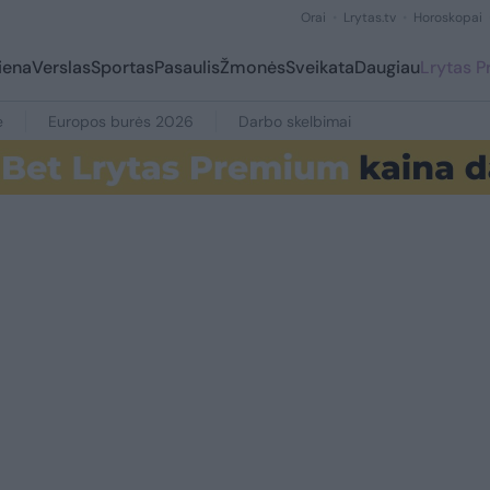
Orai
Lrytas.tv
Horoskopai
iena
Verslas
Sportas
Pasaulis
Žmonės
Sveikata
Daugiau
Lrytas 
e
Europos burės 2026
Darbo skelbimai