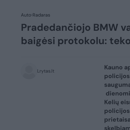
Auto
Radaras
Pradedančiojo BMW vai
baigėsi protokolu: te
Kauno ap
Lrytas.lt
policijo
saugumą 
dienomis,
Kelių eis
policijo
prietaisa
skelbiam