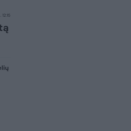
 12:15
tą
lių