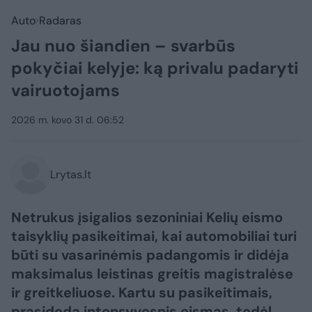
Auto
Radaras
Jau nuo šiandien – svarbūs
pokyčiai kelyje: ką privalu padaryti
vairuotojams
2026 m. kovo 31 d. 06:52
Lrytas.lt
Netrukus įsigalios sezoniniai Kelių eismo
taisyklių pasikeitimai, kai automobiliai turi
būti su vasarinėmis padangomis ir didėja
maksimalus leistinas greitis magistralėse
ir greitkeliuose. Kartu su pasikeitimais,
prasideda intensyvesnis eismas, todėl