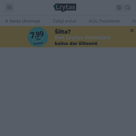
Karas Ukrainoje
Žalioji erdvė
Ačiū, Prezidente
E