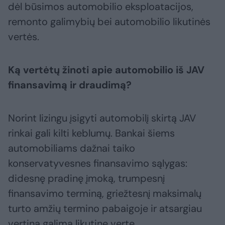
dėl būsimos automobilio eksploatacijos,
remonto galimybių bei automobilio likutinės
vertės.
Ką vertėtų žinoti apie automobilio iš JAV
finansavimą ir draudimą?
Norint lizingu įsigyti automobilį skirtą JAV
rinkai gali kilti keblumų. Bankai šiems
automobiliams dažnai taiko
konservatyvesnes finansavimo sąlygas:
didesnę pradinę įmoką, trumpesnį
finansavimo terminą, griežtesnį maksimalų
turto amžių termino pabaigoje ir atsargiau
vertina galimą likutinę vertę.