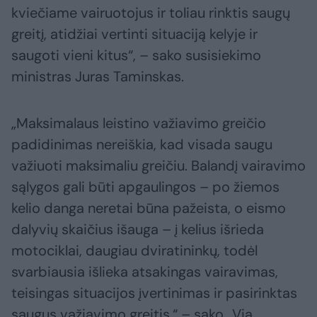
kviečiame vairuotojus ir toliau rinktis saugų
greitį, atidžiai vertinti situaciją kelyje ir
saugoti vieni kitus“, – sako susisiekimo
ministras Juras Taminskas.
„Maksimalaus leistino važiavimo greičio
padidinimas nereiškia, kad visada saugu
važiuoti maksimaliu greičiu. Balandį vairavimo
sąlygos gali būti apgaulingos – po žiemos
kelio danga neretai būna pažeista, o eismo
dalyvių skaičius išauga – į kelius išrieda
motociklai, daugiau dviratininkų, todėl
svarbiausia išlieka atsakingas vairavimas,
teisingas situacijos įvertinimas ir pasirinktas
saugus važiavimo greitis,“ – sako „Via