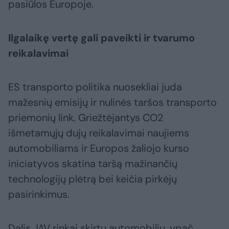
pasiūlos Europoje.
Ilgalaikę vertę gali paveikti ir tvarumo
reikalavimai
ES transporto politika nuosekliai juda
mažesnių emisijų ir nulinės taršos transporto
priemonių link. Griežtėjantys CO2
išmetamųjų dujų reikalavimai naujiems
automobiliams ir Europos žaliojo kurso
iniciatyvos skatina taršą mažinančių
technologijų plėtrą bei keičia pirkėjų
pasirinkimus.
Dalis JAV rinkai skirtų automobilių, ypač