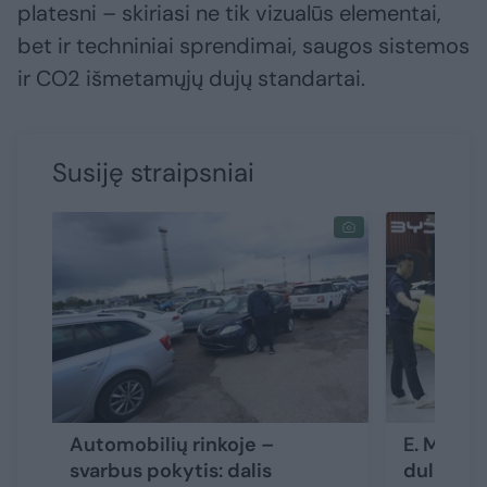
platesni – skiriasi ne tik vizualūs elementai,
bet ir techniniai sprendimai, saugos sistemos
ir CO2 išmetamųjų dujų standartai.
Susiję straipsniai
Automobilių rinkoje –
E. Musko 
svarbus pokytis: dalis
dulkes –