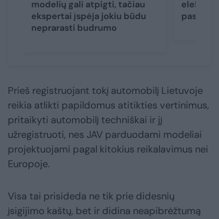
modelių gali atpigti, tačiau
elektrom
ekspertai įspėja jokiu būdu
pasaulyj
neprarasti budrumo
Prieš registruojant tokį automobilį Lietuvoje
reikia atlikti papildomus atitikties vertinimus,
pritaikyti automobilį techniškai ir jį
užregistruoti, nes JAV parduodami modeliai
projektuojami pagal kitokius reikalavimus nei
Europoje.
Visa tai prisideda ne tik prie didesnių
įsigijimo kaštų, bet ir didina neapibrėžtumą