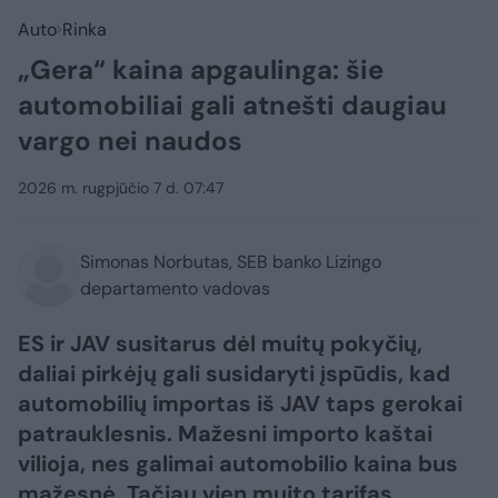
Auto
Rinka
„Gera“ kaina apgaulinga: šie
automobiliai gali atnešti daugiau
vargo nei naudos
2026 m. rugpjūčio 7 d. 07:47
Simonas Norbutas, SEB banko Lizingo
departamento vadovas
ES ir JAV susitarus dėl muitų pokyčių,
daliai pirkėjų gali susidaryti įspūdis, kad
automobilių importas iš JAV taps gerokai
patrauklesnis. Mažesni importo kaštai
vilioja, nes galimai automobilio kaina bus
mažesnė. Tačiau vien muito tarifas