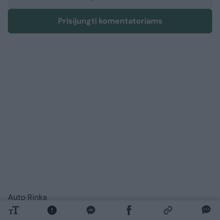
Prisijungti komentatoriams
Auto
Rinka
Štai kaip pasikeitė degalų kainos