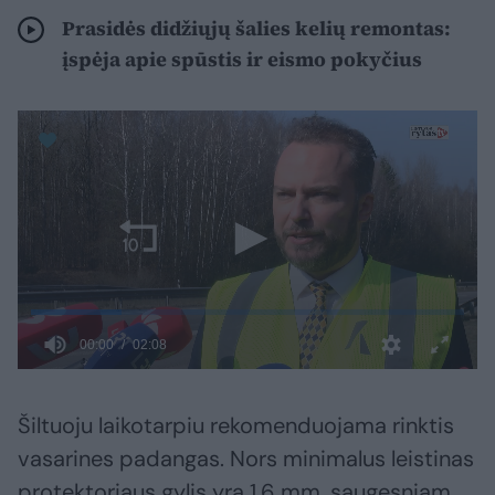
Prasidės didžiųjų šalies kelių remontas:
įspėja apie spūstis ir eismo pokyčius
Šiltuoju laikotarpiu rekomenduojama rinktis
vasarines padangas. Nors minimalus leistinas
protektoriaus gylis yra 1,6 mm, saugesniam