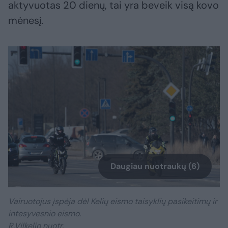
aktyvuotas 20 dienų, tai yra beveik visą kovo
mėnesį.
Daugiau nuotraukų (6)
Vairuotojus įspėja dėl Kelių eismo taisyklių pasikeitimų ir
intesyvesnio eismo.
R.Vilkelio nuotr.