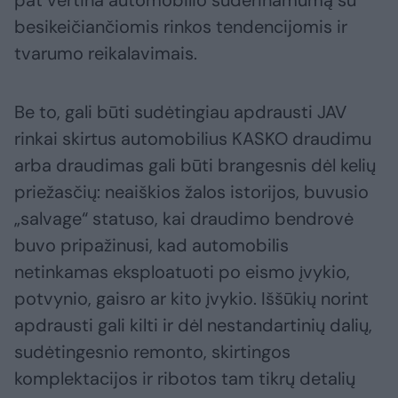
besikeičiančiomis rinkos tendencijomis ir
tvarumo reikalavimais.
Be to, gali būti sudėtingiau apdrausti JAV
rinkai skirtus automobilius KASKO draudimu
arba draudimas gali būti brangesnis dėl kelių
priežasčių: neaiškios žalos istorijos, buvusio
„salvage“ statuso, kai draudimo bendrovė
buvo pripažinusi, kad automobilis
netinkamas eksploatuoti po eismo įvykio,
potvynio, gaisro ar kito įvykio. Iššūkių norint
apdrausti gali kilti ir dėl nestandartinių dalių,
sudėtingesnio remonto, skirtingos
komplektacijos ir ribotos tam tikrų detalių