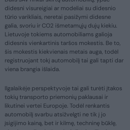
didesni visureigiai ar modeliai su didesnio
tūrio varikliais, neretai pasižymi didesne
galia, svoriu ir CO2 išmetamųjų dujų kiekiu.
Lietuvoje tokiems automobiliams galioja
didesnis vienkartinis taršos mokestis. Be to,
šis mokestis kiekvienais metais auga, todėl
registruojant tokį automobilį tai gali tapti dar
viena brangia išlaida.
Ilgalaikėje perspektyvoje tai gali turėti įtakos
tokių transporto priemonių paklausai ir
likutinei vertei Europoje. Todėl renkantis
automobilį svarbu atsižvelgti ne tik į jo
įsigijimo kainą, bet ir kilmę, techninę būklę,