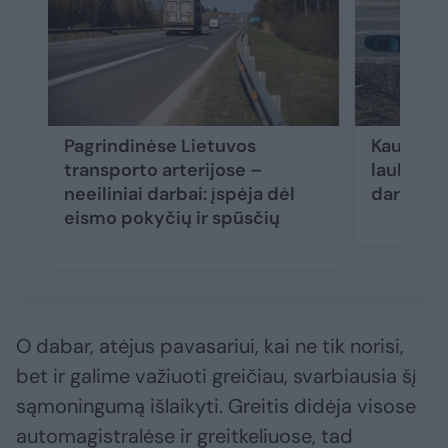
Pagrindinėse Lietuvos
Kaunieči
transporto arterijose –
laukianč
neeiliniai darbai: įspėja dėl
darbus: 
eismo pokyčių ir spūsčių
O dabar, atėjus pavasariui, kai ne tik norisi,
bet ir galime važiuoti greičiau, svarbiausia šį
sąmoningumą išlaikyti. Greitis didėja visose
automagistralėse ir greitkeliuose, tad