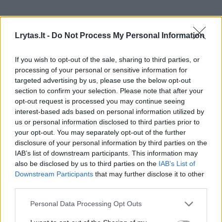
„Via Lietuva“ primena: atsakingas
Lrytas.lt -
Do Not Process My Personal Information
pasiruošimas sezonui, atidumas kelyje ir
pasirinktas saugus važiavimo greitis padeda
If you wish to opt-out of the sale, sharing to third parties, or
išvengti nelaimių bei užtikrina sklandų eismą
processing of your personal or sensitive information for
targeted advertising by us, please use the below opt-out
visiems.
section to confirm your selection. Please note that after your
opt-out request is processed you may continue seeing
interest-based ads based on personal information utilized by
balandis
vasarinės padangos
Greitis
Rodyti daugiau žymių
us or personal information disclosed to third parties prior to
your opt-out. You may separately opt-out of the further
disclosure of your personal information by third parties on the
IAB’s list of downstream participants. This information may
also be disclosed by us to third parties on the
IAB’s List of
Komentuoti po šiuo straipsniu
Downstream Participants
that may further disclose it to other
third parties.
Komentuoti gali tik Lrytas registruoti vartotojai.
Personal Data Processing Opt Outs
Prisijunkite prie registruotų vartotojų
bendruomenės ir bendraukite komentaruose!