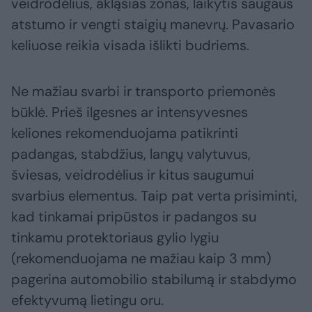
veidrodėlius, akląsias zonas, laikytis saugaus
atstumo ir vengti staigių manevrų. Pavasario
keliuose reikia visada išlikti budriems.
Ne mažiau svarbi ir transporto priemonės
būklė. Prieš ilgesnes ar intensyvesnes
keliones rekomenduojama patikrinti
padangas, stabdžius, langų valytuvus,
šviesas, veidrodėlius ir kitus saugumui
svarbius elementus. Taip pat verta prisiminti,
kad tinkamai pripūstos ir padangos su
tinkamu protektoriaus gylio lygiu
(rekomenduojama ne mažiau kaip 3 mm)
pagerina automobilio stabilumą ir stabdymo
efektyvumą lietingu oru.