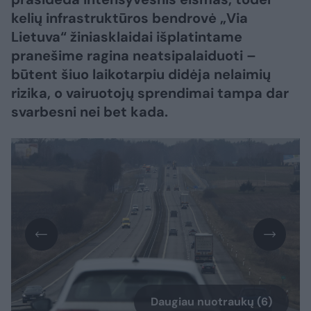
kelių infrastruktūros bendrovė „Via
Lietuva“ žiniasklaidai išplatintame
pranešime ragina neatsipalaiduoti –
būtent šiuo laikotarpiu didėja nelaimių
rizika, o vairuotojų sprendimai tampa dar
svarbesni nei bet kada.
Daugiau nuotraukų (6)