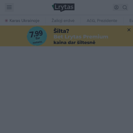
Karas Ukrainoje
Žalioji erdvė
Ačiū, Prezidente
E