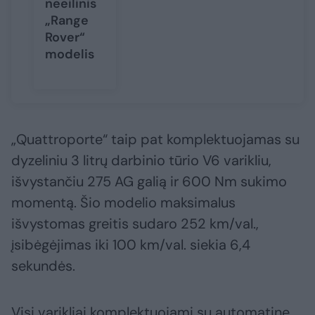
neeilinis
„Range
Rover“
modelis
„Quattroporte“ taip pat komplektuojamas su
dyzeliniu 3 litrų darbinio tūrio V6 varikliu,
išvystančiu 275 AG galią ir 600 Nm sukimo
momentą. Šio modelio maksimalus
išvystomas greitis sudaro 252 km/val.,
įsibėgėjimas iki 100 km/val. siekia 6,4
sekundės.
Visi varikliai komplektuojami su automatine