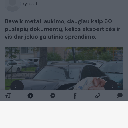
Lrytas.lt
Beveik metai laukimo, daugiau kaip 60
puslapių dokumentų, kelios ekspertizės ir
vis dar jokio galutinio sprendimo.
Daugiau nuotraukų (7)