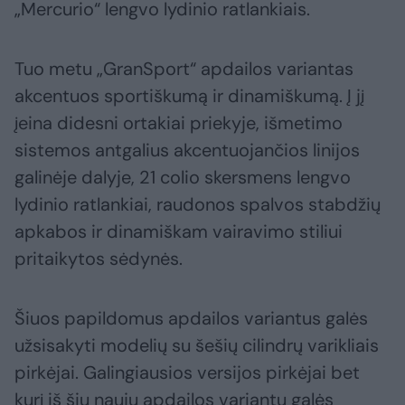
„Mercurio“ lengvo lydinio ratlankiais.
Tuo metu „GranSport“ apdailos variantas
akcentuos sportiškumą ir dinamiškumą. Į jį
įeina didesni ortakiai priekyje, išmetimo
sistemos antgalius akcentuojančios linijos
galinėje dalyje, 21 colio skersmens lengvo
lydinio ratlankiai, raudonos spalvos stabdžių
apkabos ir dinamiškam vairavimo stiliui
pritaikytos sėdynės.
Šiuos papildomus apdailos variantus galės
užsisakyti modelių su šešių cilindrų varikliais
pirkėjai. Galingiausios versijos pirkėjai bet
kurį iš šių naujų apdailos variantų galės