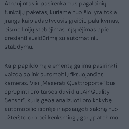
Atnaujintas ir pasirenkamas pagalbinių
funkcijų paketas, kuriame nuo šiol yra tokia
įranga kaip adaptyvusis greičio palaikymas,
eismo linijų stebėjimas ir įspėjimas apie
gresiantį susidūrimą su automatiniu
stabdymu.
Kaip papildomą elementą galima pasirinkti
vaizdą aplink automobilį fiksuojančias
kameras. Visi „Maserati Quattroporte“ bus
aprūpinti oro taršos davikliu „Air Quality
Sensor“, kuris geba analizuoti oro kokybę
automobilio išorėje ir apsaugoti saloną nuo
užteršto oro bei kenksmingų garų patekimo.