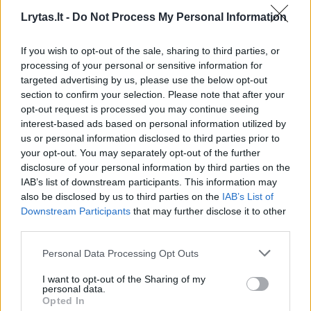
sekundės.
Lrytas.lt -
Do Not Process My Personal Information
Taip pat siūlomas 3 litrų darbinio tūrio V6
If you wish to opt-out of the sale, sharing to third parties, or
tipo „Ferrari“ variklis išvystantis 410 AG galią
processing of your personal or sensitive information for
targeted advertising by us, please use the below opt-out
ir 550 Nm sukimo momentą. Modelis,
section to confirm your selection. Please note that after your
varomas galiniais ratais iki 100 km/val.
opt-out request is processed you may continue seeing
interest-based ads based on personal information utilized by
greičio įsibėgėja per 5,1 sekundės, antrasis, o
us or personal information disclosed to third parties prior to
versija su keturių ratų sistema, šį greitį
your opt-out. You may separately opt-out of the further
disclosure of your personal information by third parties on the
pasiekia per 4,9 sekundės.
IAB’s list of downstream participants. This information may
also be disclosed by us to third parties on the
IAB’s List of
Downstream Participants
that may further disclose it to other
Abiejų modelių išvystomas maksimalus
third parties.
greitis siekia 286 km/val.
Personal Data Processing Opt Outs
I want to opt-out of the Sharing of my
personal data.
Opted In