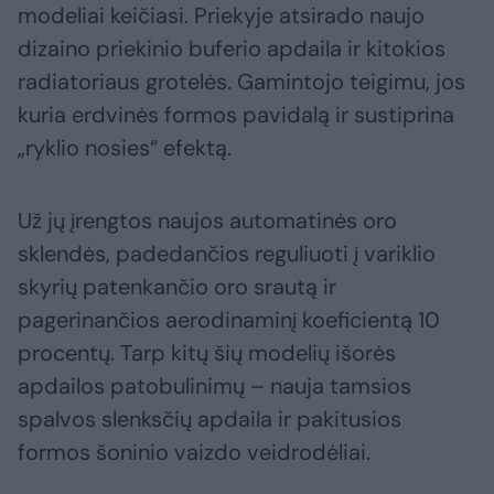
modeliai keičiasi. Priekyje atsirado naujo
dizaino priekinio buferio apdaila ir kitokios
radiatoriaus grotelės. Gamintojo teigimu, jos
kuria erdvinės formos pavidalą ir sustiprina
„ryklio nosies“ efektą.
Už jų įrengtos naujos automatinės oro
sklendės, padedančios reguliuoti į variklio
skyrių patenkančio oro srautą ir
pagerinančios aerodinaminį koeficientą 10
procentų. Tarp kitų šių modelių išorės
apdailos patobulinimų – nauja tamsios
spalvos slenksčių apdaila ir pakitusios
formos šoninio vaizdo veidrodėliai.