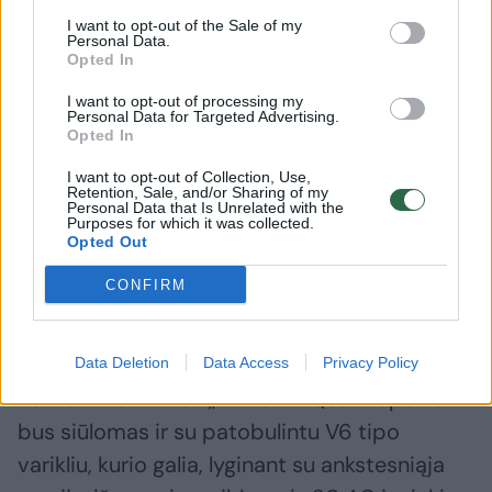
I want to opt-out of the Sale of my
Personal Data.
Opted In
I want to opt-out of processing my
Personal Data for Targeted Advertising.
Opted In
I want to opt-out of Collection, Use,
Retention, Sale, and/or Sharing of my
Daugiau nuotraukų (17)
Personal Data that Is Unrelated with the
Purposes for which it was collected.
Opted Out
Atnaujintą „Maserati Quattroporte“ bus galima užsisakyti
CONFIRM
birželio pabaigoje.
Gamintojo nuotr.
Data Deletion
Data Access
Privacy Policy
Kai kuriose rinkose „Maserati Quattroporte“
bus siūlomas ir su patobulintu V6 tipo
varikliu, kurio galia, lyginant su ankstesniąja