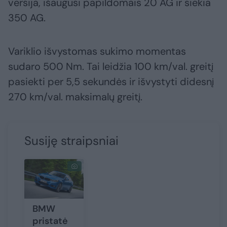
versija, išaugusi papildomais 20 AG ir siekia
350 AG.
Variklio išvystomas sukimo momentas
sudaro 500 Nm. Tai leidžia 100 km/val. greitį
pasiekti per 5,5 sekundės ir išvystyti didesnį
270 km/val. maksimalų greitį.
Susiję straipsniai
BMW
pristatė