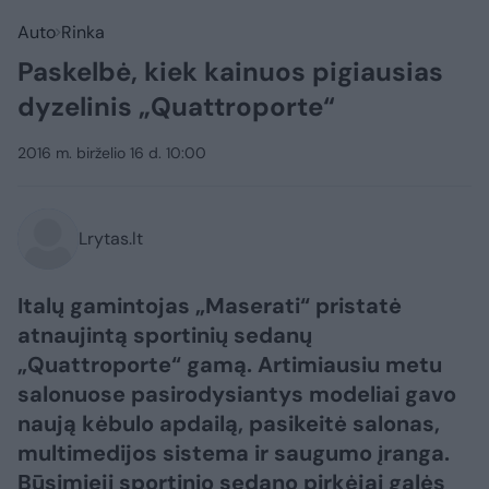
Auto
Rinka
Paskelbė, kiek kainuos pigiausias
dyzelinis „Quattroporte“
2016 m. birželio 16 d. 10:00
Lrytas.lt
Italų gamintojas „Maserati“ pristatė
atnaujintą sportinių sedanų
„Quattroporte“ gamą. Artimiausiu metu
salonuose pasirodysiantys modeliai gavo
naują kėbulo apdailą, pasikeitė salonas,
multimedijos sistema ir saugumo įranga.
Būsimieji sportinio sedano pirkėjai galės