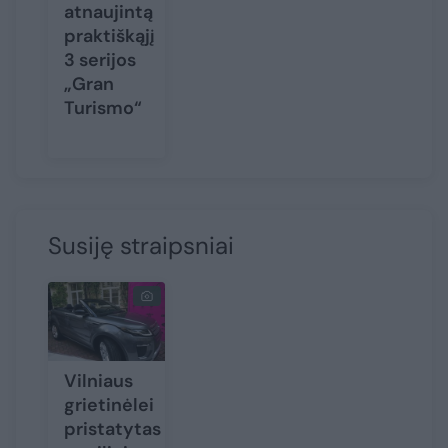
atnaujintą
praktiškąjį
3 serijos
„Gran
Turismo“
Susiję straipsniai
Vilniaus
grietinėlei
pristatytas