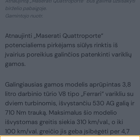
Atnaujintą „Maserati Quattroporte“ bus galima užsisakyti
birželio pabaigoje.
Gamintojo nuotr.
Atnaujinti „Maserati Quattroporte“
potencialiems pirkėjams siūlys rinktis iš
įvairius poreikius galinčios patenkinti variklių
gamos.
Galingiausias gamos modelis aprūpintas 3,8
litro darbinio tūrio V8 tipo „Ferrari“ varikliu su
dviem turbinomis, išvystančiu 530 AG galią ir
710 Nm trauką. Maksimalus šio modelio
išvystomas greitis siekia 310 km/val., o iki
100 km/val. greičio jis geba įsibėgėti per 4,7