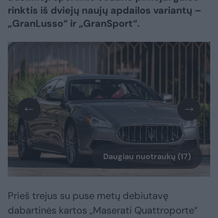
rinktis iš dviejų naujų apdailos variantų –
„GranLusso“ ir „GranSport“.
Daugiau nuotraukų (17)
Prieš trejus su puse metų debiutavę
dabartinės kartos „Maserati Quattroporte“