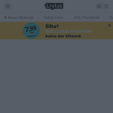
Karas Ukrainoje
Žalioji erdvė
Ačiū, Prezidente
E