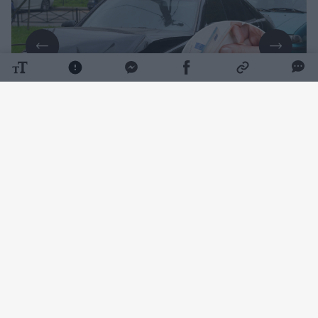
Daugiau nuotraukų (7)
Į naujienų portalo
Lrytas
redakciją kreipęsis
Virginijus Kairys tikina, kad po Lietuvoje
patirtos avarijos draudimo bendrovė iki šiol
nėra priėmusi sprendimo dėl žalos
atlyginimo. Vyras kelia klausimą, ar tokia
situacija yra pagrįstas sudėtingos bylos
tyrimas, ar vis dėlto nepateisinamas bylos