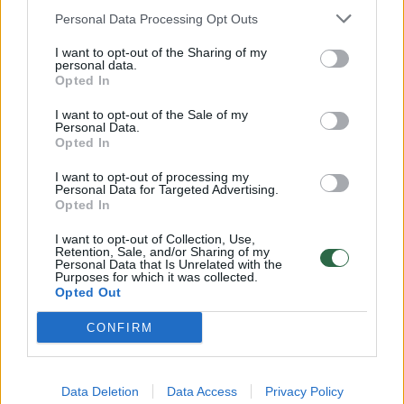
universalų, bei minivenų paklausą stipriai
Personal Data Processing Opt Outs
veikia didėjanti miesto SUV tipo automobilių
I want to opt-out of the Sharing of my
paklausa. Tačiau ne visų modelių kainos yra
personal data.
Opted In
piešiamos neigiama kreive diagramose. Tam
tikrų modelių kainas pastarieji metai paveikė
I want to opt-out of the Sale of my
Personal Data.
visiškai atvirkščiai – kainos tik kilo.
Opted In
Automobilių iki 5 metų amžiaus segmente
I want to opt-out of processing my
Personal Data for Targeted Advertising.
labiausiai gali džiaugtis „Audi A6“ savininkai.
Opted In
I want to opt-out of Collection, Use,
Retention, Sale, and/or Sharing of my
Personal Data that Is Unrelated with the
Purposes for which it was collected.
Opted Out
CONFIRM
Data Deletion
Data Access
Privacy Policy