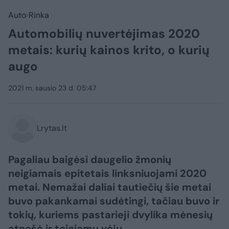
Auto
Rinka
Automobilių nuvertėjimas 2020
metais: kurių kainos krito, o kurių
augo
2021 m. sausio 23 d. 05:47
Lrytas.lt
Pagaliau baigėsi daugelio žmonių
neigiamais epitetais linksniuojami 2020
metai. Nemažai daliai tautiečių šie metai
buvo pakankamai sudėtingi, tačiau buvo ir
tokių, kuriems pastarieji dvylika mėnesių
atnešė ir teigiamų vėjų.