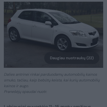
Daugiau nuotraukų (22)
Dalies antrinei rinkai parduodamų automobilių kainos
smuko, tačiau, kaip bebūtų keista, kai kurių automobilių
kainos ir augo.
Pranešėjų spaudai nuotr.
Labiausiai nuvertėję 11–15 metų amžiaus