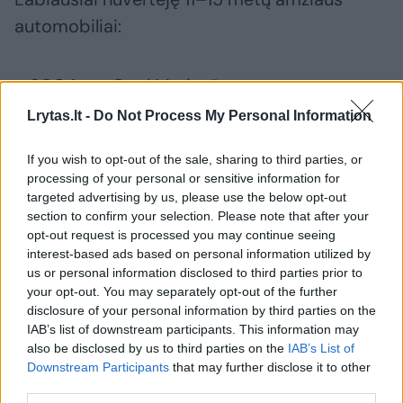
automobiliai:
● 2004 m. „Opel Meriva“
Lrytas.lt -
Do Not Process My Personal Information
● 2004 m. „Toyota Corolla Verso“
If you wish to opt-out of the sale, sharing to third parties, or
processing of your personal or sensitive information for
targeted advertising by us, please use the below opt-out
● 2004m. „Audi A4“
section to confirm your selection. Please note that after your
opt-out request is processed you may continue seeing
interest-based ads based on personal information utilized by
● 2004 m. „VW Passat“
us or personal information disclosed to third parties prior to
your opt-out. You may separately opt-out of the further
disclosure of your personal information by third parties on the
● 2008 m. „Honda Civic“
IAB’s list of downstream participants. This information may
also be disclosed by us to third parties on the
IAB’s List of
Downstream Participants
that may further disclose it to other
Labai tikėtina, kad vis mažėjančią sedanų,
third parties.