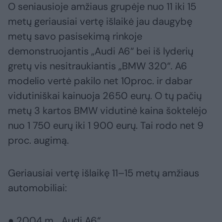
O seniausioje amžiaus grupėje nuo 11 iki 15
metų geriausiai vertę išlaikė jau daugybę
metų savo pasisekimą rinkoje
demonstruojantis „Audi A6“ bei iš lyderių
gretų vis nesitraukiantis „BMW 320“. A6
modelio vertė pakilo net 10proc. ir dabar
vidutiniškai kainuoja 2650 eurų. O tų pačių
metų 3 kartos BMW vidutinė kaina šoktelėjo
nuo 1 750 eurų iki 1 900 eurų. Tai rodo net 9
proc. augimą.
Geriausiai vertę išlaikę 11–15 metų amžiaus
automobiliai:
● 2004 m. „Audi A6“