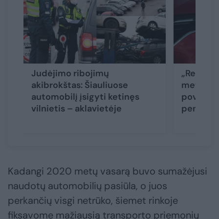
Judėjimo ribojimų
„Renault
akibrokštas: Šiauliuose
metais d
automobilį įsigyti ketinęs
poveikio
vilnietis – aklavietėje
penktada
Kadangi 2020 metų vasarą buvo sumažėjusi
naudotų automobilių pasiūla, o juos
perkančių visgi netrūko, šiemet rinkoje
fiksavome mažiausią transporto priemonių