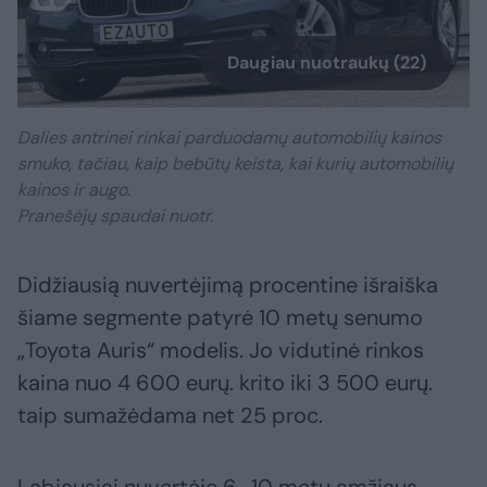
Daugiau nuotraukų (22)
Dalies antrinei rinkai parduodamų automobilių kainos
smuko, tačiau, kaip bebūtų keista, kai kurių automobilių
kainos ir augo.
Pranešėjų spaudai nuotr.
Didžiausią nuvertėjimą procentine išraiška
šiame segmente patyrė 10 metų senumo
„Toyota Auris“ modelis. Jo vidutinė rinkos
kaina nuo 4 600 eurų. krito iki 3 500 eurų.
taip sumažėdama net 25 proc.
Labiausiai nuvertėję 6–10 metų amžiaus