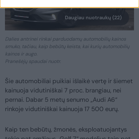
Daugiau nuotraukų (22)
Dalies antrinei rinkai parduodamų automobilių kainos
smuko, tačiau, kaip bebūtų keista, kai kurių automobilių
kainos ir augo.
Pranešėjų spaudai nuotr.
Šie automobiliai puikiai išlaikė vertę ir šiemet
kainuoja vidutiniškai 7 proc. brangiau, nei
pernai. Dabar 5 metų senumo „Audi A6“
rinkoje vidutiniškai kainuoja 17 500 eurų.
Kaip ten bebūtų, žmonės, eksploatuojantys
tokio pat amžiaus „Golf 7“ modelius taip pat