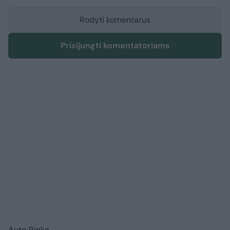
Rodyti komentarus
Prisijungti komentatoriams
Auto
Rinka