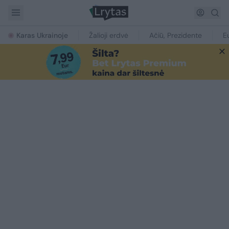
Karas Ukrainoje
Žalioji erdvė
Ačiū, Prezidente
E