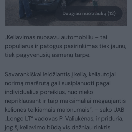
Daugiau nuotraukų (12)
„Keliavimas nuosavu automobiliu – tai
populiarus ir patogus pasirinkimas tiek jaunų,
tiek pagyvenusių asmenų tarpe.
Savarankiškai leidžiantis į kelią, keliautojai
norimą maršrutą gali susiplanuoti pagal
individualius poreikius, nuo nieko
nepriklausant ir taip maksimaliai mėgaujantis
kelionės teikiamais malonumais“, – sako UAB
„Longo LT“ vadovas P. Valiukėnas, ir priduria,
jog šį keliavimo būdą vis dažniau rinktis