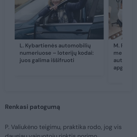
L. Kybartienės automobilių
M. Petruš
numeriuose – loterijų kodai:
merginos
juos galima iššifruoti
automobi
apgailėti
Renkasi patogumą
P. Valiukėno teigimu, praktika rodo, jog vis
daugiau vairuotojų rinktis norimo