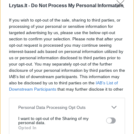
M.Patašiaus nuotr.
Lrytas.lt -
Do Not Process My Personal Information
If you wish to opt-out of the sale, sharing to third parties, or
„Automobilio dydis yra svarbi dedamoji,
processing of your personal or sensitive information for
kurią privalu įvertinti, kad kelionės neapkarstų
targeted advertising by us, please use the below opt-out
section to confirm your selection. Please note that after your
ir būtų komfortiškos. Erdvus salonas ir dar
opt-out request is processed you may continue seeing
erdvesnė bagažinė – tampa vienais iš
interest-based ads based on personal information utilized by
us or personal information disclosed to third parties prior to
pagrindinių faktorių darančių didžiausią įtaką
your opt-out. You may separately opt-out of the further
pirkėjo pasirinkimui. Panašu, kad
disclosure of your personal information by third parties on the
IAB’s list of downstream participants. This information may
pastaruosius vairuotojų poreikius kone šimtu
also be disclosed by us to third parties on the
IAB’s List of
procentų patenkina universalo kėbulo tipo
Downstream Participants
that may further disclose it to other
automobiliai“, – pažymi jis ir priduria, kad
third parties.
tarp populiariausių, pernai metais įsigytų,
Personal Data Processing Opt Outs
universalų – „Opel“, „Škoda“ ir „Volvo“ markės.
I want to opt-out of the Sharing of my
personal data.
Opted In