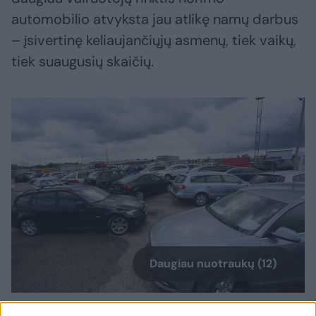
automobilio atvyksta jau atlikę namų darbus
– įsivertinę keliaujančiųjų asmenų, tiek vaikų,
tiek suaugusių skaičių.
Daugiau nuotraukų (12)
Lietuviai renkasi talpius ir praktiškus automobilius.