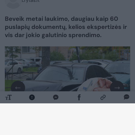
Lrytas.lt
Beveik metai laukimo, daugiau kaip 60
puslapių dokumentų, kelios ekspertizės ir
vis dar jokio galutinio sprendimo.
Daugiau nuotraukų (7)