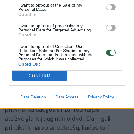
Visgi, automobilių pardavimo ekspertas
I want to opt-out of the Sale of my
pažymi, kad ne mažiau svarbu įsivertinti, ar
Personal Data.
Opted In
automobiliu kartu keliaus ir gyvūnai. Mat
šiems taip pat yra taikomi specialūs saugos
I want to opt-out of processing my
Personal Data for Targeted Advertising.
reikalavimai, kuriuos tinkamai išpildyti gali tik
Opted In
erdvūs universalo arba visureigio kėbulo tipo
I want to opt-out of Collection, Use,
Retention, Sale, and/or Sharing of my
automobiliai.
Personal Data that Is Unrelated with the
Purposes for which it was collected.
Opted Out
„Planuojant keliauti kartu su savo keturkojais,
CONFIRM
reikia nepamiršti pasirūpinti jų patogumu ir
saugumu, juos laikyti specialioje
Data Deletion
Data Access
Privacy Policy
transportavimo dėžėje, kuri turėtų būti
pritvirtinta saugos diržu. Tuo tarpu
atsižvelgiant į augintinio dydį, šiam gali
prireikti ir narvo ar petnešų, kurios turi