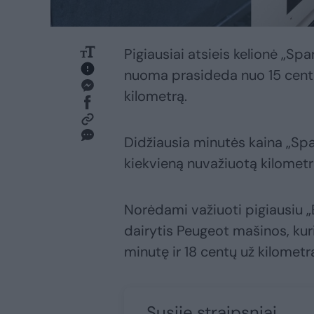
Pigiausiai atsieis kelionė „Sp
nuoma prasideda nuo 15 centų
kilometrą.
Didžiausia minutės kaina „Spa
kiekvieną nuvažiuotą kilometr
Norėdami važiuoti pigiausiu „B
dairytis Peugeot mašinos, kur
minutę ir 18 centų už kilometr
Susiję straipsniai