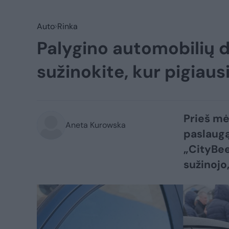
Auto
Rinka
Palygino automobilių d
sužinokite, kur pigiaus
Prieš mė
Aneta Kurowska
paslaugą
„CityBee
sužinojo