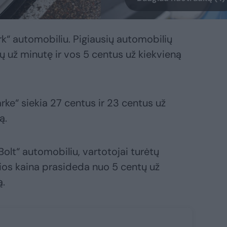
ark“ automobiliu. Pigiausių automobilių
 už minutę ir vos 5 centus už kiekvieną
rke“ siekia 27 centus ir 23 centus už
ą.
olt“ automobiliu, vartotojai turėtų
ios kaina prasideda nuo 5 centų už
ą.