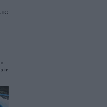
 11:55
kė
s ir