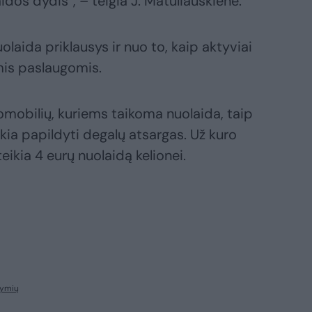
dos dydis“, – teigia J. Matuliauskienė.
olaida priklausys ir nuo to, kaip aktyviai
is paslaugomis.
tomobilių, kuriems taikoma nuolaida, taip
kia papildyti degalų atsargas. Už kuro
ikia 4 eurų nuolaidą kelionei.
žymių