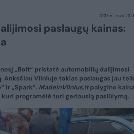
2023 m. kovo 23 d.
alijimosi paslaugų kainas:
ia
nesį „Bolt“ pristatė automobilių dalijimosi
. Anksčiau Vilniuje tokias paslaugas jau tei
“ ir „Spark“.
MadeinVilnius.lt
palygino kaina
, kuri programėlė turi geriausią pasiūlymą.