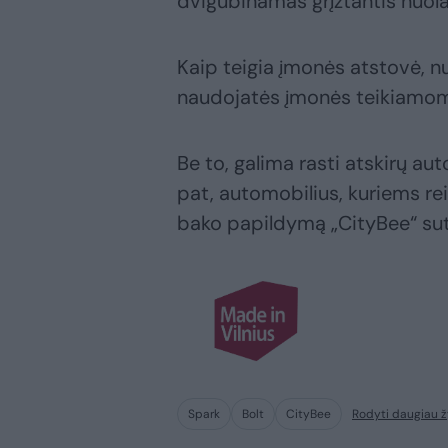
dvigubinamas grįžtantis nuolai
Kaip teigia įmonės atstovė, nu
naudojatės įmonės teikiamom
Be to, galima rasti atskirų au
pat, automobilius, kuriems rei
bako papildymą „CityBee“ sute
Spark
Bolt
CityBee
Rodyti daugiau 