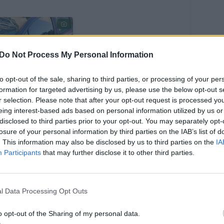
Do Not Process My Personal Information
to opt-out of the sale, sharing to third parties, or processing of your per
uniečiui
formation for targeted advertising by us, please use the below opt-out s
ityBee“
r selection. Please note that after your opt-out request is processed y
eing interest-based ads based on personal information utilized by us or
ogramėlė
disclosed to third parties prior to your opt-out. You may separately opt-
kartino dieną:
losure of your personal information by third parties on the IAB’s list of
pėja apie
. This information may also be disclosed by us to third parties on the
IA
pildomą
Participants
that may further disclose it to other third parties.
kestį
l Data Processing Opt Outs
o opt-out of the Sharing of my personal data.