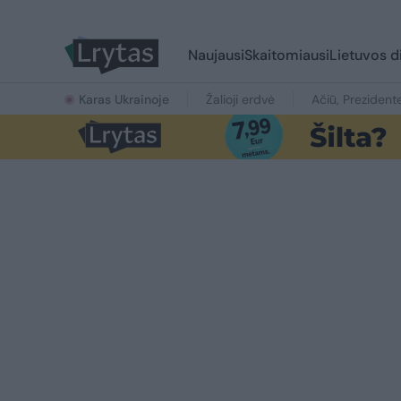
Naujausi
Skaitomiausi
Lietuvos d
Karas Ukrainoje
Žalioji erdvė
Ačiū, Prezident