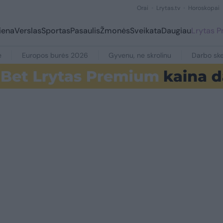
Orai
Lrytas.tv
Horoskopai
iena
Verslas
Sportas
Pasaulis
Žmonės
Sveikata
Daugiau
Lrytas 
e
Europos burės 2026
Gyvenu, ne skrolinu
Darbo ske