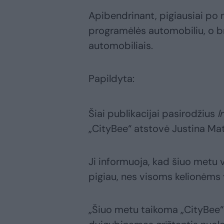
Apibendrinant, pigiausiai po 
programėlės automobiliu, o br
automobiliais.
Papildyta:
Šiai publikacijai pasirodžius
l
„CityBee“ atstovė Justina Mat
Ji informuoja, kad šiuo metu 
pigiau, nes visoms kelionėms 
„Šiuo metu taikoma „CityBee“