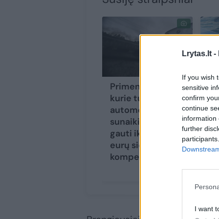
Lrytas.lt -
If you wish 
Primena visiems,
Ka
sensitive in
kurie turi taršų
„C
confirm you
continue se
automobilį – jį
pr
information 
sunaikinus galite
ap
further disc
gauti iki 1000
įs
participants
eurų siekiančią
pa
Downstream 
kompensaciją
mo
Persona
I want t