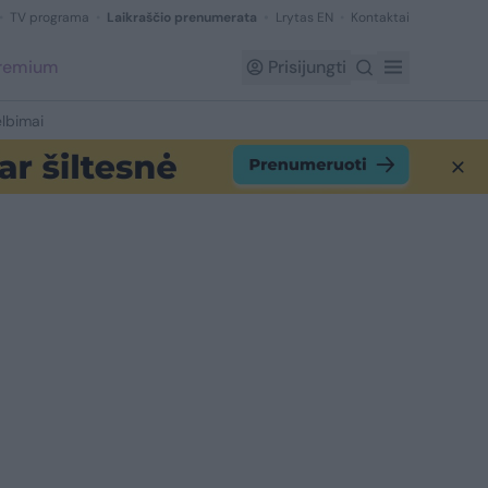
TV programa
Laikraščio prenumerata
Lrytas EN
Kontaktai
Premium
Prisijungti
lbimai