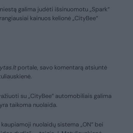
miestą galima judėti išsinuomotu „Spark“
angiausiai kainuos kelionė „CityBee“
rytas.lt
portale, savo komentarą atsiuntė
uliauskienė.
važiuoti su „CityBee“ automobiliais galima
yra taikoma nuolaida.
 kaupiamoji nuolaidų sistema „ON“ bei