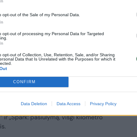
automobiliu „Audi A5“ – šio automobilio
In
ir 23 ct už kilometrą. Papildomai už kurą
o opt-out of the Sale of my Personal Data.
orėdami pasinaudoti automobiliu,
In
atrakinimo mokestį.
to opt-out of processing my Personal Data for Targeted
ing.
In
prasideda nuo 13 centų už minutę ir 22
o opt-out of Collection, Use, Retention, Sale, and/or Sharing
ersonal Data that Is Unrelated with the Purposes for which it
lected.
Out
teks pakloti norint išsinuomoti „Toyota
CONFIRM
rio kaina prasideda nuo 27 centų už
rą.
Data Deletion
Data Access
Privacy Policy
t“ ir „Spark: pasiūlymą, visgi kilometro
is.