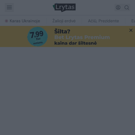
Karas Ukrainoje
Žalioji erdvė
Ačiū, Prezidente
E