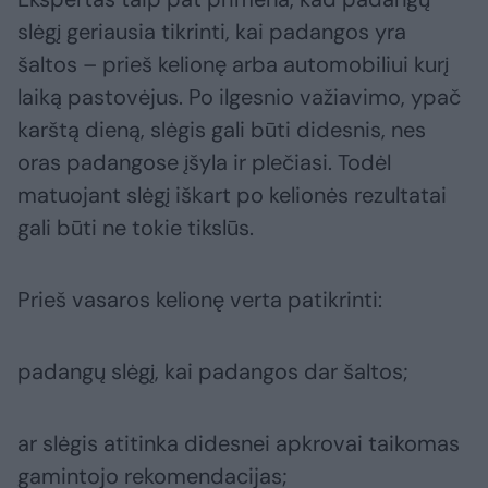
slėgį geriausia tikrinti, kai padangos yra
šaltos – prieš kelionę arba automobiliui kurį
laiką pastovėjus. Po ilgesnio važiavimo, ypač
karštą dieną, slėgis gali būti didesnis, nes
oras padangose įšyla ir plečiasi. Todėl
matuojant slėgį iškart po kelionės rezultatai
gali būti ne tokie tikslūs.
Prieš vasaros kelionę verta patikrinti:
padangų slėgį, kai padangos dar šaltos;
ar slėgis atitinka didesnei apkrovai taikomas
gamintojo rekomendacijas;