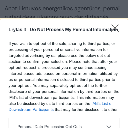
Anot Lietuvos energetikos agentūros, pernai
rudenį degalų kainos buvo dar didesnės.
Lrytas.lt -
Do Not Process My Personal Information
Degalų kaina
brangsta
kainų augimas
Rodyti daugiau žymių
If you wish to opt-out of the sale, sharing to third parties, or
processing of your personal or sensitive information for
targeted advertising by us, please use the below opt-out
section to confirm your selection. Please note that after your
Komentuoti po šiuo straipsniu
opt-out request is processed you may continue seeing
interest-based ads based on personal information utilized by
Komentuoti gali tik Lrytas registruoti vartotojai.
us or personal information disclosed to third parties prior to
your opt-out. You may separately opt-out of the further
Prisijunkite prie registruotų vartotojų
disclosure of your personal information by third parties on the
bendruomenės ir bendraukite komentaruose!
IAB’s list of downstream participants. This information may
also be disclosed by us to third parties on the
IAB’s List of
Downstream Participants
that may further disclose it to other
Rodyti komentarus
third parties.
Personal Data Processing Opt Outs