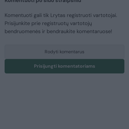
Komentuoti po šiuo straipsniu
Komentuoti gali tik Lrytas registruoti vartotojai.
Prisijunkite prie registruotų vartotojų
bendruomenės ir bendraukite komentaruose!
Rodyti komentarus
Prisijungti komentatoriams