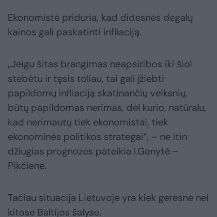
Ekonomistė priduria, kad didesnės degalų
kainos gali paskatinti infliaciją.
„Jeigu šitas brangimas neapsiribos iki šiol
stebėtu ir tęsis toliau, tai gali įžiebti
papildomų infliaciją skatinančių veiksnių,
būtų papildomas nerimas, dėl kurio, natūralu,
kad nerimautų tiek ekonomistai, tiek
ekonominės politikos strategai“, – ne itin
džiugias prognozes pateikia I.Genytė –
Pikčienė.
Tačiau situacija Lietuvoje yra kiek geresnė nei
kitose Baltijos šalyse.