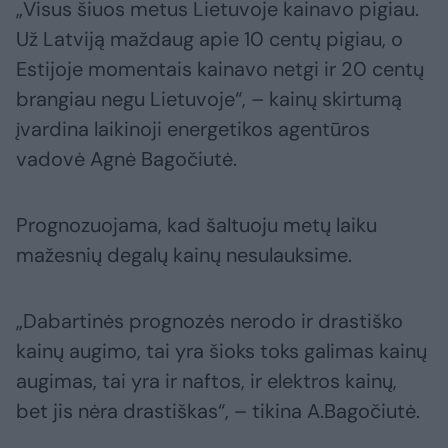
„Visus šiuos metus Lietuvoje kainavo pigiau.
Už Latviją maždaug apie 10 centų pigiau, o
Estijoje momentais kainavo netgi ir 20 centų
brangiau negu Lietuvoje“, – kainų skirtumą
įvardina laikinoji energetikos agentūros
vadovė Agnė Bagočiutė.
Prognozuojama, kad šaltuoju metų laiku
mažesnių degalų kainų nesulauksime.
„Dabartinės prognozės nerodo ir drastiško
kainų augimo, tai yra šioks toks galimas kainų
augimas, tai yra ir naftos, ir elektros kainų,
bet jis nėra drastiškas“, – tikina A.Bagočiutė.