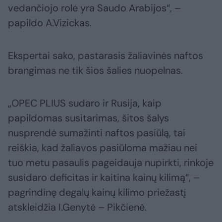
vedančiojo rolė yra Saudo Arabijos“, –
papildo A.Vizickas.
Ekspertai sako, pastarasis žaliavinės naftos
brangimas ne tik šios šalies nuopelnas.
„OPEC PLIUS sudaro ir Rusija, kaip
papildomas susitarimas, šitos šalys
nusprendė sumažinti naftos pasiūlą, tai
reiškia, kad žaliavos pasiūloma mažiau nei
tuo metu pasaulis pageidauja nupirkti, rinkoje
susidaro deficitas ir kaitina kainų kilimą“, –
pagrindinę degalų kainų kilimo priežastį
atskleidžia I.Genytė – Pikčienė.