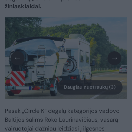
žiniasklaidai.
Daugiau nuotraukų (3)
Pasak „Circle K“ degalų kategorijos vadovo
Baltijos šalims Roko Laurinavičiaus, vasarą
vairuotojai dažniau leidžiasi į ilgesnes