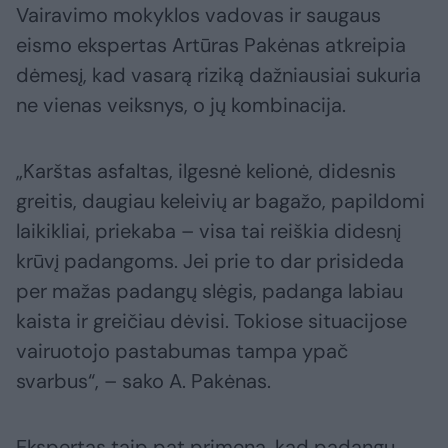
Vairavimo mokyklos vadovas ir saugaus
eismo ekspertas Artūras Pakėnas atkreipia
dėmesį, kad vasarą riziką dažniausiai sukuria
ne vienas veiksnys, o jų kombinacija.
„Karštas asfaltas, ilgesnė kelionė, didesnis
greitis, daugiau keleivių ar bagažo, papildomi
laikikliai, priekaba – visa tai reiškia didesnį
krūvį padangoms. Jei prie to dar prisideda
per mažas padangų slėgis, padanga labiau
kaista ir greičiau dėvisi. Tokiose situacijose
vairuotojo pastabumas tampa ypač
svarbus“, – sako A. Pakėnas.
Ekspertas taip pat primena, kad padangų