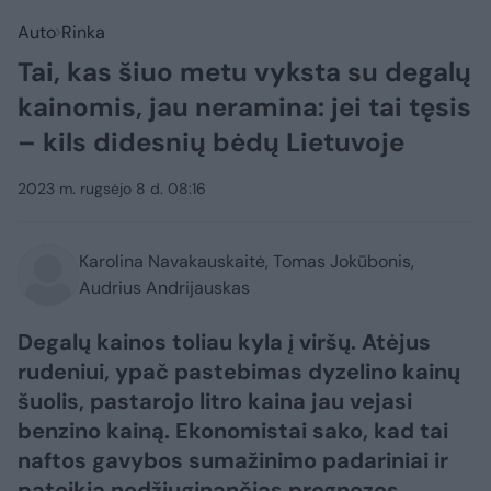
Auto
Rinka
Tai, kas šiuo metu vyksta su degalų
kainomis, jau neramina: jei tai tęsis
– kils didesnių bėdų Lietuvoje
2023 m. rugsėjo 8 d. 08:16
Karolina Navakauskaitė, Tomas Jokūbonis,
Audrius Andrijauskas
Degalų kainos toliau kyla į viršų. Atėjus
rudeniui, ypač pastebimas dyzelino kainų
šuolis, pastarojo litro kaina jau vejasi
benzino kainą. Ekonomistai sako, kad tai
naftos gavybos sumažinimo padariniai ir
pateikia nedžiuginančias prognozes.