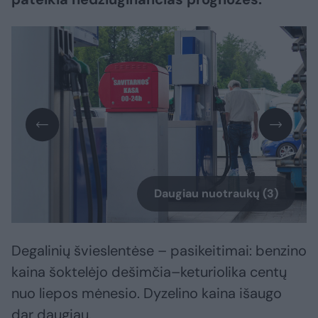
Daugiau nuotraukų (3)
Degalinių švieslentėse – pasikeitimai: benzino
kaina šoktelėjo dešimčia–keturiolika centų
nuo liepos mėnesio. Dyzelino kaina išaugo
dar daugiau.