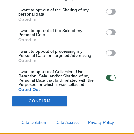
Prisijungti komentatoriams
I want to opt-out of the Sharing of my
personal data.
Opted In
I want to opt-out of the Sale of my
Personal Data.
Opted In
I want to opt-out of processing my
Personal Data for Targeted Advertising.
Opted In
I want to opt-out of Collection, Use,
Retention, Sale, and/or Sharing of my
Personal Data that Is Unrelated with the
Purposes for which it was collected.
Opted Out
CONFIRM
Auto
Saugus eismas
Šią klaidą vasarą daro daugelis
Data Deletion
Data Access
Privacy Policy
vairuotojų: ji didina ne tiktai degalų