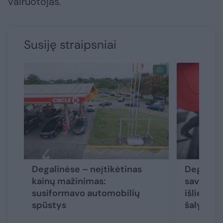
vairuotojas.
Susiję straipsniai
Degalinėse – neįtikėtinas
Degalų k
kainų mažinimas:
savaitę k
susiformavo automobilių
išlieka m
spūstys
šalyse