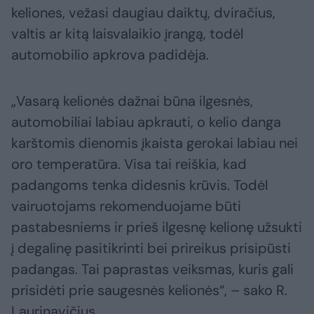
keliones, vežasi daugiau daiktų, dviračius,
valtis ar kitą laisvalaikio įrangą, todėl
automobilio apkrova padidėja.
„Vasarą kelionės dažnai būna ilgesnės,
automobiliai labiau apkrauti, o kelio danga
karštomis dienomis įkaista gerokai labiau nei
oro temperatūra. Visa tai reiškia, kad
padangoms tenka didesnis krūvis. Todėl
vairuotojams rekomenduojame būti
pastabesniems ir prieš ilgesnę kelionę užsukti
į degalinę pasitikrinti bei prireikus prisipūsti
padangas. Tai paprastas veiksmas, kuris gali
prisidėti prie saugesnės kelionės“, – sako R.
Laurinavičius.