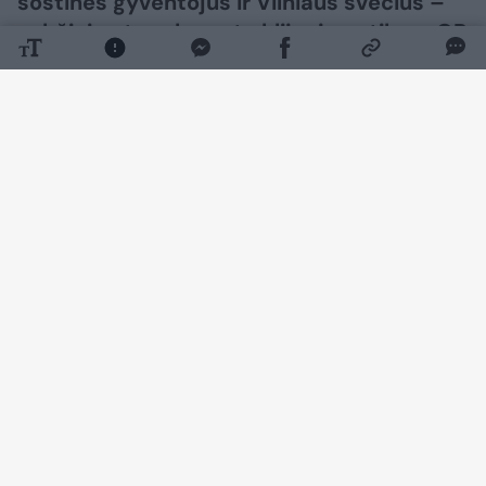
sostinės gyventojus ir Vilniaus svečius –
sukčiai ant parkomatų klijuoja netikrus QR
kodų lipdukus.
Daugiau nuotraukų (3)
„Juos nuskenavus patenkama į suklastotą
mokėjimo puslapį. Suvedus banko kortelės