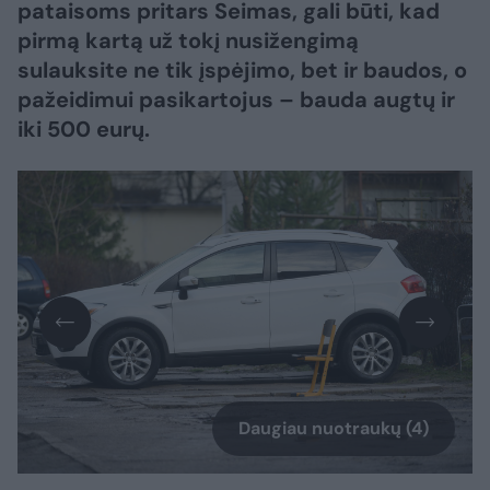
pataisoms pritars Seimas, gali būti, kad
pirmą kartą už tokį nusižengimą
sulauksite ne tik įspėjimo, bet ir baudos, o
pažeidimui pasikartojus – bauda augtų ir
iki 500 eurų.
Daugiau nuotraukų (4)