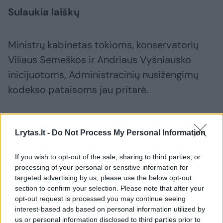
Sulaukia laiškų
Ministrų kabinetas tokioms, konservatorių
Viliaus Semeškos ir Andriaus Vyšniausko
inicijuotoms, Administracinių nusižengimų
kodekso pataisoms jau pritarė.
Kaip portalui
lrytas.lt
kalbėjo parlamentaras
Lrytas.lt -
Do Not Process My Personal Information
V.Semeška, iniciatyva kilo sulaukus laiškų iš
bendruomenių, kuriuose piktinamasi, kad
If you wish to opt-out of the sale, sharing to third parties, or
išpirktose parkingo vietose kiti vairuotojai
processing of your personal or sensitive information for
targeted advertising by us, please use the below opt-out
stato automobilius ir kartais jų piktavališkai
section to confirm your selection. Please note that after your
jų nepatraukia.
opt-out request is processed you may continue seeing
interest-based ads based on personal information utilized by
us or personal information disclosed to third parties prior to