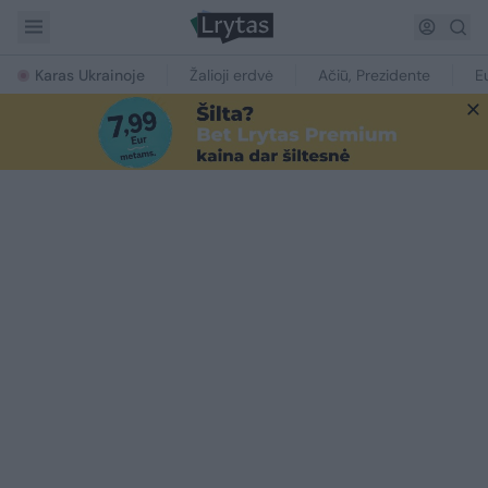
Karas Ukrainoje
Žalioji erdvė
Ačiū, Prezidente
E