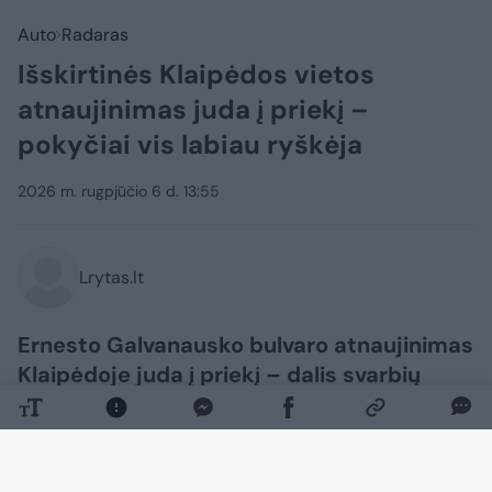
Auto
Radaras
Išskirtinės Klaipėdos vietos
atnaujinimas juda į priekį –
pokyčiai vis labiau ryškėja
2026 m. rugpjūčio 6 d. 13:55
Lrytas.lt
Ernesto Galvanausko bulvaro atnaujinimas
Klaipėdoje juda į priekį – dalis svarbių
darbų jau baigta, o krantinėje vis labiau
ryškėja matomi pokyčiai. Čia pradedamos
montuoti atraminės sienutės iš granito