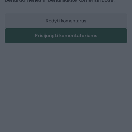
bendruomenės ir bendraukite komentaruose!
Rodyti komentarus
Prisijungti komentatoriams