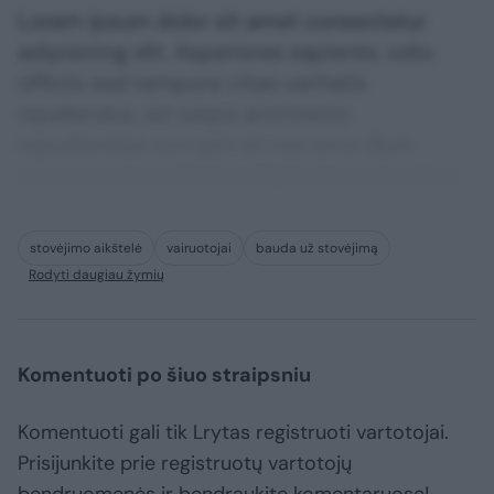
Lorem ipsum dolor sit amet consectetur
adipisicing elit. Asperiores sapiente, odio
officiis sed tempore vitae veritatis
repellendus, ad saepe architecto
repudiandae corrupti sit non error illum
consequuntur adipisci dignissimos maxime.
stovėjimo aikštelė
vairuotojai
bauda už stovėjimą
Rodyti daugiau žymių
Komentuoti po šiuo straipsniu
Komentuoti gali tik Lrytas registruoti vartotojai.
Prisijunkite prie registruotų vartotojų