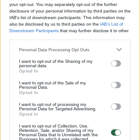
Daugiausiai laiškų sulaukta iš Vilniaus
your opt-out. You may separately opt-out of the further
disclosure of your personal information by third parties on the
gyventojų, bet problema yra ir mažesniuose
IAB’s list of downstream participants. This information may
miestuose. Pavyzdžiui, Alytuje ar šalies
also be disclosed by us to third parties on the
IAB’s List of
Downstream Participants
that may further disclose it to other
kurortuose, kur dygsta nauji projektai.
third parties.
Personal Data Processing Opt Outs
„Atvažiavę policininkai neturi jokio įrankio,
kaip galėtų padėti gyventojams. Visgi tai yra
I want to opt-out of the Sharing of my
personal data.
privati nuosavybė ir niekur nereglamentuota,
Opted In
Kelių eismo taisyklių pažeidimo nėra – lieka
I want to opt-out of the Sale of my
Personal Data.
kreiptis į teismą, jei patiriama žala“, – aiškino
Opted In
V.Semeška. Tačiau rinktis tokį kelią kainuoja
I want to opt-out of processing my
ne tik daug laiko, bet ir pinigų.
Personal Data for Targeted Advertising.
Opted In
I want to opt-out of Collection, Use,
Retention, Sale, and/or Sharing of my
Personal Data that Is Unrelated with the
Purposes for which it was collected.