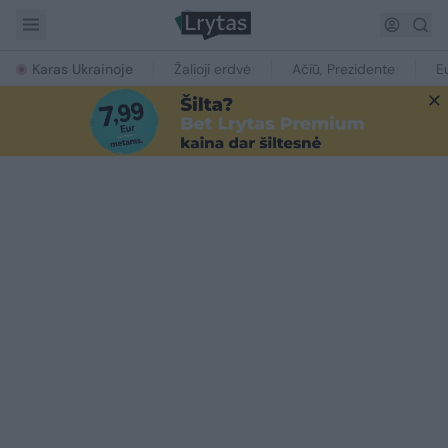
Karas Ukrainoje
Žalioji erdvė
Ačiū, Prezidente
E