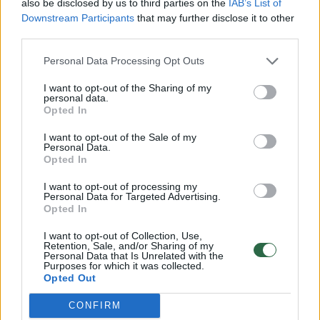
also be disclosed by us to third parties on the
IAB’s List of
Downstream Participants
that may further disclose it to other
66 metų U. von der Leyen sakė, kad tuo tikslu
third parties.
sušauks „strateginį dialogą dėl automobilių
Personal Data Processing Opt Outs
pramonės ateities“ Europos Sąjungoje.
I want to opt-out of the Sharing of my
personal data.
Opted In
Prie apvaliojo stalo ji ketina sukviesti
svarbiausius sektoriaus žaidėjus, kad „drauge
I want to opt-out of the Sale of my
Personal Data.
rastų sprendimus, kol ši pramonė išgyvena
Opted In
sunkų ir destruktyvų perėjimą“.
I want to opt-out of processing my
Personal Data for Targeted Advertising.
Opted In
Europos automobilių pramonę ištiko krizė,
I want to opt-out of Collection, Use,
kurios priežastys – didelės gamybos išlaidos,
Retention, Sale, and/or Sharing of my
Personal Data that Is Unrelated with the
Purposes for which it was collected.
vangus perėjimas prie elektromobilių ir
Opted Out
išaugusi konkurencija Kinijos rinkoje.
CONFIRM