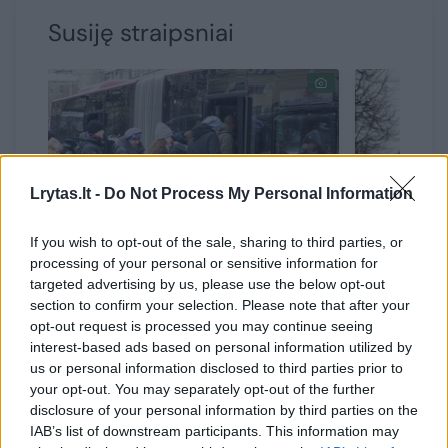
Susiję straipsniai
Lrytas.lt -
Do Not Process My Personal Information
If you wish to opt-out of the sale, sharing to third parties, or
processing of your personal or sensitive information for
Pabėgėliai iš Ukrainos ir
Vilniaus
targeted advertising by us, please use the below opt-out
kitąmet galės nemokamai
pritarė 
section to confirm your selection. Please note that after your
opt-out request is processed you may continue seeing
važinėti Vilniaus viešuoju
atnaujin
interest-based ads based on personal information utilized by
transportu
sutarčia
us or personal information disclosed to third parties prior to
your opt-out. You may separately opt-out of the further
disclosure of your personal information by third parties on the
IAB’s list of downstream participants. This information may