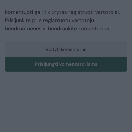
Komentuoti gali tik Lrytas registruoti vartotojai.
Prisijunkite prie registruotų vartotojų
bendruomenės ir bendraukite komentaruose!
Rodyti komentarus
Prisijungti komentatoriams