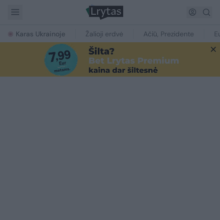
Karas Ukrainoje
Žalioji erdvė
Ačiū, Prezidente
E