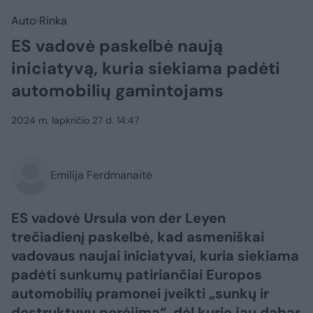
Auto
Rinka
ES vadovė paskelbė naują
iniciatyvą, kuria siekiama padėti
automobilių gamintojams
2024 m. lapkričio 27 d. 14:47
Emilija Ferdmanaitė
ES vadovė Ursula von der Leyen
trečiadienį paskelbė, kad asmeniškai
vadovaus naujai iniciatyvai, kuria siekiama
padėti sunkumų patiriančiai Europos
automobilių pramonei įveikti „sunkų ir
destruktyvų perėjimą“, dėl kurio jau dabar