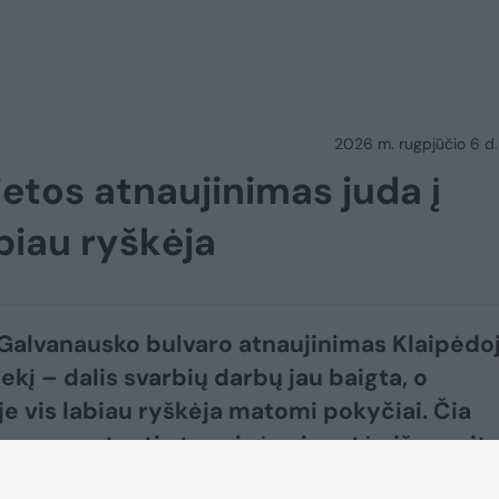
2026 m. rugpjūčio 6 d.
ietos atnaujinimas juda į
abiau ryškėja
Galvanausko bulvaro atnaujinimas Klaipėdo
iekį – dalis svarbių darbų jau baigta, o
je vis labiau ryškėja matomi pokyčiai. Čia
os montuoti atraminės sienutės iš granit
 klojamos granito dangos.