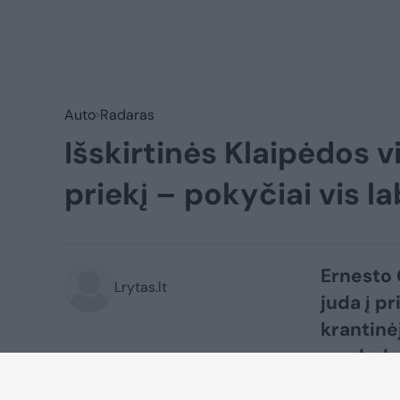
Auto
Radaras
Išskirtinės Klaipėdos v
priekį – pokyčiai vis l
Ernesto 
Lrytas.lt
juda į pr
krantinė
pradedam
luitų ir