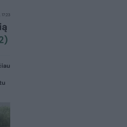
 17:23
ią
2)
čiau
tu