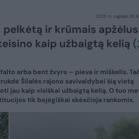
2025 m. rugsėjo 26 d.
pelkėtą ir krūmais apžėlus
įteisino kaip užbaigtą kelią
(
falto arba bent žvyro – pieva ir miškelis. Ta
trukdė Šilalės rajono savivaldybei šią vietą
oti jau kaip visiškai užbaigtą kelią. O tuo me
titucijos tik bejėgiškai skėsčioja rankomis.