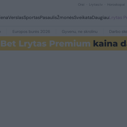
Orai
Lrytas.tv
Horoskopai
iena
Verslas
Sportas
Pasaulis
Žmonės
Sveikata
Daugiau
Lrytas 
e
Europos burės 2026
Gyvenu, ne skrolinu
Darbo ske