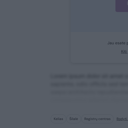
Jau esate 
Kit
Lorem ipsum dolor sit amet co
sapiente, odio officiis sed te
saepe architecto repudiandae 
consequuntur adipisci digni
Kelias
Šilalė
Registrų centras
Rodyti