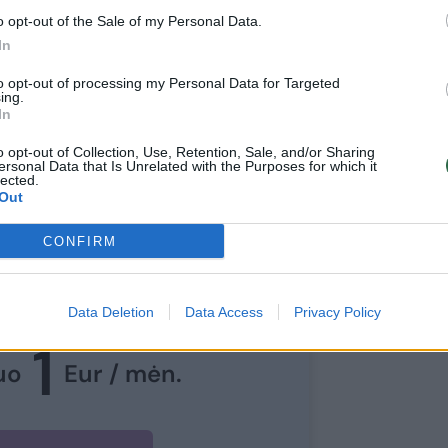
ldžia sugebėjo jį įregistruoti kaip šimtu
o opt-out of the Sale of my Personal Data.
In
to opt-out of processing my Personal Data for Targeted
ing.
In
o opt-out of Collection, Use, Retention, Sale, and/or Sharing
ersonal Data that Is Unrelated with the Purposes for which it
ite skaityti
lected.
Out
toliau?
CONFIRM
e prie mūsų bendruomenės
ite prenumeratoriumi
Data Deletion
Data Access
Privacy Policy
1
uo
Eur / mėn.