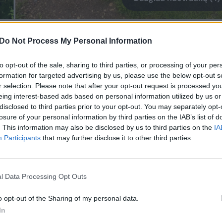
bai paprastai: „Mes duomenų netikriname –
Do Not Process My Personal Information
to opt-out of the sale, sharing to third parties, or processing of your per
formation for targeted advertising by us, please use the below opt-out s
NŽT) mandagiai pasiunčia atgal: „Tikrinti
r selection. Please note that after your opt-out request is processed y
eing interest-based ads based on personal information utilized by us or
disclosed to third parties prior to your opt-out. You may separately opt-
losure of your personal information by third parties on the IAB’s list of
. This information may also be disclosed by us to third parties on the
IA
saką apie praeitį: „Kelias čia buvo prieš
Participants
that may further disclose it to other third parties.
s jį sunaikino.“
l Data Processing Opt Outs
ra dokumentuose, tačiau vietos gyventojai
o opt-out of the Sharing of my personal data.
In