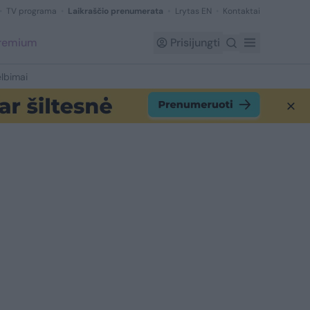
TV programa
Laikraščio prenumerata
Lrytas EN
Kontaktai
Premium
Prisijungti
lbimai