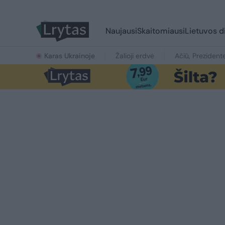
Naujausi
Skaitomiausi
Lietuvos d
Karas Ukrainoje
Žalioji erdvė
Ačiū, Prezident