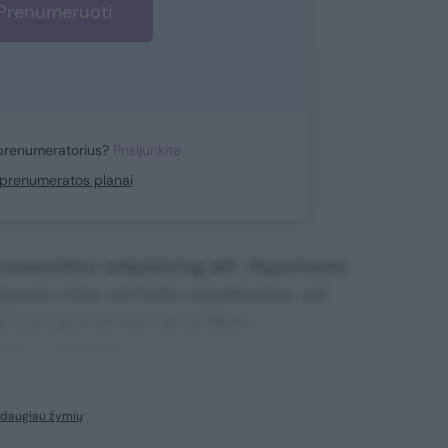
Prenumeruoti
prenumeratorius?
Prisijunkite
i prenumeratos planai
nsectetur adipisicing elit. Asperiores
mpore vitae veritatis repellendus, ad
corrupti sit non error illum
ssimos maxime.
 daugiau žymių