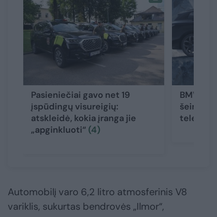
Pasieniečiai gavo net 19
BMW par
įspūdingų visureigių:
šeimyninį
atskleidė, kokia įranga jie
televizo
„apginkluoti“
(4)
Automobilį varo 6,2 litro atmosferinis V8
variklis, sukurtas bendrovės „Ilmor“,