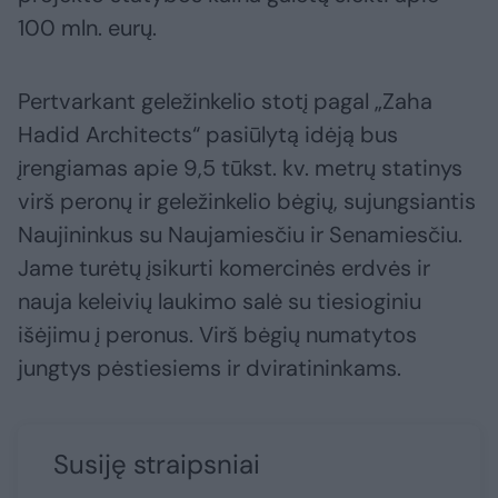
100 mln. eurų.
Pertvarkant geležinkelio stotį pagal „Zaha
Hadid Architects“ pasiūlytą idėją bus
įrengiamas apie 9,5 tūkst. kv. metrų statinys
virš peronų ir geležinkelio bėgių, sujungsiantis
Naujininkus su Naujamiesčiu ir Senamiesčiu.
Jame turėtų įsikurti komercinės erdvės ir
nauja keleivių laukimo salė su tiesioginiu
išėjimu į peronus. Virš bėgių numatytos
jungtys pėstiesiems ir dviratininkams.
Susiję straipsniai