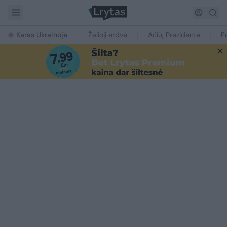
Karas Ukrainoje
Žalioji erdvė
Ačiū, Prezidente
E