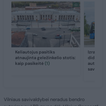
Keliautojus pasitiks
Izraelio
atnaujinta geležinkelio stotis:
didžiąja 
kaip pasikeitė
(1)
autobusa
savinink
Vilniaus savivaldybei neradus bendro