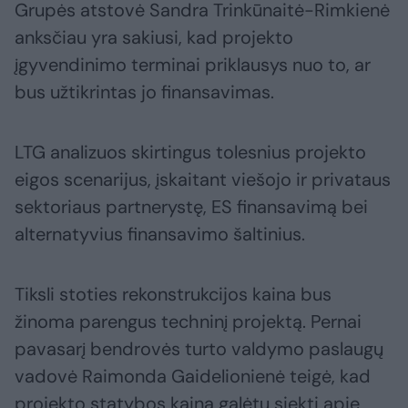
Grupės atstovė Sandra Trinkūnaitė-Rimkienė
anksčiau yra sakiusi, kad projekto
įgyvendinimo terminai priklausys nuo to, ar
bus užtikrintas jo finansavimas.
LTG analizuos skirtingus tolesnius projekto
eigos scenarijus, įskaitant viešojo ir privataus
sektoriaus partnerystę, ES finansavimą bei
alternatyvius finansavimo šaltinius.
Tiksli stoties rekonstrukcijos kaina bus
žinoma parengus techninį projektą. Pernai
pavasarį bendrovės turto valdymo paslaugų
vadovė Raimonda Gaidelionienė teigė, kad
projekto statybos kaina galėtų siekti apie