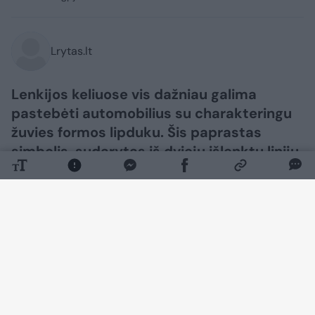
Lrytas.lt
Lenkijos keliuose vis dažniau galima
pastebėti automobilius su charakteringu
žuvies formos lipduku. Šis paprastas
simbolis, sudarytas iš dviejų išlenktų linijų,
tapo vienu iš dažniausiai pasitaikančių
ženklų ant transporto priemonių. Daugeliui
vairuotojų tai ne tik papuošalas, bet ir jų
įsitikinimų bei tapatybės išraiška, rašo
fakt.pl
.