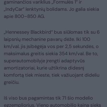
gaminančios variklius „Formulės 1“ ir
„IndyCar“ lenktynių bolidams. Jo galia siekia
apie 800–850 AG.
„Hennessey Blackbird“ bus siūlomas tik su 6
laipsnių mechanine pavarų dėže. Iki 100
km/val. jis įsibėgėja vos per 2,5 sekundės, o
maksimalus greitis siekia 354 km/val. Be to,
superautomobilyje įrengti adaptyvūs
amortizatoriai, kurie užtikrina didesnį
komfortą tiek mieste, tiek važiuojant dideliu
greičiu.
Iš viso bus pagamintas tik 71 šio modelio
egzempliorius. Vieno automobilio kaina sieks