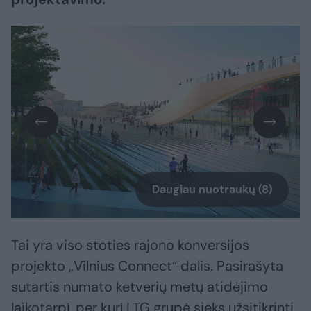
Daugiau nuotraukų (8)
Tai yra viso stoties rajono konversijos
projekto „Vilnius Connect“ dalis. Pasirašyta
sutartis numato ketverių metų atidėjimo
laikotarpį, per kurį LTG grupė sieks užsitikrinti