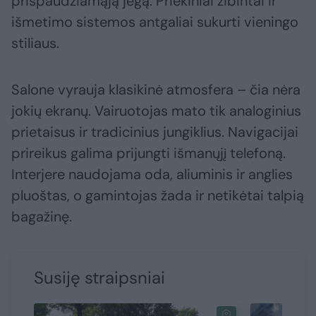
prispaudžiamąją jėgą. Priekiniai žibintai ir
išmetimo sistemos antgaliai sukurti vieningo
stiliaus.
Salone vyrauja klasikinė atmosfera – čia nėra
jokių ekranų. Vairuotojas mato tik analoginius
prietaisus ir tradicinius jungiklius. Navigacijai
prireikus galima prijungti išmanųjį telefoną.
Interjere naudojama oda, aliuminis ir anglies
pluoštas, o gamintojas žada ir netikėtai talpią
bagažinę.
Susiję straipsniai