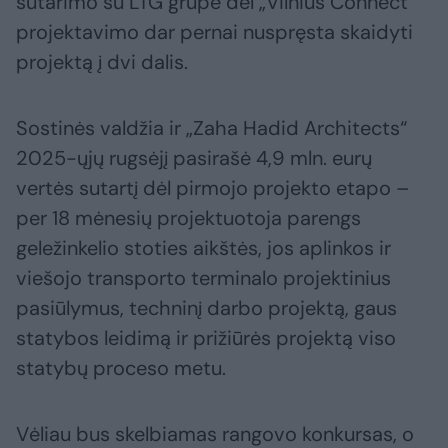
sutarimo su LTG grupe dėl „Vilnius Connect“
projektavimo dar pernai nuspręsta skaidyti
projektą į dvi dalis.
Sostinės valdžia ir „Zaha Hadid Architects“
2025-ųjų rugsėjį pasirašė 4,9 mln. eurų
vertės sutartį dėl pirmojo projekto etapo –
per 18 mėnesių projektuotoja parengs
geležinkelio stoties aikštės, jos aplinkos ir
viešojo transporto terminalo projektinius
pasiūlymus, techninį darbo projektą, gaus
statybos leidimą ir prižiūrės projektą viso
statybų proceso metu.
Vėliau bus skelbiamas rangovo konkursas, o