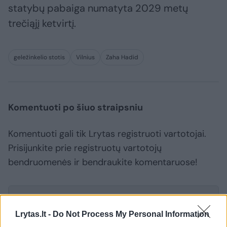
statybų pabaiga numatyta 2029 metų
trečiąjį ketvirtį.
geležinkelio stotis
Vilnius
Zaha Hadid
Komentuoti po šiuo straipsniu
Komentuoti gali tik Lrytas registruoti vartotojai.
Prisijunkite prie registruotų vartotojų
bendruomenės ir bendraukite komentaruose!
Rodyti komentarus
Lrytas.lt -
Do Not Process My Personal Information
Prisijungti komentatoriams