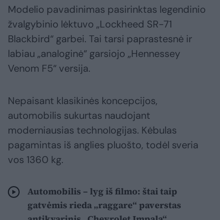
Modelio pavadinimas pasirinktas legendinio
žvalgybinio lėktuvo „Lockheed SR-71
Blackbird“ garbei. Tai tarsi paprastesnė ir
labiau „analoginė“ garsiojo „Hennessey
Venom F5“ versija.
Nepaisant klasikinės koncepcijos,
automobilis sukurtas naudojant
moderniausias technologijas. Kėbulas
pagamintas iš anglies pluošto, todėl sveria
vos 1360 kg.
Automobilis – lyg iš filmo: štai taip
gatvėmis rieda „raggare“ paverstas
antikvarinis „Chevrolet Impala“