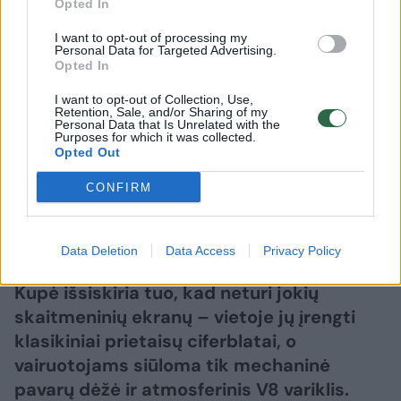
2,5 sekundės ir nė vieno ekrano
Opted In
I want to opt-out of processing my
2026 m. rugpjūčio 10 d. 07:54
Personal Data for Targeted Advertising.
Opted In
I want to opt-out of Collection, Use,
Lrytas.lt
Retention, Sale, and/or Sharing of my
Personal Data that Is Unrelated with the
Purposes for which it was collected.
Opted Out
Video
CONFIRM
JAV automobilių gamintojas „Hennessey
Performance“ pristatė naują
Data Deletion
Data Access
Privacy Policy
superautomobilį „Hennessey Blackbird“.
Kupė išsiskiria tuo, kad neturi jokių
skaitmeninių ekranų – vietoje jų įrengti
klasikiniai prietaisų ciferblatai, o
vairuotojams siūloma tik mechaninė
pavarų dėžė ir atmosferinis V8 variklis.