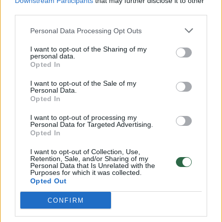
Downstream Participants
that may further disclose it to other
third parties.
Taip pat specialistas patarė nelaikyti
padangų prie galingų elektros prietaisų
Personal Data Processing Opt Outs
(siurblių ar transformatorių), nes jie išskiria
I want to opt-out of the Sharing of my
personal data.
ozoną, o jis kenkia padangų gumai.
Opted In
I want to opt-out of the Sale of my
V.Glebus atkreipė dėmesį, kad svarbi ir
Personal Data.
Opted In
padangų laikymo padėtis.
I want to opt-out of processing my
Personal Data for Targeted Advertising.
Opted In
Dažniausiai padangos suguldomos viena ant
kitos ant betoninių garažo grindų, bet tai nėra
I want to opt-out of Collection, Use,
Retention, Sale, and/or Sharing of my
Personal Data that Is Unrelated with the
geriausias jų laikymo būdas.
Purposes for which it was collected.
Opted Out
Jei padangos numontuojamos nuo ratlankių,
CONFIRM
jas reikėtų laikyti pastatytas vertikaliai.