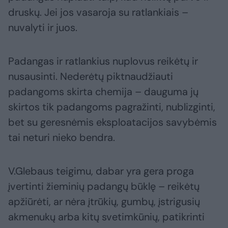
druskų. Jei jos vasaroja su ratlankiais –
nuvalyti ir juos.
Padangas ir ratlankius nuplovus reikėtų ir
nusausinti. Nederėtų piktnaudžiauti
padangoms skirta chemija – dauguma jų
skirtos tik padangoms pagražinti, nublizginti,
bet su geresnėmis eksploatacijos savybėmis
tai neturi nieko bendra.
V.Glebaus teigimu, dabar yra gera proga
įvertinti žieminių padangų būklę – reikėtų
apžiūrėti, ar nėra įtrūkių, gumbų, įstrigusių
akmenukų arba kitų svetimkūnių, patikrinti