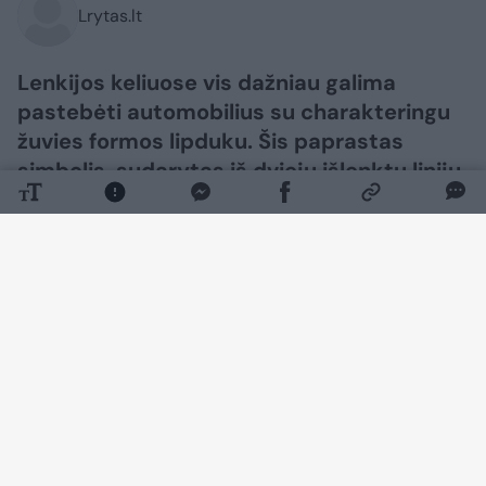
Lrytas.lt
Lenkijos keliuose vis dažniau galima
pastebėti automobilius su charakteringu
žuvies formos lipduku. Šis paprastas
simbolis, sudarytas iš dviejų išlenktų linijų,
tapo vienu iš dažniausiai pasitaikančių
ženklų ant transporto priemonių. Daugeliui
vairuotojų tai ne tik papuošalas, bet ir jų
įsitikinimų bei tapatybės išraiška, rašo
fakt.pl
.