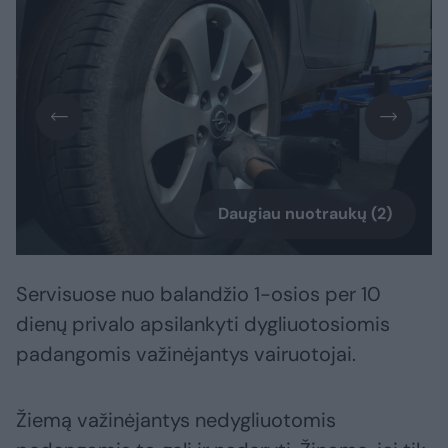
Daugiau nuotraukų (2)
Servisuose nuo balandžio 1-osios per 10
dienų privalo apsilankyti dygliuotosiomis
padangomis važinėjantys vairuotojai.
Žiemą važinėjantys nedygliuotomis