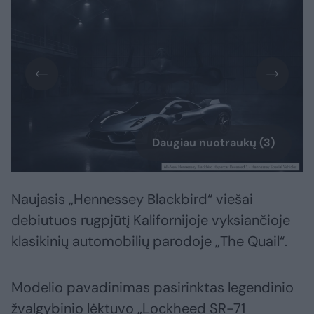
Daugiau nuotraukų (3)
Naujasis „Hennessey Blackbird“ viešai
debiutuos rugpjūtį Kalifornijoje vyksiančioje
klasikinių automobilių parodoje „The Quail“.
Modelio pavadinimas pasirinktas legendinio
žvalgybinio lėktuvo „Lockheed SR-71