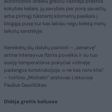
automobilis dideliu greičiu važinėja prastos
kokybės keliais, jų savybės per porą savaičių
arba pirmąjį tūkstantį kilometrų pasikeis į
blogąją pusę kur kas labiau negu keletą metų
laikytų sandėlyje.
Nereikėtų šių dalykų painioti – „senatvę“
artina intensyvus fizinis poveikis ir su tuo
susiję temperatūros pokyčiai vidinėje
padangos konstrukcijoje, o ne kas nors kita“,
– tvirtino „Michelin“ atstovas Lietuvoje
Paulius Gaurilčikas.
Didėja greitis keliuose