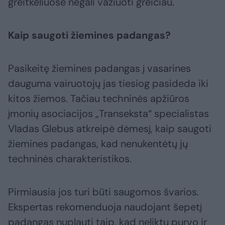
greitkeliuose negali važiuoti greičiau.
Kaip saugoti žiemines padangas?
Pasikeitę žiemines padangas į vasarines
dauguma vairuotojų jas tiesiog pasideda iki
kitos žiemos. Tačiau techninės apžiūros
įmonių asociacijos „Transeksta“ specialistas
Vladas Glebus atkreipė dėmesį, kaip saugoti
žiemines padangas, kad nenukentėtų jų
techninės charakteristikos.
Pirmiausia jos turi būti saugomos švarios.
Ekspertas rekomenduoja naudojant šepetį
padangas nuplauti taip, kad neliktų purvo ir