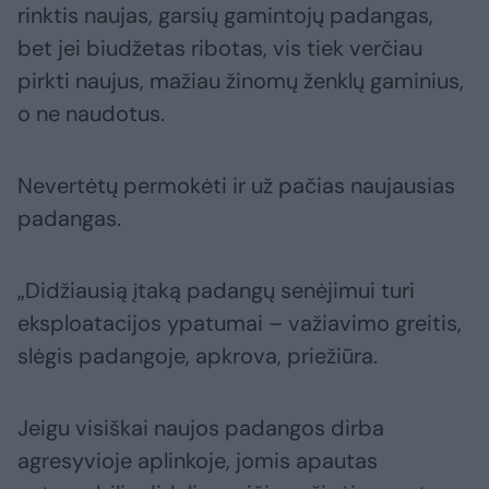
rinktis naujas, garsių gamintojų padangas,
bet jei biudžetas ribotas, vis tiek verčiau
pirkti naujus, mažiau žinomų ženklų gaminius,
o ne naudotus.
Nevertėtų permokėti ir už pačias naujausias
padangas.
„Didžiausią įtaką padangų senėjimui turi
eksploatacijos ypatumai – važiavimo greitis,
slėgis padangoje, apkrova, priežiūra.
Jeigu visiškai naujos padangos dirba
agresyvioje aplinkoje, jomis apautas