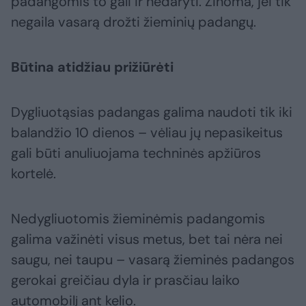
padangomis to gali ir nedaryti. Žinoma, jei tik
negaila vasarą drožti žieminių padangų.
Būtina atidžiau prižiūrėti
Dygliuotąsias padangas galima naudoti tik iki
balandžio 10 dienos – vėliau jų nepasikeitus
gali būti anuliuojama techninės apžiūros
kortelė.
Nedygliuotomis žieminėmis padangomis
galima važinėti visus metus, bet tai nėra nei
saugu, nei taupu – vasarą žieminės padangos
gerokai greičiau dyla ir prasčiau laiko
automobilį ant kelio.