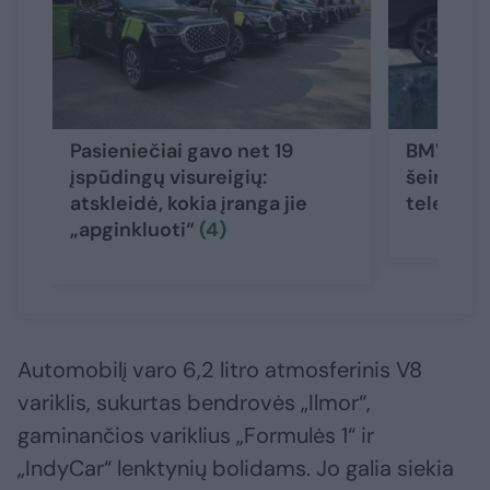
Pasieniečiai gavo net 19
BMW par
įspūdingų visureigių:
šeimyninį
atskleidė, kokia įranga jie
televizo
„apginkluoti“
(4)
Automobilį varo 6,2 litro atmosferinis V8
variklis, sukurtas bendrovės „Ilmor“,
gaminančios variklius „Formulės 1“ ir
„IndyCar“ lenktynių bolidams. Jo galia siekia