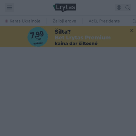
Karas Ukrainoje
Žalioji erdvė
Ačiū, Prezidente
E