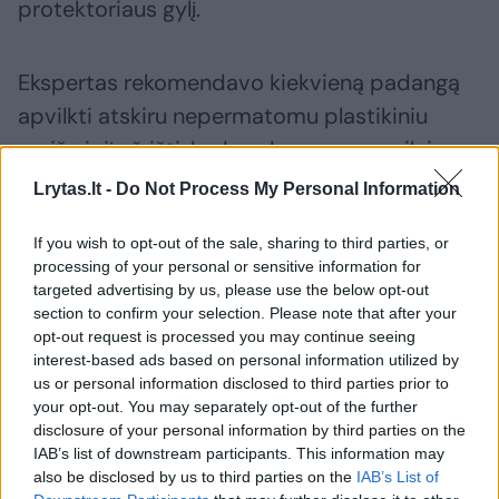
protektoriaus gylį.
Ekspertas rekomendavo kiekvieną padangą
apvilkti atskiru nepermatomu plastikiniu
maišu ir jį užrišti, kad padangos guma ilgiau
išliktų minkšta, neskilinėtų. Toks laikymas
Lrytas.lt -
Do Not Process My Personal Information
maišuose padeda išvengti nepageidaujamo
If you wish to opt-out of the sale, sharing to third parties, or
aplinkos poveikio, padanga lėčiau sensta.
processing of your personal or sensitive information for
targeted advertising by us, please use the below opt-out
section to confirm your selection. Please note that after your
„Padangoms laikyti skirta patalpa turėtų būti
opt-out request is processed you may continue seeing
vėsi ir sausa, o padangos apsaugotos nuo
interest-based ads based on personal information utilized by
us or personal information disclosed to third parties prior to
tiesioginių saulės spindulių. Tokios sąlygos
your opt-out. You may separately opt-out of the further
tiesiog būtinos, jei padangų nutarsite
disclosure of your personal information by third parties on the
neapvilkti plastikiniais maišais“, – pabrėžė jis.
IAB’s list of downstream participants. This information may
also be disclosed by us to third parties on the
IAB’s List of