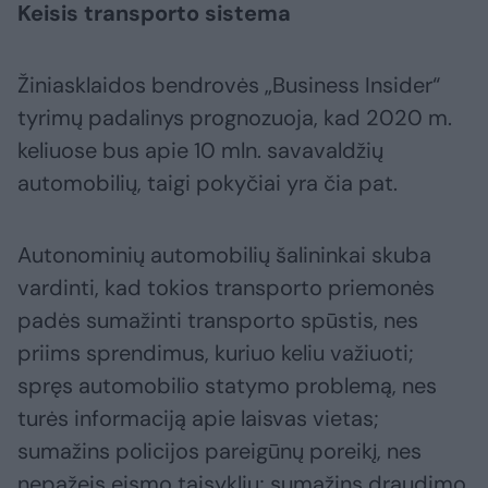
Keisis transporto sistema
Žiniasklaidos bendrovės „Business Insider“
tyrimų padalinys prognozuoja, kad 2020 m.
keliuose bus apie 10 mln. savavaldžių
automobilių, taigi pokyčiai yra čia pat.
Autonominių automobilių šalininkai skuba
vardinti, kad tokios transporto priemonės
padės sumažinti transporto spūstis, nes
priims sprendimus, kuriuo keliu važiuoti;
spręs automobilio statymo problemą, nes
turės informaciją apie laisvas vietas;
sumažins policijos pareigūnų poreikį, nes
nepažeis eismo taisyklių; sumažins draudimo