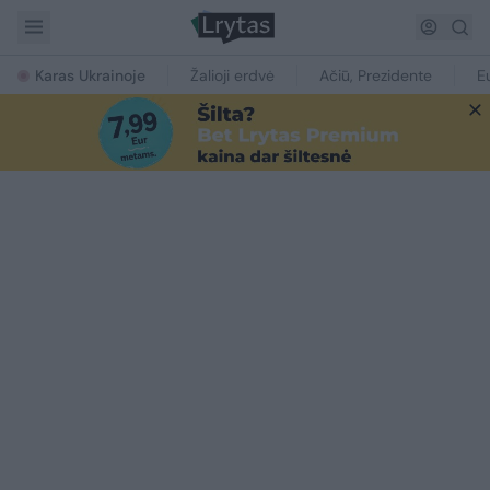
Karas Ukrainoje
Žalioji erdvė
Ačiū, Prezidente
E