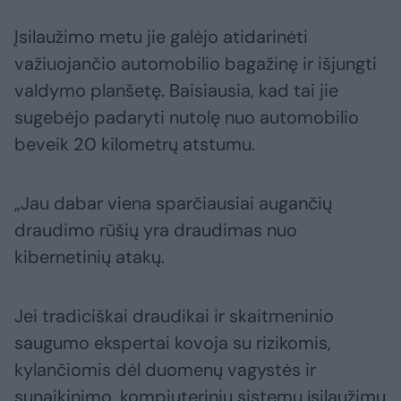
Įsilaužimo metu jie galėjo atidarinėti
važiuojančio automobilio bagažinę ir išjungti
valdymo planšetę. Baisiausia, kad tai jie
sugebėjo padaryti nutolę nuo automobilio
beveik 20 kilometrų atstumu.
„Jau dabar viena sparčiausiai augančių
draudimo rūšių yra draudimas nuo
kibernetinių atakų.
Jei tradiciškai draudikai ir skaitmeninio
saugumo ekspertai kovoja su rizikomis,
kylančiomis dėl duomenų vagystės ir
sunaikinimo, kompiuterinių sistemų įsilaužimų