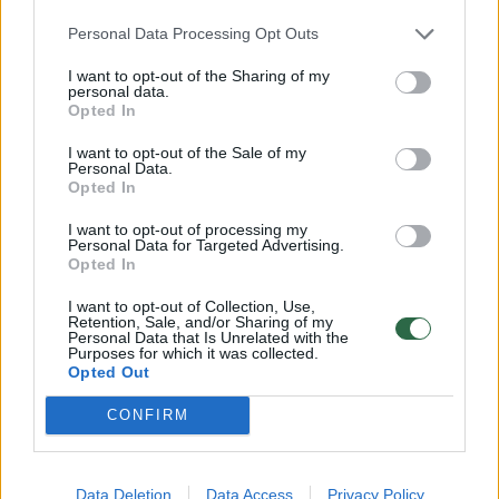
„Tesla“
Personal Data Processing Opt Outs
avarija:
po
I want to opt-out of the Sharing of my
personal data.
smūgio į
Opted In
medį
I want to opt-out of the Sale of my
elektromobilis
Personal Data.
sprogo
Opted In
I want to opt-out of processing my
Personal Data for Targeted Advertising.
Opted In
I want to opt-out of Collection, Use,
Retention, Sale, and/or Sharing of my
Susiję straipsniai
Personal Data that Is Unrelated with the
Purposes for which it was collected.
Opted Out
CONFIRM
Vilniečio
Data Deletion
Data Access
Privacy Policy