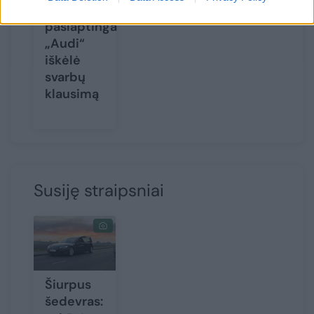
įamžinta
paslaptinga
„Audi“
iškėlė
svarbų
klausimą
Susiję straipsniai
Šiurpus
šedevras: