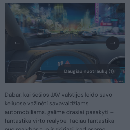
Daugiau nuotraukų (1)
Dabar, kai šešios JAV valstijos leido savo
keliuose važinėti savavaldžiams
automobiliams, galime drąsiai pasakyti –
fantastika virto realybe. Tačiau fantastika
nuo realybės tuo ir skiriasi, kad esame