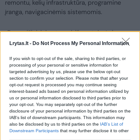
remontu, kelių infrastruktūra, programine
įranga, navigacinėmis sistemomis.
„Pavyzdžiui, jei automobilis pateko į eismo
įvykį, kuomet buvo įsilaužta į jo IT sistemas,
Lrytas.lt -
Do Not Process My Personal Information
dalis ar visos eismo įvykių išlaidos, yra
If you wish to opt-out of the sale, sharing to third parties, or
galimybė, jog teks automobilių gamintojams
processing of your personal or sensitive information for
ir programinės įrangos gamintojams.
targeted advertising by us, please use the below opt-out
section to confirm your selection. Please note that after your
opt-out request is processed you may continue seeing
interest-based ads based on personal information utilized by
Susiję straipsniai
us or personal information disclosed to third parties prior to
your opt-out. You may separately opt-out of the further
disclosure of your personal information by third parties on the
IAB’s list of downstream participants. This information may
also be disclosed by us to third parties on the
IAB’s List of
Downstream Participants
that may further disclose it to other
third parties.
Tragiška