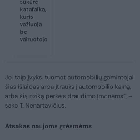
sukūrė
katafalką,
kuris
važiuoja
be
vairuotojo
Jei taip įvyks, tuomet automobilių gamintojai
šias išlaidas arba įtrauks į automobilio kainą,
arba šią riziką perkels draudimo įmonėms“, –
sako T. Nenartavičius.
Atsakas naujoms grėsmėms