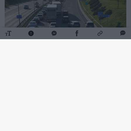
Daugiau nuotraukų (6)
„Automagistralėje fantastinis kamštis, kuris
su kiekviena minute vis didėja, žmonės turėtų
pagalvoti apie alternatyvius kelius
važiuojantiems nuo pajūrio į Kauną ar Vilnių“,
– pranešė „Delfi“ skaitytojas Liutauras.